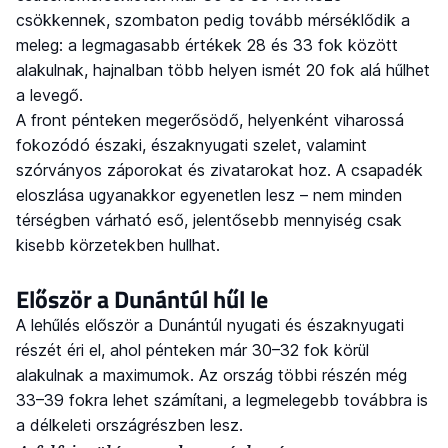
csökkennek, szombaton pedig tovább mérséklődik a
meleg: a legmagasabb értékek 28 és 33 fok között
alakulnak, hajnalban több helyen ismét 20 fok alá hűlhet
a levegő.
A front pénteken megerősödő, helyenként viharossá
fokozódó északi, északnyugati szelet, valamint
szórványos záporokat és zivatarokat hoz. A csapadék
eloszlása ugyanakkor egyenetlen lesz – nem minden
térségben várható eső, jelentősebb mennyiség csak
kisebb körzetekben hullhat.
Először a Dunántúl hűl le
A lehűlés először a Dunántúl nyugati és északnyugati
részét éri el, ahol pénteken már 30–32 fok körül
alakulnak a maximumok. Az ország többi részén még
33–39 fokra lehet számítani, a legmelegebb továbbra is
a délkeleti országrészben lesz.