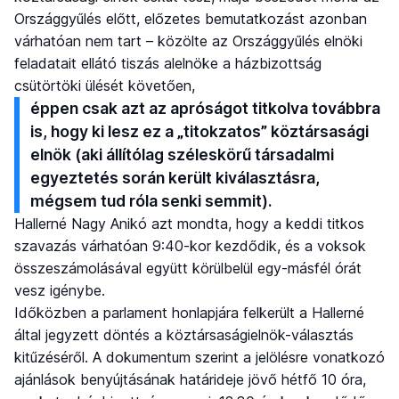
Országgyűlés előtt, előzetes bemutatkozást azonban
várhatóan nem tart – közölte az Országgyűlés elnöki
feladatait ellátó tiszás alelnöke a házbizottság
csütörtöki ülését követően,
éppen csak azt az apróságot titkolva továbbra
is, hogy ki lesz ez a „titokzatos” köztársasági
elnök (aki állítólag széleskörű társadalmi
egyeztetés során került kiválasztásra,
mégsem tud róla senki semmit).
Hallerné Nagy Anikó azt mondta, hogy a keddi titkos
szavazás várhatóan 9:40-kor kezdődik, és a voksok
összeszámolásával együtt körülbelül egy-másfél órát
vesz igénybe.
Időközben a parlament honlapjára felkerült a Hallerné
által jegyzett döntés a köztársaságielnök-választás
kitűzéséről. A dokumentum szerint a jelölésre vonatkozó
ajánlások benyújtásának határideje jövő hétfő 10 óra,