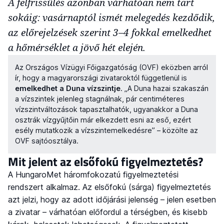
A felfrissülés azonban várhatóan nem tart
sokáig: vasárnaptól ismét melegedés kezdődik,
az előrejelzések szerint 3–4 fokkal emelkedhet
a hőmérséklet a jövő hét elején.
Az Országos Vízügyi Főigazgatóság (OVF) eközben arról
ír, hogy a magyarországi zivataroktól függetlenül is
emelkedhet a Duna vízszintje
. „A Duna hazai szakaszán
a vízszintek jelenleg stagnálnak, pár centiméteres
vízszintváltozások tapasztalhatók, ugyanakkor a Duna
osztrák vízgyűjtőin már elkezdett esni az eső, ezért
esély mutatkozik a vízszintemelkedésre” – közölte az
OVF sajtóosztálya.
Mit jelent az elsőfokú figyelmeztetés?
A HungaroMet háromfokozatú figyelmeztetési
rendszert alkalmaz. Az elsőfokú (sárga) figyelmeztetés
azt jelzi, hogy az adott időjárási jelenség – jelen esetben
a zivatar – várhatóan előfordul a térségben, és kisebb