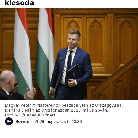
kicsoda
Magyar Péter miniszterelnök beszéde után az Országgyűlés
plenáris ülésén az Országházban 2026. május 26-án.
Fotó: MTI/Hegedüs Róbert
Röviden
2026. augusztus 6. 13:33