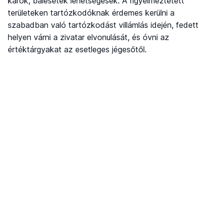
károk, balesetek lehetségesek. A figyelmeztetett
területeken tartózkodóknak érdemes kerülni a
szabadban való tartózkodást villámlás idején, fedett
helyen várni a zivatar elvonulását, és óvni az
értéktárgyakat az esetleges jégesőtől.