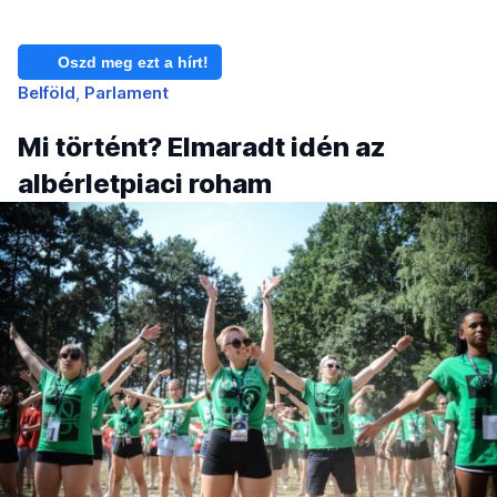
Oszd meg ezt a hírt!
Belföld
Parlament
Mi történt? Elmaradt idén az
albérletpiaci roham