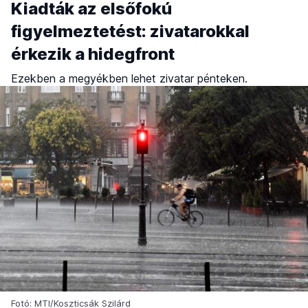
Kiadták az elsőfokú
figyelmeztetést: zivatarokkal
érkezik a hidegfront
Ezekben a megyékben lehet zivatar pénteken.
Fotó: MTI/Koszticsák Szilárd