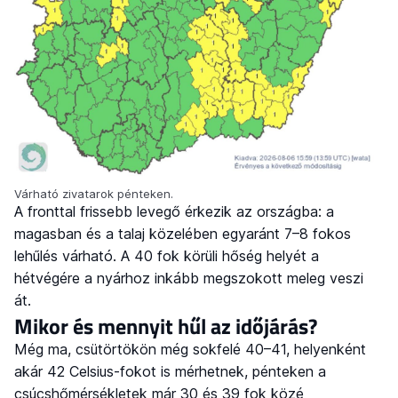
Várható zivatarok pénteken.
A fronttal frissebb levegő érkezik az országba: a
magasban és a talaj közelében egyaránt 7–8 fokos
lehűlés várható. A 40 fok körüli hőség helyét a
hétvégére a nyárhoz inkább megszokott meleg veszi
át.
Mikor és mennyit hűl az időjárás?
Még ma, csütörtökön még sokfelé 40–41, helyenként
akár 42 Celsius-fokot is mérhetnek, pénteken a
csúcshőmérsékletek már 30 és 39 fok közé