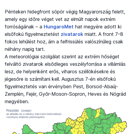
Pénteken hidegfront söpör végig Magyarország felett,
amely egy időre véget vet az elmúlt napok extrém
forróságának – a
HungaroMet
hat megyére adott ki
elsőfokú figyelmeztetést
zivatarok
miatt. A front 7–8
fokos lehűlést hoz, ám a felfrissülés valószínűleg csak
néhány napig tart.
A meteorológiai szolgálat szerint az extrém hőséget
felváltó zivatarok elsődleges veszélyforrása a villámlás
lesz, de helyenként erős, viharos széllökésekre és
jégesőre is számítani kell. Augusztus 7-én elsőfokú
figyelmeztetés van érvényben Pest, Borsod-Abaúj-
Zemplén, Fejér, Győr-Moson-Sopron, Heves és Nógrád
megyében.