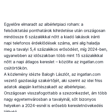
Egyelőre elmaradt az albérletpiaci roham: a
felsőoktatási ponthatárok kihirdetése után országosan
mindössze 6 százalékkal nőtt a kiadó lakások iránti
napi telefonos érdeklődések száma, ami alig haladja
meg a tavalyi 5,4 százalékos erősödést, míg 2024-ben,
ugyanebben az időszakban több mint 15 százalékkal
nőtt a napi átlagos kereslet – közölte az ingatlan.com
csütörtökön.
A közlemény idézte Balogh Lászlót, az ingatlan.com
vezető gazdasági szakértőjét, aki szerint az idei friss
adatok alapján kettészakadt az albérletpiac.
Országosan visszafogottabb a szezonkezdet, ám több
nagy egyetemvárosban a tavalyinál, sőt bizonyos
helyeken a 2024-esnél is erősebb keresletnövekedés
látható.