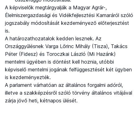
A képviselők megtárgyalják a Magyar Agrár-,
Élelmiszergazdasági és Vidékfejlesztési Kamaráról szóló
jogszabály módosítását kezdeményező előterjesztést
is.
A határozathozatalok kedden lesznek. Az
Országgyűlésnek Varga Lőrinc Mihály (Tisza), Takács
Péter (Fidesz) és Toroczkai László (Mi Hazánk)
mentelmi ügyében is döntést kell hoznia, utóbbi
képviselő mentelmi jogának felfüggesztését két ügyben
is kezdeményezték.
A parlament várhatóan az általános forgalmi adóról,
illetve a szakképzésről szóló törvény általános vitájával
zárja jövő heti, kétnapos ülését.