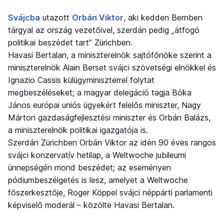
Svájcba
utazott
Orbán Viktor
, aki kedden Bernben
tárgyal az ország vezetőivel, szerdán pedig „átfogó
politikai beszédet tart” Zürichben.
Havasi Bertalan, a miniszterelnök sajtófőnöke szerint a
miniszterelnök Alain Berset svájci szövetségi elnökkel és
Ignazio Cassis külügyminiszterrel folytat
megbeszéléseket; a magyar delegáció tagja Bóka
János európai uniós ügyekért felelős miniszter, Nagy
Márton gazdaságfejlesztési miniszter és Orbán Balázs,
a miniszterelnök politikai igazgatója is.
Szerdán Zürichben Orbán Viktor az idén 90 éves rangos
svájci konzervatív hetilap, a Weltwoche jubileumi
ünnepségén mond beszédet; az eseményen
pódiumbeszélgetés is lesz, amelyet a Weltwoche
főszerkesztője, Roger Köppel svájci néppárti parlamenti
képviselő moderál – közölte Havasi Bertalan.