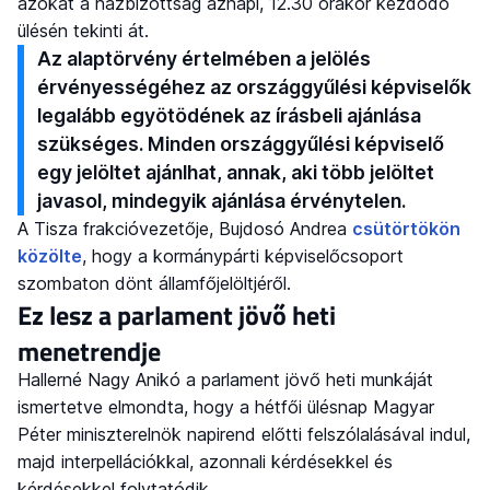
azokat a házbizottság aznapi, 12.30 órakor kezdődő
ülésén tekinti át.
Az alaptörvény értelmében a jelölés
érvényességéhez az országgyűlési képviselők
legalább egyötödének az írásbeli ajánlása
szükséges. Minden országgyűlési képviselő
egy jelöltet ajánlhat, annak, aki több jelöltet
javasol, mindegyik ajánlása érvénytelen.
A Tisza frakcióvezetője, Bujdosó Andrea
csütörtökön
közölte
, hogy a kormánypárti képviselőcsoport
szombaton dönt államfőjelöltjéről.
Ez lesz a parlament jövő heti
menetrendje
Hallerné Nagy Anikó a parlament jövő heti munkáját
ismertetve elmondta, hogy a hétfői ülésnap Magyar
Péter miniszterelnök napirend előtti felszólalásával indul,
majd interpellációkkal, azonnali kérdésekkel és
kérdésekkel folytatódik.