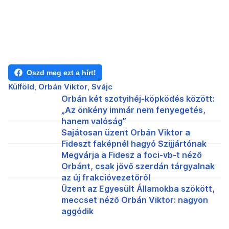
Oszd meg ezt a hírt!
Külföld
Orbán Viktor
Svájc
Orbán két szotyihéj-köpködés között:
„Az önkény immár nem fenyegetés,
hanem valóság”
Sajátosan üzent Orbán Viktor a
Fideszt faképnél hagyó Szijjártónak
Megvárja a Fidesz a foci-vb-t néző
Orbánt, csak jövő szerdán tárgyalnak
az új frakcióvezetőről
Üzent az Egyesült Államokba szökött,
meccset néző Orbán Viktor: nagyon
aggódik