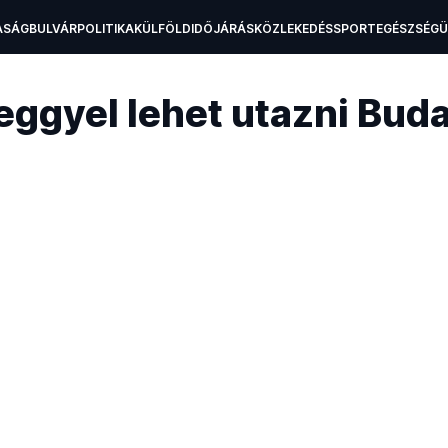
ASÁG
BULVÁR
POLITIKA
KÜLFÖLD
IDŐJÁRÁS
KÖZLEKEDÉS
SPORT
EGÉSZSÉG
H
jeggyel lehet utazni Bu