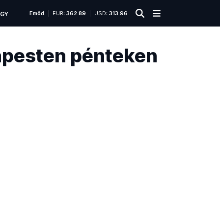
Emőd
EUR:
362.89
USD:
313.96
ÜGY
dapesten pénteken
2023.
Röviden
novem
14. 09
P
e
s
t
,
B
u
d
a
é
s