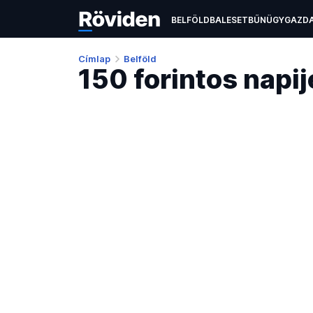
BELFÖLD
BALESET
BŰNÜGY
GAZD
ÉLETMÓD
KULTÚRA
OKTATÁS
TEC
Címlap
Belföld
150 forintos napi