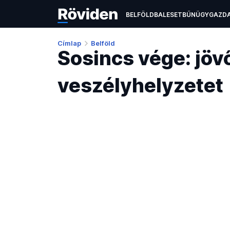
BELFÖLD
BALESET
BŰNÜGY
GAZD
ÉLETMÓD
KULTÚRA
OKTATÁS
TEC
Címlap
Belföld
Sosincs vége: jö
veszélyhelyzetet