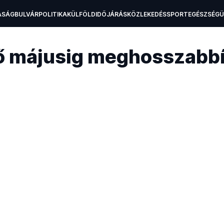
ASÁG
BULVÁR
POLITIKA
KÜLFÖLD
IDŐJÁRÁS
KÖZLEKEDÉS
SPORT
EGÉSZSÉG
H
vő májusig meghosszabbí