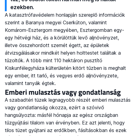
ezekben.
A katasztrófavédelem honlapján szereplő információk
szerint a Baranya megyei Cserkúton, valamint
Komárom-Esztergom megyében, Esztergomban egy-
egy hétvégi ház, és a körülöttük levő aljnövényzet,
illetve összehordott szemét égett, az épületek
átvizsgálásakor mindkét helyen holttestet találtak a
tűzoltók. A több mint 110 hektáron pusztító
Kiskunfélegyháza külterületén kitört tűzben is meghalt
egy ember, itt tarló, és vegyes erdő aljnövényzete,
valamint tanyák égtek.
Emberi mulasztás vagy gondatlanság
A szabadtéri tüzek legnagyobb részét emberi mulasztás
vagy gondatlanság okozza, ezért a szóvivő
hangsúlyozta: másfél hónapja az egész országban
tűzgyújtási tilalom van érvényben. Ez azt jelenti, hogy
tilos tüzet gyújtani az erdőkben, fásításokban és ezek