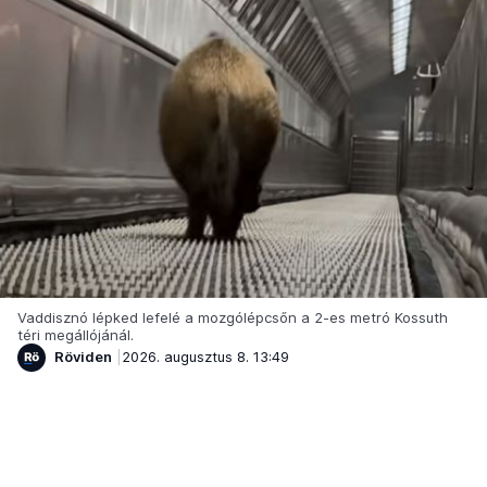
Vaddisznó lépked lefelé a mozgólépcsőn a 2-es metró Kossuth
téri megállójánál.
Röviden
2026. augusztus 8. 13:49