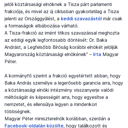
jelöli köztársasági elnöknek a Tisza párt parlamenti
frakciója, és mivel az új ciklusban gyakorlatilag a Tisza
jelenti az Országgyűlést, a
keddi szavazástól
már csak
a formaságok elbábozása várható.
A Tisza-frakció az imént titkos szavazással meghozta
az eddigi egyik legfontosabb döntését: Dr. Baka
Andrást, a Legfelsőbb Bíróság korábbi elnökét jelöljük
Magyarország köztársasági elnökének” –
írta
Magyar
Péter.
A kormányfő szerint a frakció egyetértett abban, hogy
Baka András személye a legerősebb garancia arra, hogy
a köztársasági elnöki intézmény visszanyerje valódi
méltóságát és képességét arra, hogy egyesítse a
nemzetet, és ellensúlya legyen a mindenkori
többségnek.
Magyar Péter miniszterelnök korábban, szerdán a
Facebook-oldalán közölte
, hogy találkozott és