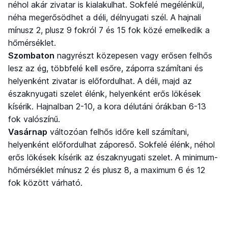
néhol akár zivatar is kialakulhat. Sokfelé megélénkül,
néha megerősödhet a déli, délnyugati szél. A hajnali
mínusz 2, plusz 9 fokról 7 és 15 fok közé emelkedik a
hőmérséklet.
Szombaton
nagyrészt közepesen vagy erősen felhős
lesz az ég, többfelé kell esőre, záporra számítani és
helyenként zivatar is előfordulhat. A déli, majd az
északnyugati szelet élénk, helyenként erős lökések
kísérik. Hajnalban 2-10, a kora délutáni órákban 6-13
fok valószínű.
Vasárnap
változóan felhős időre kell számítani,
helyenként előfordulhat záporeső. Sokfelé élénk, néhol
erős lökések kísérik az északnyugati szelet. A minimum-
hőmérséklet mínusz 2 és plusz 8, a maximum 6 és 12
fok között várható.