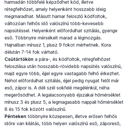
harmadán többfelé képződhet köd, illetve
rétegfelhőzet, amely helyenként hosszabb ideig
megmaradhat. Másutt hamar feloszló ködfoltok,
változóan felhős idő valószínű több-kevesebb
napsütéssel. Helyenként előfordulhat szitálás, gyenge
eső. Többnyire mérsékelt marad a légmozgás.
Hajnalban mínusz 1, plusz 9 fokot mérhetnek. Kora
délután 7-14 fok várható.
Csütörtökön
a pára-, és ködfoltok, rétegfelhőzet
feloszlása után hosszabb-rövidebb napsütés valószínű,
majd egyre több, éjjel egyre vastagabb felhő érkezhet.
Néhol előfordulhat szitálás, éjjel pedig nyugat felől már
eső, zápor is. A déli szél sokfelé megélénkül, néha
megerősödhet. A legalacsonyabb éjszakai hőmérséklet
mínusz 3 és plusz 5, a legmagasabb nappali hőmérséklet
8 és 15 fok között valószínű.
Pénteken
többnyire közepesen, illetve erősen felhős
időre van kilátás, több helyen valószínű eső, záporeső,