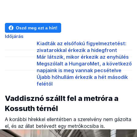
Oszd meg ezt a hírt!
Időjárás
Kiadták az elsőfokú figyelmeztetést:
zivatarokkal érkezik a hidegfront
Már látszik, mikor érkezik az enyhülés
Megszólalt a HungaroMet, a következő
napjaink is meg vannak pecsételve
Újabb hőhullám érkezik a hét második
felétől
Vaddisznó szállt fel a metróra a
Kossuth térnél
A korábbi hírekkel ellentétben a szerelvény nem gázolta
el, és az állat betévedt egy metrókocsiba is.