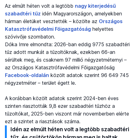
Az elmúlt héten volt a legtöbb
nagy kiterjedésű
szabadtéri tűz
idén Magyarországon, amelyekben
hárman életüket vesztették – közölte az
Országos
Katasztrófavédelmi Főigazgatóság
helyettes
szóvivője szombaton.
Dóka Imre elmondta: 2026-ban eddig 9775 szabadtéri
tűz adott munkát a tűzoltóknak, ezekben 66-an
sérültek meg, és csaknem 97 millió négyzetméternyi –
az Országos Katasztrófavédelmi Főigazgatóság
Facebook-oldalán
közölt adatok szerint 96 649 745
négyzetméter – terület égett le.
A korábban közölt adatok szerint 2024-ben éves
szinten riasztották 9,8 ezer szabadtéri tűzhöz a
tűzoltókat, 2025-ben viszont már novemberben elérte
ezt a szintet a riasztások száma.
Idén az elmúlt héten volt a legtöbb szabadtéri
tűz, és csütörtökön hárman meg is haltak