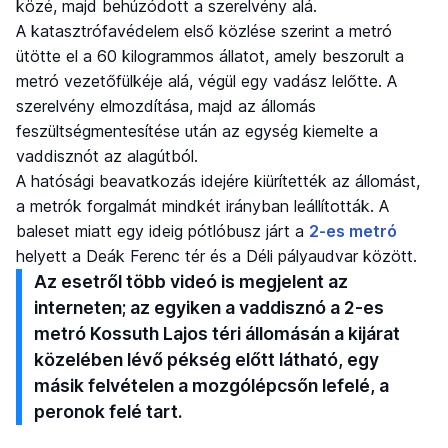
közé, majd behúzódott a szerelvény alá.
A katasztrófavédelem első közlése szerint a metró
ütötte el a 60 kilogrammos állatot, amely beszorult a
metró vezetőfülkéje alá, végül egy vadász lelőtte. A
szerelvény elmozdítása, majd az állomás
feszültségmentesítése után az egység kiemelte a
vaddisznót az alagútból.
A hatósági beavatkozás idejére kiürítették az állomást,
a metrók forgalmát mindkét irányban leállították. A
baleset miatt egy ideig pótlóbusz járt a
2-es metró
helyett a Deák Ferenc tér és a Déli pályaudvar között.
Az esetről több videó is megjelent az
interneten; az egyiken a vaddisznó a 2-es
metró Kossuth Lajos téri állomásán a kijárat
közelében lévő pékség előtt látható, egy
másik felvételen a mozgólépcsőn lefelé, a
peronok felé tart.