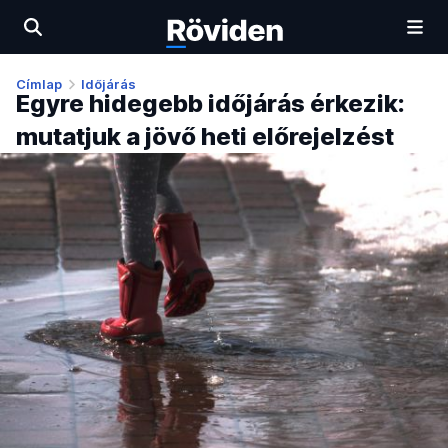
Címlap
Időjárás
Egyre hidegebb időjárás érkezik:
mutatjuk a jövő heti előrejelzést