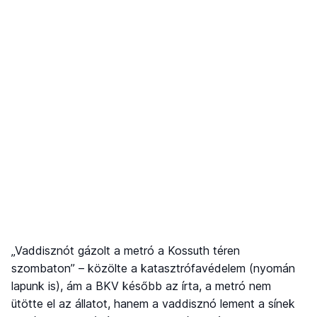
„Vaddisznót gázolt a metró a Kossuth téren
szombaton” – közölte a katasztrófavédelem (nyomán
lapunk is), ám a BKV később az írta, a metró nem
ütötte el az állatot, hanem a vaddisznó lement a sínek