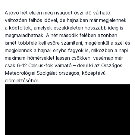
A jövő hét elején még nyugodt őszi idő várható,
változóan felhős idővel, de hajnalban már megjelennek
a ködfoltok, amelyek északkeleten hosszabb ideig is
megmaradhatnak. A hét második felében azonban
ismét többfelé kell esőre számítani, megélénkül a szél és
megjelennek a hajnali enyhe fagyok is, miközben a napi
maximum-hőmérséklet lassan csökken, vasárnap már
csak 6-12 Celsius-fok várható – derül ki az Országos
Meteorológiai Szolgálat országos, középtávú
előrejelzéséből.