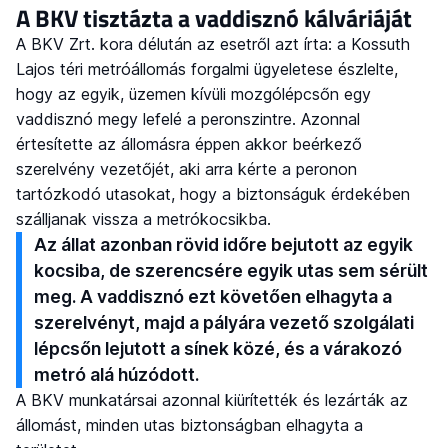
A BKV tisztázta a vaddisznó kálváriáját
A BKV Zrt. kora délután az esetről azt írta: a Kossuth
Lajos téri metróállomás forgalmi ügyeletese észlelte,
hogy az egyik, üzemen kívüli mozgólépcsőn egy
vaddisznó megy lefelé a peronszintre. Azonnal
értesítette az állomásra éppen akkor beérkező
szerelvény vezetőjét, aki arra kérte a peronon
tartózkodó utasokat, hogy a biztonságuk érdekében
szálljanak vissza a metrókocsikba.
Az állat azonban rövid időre bejutott az egyik
kocsiba, de szerencsére egyik utas sem sérült
meg. A vaddisznó ezt követően elhagyta a
szerelvényt, majd a pályára vezető szolgálati
lépcsőn lejutott a sínek közé, és a várakozó
metró alá húzódott.
A BKV munkatársai azonnal kiürítették és lezárták az
állomást, minden utas biztonságban elhagyta a