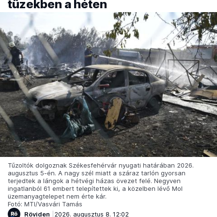
tüzekben a héten
Tűzoltók dolgoznak Székesfehérvár nyugati határában 2026.
augusztus 5-én. A nagy szél miatt a száraz tarlón gyorsan
terjedtek a lángok a hétvégi házas övezet felé. Negyven
ingatlanból 61 embert telepítettek ki, a közelben lévő Mol
üzemanyagtelepet nem érte kár.
Fotó: MTI/Vasvári Tamás
Röviden
2026. augusztus 8. 12:02