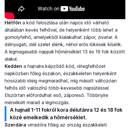
Hétfőn
a köd feloszlása után napos idő várható
általában kevés felhővel, de helyenként több lehet a
gomolyfelhő, amelyekből kialakulhat zápor, zivatar. A
délnyugati, déli szelet élénk, néhol erős lökések kísérik.
A legmagasabb nappali hőmérséklet 13 és 19 fok között
alakul.
Kedden
a hajnalra képződő köd, rétegfelhőzet
napközben főleg északon, északkeleten helyenként
hosszabb ideig megmaradhat, míg másutt változóan
felhős idő valószínű több-kevesebb napsütéssel.
Elszórtan előfordulhat eső, záporeső. Többnyire
mérsékelt marad a légmozgás.
A hajnali 1-11 fokról kora délutánra 12 és 18 fok
közé emelkedik a hőmérséklet.
Szerdára
virradóra főleg az ország északkeleti