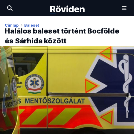
Címlap
Baleset
Halálos baleset történt Bocfölde
és Sárhida között