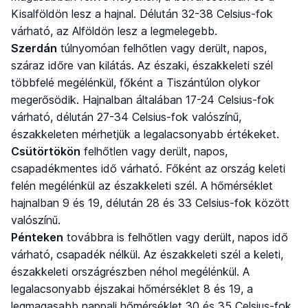
Kisalföldön lesz a hajnal. Délután 32-38 Celsius-fok
várható, az Alföldön lesz a legmelegebb.
Szerdán
túlnyomóan felhőtlen vagy derült, napos,
száraz időre van kilátás. Az északi, északkeleti szél
többfelé megélénkül, főként a Tiszántúlon olykor
megerősödik. Hajnalban általában 17-24 Celsius-fok
várható, délután 27-34 Celsius-fok valószínű,
északkeleten mérhetjük a legalacsonyabb értékeket.
Csütörtökön
felhőtlen vagy derült, napos,
csapadékmentes idő várható. Főként az ország keleti
felén megélénkül az északkeleti szél. A hőmérséklet
hajnalban 9 és 19, délután 28 és 33 Celsius-fok között
valószínű.
Pénteken
továbbra is felhőtlen vagy derült, napos idő
várható, csapadék nélkül. Az északkeleti szél a keleti,
északkeleti országrészben néhol megélénkül. A
legalacsonyabb éjszakai hőmérséklet 8 és 19, a
legmagasabb nappali hőmérséklet 30 és 35 Celsius-fok