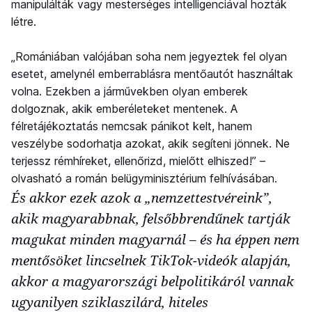
manipulálták vagy mesterséges intelligenciával hozták
létre.
„Romániában valójában soha nem jegyeztek fel olyan
esetet, amelynél emberrablásra mentőautót használtak
volna. Ezekben a járművekben olyan emberek
dolgoznak, akik emberéleteket mentenek. A
félretájékoztatás nemcsak pánikot kelt, hanem
veszélybe sodorhatja azokat, akik segíteni jönnek. Ne
terjessz rémhíreket, ellenőrizd, mielőtt elhiszed!” –
olvasható a román belügyminisztérium felhívásában.
És akkor ezek azok a „nemzettestvéreink”,
akik magyarabbnak, felsőbbrendűnek tartják
magukat minden magyarnál – és ha éppen nem
mentősöket lincselnek TikTok-videók alapján,
akkor a magyarországi belpolitikáról vannak
ugyanilyen sziklaszilárd, hiteles