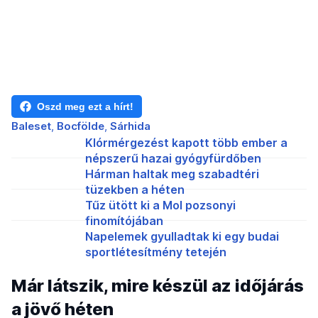
Oszd meg ezt a hírt!
Baleset
Bocfölde
Sárhida
Klórmérgezést kapott több ember a
népszerű hazai gyógyfürdőben
Hárman haltak meg szabadtéri
tüzekben a héten
Tűz ütött ki a Mol pozsonyi
finomítójában
Napelemek gyulladtak ki egy budai
sportlétesítmény tetején
Már látszik, mire készül az időjárás
a jövő héten