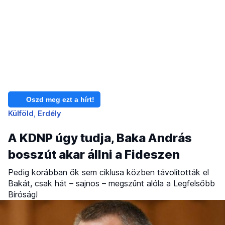
Oszd meg ezt a hírt!
Külföld
Erdély
A KDNP úgy tudja, Baka András
bosszút akar állni a Fideszen
Pedig korábban ők sem ciklusa közben távolították el
Bakát, csak hát – sajnos – megszűnt alóla a Legfelsőbb
Bíróság!