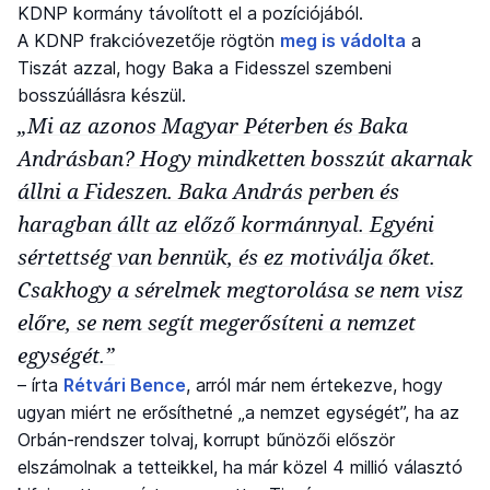
KDNP kormány távolított el a pozíciójából.
A KDNP frakcióvezetője rögtön
meg is vádolta
a
Tiszát azzal, hogy Baka a Fidesszel szembeni
bosszúállásra készül.
„Mi az azonos Magyar Péterben és Baka
Andrásban? Hogy mindketten bosszút akarnak
állni a Fideszen. Baka András perben és
haragban állt az előző kormánnyal. Egyéni
sértettség van bennük, és ez motiválja őket.
Csakhogy a sérelmek megtorolása se nem visz
előre, se nem segít megerősíteni a nemzet
egységét.”
– írta
Rétvári Bence
, arról már nem értekezve, hogy
ugyan miért ne erősíthetné „a nemzet egységét”, ha az
Orbán-rendszer tolvaj, korrupt bűnözői először
elszámolnak a tetteikkel, ha már közel 4 millió választó