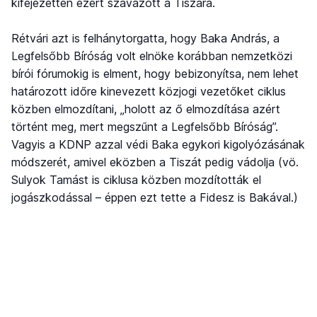
kifejezetten ezért szavazott a Tiszára.
Rétvári azt is felhánytorgatta, hogy Baka András, a
Legfelsőbb Bíróság volt elnöke korábban nemzetközi
bírói fórumokig is elment, hogy bebizonyítsa, nem lehet
határozott időre kinevezett közjogi vezetőket ciklus
közben elmozdítani, „holott az ő elmozdítása azért
történt meg, mert megszűnt a Legfelsőbb Bíróság”.
Vagyis a KDNP azzal védi Baka egykori kigolyózásának
módszerét, amivel eközben a Tiszát pedig vádolja (vö.
Sulyok Tamást is ciklusa közben mozdították el
jogászkodással – éppen ezt tette a Fidesz is Bakával.)