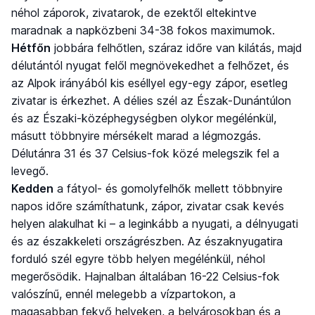
néhol záporok, zivatarok, de ezektől eltekintve
maradnak a napközbeni 34-38 fokos maximumok.
Hétfőn
jobbára felhőtlen, száraz időre van kilátás, majd
délutántól nyugat felől megnövekedhet a felhőzet, és
az Alpok irányából kis eséllyel egy-egy zápor, esetleg
zivatar is érkezhet. A délies szél az Észak-Dunántúlon
és az Északi-középhegységben olykor megélénkül,
másutt többnyire mérsékelt marad a légmozgás.
Délutánra 31 és 37 Celsius-fok közé melegszik fel a
levegő.
Kedden
a fátyol- és gomolyfelhők mellett többnyire
napos időre számíthatunk, zápor, zivatar csak kevés
helyen alakulhat ki – a leginkább a nyugati, a délnyugati
és az északkeleti országrészben. Az északnyugatira
forduló szél egyre több helyen megélénkül, néhol
megerősödik. Hajnalban általában 16-22 Celsius-fok
valószínű, ennél melegebb a vízpartokon, a
magasabban fekvő helyeken, a belvárosokban és a