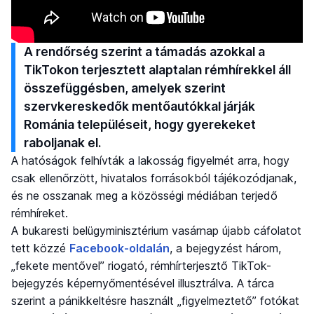
A rendőrség szerint a támadás azokkal a
TikTokon terjesztett alaptalan rémhírekkel áll
összefüggésben, amelyek szerint
szervkereskedők mentőautókkal járják
Románia településeit, hogy gyerekeket
raboljanak el.
A hatóságok felhívták a lakosság figyelmét arra, hogy
csak ellenőrzött, hivatalos forrásokból tájékozódjanak,
és ne osszanak meg a közösségi médiában terjedő
rémhíreket.
A bukaresti belügyminisztérium vasárnap újabb cáfolatot
tett közzé
Facebook-oldalán
, a bejegyzést három,
„fekete mentővel” riogató, rémhírterjesztő TikTok-
bejegyzés képernyőmentésével illusztrálva. A tárca
szerint a pánikkeltésre használt „figyelmeztető” fotókat