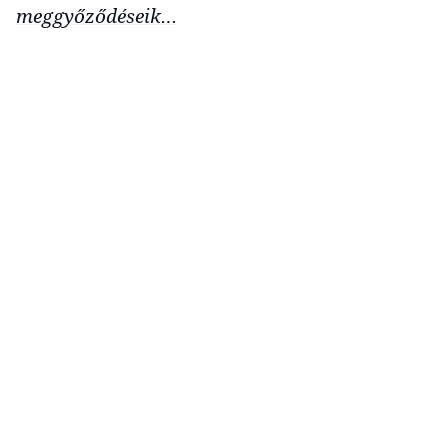
meggyőződéseik…