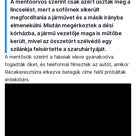
A mentőorvos szerint csak azért úszták meg a
lincselést, mert a sofőrnek sikerült
megfordítania a járművet és a másik irányba
elmenekülni. Miután megérkeztek a dési
kórházba, a jármű vezetője maga is műtőbe
került, mivel az összetört szélvédő egy
szilánkja felsértette a szaruhártyáját.
A mentősök szerint a falusiak eleve gyanakodva
fogadták őket, és telefonnal filmezték az autót, amikor
Récekeresztúrra érkezve betegük címe felől próbáltak
érdeklődni.