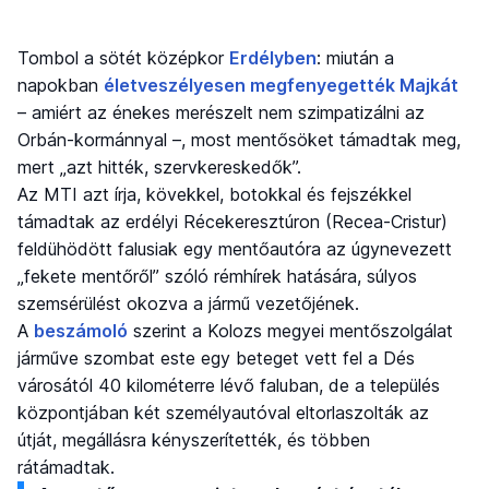
Tombol a sötét középkor
Erdélyben
: miután a
napokban
életveszélyesen megfenyegették Majkát
– amiért az énekes merészelt nem szimpatizálni az
Orbán-kormánnyal –, most mentősöket támadtak meg,
mert „azt hitték, szervkereskedők”.
Az MTI azt írja, kövekkel, botokkal és fejszékkel
támadtak az erdélyi Récekeresztúron (Recea-Cristur)
feldühödött falusiak egy mentőautóra az úgynevezett
„fekete mentőről” szóló rémhírek hatására, súlyos
szemsérülést okozva a jármű vezetőjének.
A
beszámoló
szerint a Kolozs megyei mentőszolgálat
járműve szombat este egy beteget vett fel a Dés
városától 40 kilométerre lévő faluban, de a település
központjában két személyautóval eltorlaszolták az
útját, megállásra kényszerítették, és többen
rátámadtak.