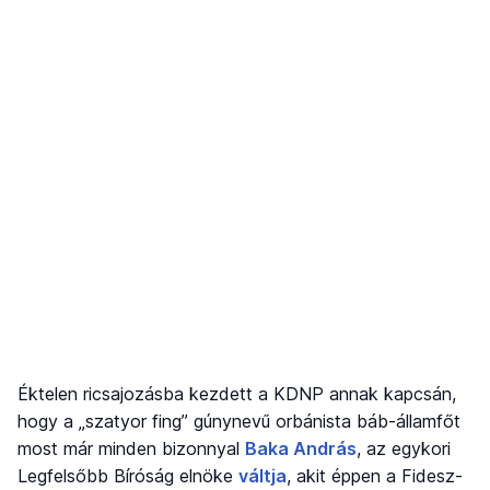
Éktelen ricsajozásba kezdett a KDNP annak kapcsán,
hogy a „szatyor fing” gúnynevű orbánista báb-államfőt
most már minden bizonnyal
Baka András
, az egykori
Legfelsőbb Bíróság elnöke
váltja
, akit éppen a Fidesz-