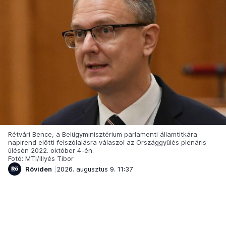
Rétvári Bence, a Belügyminisztérium parlamenti államtitkára
napirend előtti felszólalásra válaszol az Országgyűlés plenáris
ülésén 2022. október 4-én.
Fotó: MTI/Illyés Tibor
Röviden
2026. augusztus 9. 11:37