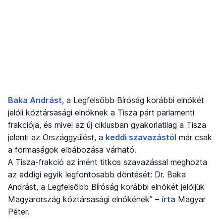
Baka Andrást
, a Legfelsőbb Bíróság korábbi elnökét
jelöli köztársasági elnöknek a Tisza párt parlamenti
frakciója, és mivel az új ciklusban gyakorlatilag a Tisza
jelenti az Országgyűlést, a
keddi szavazástól
már csak
a formaságok elbábozása várható.
A Tisza-frakció az imént titkos szavazással meghozta
az eddigi egyik legfontosabb döntését: Dr. Baka
Andrást, a Legfelsőbb Bíróság korábbi elnökét jelöljük
Magyarország köztársasági elnökének” –
írta
Magyar
Péter.