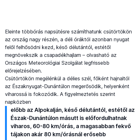
Eleinte többórás napsütésre számíthatunk csütörtökön
az ország nagy részén, a déli óráktól azonban nyugat
felől felhősödni kezd, késő délutántól, estétől
megnövekszik a csapadékhajlam – olvasható az
Országos Meteorológiai Szolgálat legfrissebb
előrejelzésében.
Csütörtökön megélénkül a délies szél, főként hajnaltól
az Északnyugat-Dunántúlon megerősödik, helyenként
viharossá is fokozódik. A figyelmeztetés szerint
napközben
előbb az Alpokalján, késő délutántól, estétől az
Észak-Dunántúlon másutt is előfordulhatnak
viharos, 60-80 km/órás, a magasabban fekvő
tájakon akár 80 km/órásnál erősebb