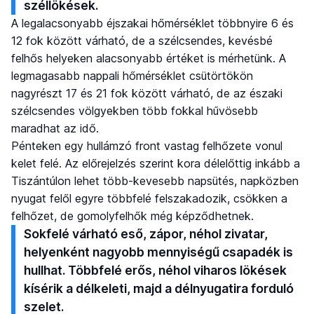
széllökések.
A legalacsonyabb éjszakai hőmérséklet többnyire 6 és
12 fok között várható, de a szélcsendes, kevésbé
felhős helyeken alacsonyabb értéket is mérhetünk. A
legmagasabb nappali hőmérséklet csütörtökön
nagyrészt 17 és 21 fok között várható, de az északi
szélcsendes völgyekben több fokkal hűvösebb
maradhat az idő.
Pénteken egy hullámzó front vastag felhőzete vonul
kelet felé. Az előrejelzés szerint kora délelőttig inkább a
Tiszántúlon lehet több-kevesebb napsütés, napközben
nyugat felől egyre többfelé felszakadozik, csökken a
felhőzet, de gomolyfelhők még képződhetnek.
Sokfelé várható eső, zápor, néhol zivatar,
helyenként nagyobb mennyiségű csapadék is
hullhat. Többfelé erős, néhol viharos lökések
kísérik a délkeleti, majd a délnyugatira forduló
szelet.