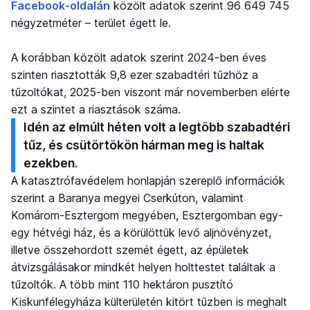
Facebook-oldalán
közölt adatok szerint 96 649 745
négyzetméter – terület égett le.
A korábban közölt adatok szerint 2024-ben éves
szinten riasztották 9,8 ezer szabadtéri tűzhöz a
tűzoltókat, 2025-ben viszont már novemberben elérte
ezt a szintet a riasztások száma.
Idén az elmúlt héten volt a legtöbb szabadtéri
tűz, és csütörtökön hárman meg is haltak
ezekben.
A katasztrófavédelem honlapján szereplő információk
szerint a Baranya megyei Cserkúton, valamint
Komárom-Esztergom megyében, Esztergomban egy-
egy hétvégi ház, és a körülöttük levő aljnövényzet,
illetve összehordott szemét égett, az épületek
átvizsgálásakor mindkét helyen holttestet találtak a
tűzoltók. A több mint 110 hektáron pusztító
Kiskunfélegyháza külterületén kitört tűzben is meghalt