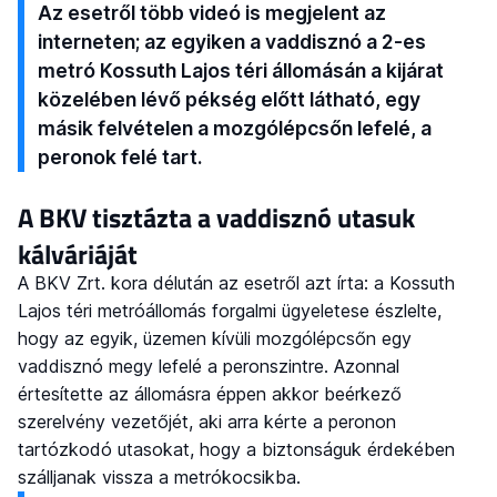
Az esetről több videó is megjelent az
interneten; az egyiken a vaddisznó a 2-es
metró Kossuth Lajos téri állomásán a kijárat
közelében lévő pékség előtt látható, egy
másik felvételen a mozgólépcsőn lefelé, a
peronok felé tart.
A BKV tisztázta a vaddisznó utasuk
kálváriáját
A BKV Zrt. kora délután az esetről azt írta: a Kossuth
Lajos téri metróállomás forgalmi ügyeletese észlelte,
hogy az egyik, üzemen kívüli mozgólépcsőn egy
vaddisznó megy lefelé a peronszintre. Azonnal
értesítette az állomásra éppen akkor beérkező
szerelvény vezetőjét, aki arra kérte a peronon
tartózkodó utasokat, hogy a biztonságuk érdekében
szálljanak vissza a metrókocsikba.