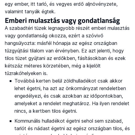
egy ember, itt tarló, és vegyes erdő aljnövényzete,
valamint tanyák égtek.
Emberi mulasztás vagy gondatlanság
A szabadtéri tüzek legnagyobb részét emberi mulasztás
vagy gondatlanság okozza, ezért a szóvivő
hangsúlyozta: másfél hónapja az egész országban
tűzgyújtási tilalom van érvényben. Ez azt jelenti, hogy
tilos tüzet gyújtani az erdőkben, fásításokban és ezek
kétszáz méteres körzetében, még a kijelölt
tűzrakóhelyeken is.
Továbbá kerten belül zöldhulladékot csak akkor
lehet égetni, ha azt az önkormányzat rendeletben
engedélyezi, és csak azokban az időpontokban,
amelyeket a rendelet meghatároz. Ha ilyen rendelet
nincs, a kertben tilos égetni.
Kommunális hulladékot égetni sehol sem szabad,
tarlót és nádast égetni az egész országban tilos, és