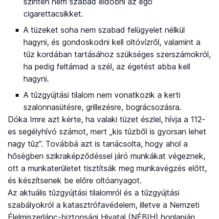
szintén nem szabad eldobni az égő
cigarettacsikket.
A tüzeket soha nem szabad felügyelet nélkül
hagyni, és gondoskodni kell oltóvízről, valamint a
tűz kordában tartásához szükséges szerszámokról,
ha pedig feltámad a szél, az égetést abba kell
hagyni.
A tűzgyújtási tilalom nem vonatkozik a kerti
szalonnasütésre, grillezésre, bográcsozásra.
Dóka Imre azt kérte, ha valaki tüzet észlel, hívja a 112-
es segélyhívó számot, mert „kis tűzből is gyorsan lehet
nagy tűz”. Továbbá azt is tanácsolta, hogy ahol a
hőségben szikraképződéssel járó munkákat végeznek,
ott a munkaterületet tisztítsák meg munkavégzés előtt,
és készítsenek be előre oltóanyagot.
Az aktuális tűzgyújtási tilalomról és a tűzgyújtási
szabályokról a katasztrófavédelem, illetve a Nemzeti
Élelmiszerlánc-biztonsági Hivatal (NÉBIH) honlapján