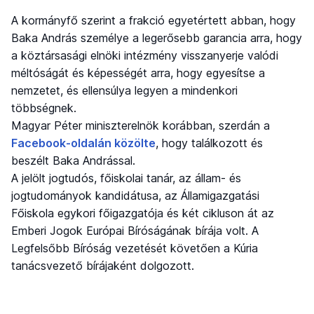
A kormányfő szerint a frakció egyetértett abban, hogy
Baka András személye a legerősebb garancia arra, hogy
a köztársasági elnöki intézmény visszanyerje valódi
méltóságát és képességét arra, hogy egyesítse a
nemzetet, és ellensúlya legyen a mindenkori
többségnek.
Magyar Péter miniszterelnök korábban, szerdán a
Facebook-oldalán közölte
, hogy találkozott és
beszélt Baka Andrással.
A jelölt jogtudós, főiskolai tanár, az állam- és
jogtudományok kandidátusa, az Államigazgatási
Főiskola egykori főigazgatója és két cikluson át az
Emberi Jogok Európai Bíróságának bírája volt. A
Legfelsőbb Bíróság vezetését követően a Kúria
tanácsvezető bírájaként dolgozott.