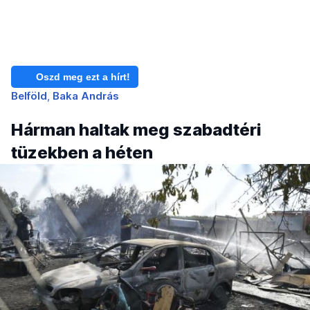
Oszd meg ezt a hírt!
Belföld
Baka András
Hárman haltak meg szabadtéri
tüzekben a héten