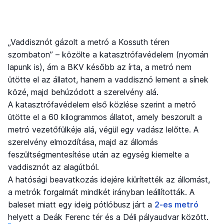
„Vaddisznót gázolt a metró a Kossuth téren
szombaton” – közölte a katasztrófavédelem (nyomán
lapunk is), ám a BKV később az írta, a metró nem
ütötte el az állatot, hanem a vaddisznó lement a sínek
közé, majd behúzódott a szerelvény alá.
A katasztrófavédelem első közlése szerint a metró
ütötte el a 60 kilogrammos állatot, amely beszorult a
metró vezetőfülkéje alá, végül egy vadász lelőtte. A
szerelvény elmozdítása, majd az állomás
feszültségmentesítése után az egység kiemelte a
vaddisznót az alagútból.
A hatósági beavatkozás idejére kiürítették az állomást,
a metrók forgalmát mindkét irányban leállították. A
baleset miatt egy ideig pótlóbusz járt a
2-es metró
helyett a Deák Ferenc tér és a Déli pályaudvar között.