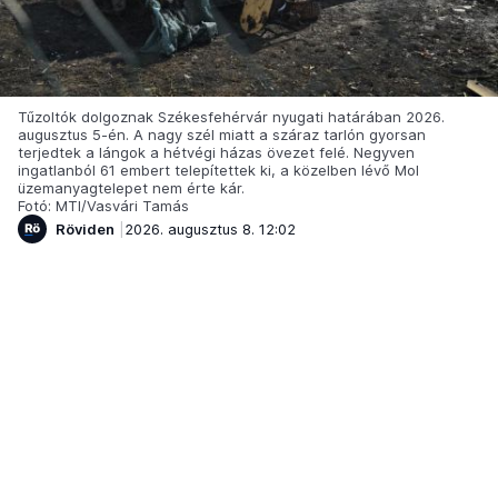
Tűzoltók dolgoznak Székesfehérvár nyugati határában 2026.
augusztus 5-én. A nagy szél miatt a száraz tarlón gyorsan
terjedtek a lángok a hétvégi házas övezet felé. Negyven
ingatlanból 61 embert telepítettek ki, a közelben lévő Mol
üzemanyagtelepet nem érte kár.
Fotó: MTI/Vasvári Tamás
Röviden
2026. augusztus 8. 12:02