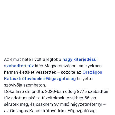
Az elmúlt héten volt a legtöbb
nagy kiterjedésű
szabadtéri tűz
idén Magyarországon, amelyekben
hárman életüket vesztették – közölte az
Országos
Katasztrófavédelmi Főigazgatóság
helyettes
szóvivője szombaton.
Dóka Imre elmondta: 2026-ban eddig 9775 szabadtéri
tűz adott munkát a tűzoltóknak, ezekben 66-an
sérültek meg, és csaknem 97 millió négyzetméternyi –
az Országos Katasztrófavédelmi Főigazgatóság