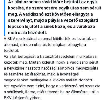
Az állat azonban rövid időre bejutott az egyik
kocsiba, de szerencsére egyik utas sem sérült
meg. A vaddisznó ezt követően elhagyta a
szerelvényt, majd a pályára vezető szolgálati
lépcsőn lejutott a sínek közé, és a várakozó
metró alá húzódott.
A BKV munkatársai azonnal kiürítették és lezárták az
állomást, minden utas biztonságban elhagyta a
területet.
Az állat befogását a katasztrófavédelem munkatársai
kezdték meg. Miután kiderült, hogy a vaddisznó sérült,
a helyszínre riasztott hatósági állatorvos megvizsgálta
és felmérte az állapotát, majd a lehetséges
megoldásokat mérlegelve a kilövés mellett döntött.
Azt egyelőre nem tudni, hogy a vaddisznó hol szerezte
a sérüléseit, illetve, miért tévedt be az állomásra – áll a
BKV közleményében.