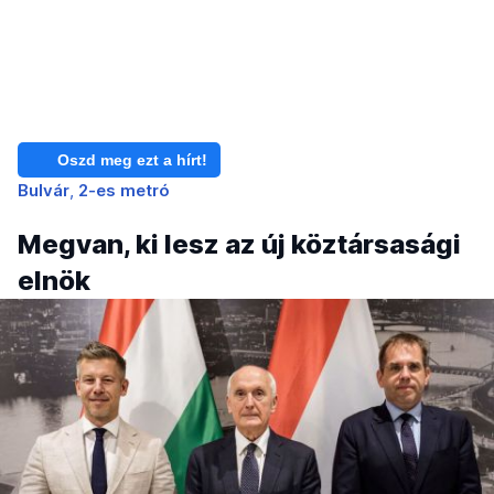
Oszd meg ezt a hírt!
Bulvár
2-es metró
Megvan, ki lesz az új köztársasági
elnök