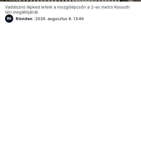
Vaddisznó lépked lefelé a mozgólépcsőn a 2-es metró Kossuth
téri megállójánál.
Röviden
2026. augusztus 8. 13:49