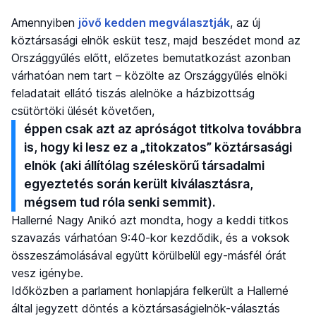
Amennyiben
jövő kedden megválasztják
, az új
köztársasági elnök esküt tesz, majd beszédet mond az
Országgyűlés előtt, előzetes bemutatkozást azonban
várhatóan nem tart – közölte az Országgyűlés elnöki
feladatait ellátó tiszás alelnöke a házbizottság
csütörtöki ülését követően,
éppen csak azt az apróságot titkolva továbbra
is, hogy ki lesz ez a „titokzatos” köztársasági
elnök (aki állítólag széleskörű társadalmi
egyeztetés során került kiválasztásra,
mégsem tud róla senki semmit).
Hallerné Nagy Anikó azt mondta, hogy a keddi titkos
szavazás várhatóan 9:40-kor kezdődik, és a voksok
összeszámolásával együtt körülbelül egy-másfél órát
vesz igénybe.
Időközben a parlament honlapjára felkerült a Hallerné
által jegyzett döntés a köztársaságielnök-választás