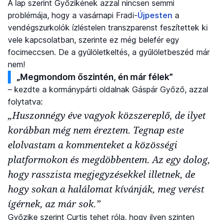
A lap szerint Győzikének azzal nincsen semmi
problémája, hogy a vasárnapi Fradi-
Újpesten
a
vendégszurkolók ízléstelen transzparenst feszítettek ki
vele kapcsolatban, szerinte ez még belefér egy
focimeccsen. De a gyűlöletkeltés, a gyűlöletbeszéd már
nem!
„Megmondom őszintén, én már félek”
– kezdte a kormánypárti oldalnak Gáspár Győző, azzal
folytatva:
„Huszonnégy éve vagyok közszereplő, de ilyet
korábban még nem éreztem. Tegnap este
elolvastam a kommenteket a közösségi
platformokon és megdöbbentem. Az egy dolog,
hogy rasszista megjegyzésekkel illetnek, de
hogy sokan a halálomat kívánják, meg verést
ígérnek, az már sok.”
Győzike szerint Curtis tehet róla, hogy ilyen szinten