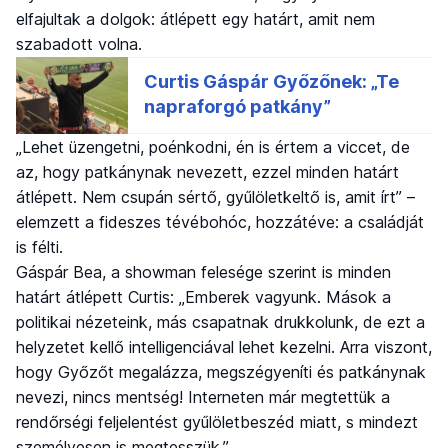
elfajultak a dolgok: átlépett egy határt, amit nem
szabadott volna.
„Lehet üzengetni, poénkodni, én is értem a viccet, de
az, hogy patkánynak nevezett, ezzel minden határt
átlépett. Nem csupán sértő, gyűlöletkeltő is, amit írt” –
elemzett a fideszes tévébohóc, hozzátéve: a családját
is félti.
Gáspár Bea, a showman felesége szerint is minden
határt átlépett Curtis: „Emberek vagyunk. Mások a
politikai nézeteink, más csapatnak drukkolunk, de ezt a
helyzetet kellő intelligenciával lehet kezelni. Arra viszont,
hogy Győzőt megalázza, megszégyeníti és patkánynak
nevezi, nincs mentség! Interneten már megtettük a
rendőrségi feljelentést gyűlöletbeszéd miatt, s mindezt
személyesen is megtesszük.”