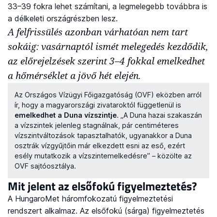
33–39 fokra lehet számítani, a legmelegebb továbbra is
a délkeleti országrészben lesz.
A felfrissülés azonban várhatóan nem tart
sokáig: vasárnaptól ismét melegedés kezdődik,
az előrejelzések szerint 3–4 fokkal emelkedhet
a hőmérséklet a jövő hét elején.
Az Országos Vízügyi Főigazgatóság (OVF) eközben arról
ír, hogy a magyarországi zivataroktól függetlenül is
emelkedhet a Duna vízszintje
. „A Duna hazai szakaszán
a vízszintek jelenleg stagnálnak, pár centiméteres
vízszintváltozások tapasztalhatók, ugyanakkor a Duna
osztrák vízgyűjtőin már elkezdett esni az eső, ezért
esély mutatkozik a vízszintemelkedésre” – közölte az
OVF sajtóosztálya.
Mit jelent az elsőfokú figyelmeztetés?
A HungaroMet háromfokozatú figyelmeztetési
rendszert alkalmaz. Az elsőfokú (sárga) figyelmeztetés