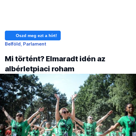
Oszd meg ezt a hírt!
Belföld
Parlament
Mi történt? Elmaradt idén az
albérletpiaci roham