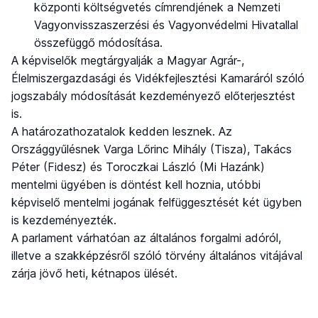
központi költségvetés címrendjének a Nemzeti
Vagyonvisszaszerzési és Vagyonvédelmi Hivatallal
összefüggő módosítása.
A képviselők megtárgyalják a Magyar Agrár-,
Élelmiszergazdasági és Vidékfejlesztési Kamaráról szóló
jogszabály módosítását kezdeményező előterjesztést
is.
A határozathozatalok kedden lesznek. Az
Országgyűlésnek Varga Lőrinc Mihály (Tisza), Takács
Péter (Fidesz) és Toroczkai László (Mi Hazánk)
mentelmi ügyében is döntést kell hoznia, utóbbi
képviselő mentelmi jogának felfüggesztését két ügyben
is kezdeményezték.
A parlament várhatóan az általános forgalmi adóról,
illetve a szakképzésről szóló törvény általános vitájával
zárja jövő heti, kétnapos ülését.