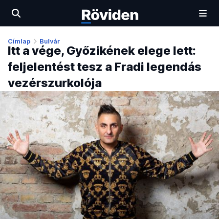
Címlap
Bulvár
Itt a vége, Győzikének elege lett:
feljelentést tesz a Fradi legendás
vezérszurkolója