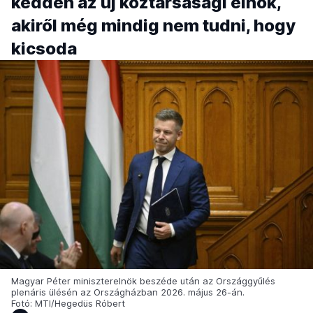
kedden az új köztársasági elnök,
akiről még mindig nem tudni, hogy
kicsoda
Magyar Péter miniszterelnök beszéde után az Országgyűlés
plenáris ülésén az Országházban 2026. május 26-án.
Fotó: MTI/Hegedüs Róbert