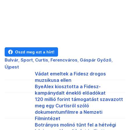
Oszd meg ezt a hírt!
Bulvár
Sport
Curtis
Ferencváros
Gáspár Győző
Újpest
Vádat emeltek a Fidesz drogos
muzsikusa ellen
ByeAlex kiosztotta a Fidesz-
kampánydalt éneklő előadókat
120 millió forint támogatást szavazott
meg egy Curtisről szóló
dokumentumfilmre a Nemzeti
Filmintézet
Botrányos molinó tűnt fel a hétvégi