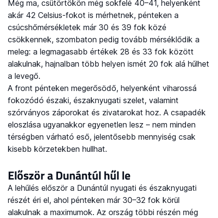
Még ma, csütörtökön még sokfelé 40–41, helyenként
akár 42 Celsius-fokot is mérhetnek, pénteken a
csúcshőmérsékletek már 30 és 39 fok közé
csökkennek, szombaton pedig tovább mérséklődik a
meleg: a legmagasabb értékek 28 és 33 fok között
alakulnak, hajnalban több helyen ismét 20 fok alá hűlhet
a levegő.
A front pénteken megerősödő, helyenként viharossá
fokozódó északi, északnyugati szelet, valamint
szórványos záporokat és zivatarokat hoz. A csapadék
eloszlása ugyanakkor egyenetlen lesz – nem minden
térségben várható eső, jelentősebb mennyiség csak
kisebb körzetekben hullhat.
Először a Dunántúl hűl le
A lehűlés először a Dunántúl nyugati és északnyugati
részét éri el, ahol pénteken már 30–32 fok körül
alakulnak a maximumok. Az ország többi részén még