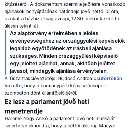
kitűzéséről. A dokumentum szerint a jelölésre vonatkozó
ajánlások benyújtásának határideje jövő hétfő 10 óra,
azokat a házbizottság aznapi, 12.30 órakor kezdődő
ülésén tekinti át.
Az alaptörvény értelmében a jelölés
érvényességéhez az országgyűlési képviselők
legalább egyötödének az írásbeli ajánlása
szükséges. Minden országgyűlési képviselő
egy jelöltet ajánlhat, annak, aki több jelöltet
javasol, mindegyik ajánlása érvénytelen.
A Tisza frakcióvezetője, Bujdosó Andrea
csütörtökön
közölte
, hogy a kormánypárti képviselőcsoport
szombaton dönt államfőjelöltjéről.
Ez lesz a parlament jövő heti
menetrendje
Hallerné Nagy Anikó a parlament jövő heti munkáját
ismertetve elmondta, hogy a hétfői ülésnap Magyar