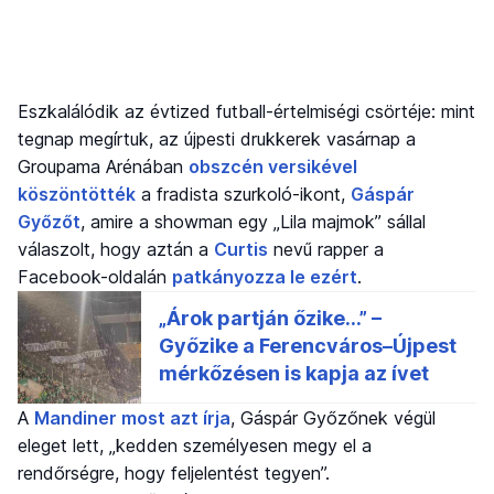
Eszkalálódik az évtized futball-értelmiségi csörtéje: mint
tegnap megírtuk, az újpesti drukkerek vasárnap a
Groupama Arénában
obszcén versikével
köszöntötték
a fradista szurkoló-ikont,
Gáspár
Győzőt
, amire a showman egy „Lila majmok” sállal
válaszolt, hogy aztán a
Curtis
nevű rapper a
Facebook-oldalán
patkányozza le ezért
.
A
Mandiner most azt írja
, Gáspár Győzőnek végül
eleget lett, „kedden személyesen megy el a
rendőrségre, hogy feljelentést tegyen”.