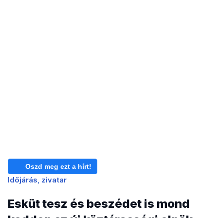
Oszd meg ezt a hírt!
Időjárás
zivatar
Esküt tesz és beszédet is mond