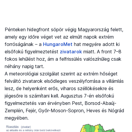
Pénteken hidegfront söpör végig Magyarország felett,
amely egy időre véget vet az elmúlt napok extrém
forróságának – a
HungaroMet
hat megyére adott ki
elsőfokú figyelmeztetést
zivatarok
miatt. A front 7–8
fokos lehűlést hoz, ám a felfrissülés valószínűleg csak
néhány napig tart.
A meteorológiai szolgálat szerint az extrém hőséget
felváltó zivatarok elsődleges veszélyforrása a villámlás
lesz, de helyenként erős, viharos széllökésekre és
jégesőre is számítani kell. Augusztus 7-én elsőfokú
figyelmeztetés van érvényben Pest, Borsod-Abaúj-
Zemplén, Fejér, Győr-Moson-Sopron, Heves és Nógrád
megyében.