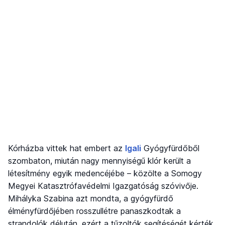
Kórházba vittek hat embert az
Igali
Gyógyfürdőből
szombaton, miután nagy mennyiségű klór került a
létesítmény egyik medencéjébe – közölte a Somogy
Megyei Katasztrófavédelmi Igazgatóság szóvivője.
Mihályka Szabina azt mondta, a gyógyfürdő
élményfürdőjében rosszullétre panaszkodtak a
strandolók délután, ezért a tűzoltók segítéségét kérték.