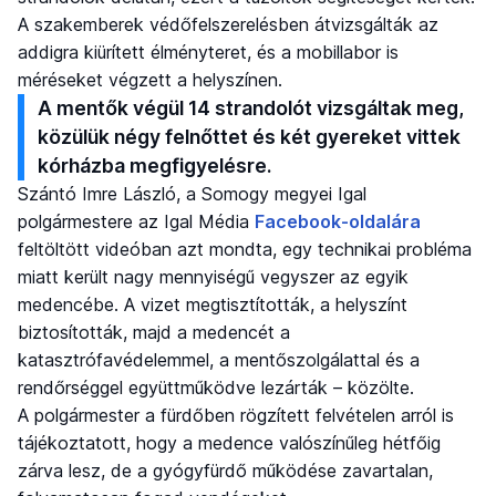
A szakemberek védőfelszerelésben átvizsgálták az
addigra kiürített élményteret, és a mobillabor is
méréseket végzett a helyszínen.
A mentők végül 14 strandolót vizsgáltak meg,
közülük négy felnőttet és két gyereket vittek
kórházba megfigyelésre.
Szántó Imre László, a Somogy megyei Igal
polgármestere az Igal Média
Facebook-oldalára
feltöltött videóban azt mondta, egy technikai probléma
miatt került nagy mennyiségű vegyszer az egyik
medencébe. A vizet megtisztították, a helyszínt
biztosították, majd a medencét a
katasztrófavédelemmel, a mentőszolgálattal és a
rendőrséggel együttműködve lezárták – közölte.
A polgármester a fürdőben rögzített felvételen arról is
tájékoztatott, hogy a medence valószínűleg hétfőig
zárva lesz, de a gyógyfürdő működése zavartalan,