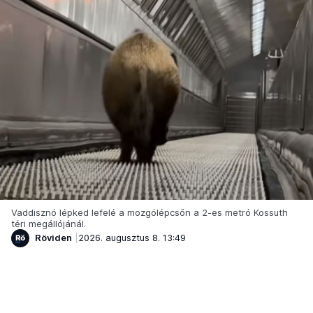
Vaddisznó lépked lefelé a mozgólépcsőn a 2-es metró Kossuth
téri megállójánál.
Röviden
2026. augusztus 8. 13:49