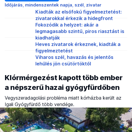
Időjárás
mindenszentek napja
szél
zivatar
Kiadták az elsőfokú figyelmeztetést:
zivatarokkal érkezik a hidegfront
Fokozódik a helyzet: akár a
legmagasabb szintű, piros riasztást is
kiadhatják
Heves zivatarok érkeznek, kiadták a
figyelmeztetést
Viharos szél, havazás és jelentős
lehűlés jön csütörtöktől
Klórmérgezést kapott több ember
a népszerű hazai gyógyfürdőben
Vegyszeradagolási probléma miatt kórházba került az
Igali Gyógyfürdő több vendége.