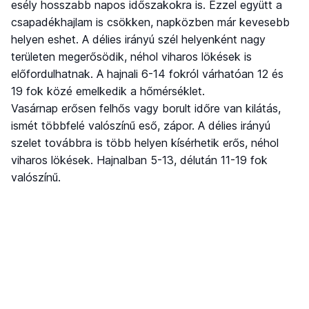
esély hosszabb napos időszakokra is. Ezzel együtt a
csapadékhajlam is csökken, napközben már kevesebb
helyen eshet. A délies irányú szél helyenként nagy
területen megerősödik, néhol viharos lökések is
előfordulhatnak. A hajnali 6-14 fokról várhatóan 12 és
19 fok közé emelkedik a hőmérséklet.
Vasárnap erősen felhős vagy borult időre van kilátás,
ismét többfelé valószínű eső, zápor. A délies irányú
szelet továbbra is több helyen kísérhetik erős, néhol
viharos lökések. Hajnalban 5-13, délután 11-19 fok
valószínű.