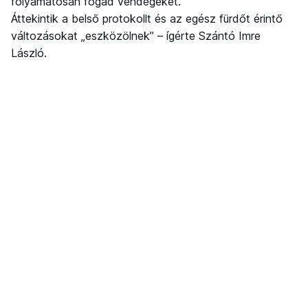
folyamatosan fogad vendégeket.
Áttekintik a belső protokollt és az egész fürdőt érintő
változásokat „eszközölnek” – ígérte Szántó Imre
László.