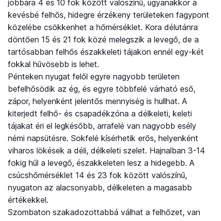
jobbára 4 és 10 fok között valószínű, ugyanakkor a
kevésbé felhős, hidegre érzékeny területeken fagypont
közelébe csökkenhet a hőmérséklet. Kora délutánra
döntően 15 és 21 fok közé melegszik a levegő, de a
tartósabban felhős északkeleti tájakon ennél egy-két
fokkal hűvösebb is lehet.
Pénteken nyugat felől egyre nagyobb területen
befelhősödik az ég, és egyre többfelé várható eső,
zápor, helyenként jelentős mennyiség is hullhat. A
kiterjedt felhő- és csapadékzóna a délkeleti, keleti
tájakat éri el legkésőbb, arrafelé van nagyobb esély
némi napsütésre. Sokfelé kísérhetik erős, helyenként
viharos lökések a déli, délkeleti szelet. Hajnalban 3-14
fokig hűl a levegő, északkeleten lesz a hidegebb. A
csúcshőmérséklet 14 és 23 fok között valószínű,
nyugaton az alacsonyabb, délkeleten a magasabb
értékekkel.
Szombaton szakadozottabbá válhat a felhőzet, van