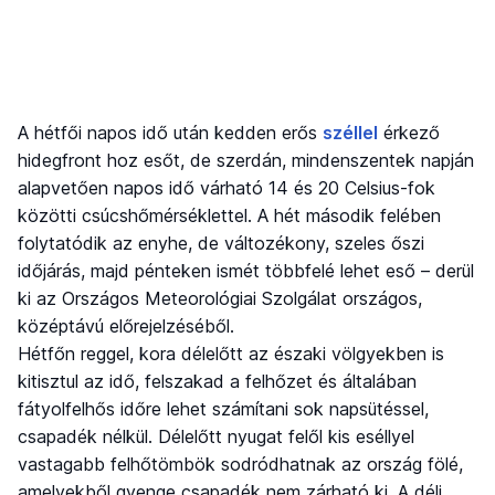
A hétfői napos idő után kedden erős
széllel
érkező
hidegfront hoz esőt, de szerdán, mindenszentek napján
alapvetően napos idő várható 14 és 20 Celsius-fok
közötti csúcshőmérséklettel. A hét második felében
folytatódik az enyhe, de változékony, szeles őszi
időjárás, majd pénteken ismét többfelé lehet eső – derül
ki az Országos Meteorológiai Szolgálat országos,
középtávú előrejelzéséből.
Hétfőn reggel, kora délelőtt az északi völgyekben is
kitisztul az idő, felszakad a felhőzet és általában
fátyolfelhős időre lehet számítani sok napsütéssel,
csapadék nélkül. Délelőtt nyugat felől kis eséllyel
vastagabb felhőtömbök sodródhatnak az ország fölé,
amelyekből gyenge csapadék nem zárható ki. A déli,