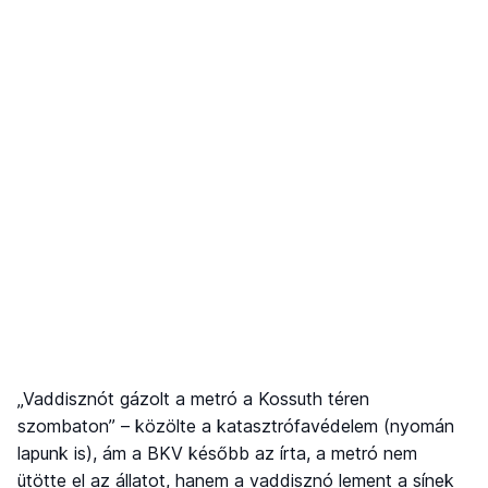
„Vaddisznót gázolt a metró a Kossuth téren
szombaton” – közölte a katasztrófavédelem (nyomán
lapunk is), ám a BKV később az írta, a metró nem
ütötte el az állatot, hanem a vaddisznó lement a sínek