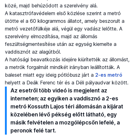
közé, majd behúzódott a szerelvény alá.
A katasztrófavédelem első közlése szerint a metró
ütötte el a 60 kilogrammos állatot, amely beszorult a
metró vezetőfülkéje alá, végül egy vadász lelőtte. A
szerelvény elmozdítása, majd az állomás
feszültségmentesítése után az egység kiemelte a
vaddisznót az alagútból.
A hatósági beavatkozás idejére kiürítették az állomást,
a metrók forgalmát mindkét irányban leállították. A
baleset miatt egy ideig pótlóbusz járt a
2-es metró
helyett a Deák Ferenc tér és a Déli pályaudvar között.
Az esetről több videó is megjelent az
interneten; az egyiken a vaddisznó a 2-es
metró Kossuth Lajos téri állomásán a kijárat
közelében lévő pékség előtt látható, egy
másik felvételen a mozgólépcsőn lefelé, a
peronok felé tart.