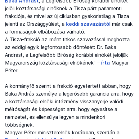
Baka Andrást
, a Legfelsőbb Bíróság korábbi elnökét
jelöli köztársasági elnöknek a Tisza párt parlamenti
frakciója, és mivel az új ciklusban gyakorlatilag a Tisza
jelenti az Országgyűlést, a
keddi szavazástól
már csak
a formaságok elbábozása várható.
A Tisza-frakció az imént titkos szavazással meghozta
az eddigi egyik legfontosabb döntését: Dr. Baka
Andrást, a Legfelsőbb Bíróság korábbi elnökét jelöljük
Magyarország köztársasági elnökének” –
írta
Magyar
Péter.
A kormányfő szerint a frakció egyetértett abban, hogy
Baka András személye a legerősebb garancia arra, hogy
a köztársasági elnöki intézmény visszanyerje valódi
méltóságát és képességét arra, hogy egyesítse a
nemzetet, és ellensúlya legyen a mindenkori
többségnek.
Magyar Péter miniszterelnök korábban, szerdán a