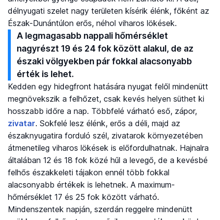
délnyugati szelet nagy területen kísérik élénk, főként az
Észak-Dunántúlon erős, néhol viharos lökések.
A legmagasabb nappali hőmérséklet
nagyrészt 19 és 24 fok között alakul, de az
északi völgyekben pár fokkal alacsonyabb
érték is lehet.
Kedden egy hidegfront hatására nyugat felől mindenütt
megnövekszik a felhőzet, csak kevés helyen süthet ki
hosszabb időre a nap. Többfelé várható eső, zápor,
zivatar
. Sokfelé lesz élénk, erős a déli, majd az
északnyugatira forduló szél, zivatarok környezetében
átmenetileg viharos lökések is előfordulhatnak. Hajnalra
általában 12 és 18 fok közé hűl a levegő, de a kevésbé
felhős északkeleti tájakon ennél több fokkal
alacsonyabb értékek is lehetnek. A maximum-
hőmérséklet 17 és 25 fok között várható.
Mindenszentek napján, szerdán reggelre mindenütt