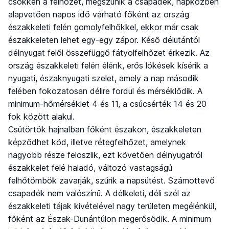
csökken a felhőzet, megszűnik a csapadék, napközben
alapvetően napos idő várható főként az ország
északkeleti felén gomolyfelhőkkel, ekkor már csak
északkeleten lehet egy-egy zápor. Késő délutántól
délnyugat felől összefüggő fátyolfelhőzet érkezik. Az
ország északkeleti felén élénk, erős lökések kísérik a
nyugati, északnyugati szelet, amely a nap második
felében fokozatosan délire fordul és mérséklődik. A
minimum-hőmérséklet 4 és 11, a csúcsérték 14 és 20
fok között alakul.
Csütörtök hajnalban főként északon, északkeleten
képződhet köd, illetve rétegfelhőzet, amelynek
nagyobb része feloszlik, ezt követően délnyugatról
északkelet felé haladó, változó vastagságú
felhőtömbök zavarják, szűrik a napsütést. Számottevő
csapadék nem valószínű. A délkeleti, déli szél az
északkeleti tájak kivételével nagy területen megélénkül,
főként az Észak-Dunántúlon megerősödik. A minimum