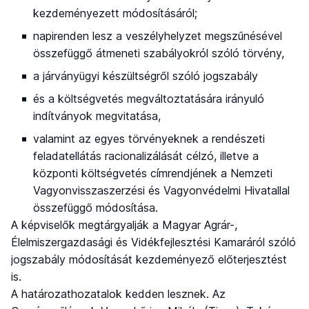
kezdeményezett módosításáról;
napirenden lesz a veszélyhelyzet megszűnésével
összefüggő átmeneti szabályokról szóló törvény,
a járványügyi készültségről szóló jogszabály
és a költségvetés megváltoztatására irányuló
indítványok megvitatása,
valamint az egyes törvényeknek a rendészeti
feladatellátás racionalizálását célzó, illetve a
központi költségvetés címrendjének a Nemzeti
Vagyonvisszaszerzési és Vagyonvédelmi Hivatallal
összefüggő módosítása.
A képviselők megtárgyalják a Magyar Agrár-,
Élelmiszergazdasági és Vidékfejlesztési Kamaráról szóló
jogszabály módosítását kezdeményező előterjesztést
is.
A határozathozatalok kedden lesznek. Az