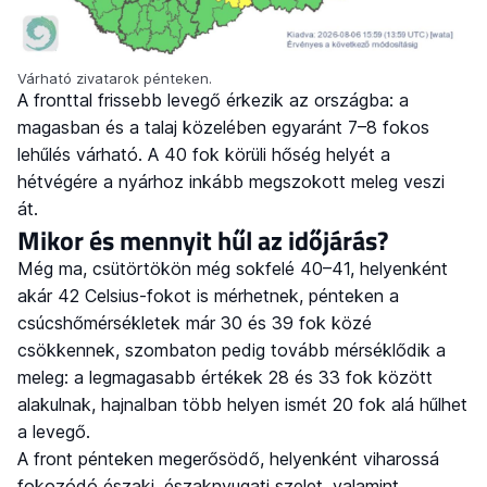
Várható zivatarok pénteken.
A fronttal frissebb levegő érkezik az országba: a
magasban és a talaj közelében egyaránt 7–8 fokos
lehűlés várható. A 40 fok körüli hőség helyét a
hétvégére a nyárhoz inkább megszokott meleg veszi
át.
Mikor és mennyit hűl az időjárás?
Még ma, csütörtökön még sokfelé 40–41, helyenként
akár 42 Celsius-fokot is mérhetnek, pénteken a
csúcshőmérsékletek már 30 és 39 fok közé
csökkennek, szombaton pedig tovább mérséklődik a
meleg: a legmagasabb értékek 28 és 33 fok között
alakulnak, hajnalban több helyen ismét 20 fok alá hűlhet
a levegő.
A front pénteken megerősödő, helyenként viharossá
fokozódó északi, északnyugati szelet, valamint