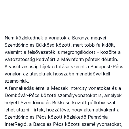
Nem közlekednek a vonatok a Baranya megyei
Szentlőrinc és Bükkösd között, mert több fa kidőlt,
valamint a felsővezeték is megrongálódott – közölte a
változatosság kedvéért a Mávinform péntek délután.
A vasúttársaság tájékoztatása szerint a Budapest-Pécs
vonalon az utasoknak hosszabb menetidővel kell
számolniuk.
A fennakadás érinti a Mecsek Intercity vonatokat és a
Dombóvár-Pécs közötti személyvonatokat is, amelyek
helyett Szentlőrinc és Bükkösd között pótlóbusszal
lehet utazni – írták, hozzátéve, hogy alternatívaként a
Szentlőrinc és Pécs között közlekedő Pannónia
InterRégió, a Barcs és Pécs közötti személyvonatokat,