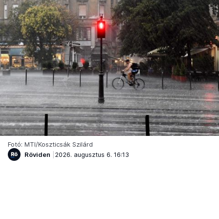
Fotó: MTI/Koszticsák Szilárd
Röviden
2026. augusztus 6. 16:13