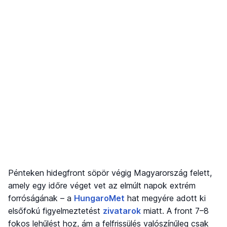
Pénteken hidegfront söpör végig Magyarország felett,
amely egy időre véget vet az elmúlt napok extrém
forróságának – a
HungaroMet
hat megyére adott ki
elsőfokú figyelmeztetést
zivatarok
miatt. A front 7–8
fokos lehűlést hoz, ám a felfrissülés valószínűleg csak