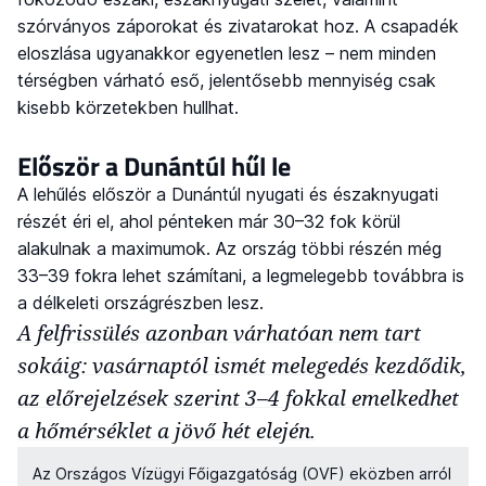
szórványos záporokat és zivatarokat hoz. A csapadék
eloszlása ugyanakkor egyenetlen lesz – nem minden
térségben várható eső, jelentősebb mennyiség csak
kisebb körzetekben hullhat.
Először a Dunántúl hűl le
A lehűlés először a Dunántúl nyugati és északnyugati
részét éri el, ahol pénteken már 30–32 fok körül
alakulnak a maximumok. Az ország többi részén még
33–39 fokra lehet számítani, a legmelegebb továbbra is
a délkeleti országrészben lesz.
A felfrissülés azonban várhatóan nem tart
sokáig: vasárnaptól ismét melegedés kezdődik,
az előrejelzések szerint 3–4 fokkal emelkedhet
a hőmérséklet a jövő hét elején.
Az Országos Vízügyi Főigazgatóság (OVF) eközben arról