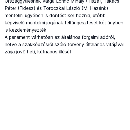
Országgyűlésnek Varga Lőrinc Mihály (Tisza), Takács
Péter (Fidesz) és Toroczkai László (Mi Hazánk)
mentelmi ügyében is döntést kell hoznia, utóbbi
képviselő mentelmi jogának felfüggesztését két ügyben
is kezdeményezték.
A parlament várhatóan az általános forgalmi adóról,
illetve a szakképzésről szóló törvény általános vitájával
zárja jövő heti, kétnapos ülését.