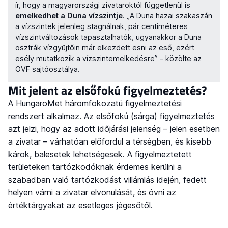
ír, hogy a magyarországi zivataroktól függetlenül is
emelkedhet a Duna vízszintje
. „A Duna hazai szakaszán
a vízszintek jelenleg stagnálnak, pár centiméteres
vízszintváltozások tapasztalhatók, ugyanakkor a Duna
osztrák vízgyűjtőin már elkezdett esni az eső, ezért
esély mutatkozik a vízszintemelkedésre” – közölte az
OVF sajtóosztálya.
Mit jelent az elsőfokú figyelmeztetés?
A HungaroMet háromfokozatú figyelmeztetési
rendszert alkalmaz. Az elsőfokú (sárga) figyelmeztetés
azt jelzi, hogy az adott időjárási jelenség – jelen esetben
a zivatar – várhatóan előfordul a térségben, és kisebb
károk, balesetek lehetségesek. A figyelmeztetett
területeken tartózkodóknak érdemes kerülni a
szabadban való tartózkodást villámlás idején, fedett
helyen várni a zivatar elvonulását, és óvni az
értéktárgyakat az esetleges jégesőtől.