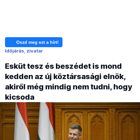
Oszd meg ezt a hírt!
Időjárás
zivatar
Esküt tesz és beszédet is mond
kedden az új köztársasági elnök,
akiről még mindig nem tudni, hogy
kicsoda