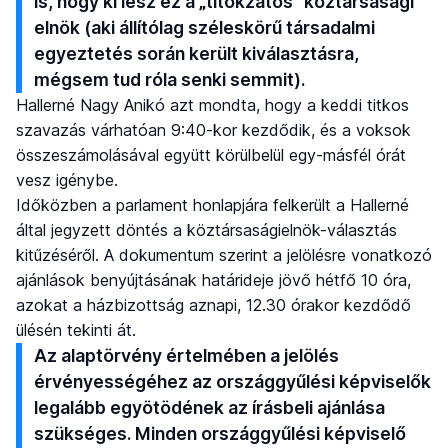
is, hogy ki lesz ez a „titokzatos” köztársasági
elnök (aki állítólag széleskörű társadalmi
egyeztetés során került kiválasztásra,
mégsem tud róla senki semmit).
Hallerné Nagy Anikó azt mondta, hogy a keddi titkos
szavazás várhatóan 9:40-kor kezdődik, és a voksok
összeszámolásával együtt körülbelül egy-másfél órát
vesz igénybe.
Időközben a parlament honlapjára felkerült a Hallerné
által jegyzett döntés a köztársaságielnök-választás
kitűzéséről. A dokumentum szerint a jelölésre vonatkozó
ajánlások benyújtásának határideje jövő hétfő 10 óra,
azokat a házbizottság aznapi, 12.30 órakor kezdődő
ülésén tekinti át.
Az alaptörvény értelmében a jelölés
érvényességéhez az országgyűlési képviselők
legalább egyötödének az írásbeli ajánlása
szükséges. Minden országgyűlési képviselő