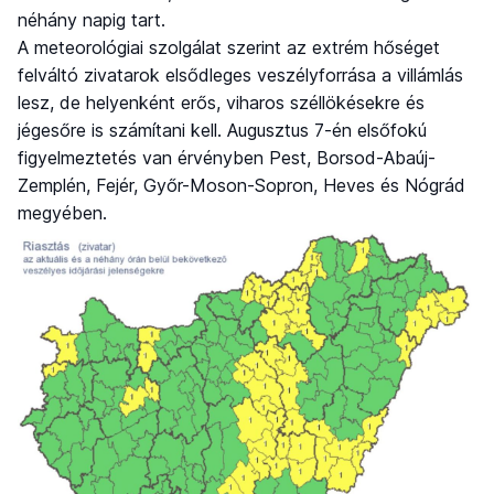
néhány napig tart.
A meteorológiai szolgálat szerint az extrém hőséget
felváltó zivatarok elsődleges veszélyforrása a villámlás
lesz, de helyenként erős, viharos széllökésekre és
jégesőre is számítani kell. Augusztus 7-én elsőfokú
figyelmeztetés van érvényben Pest, Borsod-Abaúj-
Zemplén, Fejér, Győr-Moson-Sopron, Heves és Nógrád
megyében.