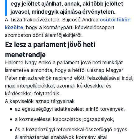
egy jelöltet ajánlhat, annak, aki több jelöltet
javasol, mindegyik ajánlása érvénytelen.
A Tisza frakcióvezetője, Bujdosó Andrea
csütörtökön
közölte
, hogy a kormánypárti képviselőcsoport
szombaton dönt államfőjelöltjéről.
Ez lesz a parlament jövő heti
menetrendje
Hallerné Nagy Anikó a parlament jövő heti munkáját
ismertetve elmondta, hogy a hétfői ülésnap Magyar
Péter miniszterelnök napirend előtti felszólalásával indul,
majd interpellációkkal, azonnali kérdésekkel és
kérdésekkel folytatódik.
A képviselők aznap tárgyalnak
az egészségügyi adatkezelést érintő törvények,
a közneveléssel kapcsolatos jogszabályok,
és a közpénzügyi reformokkal összefüggő egyes
államháztartási szabályok kormány által