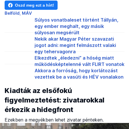
Oszd meg ezt a hírt!
Belföld
MÁV
Súlyos vonatbaleset történt Tállyán,
egy ember meghalt, egy másik
súlyosan megsérült
Nekik akar Magyar Péter szavazati
jogot adni: megint felmászott valaki
egy tehervagonra
Elkezdtek „éledezni” a hőség miatt
működésképtelenné vált FLIRT vonatok
Akkora a forróság, hogy korlátozást
vezettek be a vasúti és HÉV vonalakon
Kiadták az elsőfokú
figyelmeztetést: zivatarokkal
érkezik a hidegfront
Ezekben a megyékben lehet zivatar pénteken.