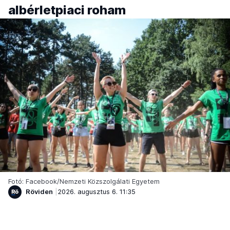
albérletpiaci roham
Fotó: Facebook/Nemzeti Közszolgálati Egyetem
Röviden
2026. augusztus 6. 11:35