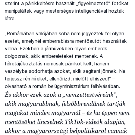
szerint a pánikkeltésre használt „figyelmeztető” fotókat
manipulálták vagy mesterséges intelligenciával hozták
létre.
„Romániában valójában soha nem jegyeztek fel olyan
esetet, amelynél emberrablásra mentőautót használtak
volna. Ezekben a járművekben olyan emberek
dolgoznak, akik emberéleteket mentenek. A
félretájékoztatás nemcsak pánikot kelt, hanem
veszélybe sodorhatja azokat, akik segíteni jönnek. Ne
terjessz rémhíreket, ellenőrizd, mielőtt elhiszed!” –
olvasható a román belügyminisztérium felhívásában.
És akkor ezek azok a „nemzettestvéreink”,
akik magyarabbnak, felsőbbrendűnek tartják
magukat minden magyarnál – és ha éppen nem
mentősöket lincselnek TikTok-videók alapján,
akkor a magyarországi belpolitikáról vannak