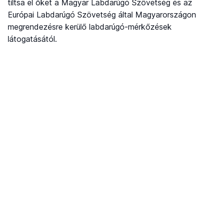
tiltsa el őket a Magyar Labdarúgó Szövetség és az
Európai Labdarúgó Szövetség által Magyarországon
megrendezésre kerülő labdarúgó-mérkőzések
látogatásától.