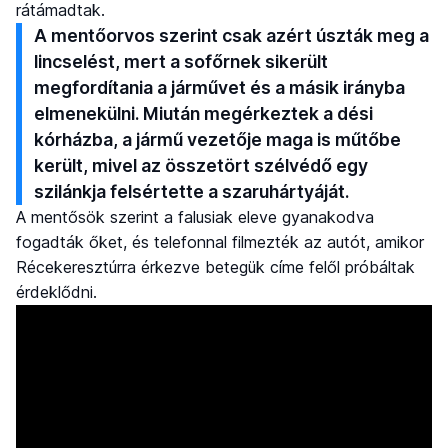
rátámadtak.
A mentőorvos szerint csak azért úszták meg a
lincselést, mert a sofőrnek sikerült
megfordítania a járművet és a másik irányba
elmenekülni. Miután megérkeztek a dési
kórházba, a jármű vezetője maga is műtőbe
került, mivel az összetört szélvédő egy
szilánkja felsértette a szaruhártyáját.
A mentősök szerint a falusiak eleve gyanakodva
fogadták őket, és telefonnal filmezték az autót, amikor
Récekeresztúrra érkezve betegük címe felől próbáltak
érdeklődni.