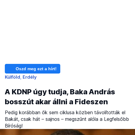
Oszd meg ezt a hírt!
Külföld
Erdély
A KDNP úgy tudja, Baka András
bosszút akar állni a Fideszen
Pedig korábban ők sem ciklusa közben távolították el
Bakát, csak hát – sajnos – megszűnt alóla a Legfelsőbb
Bíróság!