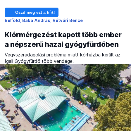
Oszd meg ezt a hírt!
Belföld
Baka András
Rétvári Bence
Klórmérgezést kapott több ember
a népszerű hazai gyógyfürdőben
Vegyszeradagolási probléma miatt kórházba került az
Igali Gyógyfürdő több vendége.