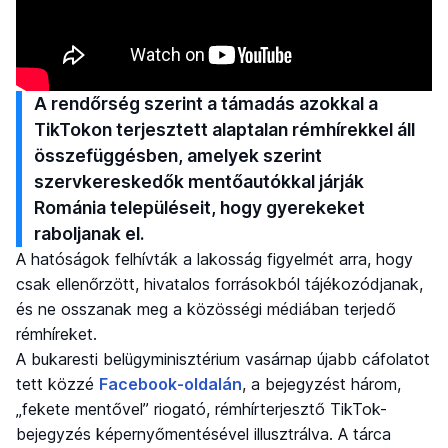
A rendőrség szerint a támadás azokkal a
TikTokon terjesztett alaptalan rémhírekkel áll
összefüggésben, amelyek szerint
szervkereskedők mentőautókkal járják
Románia településeit, hogy gyerekeket
raboljanak el.
A hatóságok felhívták a lakosság figyelmét arra, hogy
csak ellenőrzött, hivatalos forrásokból tájékozódjanak,
és ne osszanak meg a közösségi médiában terjedő
rémhíreket.
A bukaresti belügyminisztérium vasárnap újabb cáfolatot
tett közzé
Facebook-oldalán
, a bejegyzést három,
„fekete mentővel” riogató, rémhírterjesztő TikTok-
bejegyzés képernyőmentésével illusztrálva. A tárca