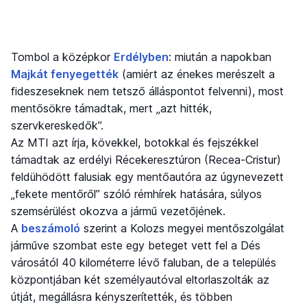
Tombol a középkor
Erdélyben
: miután a napokban
Majkát fenyegették
(amiért az énekes merészelt a
fideszeseknek nem tetsző álláspontot felvenni), most
mentősökre támadtak, mert „azt hitték,
szervkereskedők”.
Az MTI azt írja, kövekkel, botokkal és fejszékkel
támadtak az erdélyi Récekeresztúron (Recea-Cristur)
feldühödött falusiak egy mentőautóra az úgynevezett
„fekete mentőről” szóló rémhírek hatására, súlyos
szemsérülést okozva a jármű vezetőjének.
A
beszámoló
szerint a Kolozs megyei mentőszolgálat
járműve szombat este egy beteget vett fel a Dés
városától 40 kilométerre lévő faluban, de a település
központjában két személyautóval eltorlaszolták az
útját, megállásra kényszerítették, és többen