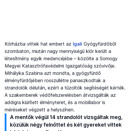
Kórházba vittek hat embert az
Igali
Gyógyfürdőből
szombaton, miután nagy mennyiségű klór került a
létesítmény egyik medencéjébe – közölte a Somogy
Megyei Katasztrófavédelmi Igazgatóság szóvivője.
Mihályka Szabina azt mondta, a gyógyfürdő
élményfürdőjében rosszullétre panaszkodtak a
strandolók délután, ezért a tűzoltók segítéségét kérték.
A szakemberek védőfelszerelésben átvizsgálták az
addigra kiürített élményteret, és a mobillabor is
méréseket végzett a helyszínen.
A mentők végül 14 strandolót vizsgáltak meg,
közülük négy felnőttet és két gyereket vittek