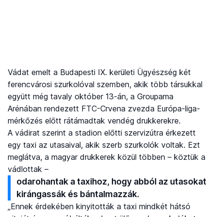
Vádat emelt a Budapesti IX. kerületi Ügyészség két
ferencvárosi szurkolóval szemben, akik több társukkal
együtt még tavaly október 13-án, a Groupama
Arénában rendezett FTC-Crvena zvezda Európa-liga-
mérkőzés előtt rátámadtak vendég drukkerekre.
A vádirat szerint a stadion előtti szervizútra érkezett
egy taxi az utasaival, akik szerb szurkolók voltak. Ezt
meglátva, a magyar drukkerek közül többen – köztük a
vádlottak –
odarohantak a taxihoz, hogy abból az utasokat
kirángassák és bántalmazzák.
„Ennek érdekében kinyitották a taxi mindkét hátsó