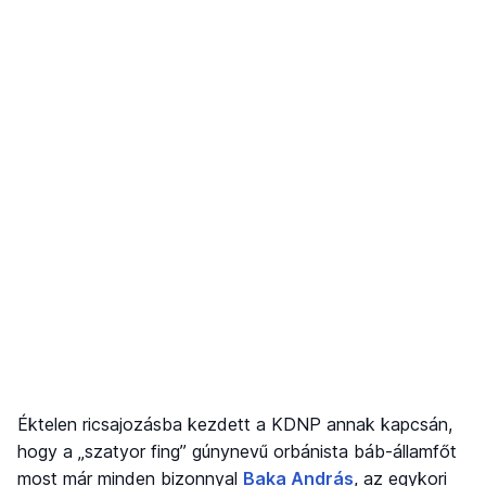
Éktelen ricsajozásba kezdett a KDNP annak kapcsán,
hogy a „szatyor fing” gúnynevű orbánista báb-államfőt
most már minden bizonnyal
Baka András
, az egykori