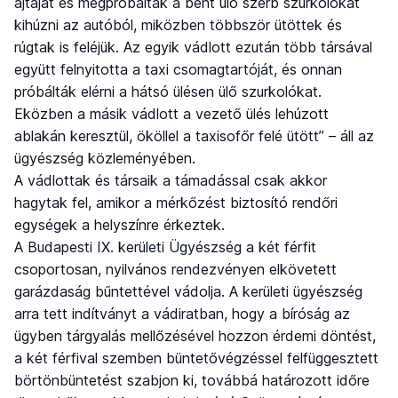
ajtaját és megpróbálták a bent ülő szerb szurkolókat
kihúzni az autóból, miközben többször ütöttek és
rúgtak is feléjük. Az egyik vádlott ezután több társával
együtt felnyitotta a taxi csomagtartóját, és onnan
próbálták elérni a hátsó ülésen ülő szurkolókat.
Eközben a másik vádlott a vezető ülés lehúzott
ablakán keresztül, ököllel a taxisofőr felé ütött” – áll az
ügyészség közleményében.
A vádlottak és társaik a támadással csak akkor
hagytak fel, amikor a mérkőzést biztosító rendőri
egységek a helyszínre érkeztek.
A Budapesti IX. kerületi Ügyészség a két férfit
csoportosan, nyilvános rendezvényen elkövetett
garázdaság bűntettével vádolja. A kerületi ügyészség
arra tett indítványt a vádiratban, hogy a bíróság az
ügyben tárgyalás mellőzésével hozzon érdemi döntést,
a két férfival szemben büntetővégzéssel felfüggesztett
börtönbüntetést szabjon ki, továbbá határozott időre