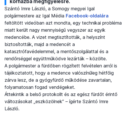
kórházba megfigyelésre.
Szántó Imre László, a Somogy megyei Igal
polgármestere az Igal Média
Facebook-oldalára
feltöltött videóban azt mondta, egy technikai probléma
miatt került nagy mennyiségű vegyszer az egyik
medencébe. A vizet megtisztították, a helyszínt
biztosították, majd a medencét a
katasztrófavédelemmel, a mentőszolgálattal és a
rendőrséggel együttműködve lezárták – közölte.
A polgármester a fürdőben rögzített felvételen arról is
tájékoztatott, hogy a medence valószínűleg hétfőig
zárva lesz, de a gyógyfürdő működése zavartalan,
folyamatosan fogad vendégeket.
Áttekintik a belső protokollt és az egész fürdőt érintő
változásokat „eszközölnek” – ígérte Szántó Imre
László.