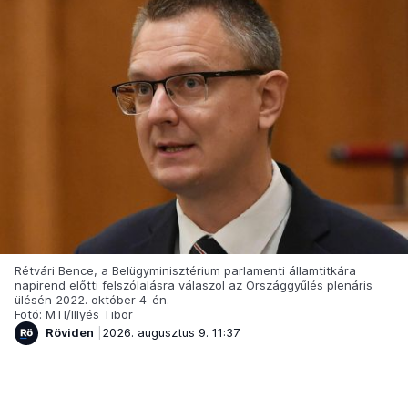
Rétvári Bence, a Belügyminisztérium parlamenti államtitkára
napirend előtti felszólalásra válaszol az Országgyűlés plenáris
ülésén 2022. október 4-én.
Fotó: MTI/Illyés Tibor
Röviden
2026. augusztus 9. 11:37