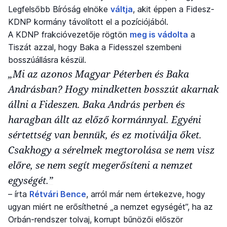
Legfelsőbb Bíróság elnöke
váltja
, akit éppen a Fidesz-
KDNP kormány távolított el a pozíciójából.
A KDNP frakcióvezetője rögtön
meg is vádolta
a
Tiszát azzal, hogy Baka a Fidesszel szembeni
bosszúállásra készül.
„Mi az azonos Magyar Péterben és Baka
Andrásban? Hogy mindketten bosszút akarnak
állni a Fideszen. Baka András perben és
haragban állt az előző kormánnyal. Egyéni
sértettség van bennük, és ez motiválja őket.
Csakhogy a sérelmek megtorolása se nem visz
előre, se nem segít megerősíteni a nemzet
egységét.”
– írta
Rétvári Bence
, arról már nem értekezve, hogy
ugyan miért ne erősíthetné „a nemzet egységét”, ha az
Orbán-rendszer tolvaj, korrupt bűnözői először