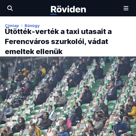
Címlap
Bűnügy
Ütötték-verték a taxi utasait a
Ferencváros szurkolói, vádat
emeltek ellenük