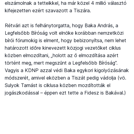
elszámolnak a tetteikkel, ha már közel 4 millió választó
kifejezetten ezért szavazott a Tiszára.
Rétvári azt is felhánytorgatta, hogy Baka András, a
Legfelsőbb Bíróság volt elnöke korábban nemzetközi
bírói fórumokig is elment, hogy bebizonyítsa, nem lehet
határozott időre kinevezett közjogi vezetőket ciklus
közben elmozdítani, „holott az ő elmozdítása azért
történt meg, mert megszűnt a Legfelsőbb Bíróság”.
Vagyis a KDNP azzal védi Baka egykori kigolyózásának
módszerét, amivel eközben a Tiszát pedig vádolja (vö.
Sulyok Tamást is ciklusa közben mozdították el
jogászkodással – éppen ezt tette a Fidesz is Bakával.)