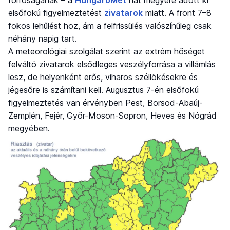
forróságának – a
HungaroMet
hat megyére adott ki
elsőfokú figyelmeztetést
zivatarok
miatt. A front 7–8
fokos lehűlést hoz, ám a felfrissülés valószínűleg csak
néhány napig tart.
A meteorológiai szolgálat szerint az extrém hőséget
felváltó zivatarok elsődleges veszélyforrása a villámlás
lesz, de helyenként erős, viharos széllökésekre és
jégesőre is számítani kell. Augusztus 7-én elsőfokú
figyelmeztetés van érvényben Pest, Borsod-Abaúj-
Zemplén, Fejér, Győr-Moson-Sopron, Heves és Nógrád
megyében.