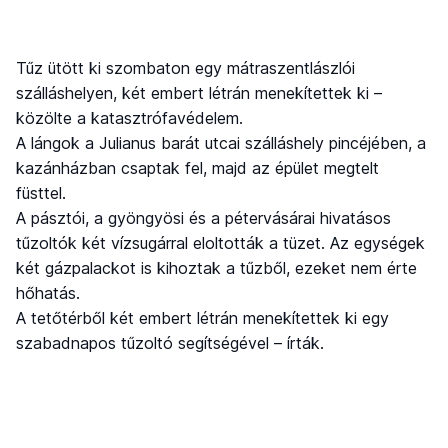
Tűz ütött ki szombaton egy mátraszentlászlói
szálláshelyen, két embert létrán menekítettek ki –
közölte a katasztrófavédelem.
A lángok a Julianus barát utcai szálláshely pincéjében, a
kazánházban csaptak fel, majd az épület megtelt
füsttel.
A pásztói, a gyöngyösi és a pétervásárai hivatásos
tűzoltók két vízsugárral eloltották a tüzet. Az egységek
két gázpalackot is kihoztak a tűzből, ezeket nem érte
hőhatás.
A tetőtérből két embert létrán menekítettek ki egy
szabadnapos tűzoltó segítségével – írták.