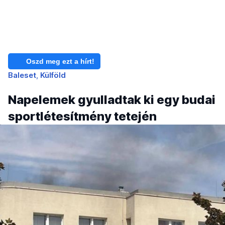
Oszd meg ezt a hírt!
Baleset
Külföld
Napelemek gyulladtak ki egy budai
sportlétesítmény tetején