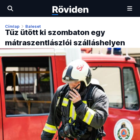
Címlap
Baleset
Tűz ütött ki szombaton egy
mátraszentlászlói szálláshelyen