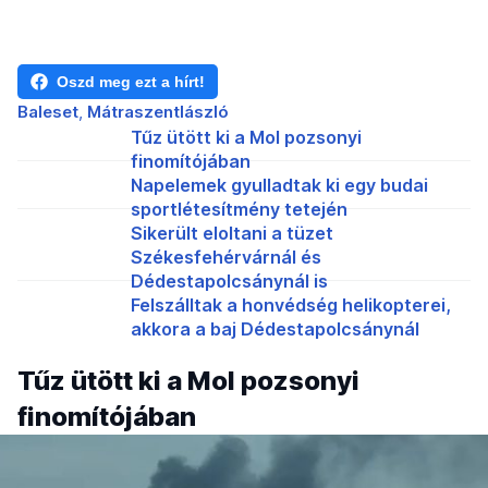
Oszd meg ezt a hírt!
Baleset
Mátraszentlászló
Tűz ütött ki a Mol pozsonyi
finomítójában
Napelemek gyulladtak ki egy budai
sportlétesítmény tetején
Sikerült eloltani a tüzet
Székesfehérvárnál és
Dédestapolcsánynál is
Felszálltak a honvédség helikopterei,
akkora a baj Dédestapolcsánynál
Tűz ütött ki a Mol pozsonyi
finomítójában