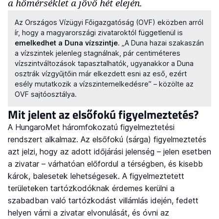
a hőmérséklet a jövő hét elején.
Az Országos Vízügyi Főigazgatóság (OVF) eközben arról
ír, hogy a magyarországi zivataroktól függetlenül is
emelkedhet a Duna vízszintje
. „A Duna hazai szakaszán
a vízszintek jelenleg stagnálnak, pár centiméteres
vízszintváltozások tapasztalhatók, ugyanakkor a Duna
osztrák vízgyűjtőin már elkezdett esni az eső, ezért
esély mutatkozik a vízszintemelkedésre” – közölte az
OVF sajtóosztálya.
Mit jelent az elsőfokú figyelmeztetés?
A HungaroMet háromfokozatú figyelmeztetési
rendszert alkalmaz. Az elsőfokú (sárga) figyelmeztetés
azt jelzi, hogy az adott időjárási jelenség – jelen esetben
a zivatar – várhatóan előfordul a térségben, és kisebb
károk, balesetek lehetségesek. A figyelmeztetett
területeken tartózkodóknak érdemes kerülni a
szabadban való tartózkodást villámlás idején, fedett
helyen várni a zivatar elvonulását, és óvni az