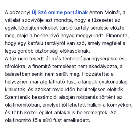
A pozsonyi
Új Szó online portálnak
Anton Molnár, a
vállalat szóvivője azt mondta, hogy a tűzesetet az
egyik kőolajtermékeket tároló tartály sérülése előzte
meg, majd a benne lévő anyag meggyulladt. Elmondta,
hogy egy kétfalú tartályról van szó, amely megfelel a
legszigorúbb biztonsági előírásoknak.
A tűz nem terjedt át más technológiai egységekre és
tárolókra, a finomító termelését nem akadályozta, a
balesetben senki nem sérült meg. Hozzátette: a
helyszínen már alig látható füst, a lángok gyakorlatilag
kialudtak, és azokat rövid időn belül teljesen eloltják.
Szemtanúk beszámolói alapján robbanás történt az
olajfinomítóban, amelyet jól lehetett hallani a környéken,
és több közeli épület ablakai is beleremegtek. Az
olajfinomító fölé sűrű füst emelkedett.