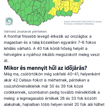
Várható zivatarok pénteken.
A fronttal frissebb levegő érkezik az országba: a
magasban és a talaj közelében egyaránt 7–8 fokos
lehűlés várható. A 40 fok körüli hőség helyét a
hétvégére a nyárhoz inkább megszokott meleg veszi
át.
Mikor és mennyit hűl az időjárás?
Még ma, csütörtökön még sokfelé 40–41, helyenként
akár 42 Celsius-fokot is mérhetnek, pénteken a
csúcshőmérsékletek már 30 és 39 fok közé
csökkennek, szombaton pedig tovább mérséklődik a
meleg: a legmagasabb értékek 28 és 33 fok között
alakulnak, hajnalban több helyen ismét 20 fok alá hűlhet