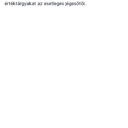
értéktárgyakat az esetleges jégesőtől.