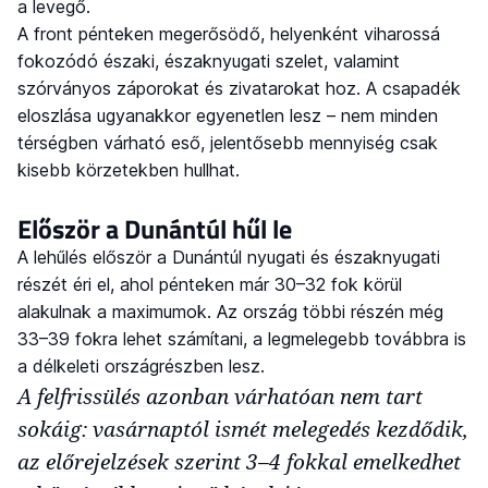
a levegő.
A front pénteken megerősödő, helyenként viharossá
fokozódó északi, északnyugati szelet, valamint
szórványos záporokat és zivatarokat hoz. A csapadék
eloszlása ugyanakkor egyenetlen lesz – nem minden
térségben várható eső, jelentősebb mennyiség csak
kisebb körzetekben hullhat.
Először a Dunántúl hűl le
A lehűlés először a Dunántúl nyugati és északnyugati
részét éri el, ahol pénteken már 30–32 fok körül
alakulnak a maximumok. Az ország többi részén még
33–39 fokra lehet számítani, a legmelegebb továbbra is
a délkeleti országrészben lesz.
A felfrissülés azonban várhatóan nem tart
sokáig: vasárnaptól ismét melegedés kezdődik,
az előrejelzések szerint 3–4 fokkal emelkedhet