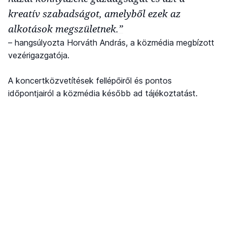
kreatív szabadságot, amelyből ezek az
alkotások megszületnek.”
– hangsúlyozta Horváth András, a közmédia megbízott
vezérigazgatója.
A koncertközvetítések fellépőiről és pontos
időpontjairól a közmédia később ad tájékoztatást.