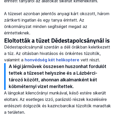
érintett tanyáról az állatokat sikerült kimenekíteni.
A tűzeset azonban jelentős anyagi kárt okozott, három
zártkerti ingatlan és egy tanya érintett. Az
önkormányzat minden segítséget megad az
érintetteknek.
Eloltották a tüzet Dédestapolcsánynál is
Dédestapolcsánynál szerdán a déli órákban keletkezett
a tűz. Az oltásban hivatásos és önkéntes tűzoltók,
valamint a
honvédség két helikoptere
vett részt.
A légi járművek összesen huszonhat fordulót
tettek a tűzeset helyszíne és a Lázbérci-
tározó között, ahonnan alkalmanként két
köbméternyi vizet merítettek.
A lángokat kilencórányi munkával, késő estére sikerült
eloltani. Az esetleges izzó, parázsló részek kezelésére
erdészeti dolgozók és kazincbarcikai tűzoltók maradtak
a területen.