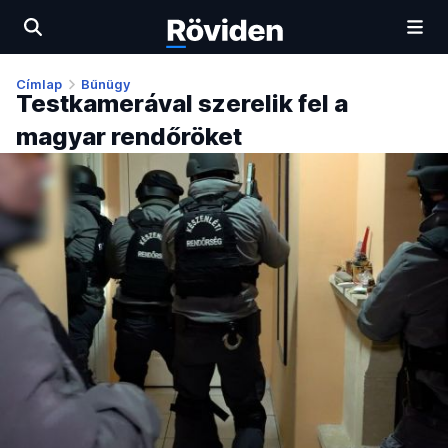
Címlap
Bűnügy
Testkamerával szerelik fel a
magyar rendőröket