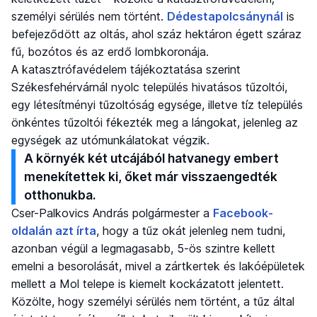
személyi sérülés nem történt.
Dédestapolcsánynál
is
befejeződött az oltás, ahol száz hektáron égett száraz
fű, bozótos és az erdő lombkoronája.
A katasztrófavédelem tájékoztatása szerint
Székesfehérvárnál nyolc település hivatásos tűzoltói,
egy létesítményi tűzoltóság egysége, illetve tíz település
önkéntes tűzoltói fékezték meg a lángokat, jelenleg az
egységek az utómunkálatokat végzik.
A környék két utcájából hatvanegy embert
menekítettek ki, őket már visszaengedték
otthonukba.
Cser-Palkovics András polgármester a
Facebook-
oldalán azt írta
, hogy a tűz okát jelenleg nem tudni,
azonban végül a legmagasabb, 5-ös szintre kellett
emelni a besorolását, mivel a zártkertek és lakóépületek
mellett a Mol telepe is kiemelt kockázatott jelentett.
Közölte, hogy személyi sérülés nem történt, a tűz által