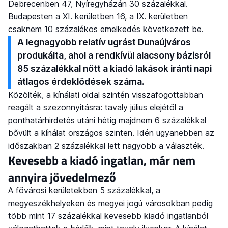
Debrecenben 47, Nyíregyházán 30 százalékkal.
Budapesten a XI. kerületben 16, a IX. kerületben
csaknem 10 százalékos emelkedés következett be.
A legnagyobb relatív ugrást Dunaújváros
produkálta, ahol a rendkívül alacsony bázisról
85 százalékkal nőtt a kiadó lakások iránti napi
átlagos érdeklődések száma.
Közölték, a kínálati oldal szintén visszafogottabban
reagált a szezonnyitásra: tavaly július elejétől a
ponthatárhirdetés utáni hétig majdnem 6 százalékkal
bővült a kínálat országos szinten. Idén ugyanebben az
időszakban 2 százalékkal lett nagyobb a választék.
Kevesebb a kiadó ingatlan, már nem
annyira jövedelmező
A fővárosi kerületekben 5 százalékkal, a
megyeszékhelyeken és megyei jogú városokban pedig
több mint 17 százalékkal kevesebb kiadó ingatlanból