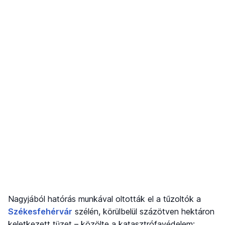
Nagyjából hatórás munkával oltották el a tűzoltók a
Székesfehérvár
szélén, körülbelül százötven hektáron
keletkezett tüzet – közölte a katasztrófavédelem;