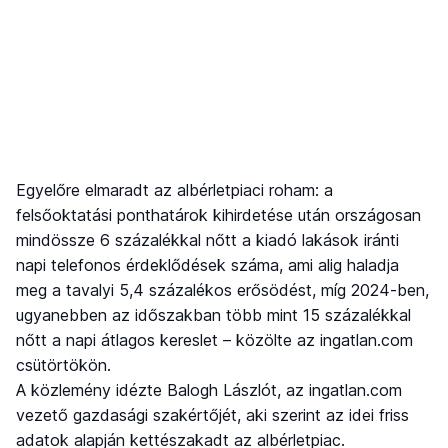
Egyelőre elmaradt az albérletpiaci roham: a
felsőoktatási ponthatárok kihirdetése után országosan
mindössze 6 százalékkal nőtt a kiadó lakások iránti
napi telefonos érdeklődések száma, ami alig haladja
meg a tavalyi 5,4 százalékos erősödést, míg 2024-ben,
ugyanebben az időszakban több mint 15 százalékkal
nőtt a napi átlagos kereslet – közölte az ingatlan.com
csütörtökön.
A közlemény idézte Balogh Lászlót, az ingatlan.com
vezető gazdasági szakértőjét, aki szerint az idei friss
adatok alapján kettészakadt az albérletpiac.