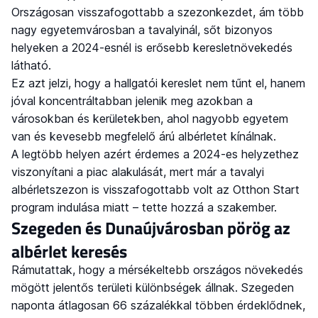
Országosan visszafogottabb a szezonkezdet, ám több
nagy egyetemvárosban a tavalyinál, sőt bizonyos
helyeken a 2024-esnél is erősebb keresletnövekedés
látható.
Ez azt jelzi, hogy a hallgatói kereslet nem tűnt el, hanem
jóval koncentráltabban jelenik meg azokban a
városokban és kerületekben, ahol nagyobb egyetem
van és kevesebb megfelelő árú albérletet kínálnak.
A legtöbb helyen azért érdemes a 2024-es helyzethez
viszonyítani a piac alakulását, mert már a tavalyi
albérletszezon is visszafogottabb volt az Otthon Start
program indulása miatt – tette hozzá a szakember.
Szegeden és Dunaújvárosban pörög az
albérlet keresés
Rámutattak, hogy a mérsékeltebb országos növekedés
mögött jelentős területi különbségek állnak. Szegeden
naponta átlagosan 66 százalékkal többen érdeklődnek,