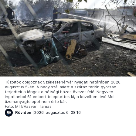
Tűzoltók dolgoznak Székesfehérvár nyugati határában 2026.
augusztus 5-én. A nagy szél miatt a száraz tarlón gyorsan
terjedtek a lángok a hétvégi házas övezet felé. Negyven
ingatlanból 61 embert telepítettek ki, a közelben lévő Mol
üzemanyagtelepet nem érte kár.
Fotó: MTI/Vasvári Tamás
Röviden
2026. augusztus 6. 08:16