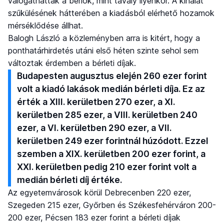
válogathattak a bérlők, mint tavaly ilyenkor. A kínálat
szűkülésének hátterében a kiadásból elérhető hozamok
mérséklődése állhat.
Balogh László a közleményben arra is kitért, hogy a
ponthatárhirdetés utáni első héten szinte sehol sem
változtak érdemben a bérleti díjak.
Budapesten augusztus elején 260 ezer forint
volt a kiadó lakások medián bérleti díja. Ez az
érték a XIII. kerületben 270 ezer, a XI.
kerületben 285 ezer, a VIII. kerületben 240
ezer, a VI. kerületben 290 ezer, a VII.
kerületben 249 ezer forintnál húzódott. Ezzel
szemben a XIX. kerületben 200 ezer forint, a
XXI. kerületben pedig 210 ezer forint volt a
medián bérleti díj értéke.
Az egyetemvárosok körül Debrecenben 220 ezer,
Szegeden 215 ezer, Győrben és Székesfehérváron 200-
200 ezer, Pécsen 183 ezer forint a bérleti díjak