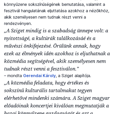
könnyűzene sokszínűségének bemutatása, valamint a
fesztivál hangulatának eljuttatása azokhoz a nézőkhöz,
akik személyesen nem tudnak részt venni a
rendezvényen.
„A Sziget mindig is a szabadság ünnepe volt: a
nyitottságé, a kultúrák találkozásáé és a
művészi önkifejezésé. Örülünk annak, hogy
ezek az élmények idén azokhoz is eljuthatnak a
közmédia segítségével, akik személyesen nem
tudnak részt venni a fesztiválon.”
– mondta
Gerendai Károly
, a Sziget alapítója.
„A közmédia feladata, hogy értékes és
sokszínű kulturális tartalmakat tegyen
elérhetővé mindenki számára. A Sziget magyar
előadóinak koncertjei kiválóan megmutatják a
hazai könnyűzene gazdagságát és azt a