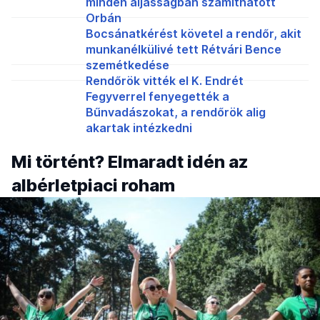
minden aljasságban számíthatott
Orbán
Bocsánatkérést követel a rendőr, akit
munkanélkülivé tett Rétvári Bence
szemétkedése
Rendőrök vitték el K. Endrét
Fegyverrel fenyegették a
Bűnvadászokat, a rendőrök alig
akartak intézkedni
Mi történt? Elmaradt idén az
albérletpiaci roham