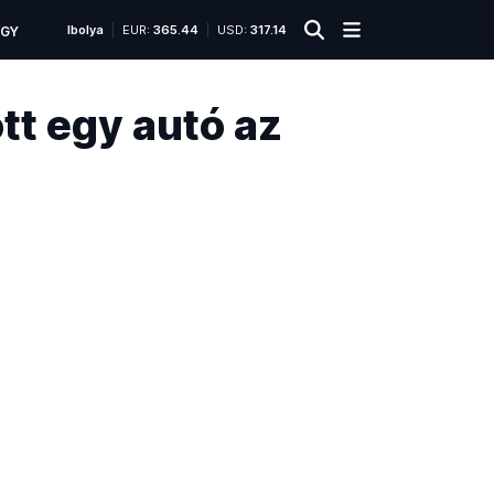
Ibolya
EUR:
365.44
USD:
317.14
ÜGY
tt egy autó az
Ütközésben
összetört
autóbusz
az
M4-
es
autóúton
az
53-
as
kilométernél
2023.
október
4-
én
este.
A
gyermekeket
szállító
autóbusznak
egy