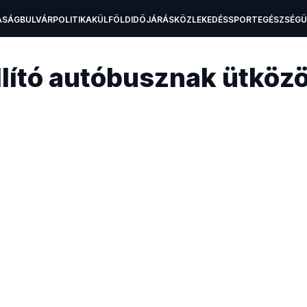
ASÁG
BULVÁR
POLITIKA
KÜLFÖLD
IDŐJÁRÁS
KÖZLEKEDÉS
SPORT
EGÉSZSÉG
H
ító autóbusznak ütközö