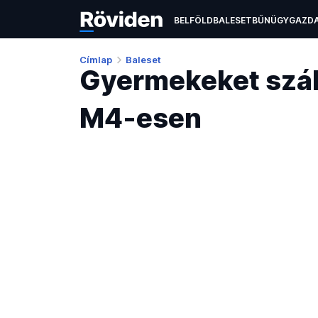
BELFÖLD
BALESET
BŰNÜGY
GAZD
ÉLETMÓD
KULTÚRA
OKTATÁS
TEC
Címlap
Baleset
Gyermekeket száll
M4-esen