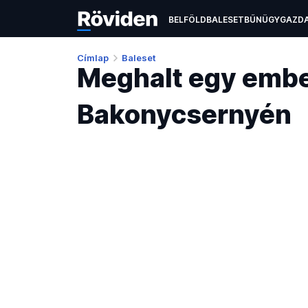
BELFÖLD
BALESET
BŰNÜGY
GAZD
ÉLETMÓD
KULTÚRA
OKTATÁS
TEC
Címlap
Baleset
Meghalt egy embe
Bakonycsernyén