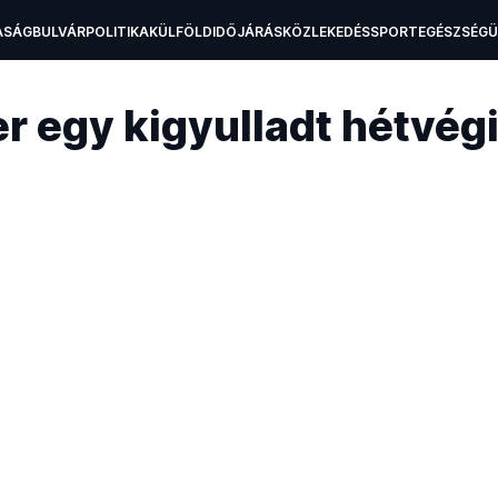
ASÁG
BULVÁR
POLITIKA
KÜLFÖLD
IDŐJÁRÁS
KÖZLEKEDÉS
SPORT
EGÉSZSÉG
H
r egy kigyulladt hétvég