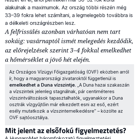
alakulnak a maximumok. Az ország többi részén még
33–39 fokra lehet számítani, a legmelegebb továbbra is
a délkeleti országrészben lesz.
A felfrissülés azonban várhatóan nem tart
sokáig: vasárnaptól ismét melegedés kezdődik,
az előrejelzések szerint 3–4 fokkal emelkedhet
a hőmérséklet a jövő hét elején.
Az Országos Vízügyi Főigazgatóság (OVF) eközben arról
ír, hogy a magyarországi zivataroktól függetlenül is
emelkedhet a Duna vízszintje
. „A Duna hazai szakaszán
a vízszintek jelenleg stagnálnak, pár centiméteres
vízszintváltozások tapasztalhatók, ugyanakkor a Duna
osztrák vízgyűjtőin már elkezdett esni az eső, ezért
esély mutatkozik a vízszintemelkedésre” – közölte az
OVF sajtóosztálya.
Mit jelent az elsőfokú figyelmeztetés?
A HungaroMet háromfokozatú figyelmeztetési