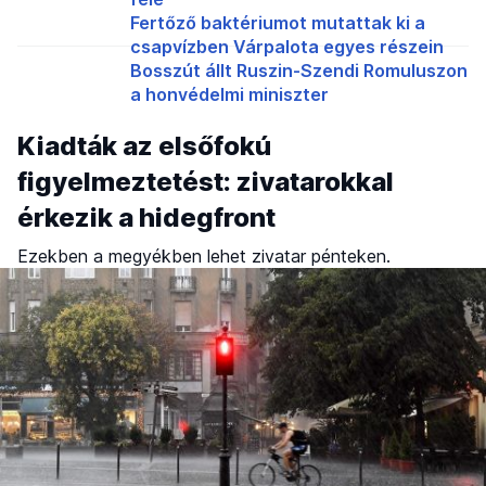
Fertőző baktériumot mutattak ki a
csapvízben Várpalota egyes részein
Bosszút állt Ruszin-Szendi Romuluszon
a honvédelmi miniszter
Kiadták az elsőfokú
figyelmeztetést: zivatarokkal
érkezik a hidegfront
Ezekben a megyékben lehet zivatar pénteken.