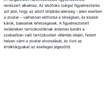
rendszert alkalmaz. Az elsőfokú (sárga) figyelmeztetés
azt jelzi, hogy az adott időjárási jelenség – jelen esetben
a zivatar – várhatóan előfordul a térségben, és kisebb
károk, balesetek lehetségesek. A figyelmeztetett
területeken tartózkodóknak érdemes kerülni a
szabadban való tartózkodást villámlás idején, fedett
helyen várni a zivatar elvonulását, és óvni az
értéktárgyakat az esetleges jégesőtől.