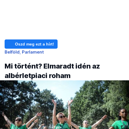
Oszd meg ezt a hírt!
Belföld
Parlament
Mi történt? Elmaradt idén az
albérletpiaci roham