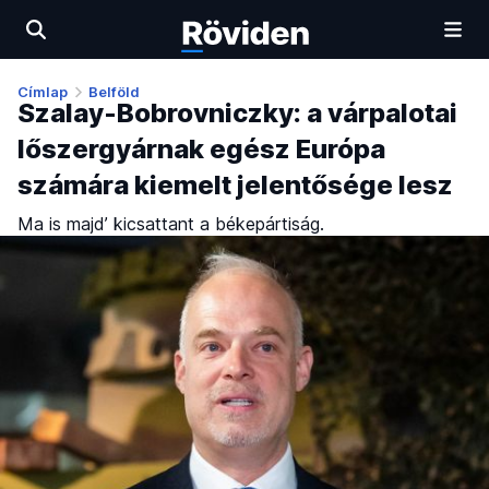
Címlap
Belföld
Szalay-Bobrovniczky: a várpalotai
lőszergyárnak egész Európa
számára kiemelt jelentősége lesz
Ma is majd’ kicsattant a békepártiság.