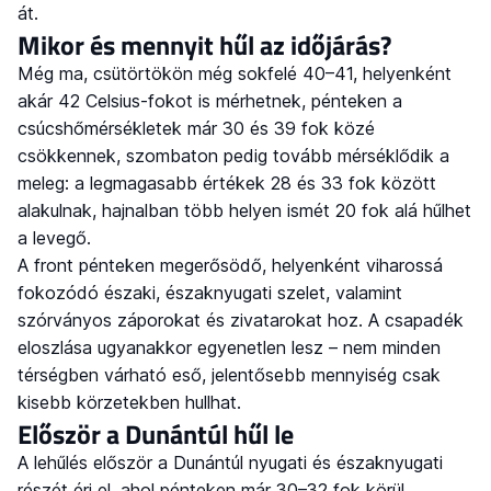
át.
Mikor és mennyit hűl az időjárás?
Még ma, csütörtökön még sokfelé 40–41, helyenként
akár 42 Celsius-fokot is mérhetnek, pénteken a
csúcshőmérsékletek már 30 és 39 fok közé
csökkennek, szombaton pedig tovább mérséklődik a
meleg: a legmagasabb értékek 28 és 33 fok között
alakulnak, hajnalban több helyen ismét 20 fok alá hűlhet
a levegő.
A front pénteken megerősödő, helyenként viharossá
fokozódó északi, északnyugati szelet, valamint
szórványos záporokat és zivatarokat hoz. A csapadék
eloszlása ugyanakkor egyenetlen lesz – nem minden
térségben várható eső, jelentősebb mennyiség csak
kisebb körzetekben hullhat.
Először a Dunántúl hűl le
A lehűlés először a Dunántúl nyugati és északnyugati
részét éri el, ahol pénteken már 30–32 fok körül