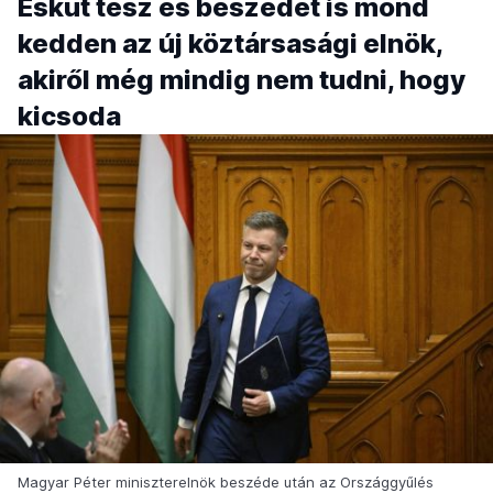
Esküt tesz és beszédet is mond
kedden az új köztársasági elnök,
akiről még mindig nem tudni, hogy
kicsoda
Magyar Péter miniszterelnök beszéde után az Országgyűlés