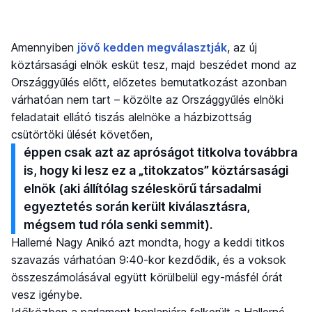
Amennyiben
jövő kedden megválasztják
, az új
köztársasági elnök esküt tesz, majd beszédet mond az
Országgyűlés előtt, előzetes bemutatkozást azonban
várhatóan nem tart – közölte az Országgyűlés elnöki
feladatait ellátó tiszás alelnöke a házbizottság
csütörtöki ülését követően,
éppen csak azt az apróságot titkolva továbbra
is, hogy ki lesz ez a „titokzatos” köztársasági
elnök (aki állítólag széleskörű társadalmi
egyeztetés során került kiválasztásra,
mégsem tud róla senki semmit).
Hallerné Nagy Anikó azt mondta, hogy a keddi titkos
szavazás várhatóan 9:40-kor kezdődik, és a voksok
összeszámolásával együtt körülbelül egy-másfél órát
vesz igénybe.