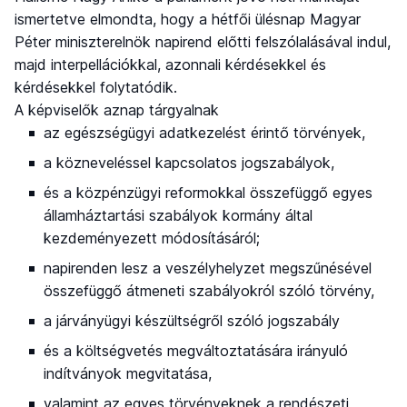
ismertetve elmondta, hogy a hétfői ülésnap Magyar
Péter miniszterelnök napirend előtti felszólalásával indul,
majd interpellációkkal, azonnali kérdésekkel és
kérdésekkel folytatódik.
A képviselők aznap tárgyalnak
az egészségügyi adatkezelést érintő törvények,
a közneveléssel kapcsolatos jogszabályok,
és a közpénzügyi reformokkal összefüggő egyes
államháztartási szabályok kormány által
kezdeményezett módosításáról;
napirenden lesz a veszélyhelyzet megszűnésével
összefüggő átmeneti szabályokról szóló törvény,
a járványügyi készültségről szóló jogszabály
és a költségvetés megváltoztatására irányuló
indítványok megvitatása,
valamint az egyes törvényeknek a rendészeti