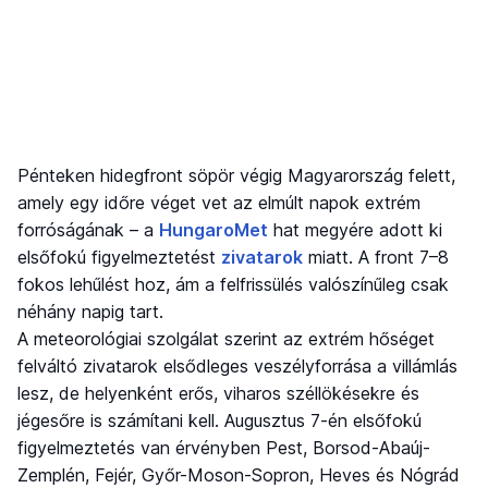
Pénteken hidegfront söpör végig Magyarország felett,
amely egy időre véget vet az elmúlt napok extrém
forróságának – a
HungaroMet
hat megyére adott ki
elsőfokú figyelmeztetést
zivatarok
miatt. A front 7–8
fokos lehűlést hoz, ám a felfrissülés valószínűleg csak
néhány napig tart.
A meteorológiai szolgálat szerint az extrém hőséget
felváltó zivatarok elsődleges veszélyforrása a villámlás
lesz, de helyenként erős, viharos széllökésekre és
jégesőre is számítani kell. Augusztus 7-én elsőfokú
figyelmeztetés van érvényben Pest, Borsod-Abaúj-
Zemplén, Fejér, Győr-Moson-Sopron, Heves és Nógrád