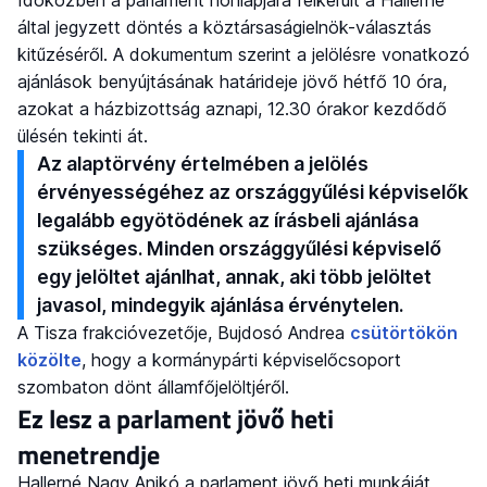
Időközben a parlament honlapjára felkerült a Hallerné
által jegyzett döntés a köztársaságielnök-választás
kitűzéséről. A dokumentum szerint a jelölésre vonatkozó
ajánlások benyújtásának határideje jövő hétfő 10 óra,
azokat a házbizottság aznapi, 12.30 órakor kezdődő
ülésén tekinti át.
Az alaptörvény értelmében a jelölés
érvényességéhez az országgyűlési képviselők
legalább egyötödének az írásbeli ajánlása
szükséges. Minden országgyűlési képviselő
egy jelöltet ajánlhat, annak, aki több jelöltet
javasol, mindegyik ajánlása érvénytelen.
A Tisza frakcióvezetője, Bujdosó Andrea
csütörtökön
közölte
, hogy a kormánypárti képviselőcsoport
szombaton dönt államfőjelöltjéről.
Ez lesz a parlament jövő heti
menetrendje
Hallerné Nagy Anikó a parlament jövő heti munkáját