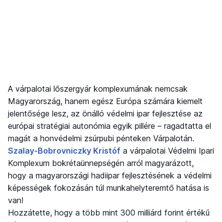
A várpalotai lőszergyár komplexumának nemcsak
Magyarország, hanem egész Európa számára kiemelt
jelentősége lesz, az önálló védelmi ipar fejlesztése az
európai stratégiai autonómia egyik pillére – ragadtatta el
magát a honvédelmi zsúrpubi pénteken Várpalotán.
Szalay-Bobrovniczky Kristóf
a várpalotai Védelmi Ipari
Komplexum bokrétaünnepségén arról magyarázott,
hogy a magyarországi hadiipar fejlesztésének a védelmi
képességek fokozásán túl munkahelyteremtő hatása is
van!
Hozzátette, hogy a több mint 300 milliárd forint értékű