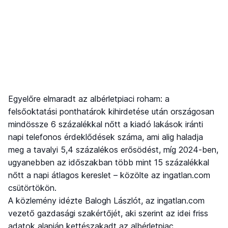
Egyelőre elmaradt az albérletpiaci roham: a
felsőoktatási ponthatárok kihirdetése után országosan
mindössze 6 százalékkal nőtt a kiadó lakások iránti
napi telefonos érdeklődések száma, ami alig haladja
meg a tavalyi 5,4 százalékos erősödést, míg 2024-ben,
ugyanebben az időszakban több mint 15 százalékkal
nőtt a napi átlagos kereslet – közölte az ingatlan.com
csütörtökön.
A közlemény idézte Balogh Lászlót, az ingatlan.com
vezető gazdasági szakértőjét, aki szerint az idei friss
adatok alapján kettészakadt az albérletpiac.