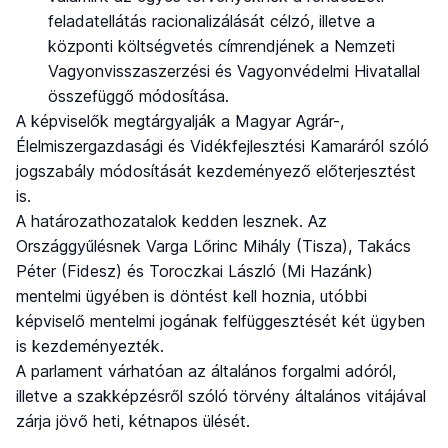
feladatellátás racionalizálását célzó, illetve a
központi költségvetés címrendjének a Nemzeti
Vagyonvisszaszerzési és Vagyonvédelmi Hivatallal
összefüggő módosítása.
A képviselők megtárgyalják a Magyar Agrár-,
Élelmiszergazdasági és Vidékfejlesztési Kamaráról szóló
jogszabály módosítását kezdeményező előterjesztést
is.
A határozathozatalok kedden lesznek. Az
Országgyűlésnek Varga Lőrinc Mihály (Tisza), Takács
Péter (Fidesz) és Toroczkai László (Mi Hazánk)
mentelmi ügyében is döntést kell hoznia, utóbbi
képviselő mentelmi jogának felfüggesztését két ügyben
is kezdeményezték.
A parlament várhatóan az általános forgalmi adóról,
illetve a szakképzésről szóló törvény általános vitájával
zárja jövő heti, kétnapos ülését.