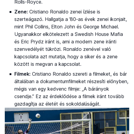
Rolls-Royce.
Zene:
Cristiano Ronaldo zenei ízlése is
szerteágazó. Hallgatja a ’80-as évek zenei ikonjait,
mint Phil Collins, Elton John és George Michael.
Ugyanakkor elkötelezett a Swedish House Mafia
és Eric Prydz iránt is, ami a modern zene iránti
szenvedélyét tükrözi. Ronaldo zenével való
kapcsolata azt mutatja, hogy a siker és a zene
között is megvan a kapcsolat.
Filmek:
Cristiano Ronaldo szereti a filmeket, és bár
általában a dokumentumfilmeket részesíti előnyben,
mégis van egy kedvenc filmje: „A bárányok
csendje.” Ez az érdeklődése a filmek iránt tovább
gazdagítja az életét és sokoldalúságát.