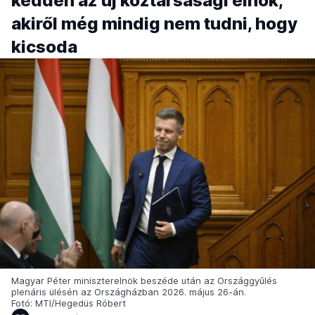
kedden az új köztársasági elnök,
akiről még mindig nem tudni, hogy
kicsoda
Magyar Péter miniszterelnök beszéde után az Országgyűlés
plenáris ülésén az Országházban 2026. május 26-án.
Fotó: MTI/Hegedüs Róbert