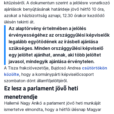
kitűzéséről. A dokumentum szerint a jelölésre vonatkozó
ajánlások benyújtásának határideje jövő hétfő 10 óra,
azokat a házbizottság aznapi, 12.30 órakor kezdődő
ülésén tekinti át.
Az alaptörvény értelmében a jelölés
érvényességéhez az országgyűlési képviselők
legalább egyötödének az írásbeli ajánlása
szükséges. Minden országgyűlési képviselő
egy jelöltet ajánlhat, annak, aki több jelöltet
javasol, mindegyik ajánlása érvénytelen.
A Tisza frakcióvezetője, Bujdosó Andrea
csütörtökön
közölte
, hogy a kormánypárti képviselőcsoport
szombaton dönt államfőjelöltjéről.
Ez lesz a parlament jövő heti
menetrendje
Hallerné Nagy Anikó a parlament jövő heti munkáját
ismertetve elmondta, hogy a hétfői ülésnap Magyar