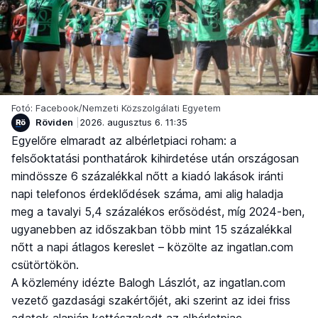
Fotó: Facebook/Nemzeti Közszolgálati Egyetem
Röviden
2026. augusztus 6. 11:35
Egyelőre elmaradt az albérletpiaci roham: a
felsőoktatási ponthatárok kihirdetése után országosan
mindössze 6 százalékkal nőtt a kiadó lakások iránti
napi telefonos érdeklődések száma, ami alig haladja
meg a tavalyi 5,4 százalékos erősödést, míg 2024-ben,
ugyanebben az időszakban több mint 15 százalékkal
nőtt a napi átlagos kereslet – közölte az ingatlan.com
csütörtökön.
A közlemény idézte Balogh Lászlót, az ingatlan.com
vezető gazdasági szakértőjét, aki szerint az idei friss
adatok alapján kettészakadt az albérletpiac.