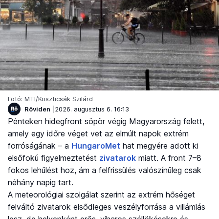
Fotó: MTI/Koszticsák Szilárd
Röviden
2026. augusztus 6. 16:13
Pénteken hidegfront söpör végig Magyarország felett,
amely egy időre véget vet az elmúlt napok extrém
forróságának – a
HungaroMet
hat megyére adott ki
elsőfokú figyelmeztetést
zivatarok
miatt. A front 7–8
fokos lehűlést hoz, ám a felfrissülés valószínűleg csak
néhány napig tart.
A meteorológiai szolgálat szerint az extrém hőséget
felváltó zivatarok elsődleges veszélyforrása a villámlás