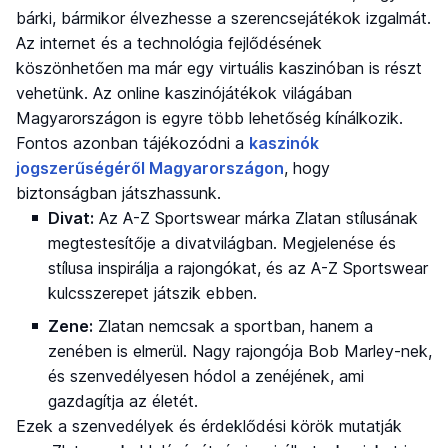
bárki, bármikor élvezhesse a szerencsejátékok izgalmát.
Az internet és a technológia fejlődésének
köszönhetően ma már egy virtuális kaszinóban is részt
vehetünk. Az online kaszinójátékok világában
Magyarországon is egyre több lehetőség kínálkozik.
Fontos azonban tájékozódni a
kaszinók
jogszerűségéről Magyarországon
, hogy
biztonságban játszhassunk.
Divat:
Az A-Z Sportswear márka Zlatan stílusának
megtestesítője a divatvilágban. Megjelenése és
stílusa inspirálja a rajongókat, és az A-Z Sportswear
kulcsszerepet játszik ebben.
Zene:
Zlatan nemcsak a sportban, hanem a
zenében is elmerül. Nagy rajongója Bob Marley-nek,
és szenvedélyesen hódol a zenéjének, ami
gazdagítja az életét.
Ezek a szenvedélyek és érdeklődési körök mutatják