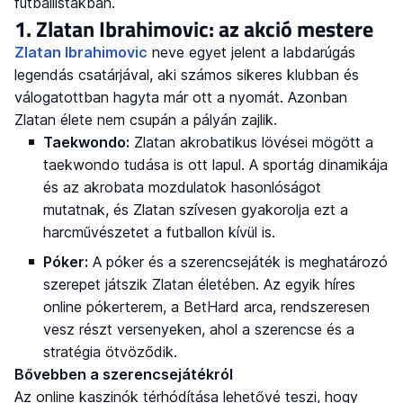
futballistákban.
1. Zlatan Ibrahimovic: az akció mestere
Zlatan Ibrahimovic
neve egyet jelent a labdarúgás
legendás csatárjával, aki számos sikeres klubban és
válogatottban hagyta már ott a nyomát. Azonban
Zlatan élete nem csupán a pályán zajlik.
Taekwondo:
Zlatan akrobatikus lövései mögött a
taekwondo tudása is ott lapul. A sportág dinamikája
és az akrobata mozdulatok hasonlóságot
mutatnak, és Zlatan szívesen gyakorolja ezt a
harcművészetet a futballon kívül is.
Póker:
A póker és a szerencsejáték is meghatározó
szerepet játszik Zlatan életében. Az egyik híres
online pókerterem, a BetHard arca, rendszeresen
vesz részt versenyeken, ahol a szerencse és a
stratégia ötvöződik.
Bővebben a szerencsejátékról
Az online kaszinók térhódítása lehetővé teszi, hogy