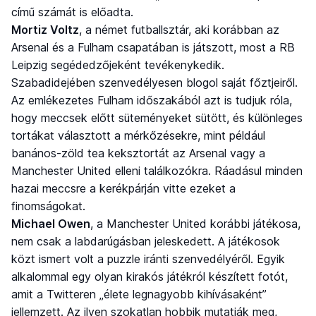
című számát is előadta.
Mortiz Voltz
, a német futballsztár, aki korábban az
Arsenal és a Fulham csapatában is játszott, most a RB
Leipzig segédedzőjeként tevékenykedik.
Szabadidejében szenvedélyesen blogol saját főztjeiről.
Az emlékezetes Fulham időszakából azt is tudjuk róla,
hogy meccsek előtt süteményeket sütött, és különleges
tortákat választott a mérkőzésekre, mint például
banános-zöld tea keksztortát az Arsenal vagy a
Manchester United elleni találkozókra. Ráadásul minden
hazai meccsre a kerékpárján vitte ezeket a
finomságokat.
Michael Owen
, a Manchester United korábbi játékosa,
nem csak a labdarúgásban jeleskedett. A játékosok
közt ismert volt a puzzle iránti szenvedélyéről. Egyik
alkalommal egy olyan kirakós játékról készített fotót,
amit a Twitteren „élete legnagyobb kihívásaként”
jellemzett. Az ilyen szokatlan hobbik mutatják meg,