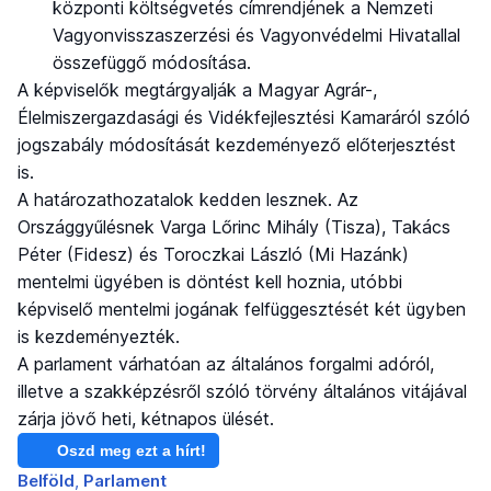
központi költségvetés címrendjének a Nemzeti
Vagyonvisszaszerzési és Vagyonvédelmi Hivatallal
összefüggő módosítása.
A képviselők megtárgyalják a Magyar Agrár-,
Élelmiszergazdasági és Vidékfejlesztési Kamaráról szóló
jogszabály módosítását kezdeményező előterjesztést
is.
A határozathozatalok kedden lesznek. Az
Országgyűlésnek Varga Lőrinc Mihály (Tisza), Takács
Péter (Fidesz) és Toroczkai László (Mi Hazánk)
mentelmi ügyében is döntést kell hoznia, utóbbi
képviselő mentelmi jogának felfüggesztését két ügyben
is kezdeményezték.
A parlament várhatóan az általános forgalmi adóról,
illetve a szakképzésről szóló törvény általános vitájával
zárja jövő heti, kétnapos ülését.
Oszd meg ezt a hírt!
Belföld
Parlament