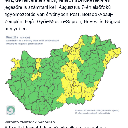
lesz, de helyenként erős, viharos széllökésekre és
jégesőre is számítani kell. Augusztus 7-én elsőfokú
figyelmeztetés van érvényben Pest, Borsod-Abaúj-
Zemplén, Fejér, Győr-Moson-Sopron, Heves és Nógrád
megyében.
Várható zivatarok pénteken.
A fronttal frissebb levegő érkezik az országba: a