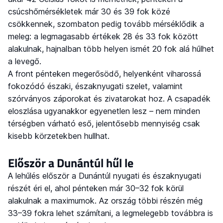
csúcshőmérsékletek már 30 és 39 fok közé
csökkennek, szombaton pedig tovább mérséklődik a
meleg: a legmagasabb értékek 28 és 33 fok között
alakulnak, hajnalban több helyen ismét 20 fok alá hűlhet
a levegő.
A front pénteken megerősödő, helyenként viharossá
fokozódó északi, északnyugati szelet, valamint
szórványos záporokat és zivatarokat hoz. A csapadék
eloszlása ugyanakkor egyenetlen lesz – nem minden
térségben várható eső, jelentősebb mennyiség csak
kisebb körzetekben hullhat.
Először a Dunántúl hűl le
A lehűlés először a Dunántúl nyugati és északnyugati
részét éri el, ahol pénteken már 30–32 fok körül
alakulnak a maximumok. Az ország többi részén még
33–39 fokra lehet számítani, a legmelegebb továbbra is