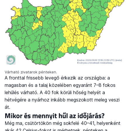
Várható zivatarok pénteken.
A fronttal frissebb levegő érkezik az országba: a
magasban és a talaj közelében egyaránt 7–8 fokos
lehűlés várható. A 40 fok körüli hőség helyét a
hétvégére a nyárhoz inkább megszokott meleg veszi
át.
Mikor és mennyit hűl az időjárás?
Még ma, csütörtökön még sokfelé 40–41, helyenként
akár 42 Celsius-fokot is mérhetnek, pénteken a