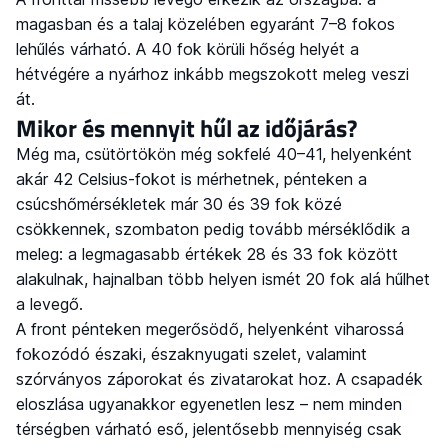
magasban és a talaj közelében egyaránt 7–8 fokos
lehűlés várható. A 40 fok körüli hőség helyét a
hétvégére a nyárhoz inkább megszokott meleg veszi
át.
Mikor és mennyit hűl az időjárás?
Még ma, csütörtökön még sokfelé 40–41, helyenként
akár 42 Celsius-fokot is mérhetnek, pénteken a
csúcshőmérsékletek már 30 és 39 fok közé
csökkennek, szombaton pedig tovább mérséklődik a
meleg: a legmagasabb értékek 28 és 33 fok között
alakulnak, hajnalban több helyen ismét 20 fok alá hűlhet
a levegő.
A front pénteken megerősödő, helyenként viharossá
fokozódó északi, északnyugati szelet, valamint
szórványos záporokat és zivatarokat hoz. A csapadék
eloszlása ugyanakkor egyenetlen lesz – nem minden
térségben várható eső, jelentősebb mennyiség csak