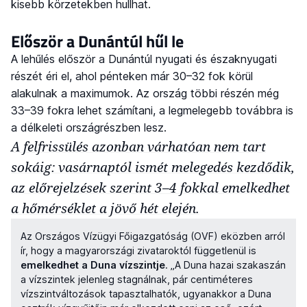
kisebb körzetekben hullhat.
Először a Dunántúl hűl le
A lehűlés először a Dunántúl nyugati és északnyugati
részét éri el, ahol pénteken már 30–32 fok körül
alakulnak a maximumok. Az ország többi részén még
33–39 fokra lehet számítani, a legmelegebb továbbra is
a délkeleti országrészben lesz.
A felfrissülés azonban várhatóan nem tart
sokáig: vasárnaptól ismét melegedés kezdődik,
az előrejelzések szerint 3–4 fokkal emelkedhet
a hőmérséklet a jövő hét elején.
Az Országos Vízügyi Főigazgatóság (OVF) eközben arról
ír, hogy a magyarországi zivataroktól függetlenül is
emelkedhet a Duna vízszintje
. „A Duna hazai szakaszán
a vízszintek jelenleg stagnálnak, pár centiméteres
vízszintváltozások tapasztalhatók, ugyanakkor a Duna