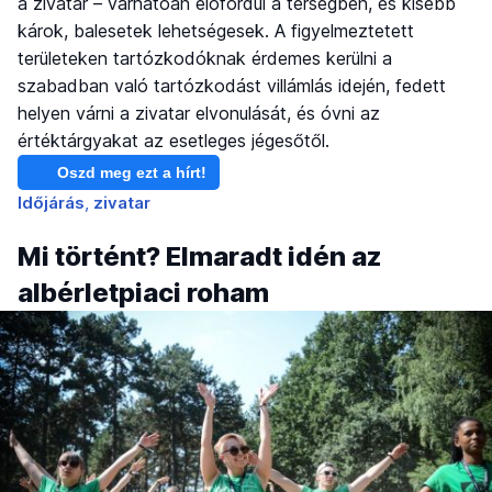
a zivatar – várhatóan előfordul a térségben, és kisebb
károk, balesetek lehetségesek. A figyelmeztetett
területeken tartózkodóknak érdemes kerülni a
szabadban való tartózkodást villámlás idején, fedett
helyen várni a zivatar elvonulását, és óvni az
értéktárgyakat az esetleges jégesőtől.
Oszd meg ezt a hírt!
Időjárás
zivatar
Mi történt? Elmaradt idén az
albérletpiaci roham