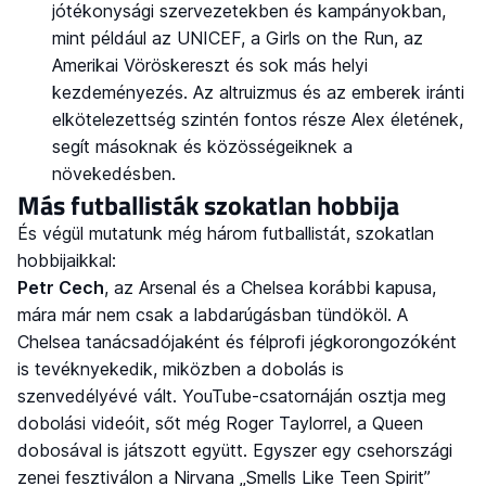
jótékonysági szervezetekben és kampányokban,
mint például az UNICEF, a Girls on the Run, az
Amerikai Vöröskereszt és sok más helyi
kezdeményezés. Az altruizmus és az emberek iránti
elkötelezettség szintén fontos része Alex életének,
segít másoknak és közösségeiknek a
növekedésben.
Más futballisták szokatlan hobbija
És végül mutatunk még három futballistát, szokatlan
hobbijaikkal:
Petr Cech
, az Arsenal és a Chelsea korábbi kapusa,
mára már nem csak a labdarúgásban tündököl. A
Chelsea tanácsadójaként és félprofi jégkorongozóként
is tevéknyekedik, miközben a dobolás is
szenvedélyévé vált. YouTube-csatornáján osztja meg
dobolási videóit, sőt még Roger Taylorrel, a Queen
dobosával is játszott együtt. Egyszer egy csehországi
zenei fesztiválon a Nirvana „Smells Like Teen Spirit”