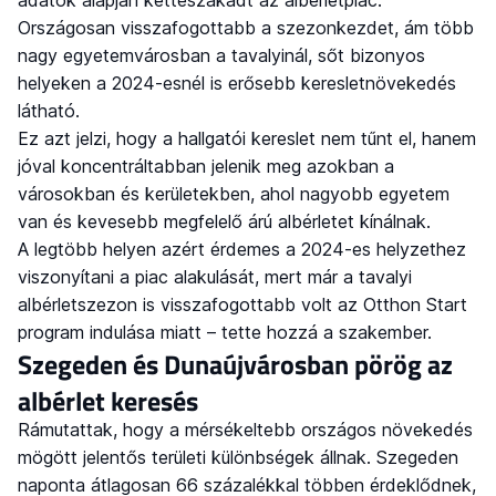
Országosan visszafogottabb a szezonkezdet, ám több
nagy egyetemvárosban a tavalyinál, sőt bizonyos
helyeken a 2024-esnél is erősebb keresletnövekedés
látható.
Ez azt jelzi, hogy a hallgatói kereslet nem tűnt el, hanem
jóval koncentráltabban jelenik meg azokban a
városokban és kerületekben, ahol nagyobb egyetem
van és kevesebb megfelelő árú albérletet kínálnak.
A legtöbb helyen azért érdemes a 2024-es helyzethez
viszonyítani a piac alakulását, mert már a tavalyi
albérletszezon is visszafogottabb volt az Otthon Start
program indulása miatt – tette hozzá a szakember.
Szegeden és Dunaújvárosban pörög az
albérlet keresés
Rámutattak, hogy a mérsékeltebb országos növekedés
mögött jelentős területi különbségek állnak. Szegeden
naponta átlagosan 66 százalékkal többen érdeklődnek,