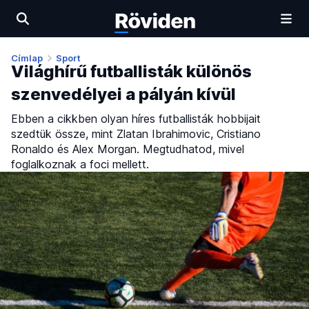
Címlap
Sport
Világhírű futballisták különös
szenvedélyei a pályán kívül
Ebben a cikkben olyan híres futballisták hobbijait
szedtük össze, mint Zlatan Ibrahimovic, Cristiano
Ronaldo és Alex Morgan. Megtudhatod, mivel
foglalkoznak a foci mellett.