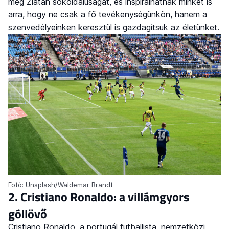
meg Zlatan sokoldalúságát, és inspirálhatnak minket is
arra, hogy ne csak a fő tevékenységünkön, hanem a
szenvedélyeinken keresztül is gazdagítsuk az életünket.
Fotó: Unsplash/Waldemar Brandt
2. Cristiano Ronaldo: a villámgyors
góllövő
Cristiano Ronaldo, a portugál futballista, nemzetközi