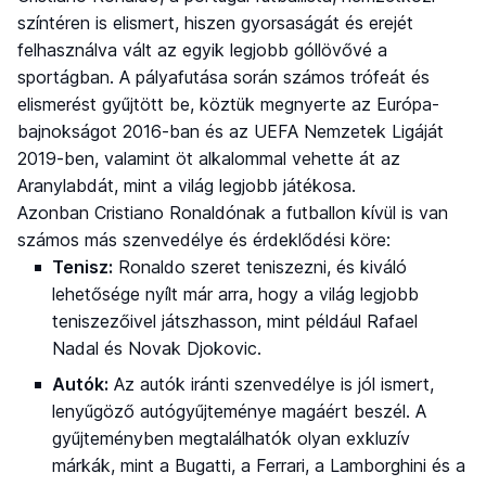
színtéren is elismert, hiszen gyorsaságát és erejét
felhasználva vált az egyik legjobb góllövővé a
sportágban. A pályafutása során számos trófeát és
elismerést gyűjtött be, köztük megnyerte az Európa-
bajnokságot 2016-ban és az UEFA Nemzetek Ligáját
2019-ben, valamint öt alkalommal vehette át az
Aranylabdát, mint a világ legjobb játékosa.
Azonban Cristiano Ronaldónak a futballon kívül is van
számos más szenvedélye és érdeklődési köre:
Tenisz:
Ronaldo szeret teniszezni, és kiváló
lehetősége nyílt már arra, hogy a világ legjobb
teniszezőivel játszhasson, mint például Rafael
Nadal és Novak Djokovic.
Autók:
Az autók iránti szenvedélye is jól ismert,
lenyűgöző autógyűjteménye magáért beszél. A
gyűjteményben megtalálhatók olyan exkluzív
márkák, mint a Bugatti, a Ferrari, a Lamborghini és a