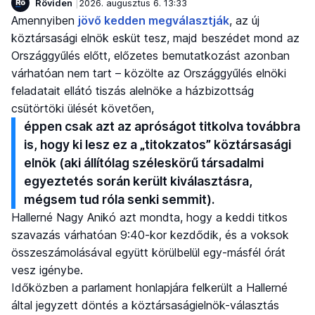
Röviden
2026. augusztus 6. 13:33
Amennyiben
jövő kedden megválasztják
, az új
köztársasági elnök esküt tesz, majd beszédet mond az
Országgyűlés előtt, előzetes bemutatkozást azonban
várhatóan nem tart – közölte az Országgyűlés elnöki
feladatait ellátó tiszás alelnöke a házbizottság
csütörtöki ülését követően,
éppen csak azt az apróságot titkolva továbbra
is, hogy ki lesz ez a „titokzatos” köztársasági
elnök (aki állítólag széleskörű társadalmi
egyeztetés során került kiválasztásra,
mégsem tud róla senki semmit).
Hallerné Nagy Anikó azt mondta, hogy a keddi titkos
szavazás várhatóan 9:40-kor kezdődik, és a voksok
összeszámolásával együtt körülbelül egy-másfél órát
vesz igénybe.
Időközben a parlament honlapjára felkerült a Hallerné
által jegyzett döntés a köztársaságielnök-választás