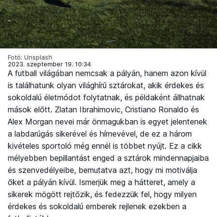
Fotó: Unsplash
2023. szeptember 19. 10:34
A futball világában nemcsak a pályán, hanem azon kívül
is találhatunk olyan világhírű sztárokat, akik érdekes és
sokoldalú életmódot folytatnak, és példaként állhatnak
mások előtt. Zlatan Ibrahimovic, Cristiano Ronaldo és
Alex Morgan nevei már önmagukban is egyet jelentenek
a labdarúgás sikerével és hírnevével, de ez a három
kivételes sportoló még ennél is többet nyújt. Ez a cikk
mélyebben bepillantást enged a sztárok mindennapjaiba
és szenvedélyeibe, bemutatva azt, hogy mi motiválja
őket a pályán kívül. Ismerjük meg a hátteret, amely a
sikerek mögött rejtőzik, és fedezzük fel, hogy milyen
érdekes és sokoldalú emberek rejlenek ezekben a