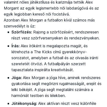
valamint nőies játékstílusa és karizmája tették Alex
Morgant az egyik legismertebb női labdarúgóvá és az
egyik legjobban kereső női focistává.
Azonban Alex Morgan a futballon kívül számos más
szenvedélyt is űz:
Szörfözés:
Rajong a szörfözésért, rendszeresen
részt vesz szörfversenyeken és rendezvényeken.
Írás:
Alex íróként is megalapozta magát, és
létrehozta a The Kicks című gyerekkönyv-
sorozatot, amelyben a futball és az olvasás iránti
szeretetét ötvözi. A futballpályán szerzett
tapasztalata inspirálta kreativitását.
Jóga:
Alex Morgan a jóga híve, aminek rendszeres
gyakorlása segít megőrizni rugalmasságát, erejét és
lelki békéjét. A jóga segít megtalálni számára a
harmóniát testben és lélekben.
Jótékonyság:
Alex aktívan részt vesz különféle