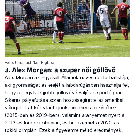
Fotó: Unsplash/Ian Higbee
3. Alex Morgan: a szuper női góllövő
Alex Morgan az Egyesült Államok neves női futballistája,
aki gyorsaságát és erejét a labdarúgásban használja fel,
hogy az egyik legjobb góllövővé váljék a sportágban.
Sikeres pályafutása során hozzásegítette az amerikai
válogatottat két világbajnoki cím megszerzéséhez
(2015-ben és 2019-ben), valamint aranyérmet nyert a
2012-es londoni olimpián, és bronzérmet a 2020-as
tokiói olimpián. Ezek a figyelemre méltó eredmények,