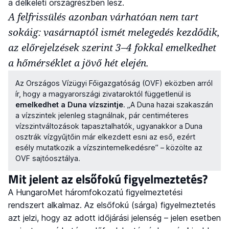
a délkeleti országrészben lesz.
A felfrissülés azonban várhatóan nem tart
sokáig: vasárnaptól ismét melegedés kezdődik,
az előrejelzések szerint 3–4 fokkal emelkedhet
a hőmérséklet a jövő hét elején.
Az Országos Vízügyi Főigazgatóság (OVF) eközben arról
ír, hogy a magyarországi zivataroktól függetlenül is
emelkedhet a Duna vízszintje
. „A Duna hazai szakaszán
a vízszintek jelenleg stagnálnak, pár centiméteres
vízszintváltozások tapasztalhatók, ugyanakkor a Duna
osztrák vízgyűjtőin már elkezdett esni az eső, ezért
esély mutatkozik a vízszintemelkedésre” – közölte az
OVF sajtóosztálya.
Mit jelent az elsőfokú figyelmeztetés?
A HungaroMet háromfokozatú figyelmeztetési
rendszert alkalmaz. Az elsőfokú (sárga) figyelmeztetés
azt jelzi, hogy az adott időjárási jelenség – jelen esetben