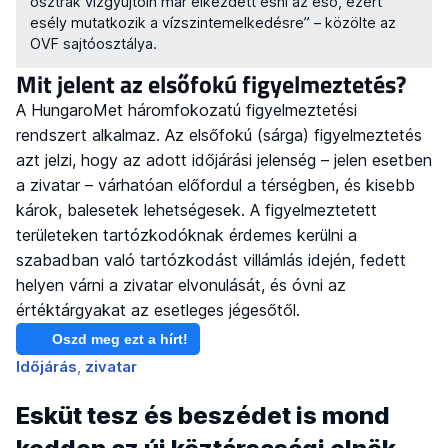
osztrák vízgyűjtőin már elkezdett esni az eső, ezért
esély mutatkozik a vízszintemelkedésre” – közölte az
OVF sajtóosztálya.
Mit jelent az elsőfokú figyelmeztetés?
A HungaroMet háromfokozatú figyelmeztetési
rendszert alkalmaz. Az elsőfokú (sárga) figyelmeztetés
azt jelzi, hogy az adott időjárási jelenség – jelen esetben
a zivatar – várhatóan előfordul a térségben, és kisebb
károk, balesetek lehetségesek. A figyelmeztetett
területeken tartózkodóknak érdemes kerülni a
szabadban való tartózkodást villámlás idején, fedett
helyen várni a zivatar elvonulását, és óvni az
értéktárgyakat az esetleges jégesőtől.
Oszd meg ezt a hírt!
Időjárás
zivatar
Esküt tesz és beszédet is mond