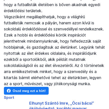
hogy a futballisták életében is bőven akadnak egyedi
érdeklődési területek.
Végszóként megállapíthatjuk, hogy a világhírű
futballisták nemcsak a pályán, hanem azon kívül is
sokoldalú érdeklődéssel és szenvedéllyel rendelkeznek.
Ezek a hobbi és érdeklődési körök inspirációt
jelenthetnek mindannyiunknak, hogy felfedezzük saját
hobbijainak, és gazdagítsuk az életünket. Legyünk tehát
nyitottak az élet érdekes oldalaira, és inspirálódjunk
ezekből a sportolókból, akik példát mutatnak
sokoldalúságból és az élet élvezetéről. Az ő történeteik
arra emlékeztetnek minket, hogy a szenvedély és a
kitartás bármit elérhetővé tehet az életünkben, legyen
az a sport, művészet, vagy jótékonysági munka.
Oszd meg ezt a hírt!
Sport
Elhunyt Szántó Imre, „Öcsi bácsi”
ökölvívóedző, korábbi magyar