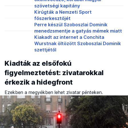
szövetségi kapitány
Kirúgták a Nemzeti Sport
főszerkesztőjét
Perre készül Szoboszlai Dominik
menedzsmentje a gatyás mémek miatt
Kiakadt az internet a Conchita
Wurstnak öltözött Szoboszlai Dominik
szettjétől
Kiadták az elsőfokú
figyelmeztetést: zivatarokkal
érkezik a hidegfront
Ezekben a megyékben lehet zivatar pénteken.