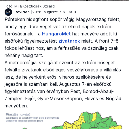
Fotó: MTI/Koszticsák Szilárd
Röviden
2026. augusztus 6. 16:13
Pénteken hidegfront söpör végig Magyarország felett,
amely egy időre véget vet az elmúlt napok extrém
forróságának – a
HungaroMet
hat megyére adott ki
elsőfokú figyelmeztetést
zivatarok
miatt. A front 7–8
fokos lehűlést hoz, ám a felfrissülés valószínűleg csak
néhány napig tart.
A meteorológiai szolgálat szerint az extrém hőséget
felváltó zivatarok elsődleges veszélyforrása a villámlás
lesz, de helyenként erős, viharos széllökésekre és
jégesőre is számítani kell. Augusztus 7-én elsőfokú
figyelmeztetés van érvényben Pest, Borsod-Abaúj-
Zemplén, Fejér, Győr-Moson-Sopron, Heves és Nógrád
megyében.