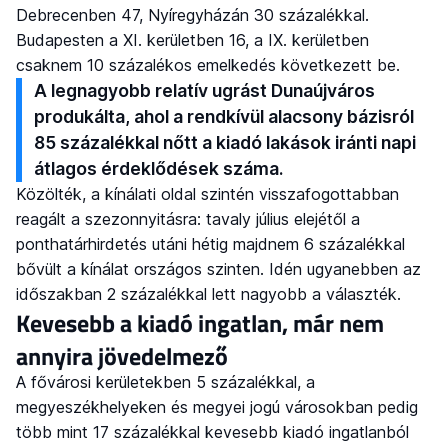
Debrecenben 47, Nyíregyházán 30 százalékkal.
Budapesten a XI. kerületben 16, a IX. kerületben
csaknem 10 százalékos emelkedés következett be.
A legnagyobb relatív ugrást Dunaújváros
produkálta, ahol a rendkívül alacsony bázisról
85 százalékkal nőtt a kiadó lakások iránti napi
átlagos érdeklődések száma.
Közölték, a kínálati oldal szintén visszafogottabban
reagált a szezonnyitásra: tavaly július elejétől a
ponthatárhirdetés utáni hétig majdnem 6 százalékkal
bővült a kínálat országos szinten. Idén ugyanebben az
időszakban 2 százalékkal lett nagyobb a választék.
Kevesebb a kiadó ingatlan, már nem
annyira jövedelmező
A fővárosi kerületekben 5 százalékkal, a
megyeszékhelyeken és megyei jogú városokban pedig
több mint 17 százalékkal kevesebb kiadó ingatlanból