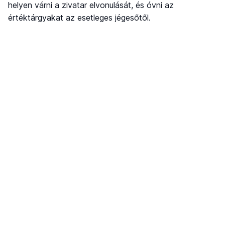
helyen várni a zivatar elvonulását, és óvni az
értéktárgyakat az esetleges jégesőtől.