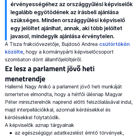
érvényességéhez az országgyűlési képviselők
legalább egyötödének az írásbeli ajánlása
szükséges. Minden országgyűlési képviselő
egy jelöltet ajánlhat, annak, aki több jelöltet
javasol, mindegyik ajánlása érvénytelen.
A Tisza frakcióvezetője, Bujdosó Andrea
csütörtökön
közölte
, hogy a kormánypárti képviselőcsoport
szombaton dönt államfőjelöltjéről.
Ez lesz a parlament jövő heti
menetrendje
Hallerné Nagy Anikó a parlament jövő heti munkáját
ismertetve elmondta, hogy a hétfői ülésnap Magyar
Péter miniszterelnök napirend előtti felszólalásával indul,
majd interpellációkkal, azonnali kérdésekkel és
kérdésekkel folytatódik.
A képviselők aznap tárgyalnak
az egészségügyi adatkezelést érintő törvények,