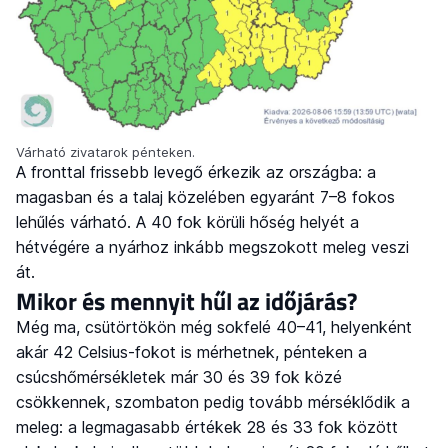
Várható zivatarok pénteken.
A fronttal frissebb levegő érkezik az országba: a
magasban és a talaj közelében egyaránt 7–8 fokos
lehűlés várható. A 40 fok körüli hőség helyét a
hétvégére a nyárhoz inkább megszokott meleg veszi
át.
Mikor és mennyit hűl az időjárás?
Még ma, csütörtökön még sokfelé 40–41, helyenként
akár 42 Celsius-fokot is mérhetnek, pénteken a
csúcshőmérsékletek már 30 és 39 fok közé
csökkennek, szombaton pedig tovább mérséklődik a
meleg: a legmagasabb értékek 28 és 33 fok között