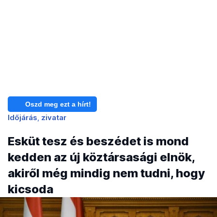
Oszd meg ezt a hírt!
Időjárás
zivatar
Esküt tesz és beszédet is mond
kedden az új köztársasági elnök,
akiről még mindig nem tudni, hogy
kicsoda