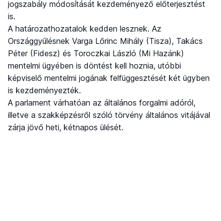
jogszabály módosítását kezdeményező előterjesztést
is.
A határozathozatalok kedden lesznek. Az
Országgyűlésnek Varga Lőrinc Mihály (Tisza), Takács
Péter (Fidesz) és Toroczkai László (Mi Hazánk)
mentelmi ügyében is döntést kell hoznia, utóbbi
képviselő mentelmi jogának felfüggesztését két ügyben
is kezdeményezték.
A parlament várhatóan az általános forgalmi adóról,
illetve a szakképzésről szóló törvény általános vitájával
zárja jövő heti, kétnapos ülését.