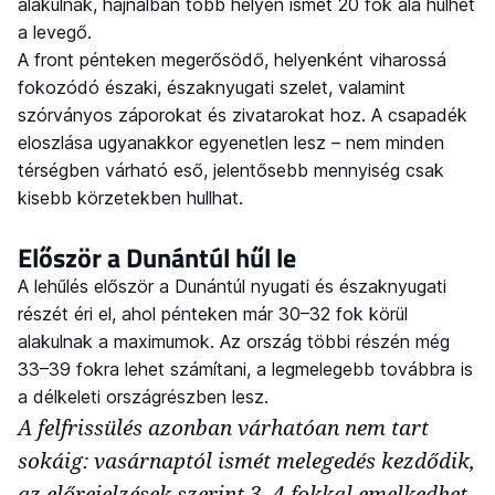
alakulnak, hajnalban több helyen ismét 20 fok alá hűlhet
a levegő.
A front pénteken megerősödő, helyenként viharossá
fokozódó északi, északnyugati szelet, valamint
szórványos záporokat és zivatarokat hoz. A csapadék
eloszlása ugyanakkor egyenetlen lesz – nem minden
térségben várható eső, jelentősebb mennyiség csak
kisebb körzetekben hullhat.
Először a Dunántúl hűl le
A lehűlés először a Dunántúl nyugati és északnyugati
részét éri el, ahol pénteken már 30–32 fok körül
alakulnak a maximumok. Az ország többi részén még
33–39 fokra lehet számítani, a legmelegebb továbbra is
a délkeleti országrészben lesz.
A felfrissülés azonban várhatóan nem tart
sokáig: vasárnaptól ismét melegedés kezdődik,
az előrejelzések szerint 3–4 fokkal emelkedhet