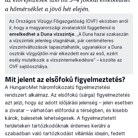
a hőmérséklet a jövő hét elején.
Az Országos Vízügyi Főigazgatóság (OVF) eközben arról
ír, hogy a magyarországi zivataroktól függetlenül is
emelkedhet a Duna vízszintje
. „A Duna hazai szakaszán
a vízszintek jelenleg stagnálnak, pár centiméteres
vízszintváltozások tapasztalhatók, ugyanakkor a Duna
osztrák vízgyűjtőin már elkezdett esni az eső, ezért
esély mutatkozik a vízszintemelkedésre” – közölte az
OVF sajtóosztálya.
Mit jelent az elsőfokú figyelmeztetés?
A HungaroMet háromfokozatú figyelmeztetési
rendszert alkalmaz. Az elsőfokú (sárga) figyelmeztetés
azt jelzi, hogy az adott időjárási jelenség – jelen esetben
a zivatar – várhatóan előfordul a térségben, és kisebb
károk, balesetek lehetségesek. A figyelmeztetett
területeken tartózkodóknak érdemes kerülni a
szabadban való tartózkodást villámlás idején, fedett