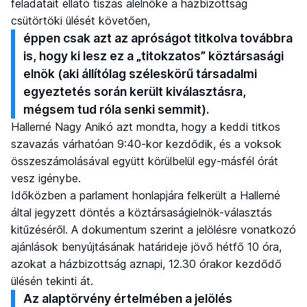
feladatait ellátó tiszás alelnöke a házbizottság
csütörtöki ülését követően,
éppen csak azt az apróságot titkolva továbbra
is, hogy ki lesz ez a „titokzatos” köztársasági
elnök (aki állítólag széleskörű társadalmi
egyeztetés során került kiválasztásra,
mégsem tud róla senki semmit).
Hallerné Nagy Anikó azt mondta, hogy a keddi titkos
szavazás várhatóan 9:40-kor kezdődik, és a voksok
összeszámolásával együtt körülbelül egy-másfél órát
vesz igénybe.
Időközben a parlament honlapjára felkerült a Hallerné
által jegyzett döntés a köztársaságielnök-választás
kitűzéséről. A dokumentum szerint a jelölésre vonatkozó
ajánlások benyújtásának határideje jövő hétfő 10 óra,
azokat a házbizottság aznapi, 12.30 órakor kezdődő
ülésén tekinti át.
Az alaptörvény értelmében a jelölés