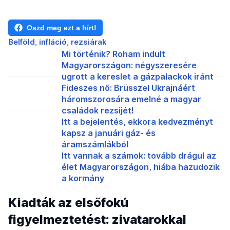
Oszd meg ezt a hírt!
Belföld
infláció
rezsiárak
Mi történik? Roham indult
Magyarországon: négyszeresére
ugrott a kereslet a gázpalackok iránt
Fideszes nő: Brüsszel Ukrajnáért
háromszorosára emelné a magyar
családok rezsijét!
Itt a bejelentés, ekkora kedvezményt
kapsz a januári gáz- és
áramszámlákból
Itt vannak a számok: tovább drágul az
élet Magyarországon, hiába hazudozik
a kormány
Kiadták az elsőfokú
figyelmeztetést: zivatarokkal