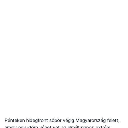
Pénteken hidegfront söpör végig Magyarország felett,
amely egy időre véget vet az elmúlt napok extrém