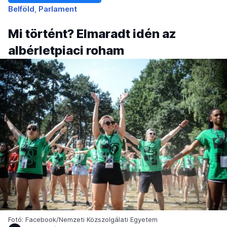
Belföld
Parlament
Mi történt? Elmaradt idén az
albérletpiaci roham
Fotó: Facebook/Nemzeti Közszolgálati Egyetem