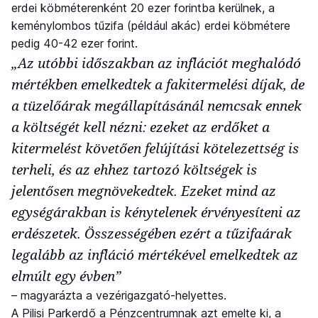
erdei köbméterenként 20 ezer forintba kerülnek, a
keménylombos tűzifa (például akác) erdei köbmétere
pedig 40-42 ezer forint.
„Az utóbbi időszakban az inflációt meghalódó
mértékben emelkedtek a fakitermelési díjak, de
a tüzelőárak megállapításánál nemcsak ennek
a költségét kell nézni: ezeket az erdőket a
kitermelést követően felújítási kötelezettség is
terheli, és az ehhez tartozó költségek is
jelentősen megnövekedtek. Ezeket mind az
egységárakban is kénytelenek érvényesíteni az
erdészetek. Összességében ezért a tűzifaárak
legalább az infláció mértékével emelkedtek az
elmúlt egy évben”
– magyarázta a vezérigazgató-helyettes.
A Pilisi Parkerdő a Pénzcentrumnak azt emelte ki, a