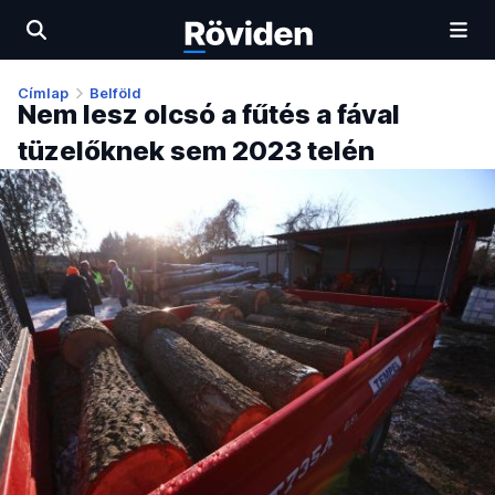
Címlap
Belföld
Nem lesz olcsó a fűtés a fával
tüzelőknek sem 2023 telén