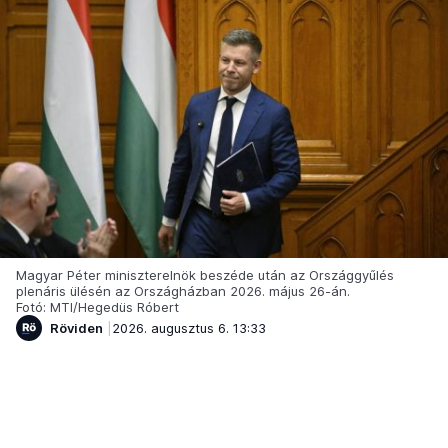
Magyar Péter miniszterelnök beszéde után az Országgyűlés
plenáris ülésén az Országházban 2026. május 26-án.
Fotó: MTI/Hegedüs Róbert
Röviden
2026. augusztus 6. 13:33