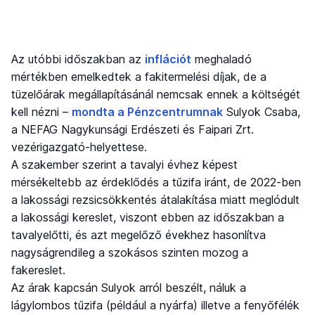
Az utóbbi időszakban az
inflációt
meghaladó
mértékben emelkedtek a fakitermelési díjak, de a
tüzelőárak megállapításánál nemcsak ennek a költségét
kell nézni –
mondta a Pénzcentrumnak
Sulyok Csaba,
a NEFAG Nagykunsági Erdészeti és Faipari Zrt.
vezérigazgató-helyettese.
A szakember szerint a tavalyi évhez képest
mérsékeltebb az érdeklődés a tűzifa iránt, de 2022-ben
a lakossági rezsicsökkentés átalakítása miatt meglódult
a lakossági kereslet, viszont ebben az időszakban a
tavalyelőtti, és azt megelőző évekhez hasonlítva
nagyságrendileg a szokásos szinten mozog a
fakereslet.
Az árak kapcsán Sulyok arról beszélt, náluk a
lágylombos tűzifa (például a nyárfa) illetve a fenyőfélék