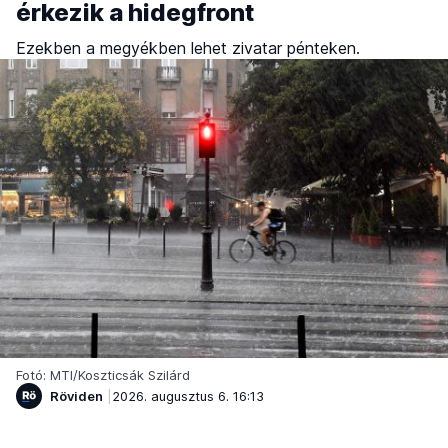
érkezik a hidegfront
Ezekben a megyékben lehet zivatar pénteken.
Fotó: MTI/Koszticsák Szilárd
Röviden
2026. augusztus 6. 16:13