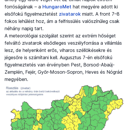
forróságának – a
HungaroMet
hat megyére adott ki
elsőfokú figyelmeztetést
zivatarok
miatt. A front 7–8
fokos lehűlést hoz, ám a felfrissülés valószínűleg csak
néhány napig tart.
A meteorológiai szolgálat szerint az extrém hőséget
felváltó zivatarok elsődleges veszélyforrása a villámlás
lesz, de helyenként erős, viharos széllökésekre és
jégesőre is számítani kell. Augusztus 7-én elsőfokú
figyelmeztetés van érvényben Pest, Borsod-Abaúj-
Zemplén, Fejér, Győr-Moson-Sopron, Heves és Nógrád
megyében.