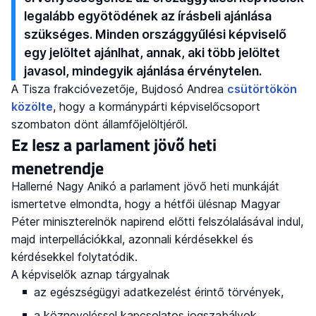
legalább egyötödének az írásbeli ajánlása
szükséges. Minden országgyűlési képviselő
egy jelöltet ajánlhat, annak, aki több jelöltet
javasol, mindegyik ajánlása érvénytelen.
A Tisza frakcióvezetője, Bujdosó Andrea
csütörtökön
közölte
, hogy a kormánypárti képviselőcsoport
szombaton dönt államfőjelöltjéről.
Ez lesz a parlament jövő heti
menetrendje
Hallerné Nagy Anikó a parlament jövő heti munkáját
ismertetve elmondta, hogy a hétfői ülésnap Magyar
Péter miniszterelnök napirend előtti felszólalásával indul,
majd interpellációkkal, azonnali kérdésekkel és
kérdésekkel folytatódik.
A képviselők aznap tárgyalnak
az egészségügyi adatkezelést érintő törvények,
a közneveléssel kapcsolatos jogszabályok,