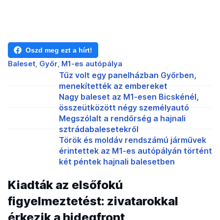
Oszd meg ezt a hírt!
Baleset
Győr
M1-es autópálya
Tűz volt egy panelházban Győrben,
menekítették az embereket
Nagy baleset az M1-esen Bicskénél,
összeütközött négy személyautó
Megszólalt a rendőrség a hajnali
sztrádabalesetekről
Török és moldáv rendszámú járművek
érintettek az M1-es autópályán történt
két péntek hajnali balesetben
Kiadták az elsőfokú
figyelmeztetést: zivatarokkal
érkezik a hidegfront