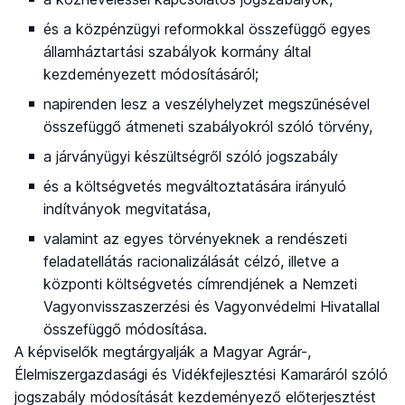
és a közpénzügyi reformokkal összefüggő egyes
államháztartási szabályok kormány által
kezdeményezett módosításáról;
napirenden lesz a veszélyhelyzet megszűnésével
összefüggő átmeneti szabályokról szóló törvény,
a járványügyi készültségről szóló jogszabály
és a költségvetés megváltoztatására irányuló
indítványok megvitatása,
valamint az egyes törvényeknek a rendészeti
feladatellátás racionalizálását célzó, illetve a
központi költségvetés címrendjének a Nemzeti
Vagyonvisszaszerzési és Vagyonvédelmi Hivatallal
összefüggő módosítása.
A képviselők megtárgyalják a Magyar Agrár-,
Élelmiszergazdasági és Vidékfejlesztési Kamaráról szóló
jogszabály módosítását kezdeményező előterjesztést