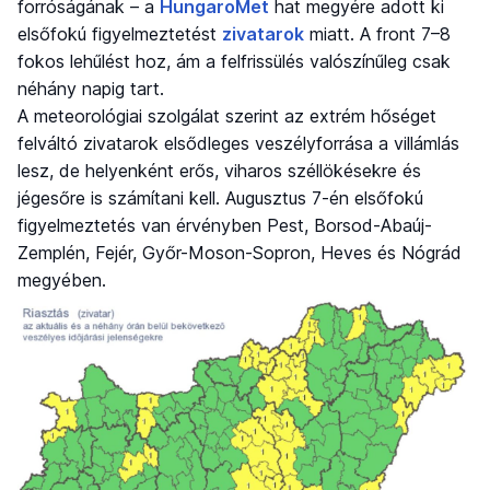
forróságának – a
HungaroMet
hat megyére adott ki
elsőfokú figyelmeztetést
zivatarok
miatt. A front 7–8
fokos lehűlést hoz, ám a felfrissülés valószínűleg csak
néhány napig tart.
A meteorológiai szolgálat szerint az extrém hőséget
felváltó zivatarok elsődleges veszélyforrása a villámlás
lesz, de helyenként erős, viharos széllökésekre és
jégesőre is számítani kell. Augusztus 7-én elsőfokú
figyelmeztetés van érvényben Pest, Borsod-Abaúj-
Zemplén, Fejér, Győr-Moson-Sopron, Heves és Nógrád
megyében.