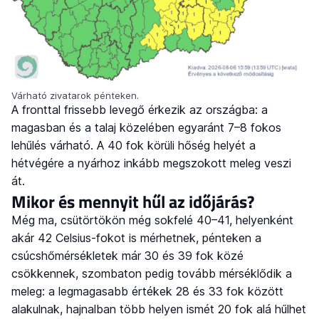
Várható zivatarok pénteken.
A fronttal frissebb levegő érkezik az országba: a
magasban és a talaj közelében egyaránt 7–8 fokos
lehűlés várható. A 40 fok körüli hőség helyét a
hétvégére a nyárhoz inkább megszokott meleg veszi
át.
Mikor és mennyit hűl az időjárás?
Még ma, csütörtökön még sokfelé 40–41, helyenként
akár 42 Celsius-fokot is mérhetnek, pénteken a
csúcshőmérsékletek már 30 és 39 fok közé
csökkennek, szombaton pedig tovább mérséklődik a
meleg: a legmagasabb értékek 28 és 33 fok között
alakulnak, hajnalban több helyen ismét 20 fok alá hűlhet