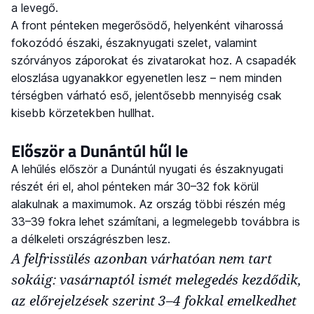
a levegő.
A front pénteken megerősödő, helyenként viharossá
fokozódó északi, északnyugati szelet, valamint
szórványos záporokat és zivatarokat hoz. A csapadék
eloszlása ugyanakkor egyenetlen lesz – nem minden
térségben várható eső, jelentősebb mennyiség csak
kisebb körzetekben hullhat.
Először a Dunántúl hűl le
A lehűlés először a Dunántúl nyugati és északnyugati
részét éri el, ahol pénteken már 30–32 fok körül
alakulnak a maximumok. Az ország többi részén még
33–39 fokra lehet számítani, a legmelegebb továbbra is
a délkeleti országrészben lesz.
A felfrissülés azonban várhatóan nem tart
sokáig: vasárnaptól ismét melegedés kezdődik,
az előrejelzések szerint 3–4 fokkal emelkedhet