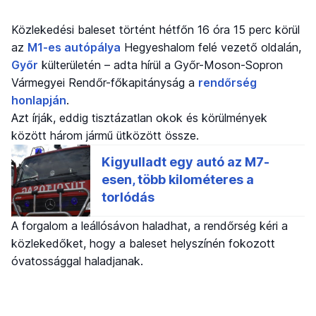
Közlekedési baleset történt hétfőn 16 óra 15 perc körül
az
M1-es autópálya
Hegyeshalom felé vezető oldalán,
Győr
külterületén – adta hírül a Győr-Moson-Sopron
Vármegyei Rendőr-főkapitányság a
rendőrség
honlapján
.
Azt írják, eddig tisztázatlan okok és körülmények
között három jármű ütközött össze.
A forgalom a leállósávon haladhat, a rendőrség kéri a
közlekedőket, hogy a baleset helyszínén fokozott
óvatossággal haladjanak.