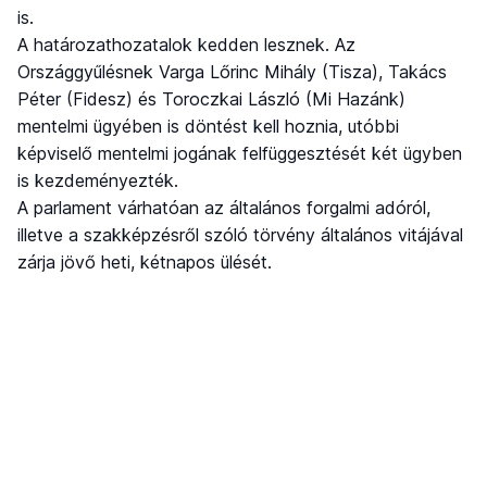
is.
A határozathozatalok kedden lesznek. Az
Országgyűlésnek Varga Lőrinc Mihály (Tisza), Takács
Péter (Fidesz) és Toroczkai László (Mi Hazánk)
mentelmi ügyében is döntést kell hoznia, utóbbi
képviselő mentelmi jogának felfüggesztését két ügyben
is kezdeményezték.
A parlament várhatóan az általános forgalmi adóról,
illetve a szakképzésről szóló törvény általános vitájával
zárja jövő heti, kétnapos ülését.