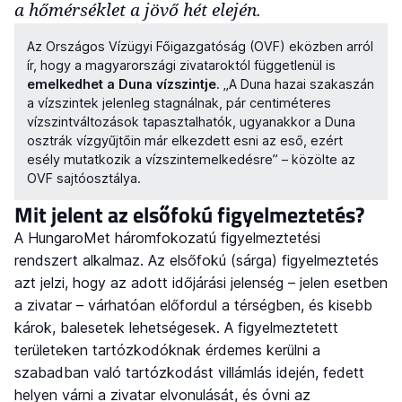
a hőmérséklet a jövő hét elején.
Az Országos Vízügyi Főigazgatóság (OVF) eközben arról
ír, hogy a magyarországi zivataroktól függetlenül is
emelkedhet a Duna vízszintje
. „A Duna hazai szakaszán
a vízszintek jelenleg stagnálnak, pár centiméteres
vízszintváltozások tapasztalhatók, ugyanakkor a Duna
osztrák vízgyűjtőin már elkezdett esni az eső, ezért
esély mutatkozik a vízszintemelkedésre” – közölte az
OVF sajtóosztálya.
Mit jelent az elsőfokú figyelmeztetés?
A HungaroMet háromfokozatú figyelmeztetési
rendszert alkalmaz. Az elsőfokú (sárga) figyelmeztetés
azt jelzi, hogy az adott időjárási jelenség – jelen esetben
a zivatar – várhatóan előfordul a térségben, és kisebb
károk, balesetek lehetségesek. A figyelmeztetett
területeken tartózkodóknak érdemes kerülni a
szabadban való tartózkodást villámlás idején, fedett
helyen várni a zivatar elvonulását, és óvni az