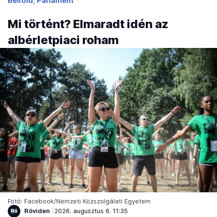
Belföld
Parlament
Mi történt? Elmaradt idén az
albérletpiaci roham
Fotó: Facebook/Nemzeti Közszolgálati Egyetem
Röviden
2026. augusztus 6. 11:35