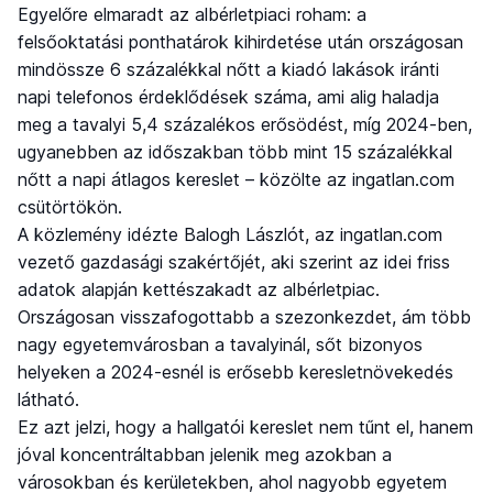
Egyelőre elmaradt az albérletpiaci roham: a
felsőoktatási ponthatárok kihirdetése után országosan
mindössze 6 százalékkal nőtt a kiadó lakások iránti
napi telefonos érdeklődések száma, ami alig haladja
meg a tavalyi 5,4 százalékos erősödést, míg 2024-ben,
ugyanebben az időszakban több mint 15 százalékkal
nőtt a napi átlagos kereslet – közölte az ingatlan.com
csütörtökön.
A közlemény idézte Balogh Lászlót, az ingatlan.com
vezető gazdasági szakértőjét, aki szerint az idei friss
adatok alapján kettészakadt az albérletpiac.
Országosan visszafogottabb a szezonkezdet, ám több
nagy egyetemvárosban a tavalyinál, sőt bizonyos
helyeken a 2024-esnél is erősebb keresletnövekedés
látható.
Ez azt jelzi, hogy a hallgatói kereslet nem tűnt el, hanem
jóval koncentráltabban jelenik meg azokban a
városokban és kerületekben, ahol nagyobb egyetem