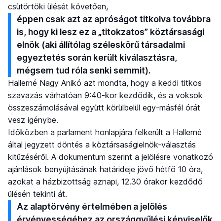
csütörtöki ülését követően,
éppen csak azt az apróságot titkolva továbbra
is, hogy ki lesz ez a „titokzatos” köztársasági
elnök (aki állítólag széleskörű társadalmi
egyeztetés során került kiválasztásra,
mégsem tud róla senki semmit).
Hallerné Nagy Anikó azt mondta, hogy a keddi titkos
szavazás várhatóan 9:40-kor kezdődik, és a voksok
összeszámolásával együtt körülbelül egy-másfél órát
vesz igénybe.
Időközben a parlament honlapjára felkerült a Hallerné
által jegyzett döntés a köztársaságielnök-választás
kitűzéséről. A dokumentum szerint a jelölésre vonatkozó
ajánlások benyújtásának határideje jövő hétfő 10 óra,
azokat a házbizottság aznapi, 12.30 órakor kezdődő
ülésén tekinti át.
Az alaptörvény értelmében a jelölés
érvényességéhez az országgyűlési képviselők