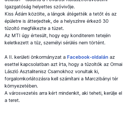
Igazgatóság helyettes szóvivője.
Kiss Ádám közölte, a lángok átégették a tetőt és az
épületre is átterjedtek, de a helyszínre érkező 30
tűzoltó megfékezte a tüzet.
Az MTI úgy értesült, hogy egy konditerem tetején
keletkezett a tűz, személyi sérülés nem történt.
A II. kerületi önkormányzat a
Facebook-oldalán
az
esettel kapcsolatban azt írta, hogy a tűzoltók az Ormai
László Asztalitenisz Csarnokhoz vonultak ki,
forgalomkorlátozásra kell számítani a Marczibányi tér
környezetében.
A városvezetés arra kért mindenkit, aki teheti, kerülje el
a teret.