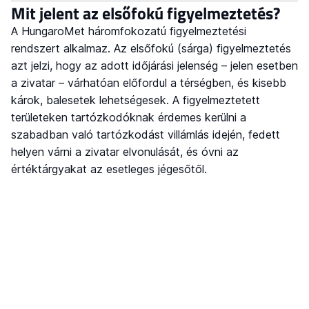
Mit jelent az elsőfokú figyelmeztetés?
A HungaroMet háromfokozatú figyelmeztetési
rendszert alkalmaz. Az elsőfokú (sárga) figyelmeztetés
azt jelzi, hogy az adott időjárási jelenség – jelen esetben
a zivatar – várhatóan előfordul a térségben, és kisebb
károk, balesetek lehetségesek. A figyelmeztetett
területeken tartózkodóknak érdemes kerülni a
szabadban való tartózkodást villámlás idején, fedett
helyen várni a zivatar elvonulását, és óvni az
értéktárgyakat az esetleges jégesőtől.