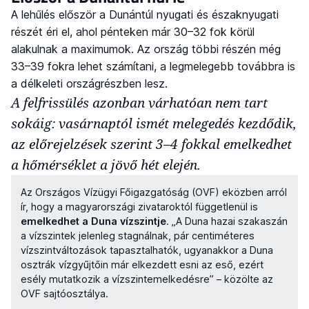
A lehűlés először a Dunántúl nyugati és északnyugati
részét éri el, ahol pénteken már 30–32 fok körül
alakulnak a maximumok. Az ország többi részén még
33–39 fokra lehet számítani, a legmelegebb továbbra is
a délkeleti országrészben lesz.
A felfrissülés azonban várhatóan nem tart
sokáig: vasárnaptól ismét melegedés kezdődik,
az előrejelzések szerint 3–4 fokkal emelkedhet
a hőmérséklet a jövő hét elején.
Az Országos Vízügyi Főigazgatóság (OVF) eközben arról
ír, hogy a magyarországi zivataroktól függetlenül is
emelkedhet a Duna vízszintje
. „A Duna hazai szakaszán
a vízszintek jelenleg stagnálnak, pár centiméteres
vízszintváltozások tapasztalhatók, ugyanakkor a Duna
osztrák vízgyűjtőin már elkezdett esni az eső, ezért
esély mutatkozik a vízszintemelkedésre” – közölte az
OVF sajtóosztálya.