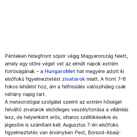
Pénteken hidegfront söpör végig Magyarország felett,
amely egy időre véget vet az elmúlt napok extrém
forróságának – a
HungaroMet
hat megyére adott ki
elsőfokú figyelmeztetést
zivatarok
miatt. A front 7–8
fokos lehűlést hoz, ám a felfrissülés valószínűleg csak
néhány napig tart.
A meteorológiai szolgálat szerint az extrém hőséget
felváltó zivatarok elsődleges veszélyforrása a villámlás
lesz, de helyenként erős, viharos széllökésekre és
jégesőre is számítani kell. Augusztus 7-én elsőfokú
figyelmeztetés van érvényben Pest, Borsod-Abaúj-