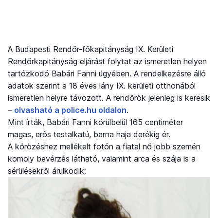
A Budapesti Rendőr-főkapitányság IX. Kerületi
Rendőrkapitányság eljárást folytat az ismeretlen helyen
tartózkodó Babári Fanni ügyében. A rendelkezésre álló
adatok szerint a 18 éves lány IX. kerületi otthonából
ismeretlen helyre távozott. A rendőrök jelenleg is keresik
–
olvasható a police.hu oldalon
.
Mint írták, Babári Fanni körülbelül 165 centiméter
magas, erős testalkatú, barna haja derékig ér.
A körözéshez mellékelt fotón a fiatal nő jobb szemén
komoly bevérzés látható, valamint arca és szája is a
sérülésekről árulkodik: