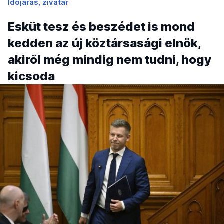
Időjárás
zivatar
Esküt tesz és beszédet is mond
kedden az új köztársasági elnök,
akiről még mindig nem tudni, hogy
kicsoda