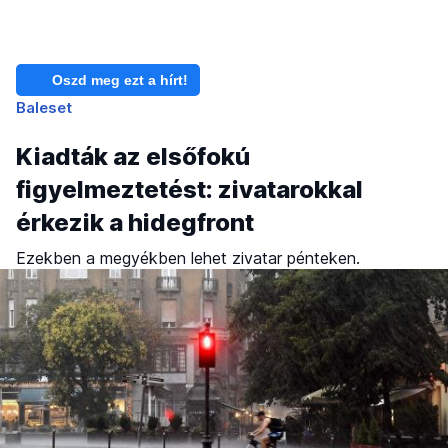
Oszd meg ezt a hírt!
Baleset
Kiadták az elsőfokú
figyelmeztetést: zivatarokkal
érkezik a hidegfront
Ezekben a megyékben lehet zivatar pénteken.