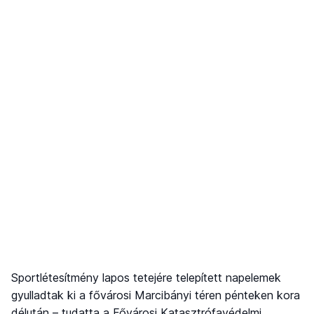
Sportlétesítmény lapos tetejére telepített napelemek
gyulladtak ki a fővárosi Marcibányi téren pénteken kora
délután – tudatta a Fővárosi Katasztrófavédelmi