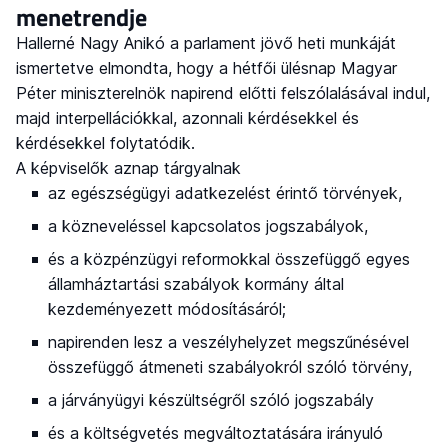
menetrendje
Hallerné Nagy Anikó a parlament jövő heti munkáját
ismertetve elmondta, hogy a hétfői ülésnap Magyar
Péter miniszterelnök napirend előtti felszólalásával indul,
majd interpellációkkal, azonnali kérdésekkel és
kérdésekkel folytatódik.
A képviselők aznap tárgyalnak
az egészségügyi adatkezelést érintő törvények,
a közneveléssel kapcsolatos jogszabályok,
és a közpénzügyi reformokkal összefüggő egyes
államháztartási szabályok kormány által
kezdeményezett módosításáról;
napirenden lesz a veszélyhelyzet megszűnésével
összefüggő átmeneti szabályokról szóló törvény,
a járványügyi készültségről szóló jogszabály
és a költségvetés megváltoztatására irányuló