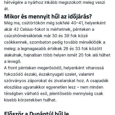
hétvégére a nyárhoz inkább megszokott meleg veszi
át.
Mikor és mennyit hűl az időjárás?
Még ma, csütörtökön még sokfelé 40–41, helyenként
akár 42 Celsius-fokot is mérhetnek, pénteken a
csúcshőmérsékletek már 30 és 39 fok közé
csökkennek, szombaton pedig tovább mérséklődik a
meleg: a legmagasabb értékek 28 és 33 fok között
alakulnak, hajnalban több helyen ismét 20 fok alá hűlhet
a levegő.
A front pénteken megerősödő, helyenként viharossá
fokozódó északi, északnyugati szelet, valamint
szórványos záporokat és zivatarokat hoz. A csapadék
eloszlása ugyanakkor egyenetlen lesz – nem minden
térségben várható eső, jelentősebb mennyiség csak
kisebb körzetekben hullhat.
Először a Dunántúl hűl le