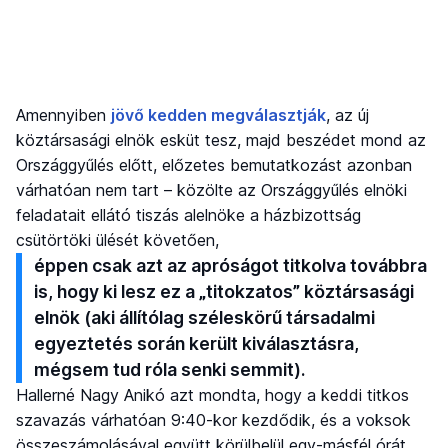
Amennyiben
jövő kedden megválasztják
, az új
köztársasági elnök esküt tesz, majd beszédet mond az
Országgyűlés előtt, előzetes bemutatkozást azonban
várhatóan nem tart – közölte az Országgyűlés elnöki
feladatait ellátó tiszás alelnöke a házbizottság
csütörtöki ülését követően,
éppen csak azt az apróságot titkolva továbbra
is, hogy ki lesz ez a „titokzatos” köztársasági
elnök (aki állítólag széleskörű társadalmi
egyeztetés során került kiválasztásra,
mégsem tud róla senki semmit).
Hallerné Nagy Anikó azt mondta, hogy a keddi titkos
szavazás várhatóan 9:40-kor kezdődik, és a voksok
összeszámolásával együtt körülbelül egy-másfél órát