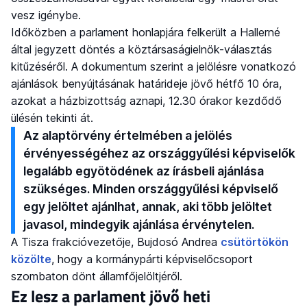
vesz igénybe.
Időközben a parlament honlapjára felkerült a Hallerné
által jegyzett döntés a köztársaságielnök-választás
kitűzéséről. A dokumentum szerint a jelölésre vonatkozó
ajánlások benyújtásának határideje jövő hétfő 10 óra,
azokat a házbizottság aznapi, 12.30 órakor kezdődő
ülésén tekinti át.
Az alaptörvény értelmében a jelölés
érvényességéhez az országgyűlési képviselők
legalább egyötödének az írásbeli ajánlása
szükséges. Minden országgyűlési képviselő
egy jelöltet ajánlhat, annak, aki több jelöltet
javasol, mindegyik ajánlása érvénytelen.
A Tisza frakcióvezetője, Bujdosó Andrea
csütörtökön
közölte
, hogy a kormánypárti képviselőcsoport
szombaton dönt államfőjelöltjéről.
Ez lesz a parlament jövő heti