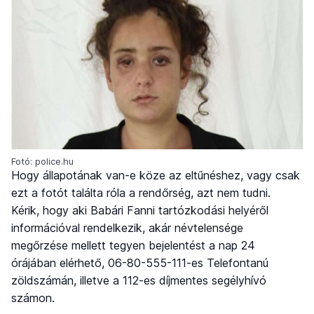
Fotó: police.hu
Hogy állapotának van-e köze az eltűnéshez, vagy csak
ezt a fotót találta róla a rendőrség, azt nem tudni.
Kérik, hogy aki Babári Fanni tartózkodási helyéről
információval rendelkezik, akár névtelensége
megőrzése mellett tegyen bejelentést a nap 24
órájában elérhető, 06-80-555-111-es Telefontanú
zöldszámán, illetve a 112-es díjmentes segélyhívó
számon.