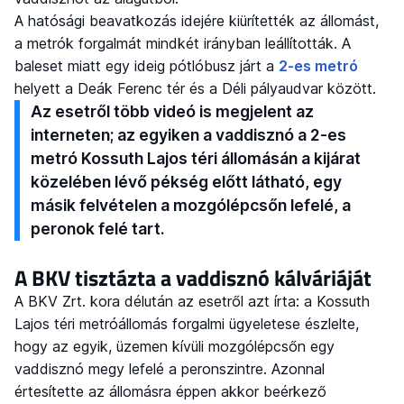
A hatósági beavatkozás idejére kiürítették az állomást,
a metrók forgalmát mindkét irányban leállították. A
baleset miatt egy ideig pótlóbusz járt a
2-es metró
helyett a Deák Ferenc tér és a Déli pályaudvar között.
Az esetről több videó is megjelent az
interneten; az egyiken a vaddisznó a 2-es
metró Kossuth Lajos téri állomásán a kijárat
közelében lévő pékség előtt látható, egy
másik felvételen a mozgólépcsőn lefelé, a
peronok felé tart.
A BKV tisztázta a vaddisznó kálváriáját
A BKV Zrt. kora délután az esetről azt írta: a Kossuth
Lajos téri metróállomás forgalmi ügyeletese észlelte,
hogy az egyik, üzemen kívüli mozgólépcsőn egy
vaddisznó megy lefelé a peronszintre. Azonnal
értesítette az állomásra éppen akkor beérkező