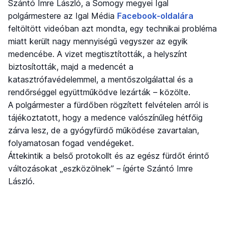
Szántó Imre László, a Somogy megyei Igal
polgármestere az Igal Média
Facebook-oldalára
feltöltött videóban azt mondta, egy technikai probléma
miatt került nagy mennyiségű vegyszer az egyik
medencébe. A vizet megtisztították, a helyszínt
biztosították, majd a medencét a
katasztrófavédelemmel, a mentőszolgálattal és a
rendőrséggel együttműködve lezárták – közölte.
A polgármester a fürdőben rögzített felvételen arról is
tájékoztatott, hogy a medence valószínűleg hétfőig
zárva lesz, de a gyógyfürdő működése zavartalan,
folyamatosan fogad vendégeket.
Áttekintik a belső protokollt és az egész fürdőt érintő
változásokat „eszközölnek” – ígérte Szántó Imre
László.