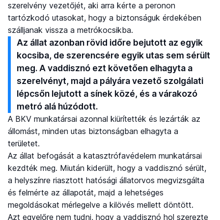
szerelvény vezetőjét, aki arra kérte a peronon
tartózkodó utasokat, hogy a biztonságuk érdekében
szálljanak vissza a metrókocsikba.
Az állat azonban rövid időre bejutott az egyik
kocsiba, de szerencsére egyik utas sem sérült
meg. A vaddisznó ezt követően elhagyta a
szerelvényt, majd a pályára vezető szolgálati
lépcsőn lejutott a sínek közé, és a várakozó
metró alá húzódott.
A BKV munkatársai azonnal kiürítették és lezárták az
állomást, minden utas biztonságban elhagyta a
területet.
Az állat befogását a katasztrófavédelem munkatársai
kezdték meg. Miután kiderült, hogy a vaddisznó sérült,
a helyszínre riasztott hatósági állatorvos megvizsgálta
és felmérte az állapotát, majd a lehetséges
megoldásokat mérlegelve a kilövés mellett döntött.
Azt egyelőre nem tudni, hogy a vaddisznó hol szerezte