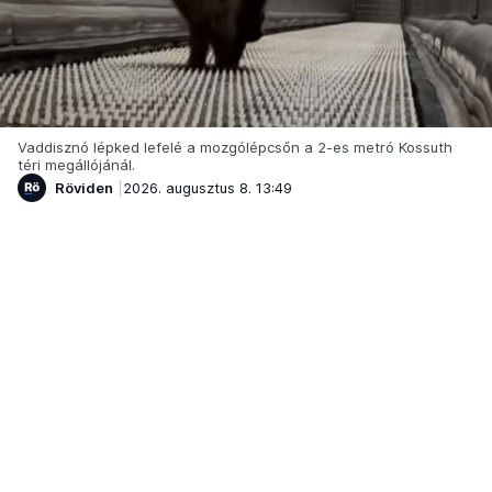
Vaddisznó lépked lefelé a mozgólépcsőn a 2-es metró Kossuth
téri megállójánál.
Röviden
2026. augusztus 8. 13:49