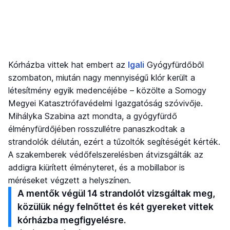
Kórházba vittek hat embert az
Igali
Gyógyfürdőből
szombaton, miután nagy mennyiségű klór került a
létesítmény egyik medencéjébe – közölte a Somogy
Megyei Katasztrófavédelmi Igazgatóság szóvivője.
Mihályka Szabina azt mondta, a gyógyfürdő
élményfürdőjében rosszullétre panaszkodtak a
strandolók délután, ezért a tűzoltók segítéségét kérték.
A szakemberek védőfelszerelésben átvizsgálták az
addigra kiürített élményteret, és a mobillabor is
méréseket végzett a helyszínen.
A mentők végül 14 strandolót vizsgáltak meg,
közülük négy felnőttet és két gyereket vittek
kórházba megfigyelésre.