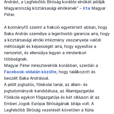
Andrást, a Legfelsőbb Bíróság korábbi elnökét jelöljük
Magyarország köztársasági elnökének” –
írta
Magyar
Péter.
A kormányfő szerint a frakció egyetértett abban, hogy
Baka András személye a legerősebb garancia arra, hogy
a köztársasági elnöki intézmény visszanyerje valódi
méltóságát és képességét arra, hogy egyesítse a
nemzetet, és ellensúlya legyen a mindenkori
többségnek.
Magyar Péter miniszterelnök korábban, szerdán a
Facebook-oldalán közölte
, hogy találkozott és
beszélt Baka Andrással.
A jelölt jogtudós, főiskolai tanár, az állam- és
jogtudományok kandidátusa, az Államigazgatási
Főiskola egykori főigazgatója és két cikluson át az
Emberi Jogok Európai Bíróságának bírája volt. A
Legfelsőbb Bíróság vezetését követően a Kúria