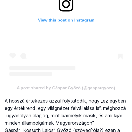
View this post on Instagram
A post shared by Gáspár Győző (@gaspargyozo)
A hosszú értekezés azzal folytatódik, hogy „ez egyben
egy értékrend, egy világnézet felvállalása is”, méghozzá
„ugyanolyan alapjog, mint bármelyik másik, és ami kijár
minden állampolgárnak Magyarországon”.
Gáspár „Kossuth Lajos” Győző (szövegírója?) ezen a