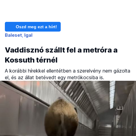
Oszd meg ezt a hírt!
Baleset
Igal
Vaddisznó szállt fel a metróra a
Kossuth térnél
A korábbi hírekkel ellentétben a szerelvény nem gázolta
el, és az állat betévedt egy metrókocsiba is.