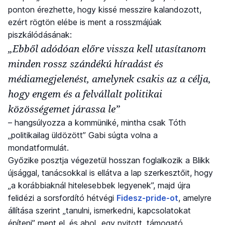
ponton érezhette, hogy kissé messzire kalandozott,
ezért rögtön elébe is ment a rosszmájúak
piszkálódásának:
„Ebből adódóan előre vissza kell utasítanom
minden rossz szándékú híradást és
médiamegjelenést, amelynek csakis az a célja,
hogy engem és a felvállalt politikai
közösségemet járassa le”
– hangsúlyozza a kommüniké, mintha csak Tóth
„politikailag üldözött” Gabi súgta volna a
mondatformulát.
Győzike posztja végezetül hosszan foglalkozik a Blikk
újsággal, tanácsokkal is ellátva a lap szerkesztőit, hogy
„a korábbiaknál hitelesebbek legyenek”, majd újra
felidézi a sorsfordító hétvégi
Fidesz-pride-ot
, amelyre
állítása szerint „tanulni, ismerkedni, kapcsolatokat
építeni” ment el, és ahol „egy nyitott, támogató