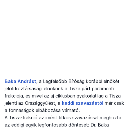
Baka Andrást
, a Legfelsőbb Bíróság korábbi elnökét
jelöli köztársasági elnöknek a Tisza párt parlamenti
frakciója, és mivel az új ciklusban gyakorlatilag a Tisza
jelenti az Országgyűlést, a
keddi szavazástól
már csak
a formaságok elbábozása várható.
A Tisza-frakció az imént titkos szavazással meghozta
az eddigi egyik legfontosabb döntését: Dr. Baka