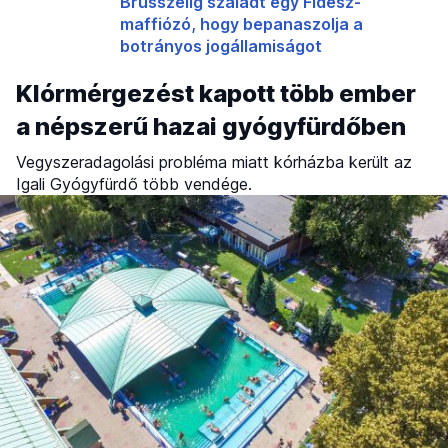
Brüsszelig szaladt egy Fidesz-
maffiózó, hogy bepanaszolja a
botrányos jogállamiságot
Klórmérgezést kapott több ember
a népszerű hazai gyógyfürdőben
Vegyszeradagolási probléma miatt kórházba került az
Igali Gyógyfürdő több vendége.