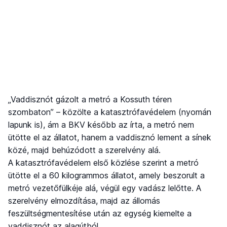
„Vaddisznót gázolt a metró a Kossuth téren
szombaton” – közölte a katasztrófavédelem (nyomán
lapunk is), ám a BKV később az írta, a metró nem
ütötte el az állatot, hanem a vaddisznó lement a sínek
közé, majd behúzódott a szerelvény alá.
A katasztrófavédelem első közlése szerint a metró
ütötte el a 60 kilogrammos állatot, amely beszorult a
metró vezetőfülkéje alá, végül egy vadász lelőtte. A
szerelvény elmozdítása, majd az állomás
feszültségmentesítése után az egység kiemelte a
vaddisznót az alagútból.