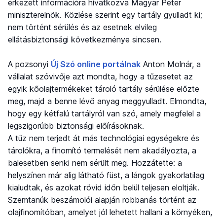
érkezett információra hivatkozva Magyar Péter
miniszterelnök. Közlése szerint egy tartály gyulladt ki;
nem történt sérülés és az esetnek elvileg
ellátásbiztonsági következménye sincsen.
A pozsonyi
Új Szó online portálnak
Anton Molnár, a
vállalat szóvivője azt mondta, hogy a tűzesetet az
egyik kőolajtermékeket tároló tartály sérülése előzte
meg, majd a benne lévő anyag meggyulladt. Elmondta,
hogy egy kétfalú tartályról van szó, amely megfelel a
legszigorúbb biztonsági előírásoknak.
A tűz nem terjedt át más technológiai egységekre és
tárolókra, a finomító termelését nem akadályozta, a
balesetben senki nem sérült meg. Hozzátette: a
helyszínen már alig látható füst, a lángok gyakorlatilag
kialudtak, és azokat rövid időn belül teljesen eloltják.
Szemtanúk beszámolói alapján robbanás történt az
olajfinomítóban, amelyet jól lehetett hallani a környéken,