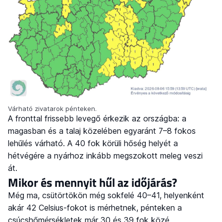
Várható zivatarok pénteken.
A fronttal frissebb levegő érkezik az országba: a
magasban és a talaj közelében egyaránt 7–8 fokos
lehűlés várható. A 40 fok körüli hőség helyét a
hétvégére a nyárhoz inkább megszokott meleg veszi
át.
Mikor és mennyit hűl az időjárás?
Még ma, csütörtökön még sokfelé 40–41, helyenként
akár 42 Celsius-fokot is mérhetnek, pénteken a
csúcshőmérsékletek már 30 és 39 fok közé