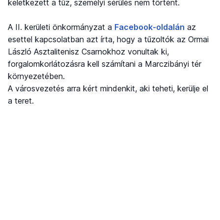
keletkezett a tűz, személyi sérülés nem történt.
A II. kerületi önkormányzat a
Facebook-oldalán
az
esettel kapcsolatban azt írta, hogy a tűzoltók az Ormai
László Asztalitenisz Csarnokhoz vonultak ki,
forgalomkorlátozásra kell számítani a Marczibányi tér
környezetében.
A városvezetés arra kért mindenkit, aki teheti, kerülje el
a teret.