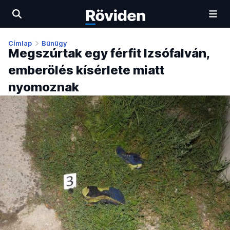
Címlap
Bűnügy
Megszúrtak egy férfit Izsófalván,
emberölés kísérlete miatt
nyomoznak