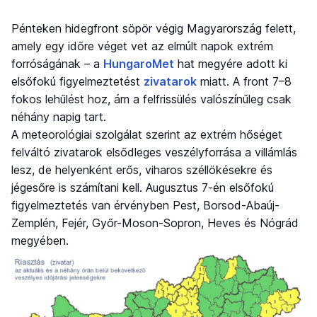
Pénteken hidegfront söpör végig Magyarország felett,
amely egy időre véget vet az elmúlt napok extrém
forróságának – a
HungaroMet
hat megyére adott ki
elsőfokú figyelmeztetést
zivatarok
miatt. A front 7–8
fokos lehűlést hoz, ám a felfrissülés valószínűleg csak
néhány napig tart.
A meteorológiai szolgálat szerint az extrém hőséget
felváltó zivatarok elsődleges veszélyforrása a villámlás
lesz, de helyenként erős, viharos széllökésekre és
jégesőre is számítani kell. Augusztus 7-én elsőfokú
figyelmeztetés van érvényben Pest, Borsod-Abaúj-
Zemplén, Fejér, Győr-Moson-Sopron, Heves és Nógrád
megyében.