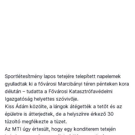
Sportlétesítmény lapos tetejére telepített napelemek
gyulladtak ki a fővárosi Marcibányi téren pénteken kora
délután – tudatta a Fővárosi Katasztrófavédelmi
Igazgatóság helyettes szóvivője.
Kiss Ádám közölte, a lángok átégették a tetőt és az
épületre is átterjedtek, de a helyszínre érkező 30
tűzoltó megfékezte a tüzet.
Az MTI úgy értesült, hogy egy konditerem tetején