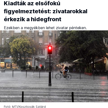
Kiadták az elsőfokú
figyelmeztetést: zivatarokkal
érkezik a hidegfront
Ezekben a megyékben lehet zivatar pénteken.
Fotó: MTI/Koszticsák Szilárd