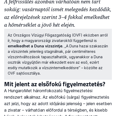
A felfrissülés azonban várhatóan nem tart
sokáig: vasárnaptól ismét melegedés kezdődik,
az előrejelzések szerint 3–4 fokkal emelkedhet
a hőmérséklet a jövő hét elején.
Az Országos Vízügyi Főigazgatóság (OVF) eközben arról
ír, hogy a magyarországi zivataroktól függetlenül is
emelkedhet a Duna vízszintje
. „A Duna hazai szakaszán
a vízszintek jelenleg stagnálnak, pár centiméteres
vízszintváltozások tapasztalhatók, ugyanakkor a Duna
osztrák vízgyűjtőin már elkezdett esni az eső, ezért
esély mutatkozik a vízszintemelkedésre” – közölte az
OVF sajtóosztálya.
Mit jelent az elsőfokú figyelmeztetés?
A HungaroMet háromfokozatú figyelmeztetési
rendszert alkalmaz. Az elsőfokú (sárga) figyelmeztetés
azt jelzi, hogy az adott időjárási jelenség – jelen esetben
a zivatar – várhatóan előfordul a térségben, és kisebb