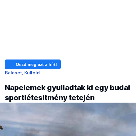
Oszd meg ezt a hírt!
Baleset
Külföld
Napelemek gyulladtak ki egy budai
sportlétesítmény tetején