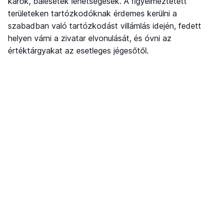
károk, balesetek lehetségesek. A figyelmeztetett
területeken tartózkodóknak érdemes kerülni a
szabadban való tartózkodást villámlás idején, fedett
helyen várni a zivatar elvonulását, és óvni az
értéktárgyakat az esetleges jégesőtől.