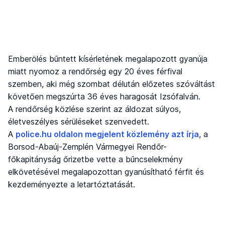
Emberölés bűntett kísérletének megalapozott gyanúja
miatt nyomoz a rendőrség egy 20 éves férfival
szemben, aki még szombat délután előzetes szóváltást
követően megszúrta 36 éves haragosát Izsófalván.
A rendőrség közlése szerint az áldozat súlyos,
életveszélyes sérüléseket szenvedett.
A
police.hu oldalon megjelent közlemény azt írja
, a
Borsod-Abaúj-Zemplén Vármegyei Rendőr-
főkapitányság őrizetbe vette a bűncselekmény
elkövetésével megalapozottan gyanúsítható férfit és
kezdeményezte a letartóztatását.