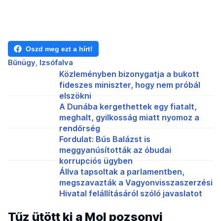
Oszd meg ezt a hírt!
Bűnügy
Izsófalva
Közleményben bizonygatja a bukott
fideszes miniszter, hogy nem próbál
elszökni
A Dunába kergethettek egy fiatalt,
meghalt, gyilkosság miatt nyomoz a
rendőrség
Fordulat: Bús Balázst is
meggyanúsították az óbudai
korrupciós ügyben
Állva tapsoltak a parlamentben,
megszavazták a Vagyonvisszaszerzési
Hivatal felállításáról szóló javaslatot
Tűz ütött ki a Mol pozsonyi