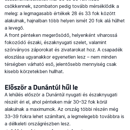
csökkennek, szombaton pedig tovább mérséklődik a
meleg: a legmagasabb értékek 28 és 33 fok között
alakulnak, hajnalban több helyen ismét 20 fok alá hűlhet
a levegő.
A front pénteken megerősödő, helyenként viharossá
fokozódó északi, északnyugati szelet, valamint
szórványos záporokat és zivatarokat hoz. A csapadék
eloszlása ugyanakkor egyenetlen lesz – nem minden
térségben várható eső, jelentősebb mennyiség csak
kisebb körzetekben hullhat.
Először a Dunántúl hűl le
A lehűlés először a Dunántúl nyugati és északnyugati
részét éri el, ahol pénteken már 30–32 fok körül
alakulnak a maximumok. Az ország többi részén még
33–39 fokra lehet számítani, a legmelegebb továbbra is
a délkeleti országrészben lesz.