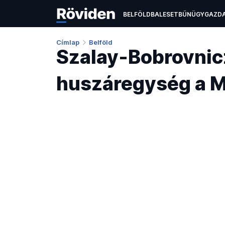
BELFÖLD
BALESET
BŰNÜGY
GAZD
ÉLETMÓD
KULTÚRA
OKTATÁS
TEC
Címlap
Belföld
Szalay-Bobrovnicz
huszáregység a 