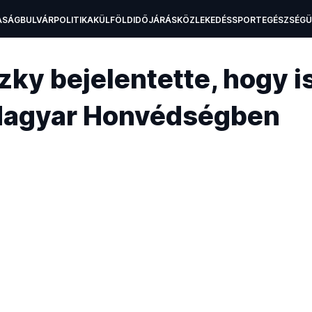
ASÁG
BULVÁR
POLITIKA
KÜLFÖLD
IDŐJÁRÁS
KÖZLEKEDÉS
SPORT
EGÉSZSÉG
H
ky bejelentette, hogy i
Magyar Honvédségben