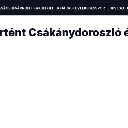
ASÁG
BULVÁR
POLITIKA
KÜLFÖLD
IDŐJÁRÁS
KÖZLEKEDÉS
SPORT
EGÉSZSÉG
H
örtént Csákánydoroszló 