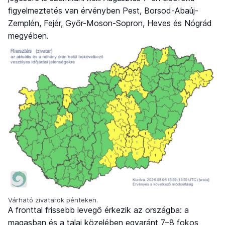
figyelmeztetés van érvényben Pest, Borsod-Abaúj-
Zemplén, Fejér, Győr-Moson-Sopron, Heves és Nógrád
megyében.
Várható zivatarok pénteken.
A fronttal frissebb levegő érkezik az országba: a
magasban és a talaj közelében egyaránt 7–8 fokos