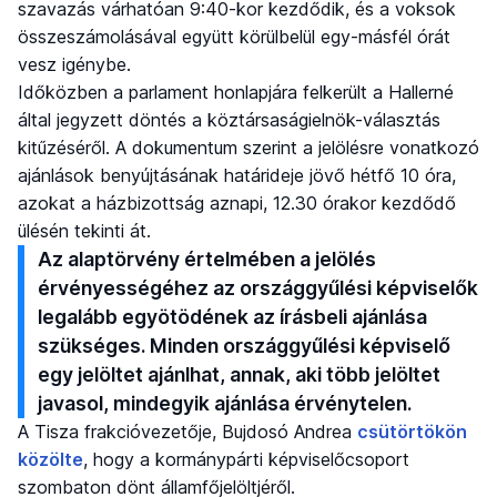
szavazás várhatóan 9:40-kor kezdődik, és a voksok
összeszámolásával együtt körülbelül egy-másfél órát
vesz igénybe.
Időközben a parlament honlapjára felkerült a Hallerné
által jegyzett döntés a köztársaságielnök-választás
kitűzéséről. A dokumentum szerint a jelölésre vonatkozó
ajánlások benyújtásának határideje jövő hétfő 10 óra,
azokat a házbizottság aznapi, 12.30 órakor kezdődő
ülésén tekinti át.
Az alaptörvény értelmében a jelölés
érvényességéhez az országgyűlési képviselők
legalább egyötödének az írásbeli ajánlása
szükséges. Minden országgyűlési képviselő
egy jelöltet ajánlhat, annak, aki több jelöltet
javasol, mindegyik ajánlása érvénytelen.
A Tisza frakcióvezetője, Bujdosó Andrea
csütörtökön
közölte
, hogy a kormánypárti képviselőcsoport
szombaton dönt államfőjelöltjéről.