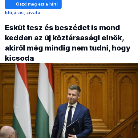
Oszd meg ezt a hírt!
Időjárás
zivatar
Esküt tesz és beszédet is mond
kedden az új köztársasági elnök,
akiről még mindig nem tudni, hogy
kicsoda