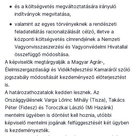
és a költségvetés megváltoztatására irányuló
indítványok megvitatása,
valamint az egyes törvényeknek a rendészeti
feladatellátás racionalizálását célzó, illetve a
központi költségvetés címrendjének a Nemzeti
Vagyonvisszaszerzési és Vagyonvédelmi Hivatallal
összefüggő módosítása.
A képviselők megtárgyalják a Magyar Agrár-,
Élelmiszergazdasági és Vidékfejlesztési Kamaráról szóló
jogszabály módosítását kezdeményező előterjesztést
is.
A határozathozatalok kedden lesznek. Az
Országgyűlésnek Varga Lőrinc Mihály (Tisza), Takács
Péter (Fidesz) és Toroczkai László (Mi Hazánk)
mentelmi ügyében is döntést kell hoznia, utóbbi
képviselő mentelmi jogának felfüggesztését két ügyben
is kezdeményezték.