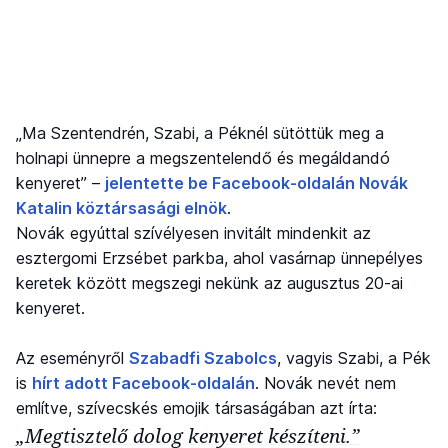
„Ma Szentendrén, Szabi, a Péknél sütöttük meg a
holnapi ünnepre a megszentelendő és megáldandó
kenyeret” –
jelentette be Facebook-oldalán Novák
Katalin köztársasági elnök
.
Novák egyúttal szívélyesen invitált mindenkit az
esztergomi Erzsébet parkba, ahol vasárnap ünnepélyes
keretek között megszegi nekünk az augusztus 20-ai
kenyeret.
Az eseményről
Szabadfi Szabolcs
, vagyis Szabi, a Pék
is
hírt adott Facebook-oldalán
. Novák nevét nem
említve, szívecskés emojik társaságában azt írta:
„Megtisztelő dolog kenyeret készíteni.”