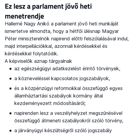
Ez lesz a parlament jövő heti
menetrendje
Hallerné Nagy Anikó a parlament jövő heti munkáját
ismertetve elmondta, hogy a hétfői ülésnap Magyar
Péter miniszterelnök napirend előtti felszólalásával indul,
majd interpellációkkal, azonnali kérdésekkel és
kérdésekkel folytatódik.
A képviselők aznap tárgyalnak
az egészségügyi adatkezelést érintő törvények,
a közneveléssel kapcsolatos jogszabályok,
és a közpénzügyi reformokkal összefüggő egyes
államháztartási szabályok kormány által
kezdeményezett módosításáról;
napirenden lesz a veszélyhelyzet megszűnésével
összefüggő átmeneti szabályokról szóló törvény,
a járványügyi készültségről szóló jogszabály