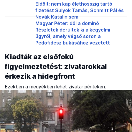
Eldőlt: nem kap élethosszig tartó
fizetést Sulyok Tamás, Schmitt Pál és
Novák Katalin sem
Magyar Péter: dől a dominó
Részletek derültek ki a kegyelmi
ügyről, amely végső soron a
Pedofidesz bukásához vezetett
Kiadták az elsőfokú
figyelmeztetést: zivatarokkal
érkezik a hidegfront
Ezekben a megyékben lehet zivatar pénteken.