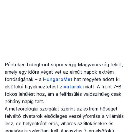
Pénteken hidegfront söpör végig Magyarország felett,
amely egy időre véget vet az elmúlt napok extrém
forróságának – a
HungaroMet
hat megyére adott ki
elsőfokú figyelmeztetést
zivatarok
miatt. A front 7–8
fokos lehűlést hoz, ám a felfrissülés valószínűleg csak
néhány napig tart.
A meteorológiai szolgálat szerint az extrém hőséget
felváltó zivatarok elsődleges veszélyforrása a villámlás
lesz, de helyenként erős, viharos széllökésekre és
jégesőre is számítani kell. Augusztus 7-én elsőfokú