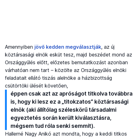
Amennyiben
jövő kedden megválasztják
, az új
köztársasági elnök esküt tesz, majd beszédet mond az
Országgyűlés előtt, előzetes bemutatkozást azonban
várhatóan nem tart – közölte az Országgyűlés elnöki
feladatait ellátó tiszás alelnöke a házbizottság
csütörtöki ülését követően,
éppen csak azt az apróságot titkolva továbbra
is, hogy ki lesz ez a „titokzatos” köztársasági
elnök (aki állítólag széleskörű társadalmi
egyeztetés során került kiválasztásra,
mégsem tud róla senki semmit).
Hallerné Nagy Anikó azt mondta, hogy a keddi titkos