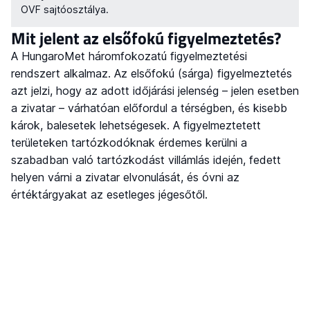
OVF sajtóosztálya.
Mit jelent az elsőfokú figyelmeztetés?
A HungaroMet háromfokozatú figyelmeztetési
rendszert alkalmaz. Az elsőfokú (sárga) figyelmeztetés
azt jelzi, hogy az adott időjárási jelenség – jelen esetben
a zivatar – várhatóan előfordul a térségben, és kisebb
károk, balesetek lehetségesek. A figyelmeztetett
területeken tartózkodóknak érdemes kerülni a
szabadban való tartózkodást villámlás idején, fedett
helyen várni a zivatar elvonulását, és óvni az
értéktárgyakat az esetleges jégesőtől.