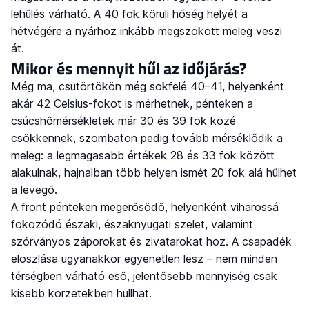
lehűlés várható. A 40 fok körüli hőség helyét a
hétvégére a nyárhoz inkább megszokott meleg veszi
át.
Mikor és mennyit hűl az időjárás?
Még ma, csütörtökön még sokfelé 40–41, helyenként
akár 42 Celsius-fokot is mérhetnek, pénteken a
csúcshőmérsékletek már 30 és 39 fok közé
csökkennek, szombaton pedig tovább mérséklődik a
meleg: a legmagasabb értékek 28 és 33 fok között
alakulnak, hajnalban több helyen ismét 20 fok alá hűlhet
a levegő.
A front pénteken megerősödő, helyenként viharossá
fokozódó északi, északnyugati szelet, valamint
szórványos záporokat és zivatarokat hoz. A csapadék
eloszlása ugyanakkor egyenetlen lesz – nem minden
térségben várható eső, jelentősebb mennyiség csak
kisebb körzetekben hullhat.