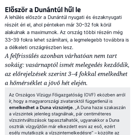
Először a Dunántúl hűl le
A lehűlés először a Dunántúl nyugati és északnyugati
részét éri el, ahol pénteken már 30–32 fok körül
alakulnak a maximumok. Az ország többi részén még
33–39 fokra lehet számítani, a legmelegebb továbbra is
a délkeleti országrészben lesz.
A felfrissülés azonban várhatóan nem tart
sokáig: vasárnaptól ismét melegedés kezdődik,
az előrejelzések szerint 3–4 fokkal emelkedhet
a hőmérséklet a jövő hét elején.
Az Országos Vízügyi Főigazgatóság (OVF) eközben arról
ír, hogy a magyarországi zivataroktól függetlenül is
emelkedhet a Duna vízszintje
. „A Duna hazai szakaszán
a vízszintek jelenleg stagnálnak, pár centiméteres
vízszintváltozások tapasztalhatók, ugyanakkor a Duna
osztrák vízgyűjtőin már elkezdett esni az eső, ezért
esély mutatkozik a vízszintemelkedésre” – közölte az