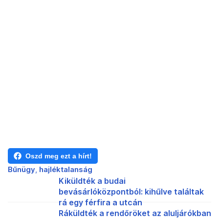
Oszd meg ezt a hírt!
Bűnügy
hajléktalanság
Kiküldték a budai
bevásárlóközpontból: kihűlve találtak
rá egy férfira a utcán
Ráküldték a rendőröket az aluljárókban