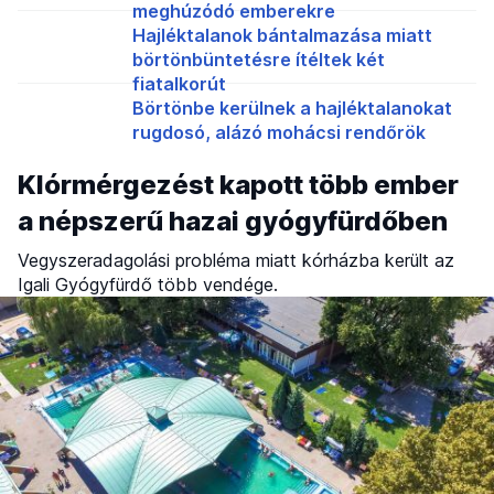
meghúzódó emberekre
Hajléktalanok bántalmazása miatt
börtönbüntetésre ítéltek két
fiatalkorút
Börtönbe kerülnek a hajléktalanokat
rugdosó, alázó mohácsi rendőrök
Klórmérgezést kapott több ember
a népszerű hazai gyógyfürdőben
Vegyszeradagolási probléma miatt kórházba került az
Igali Gyógyfürdő több vendége.