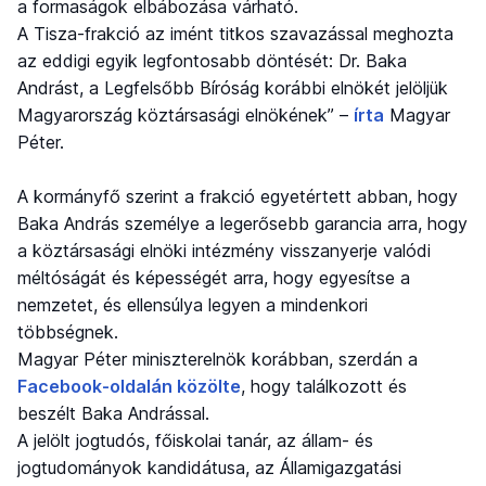
a formaságok elbábozása várható.
A Tisza-frakció az imént titkos szavazással meghozta
az eddigi egyik legfontosabb döntését: Dr. Baka
Andrást, a Legfelsőbb Bíróság korábbi elnökét jelöljük
Magyarország köztársasági elnökének” –
írta
Magyar
Péter.
A kormányfő szerint a frakció egyetértett abban, hogy
Baka András személye a legerősebb garancia arra, hogy
a köztársasági elnöki intézmény visszanyerje valódi
méltóságát és képességét arra, hogy egyesítse a
nemzetet, és ellensúlya legyen a mindenkori
többségnek.
Magyar Péter miniszterelnök korábban, szerdán a
Facebook-oldalán közölte
, hogy találkozott és
beszélt Baka Andrással.
A jelölt jogtudós, főiskolai tanár, az állam- és
jogtudományok kandidátusa, az Államigazgatási