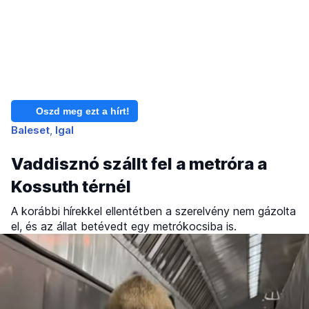
Oszd meg ezt a hírt!
Baleset
Igal
Vaddisznó szállt fel a metróra a
Kossuth térnél
A korábbi hírekkel ellentétben a szerelvény nem gázolta
el, és az állat betévedt egy metrókocsiba is.