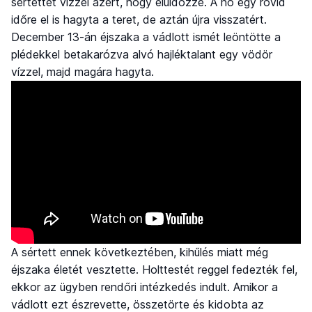
sértettet vízzel azért, hogy elüldözze. A nő egy rövid
időre el is hagyta a teret, de aztán újra visszatért.
December 13-án éjszaka a vádlott ismét leöntötte a
plédekkel betakarózva alvó hajléktalant egy vödör
vízzel, majd magára hagyta.
A sértett ennek következtében, kihűlés miatt még
éjszaka életét vesztette. Holttestét reggel fedezték fel,
ekkor az ügyben rendőri intézkedés indult. Amikor a
vádlott ezt észrevette, összetörte és kidobta az