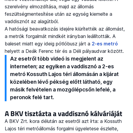
szerelvény elmozdítása, majd az állomás
feszültségmentesítése után az egység kiemelte a
vaddisznót az alagútból.
A hatósági beavatkozás idejére kiürítették az állomást,
a metrók forgalmát mindkét irányban leállították. A
baleset miatt egy ideig pótlóbusz járt a
2-es metró
helyett a Deák Ferenc tér és a Déli pályaudvar között.
Az esetről több videó is megjelent az
interneten; az egyiken a vaddisznó a 2-es
metró Kossuth Lajos téri állomásán a kijárat
közelében lévő pékség előtt látható, egy
másik felvételen a mozgólépcsőn lefelé, a
peronok felé tart.
A BKV tisztázta a vaddisznó kálváriáját
A BKV Zrt. kora délután az esetről azt írta: a Kossuth
Lajos téri metróállomás forgalmi ügyeletese észlelte,