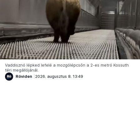
Vaddisznó lépked lefelé a mozgólépcsőn a 2-es metró Kossuth
téri megállójánál.
Röviden
2026. augusztus 8. 13:49