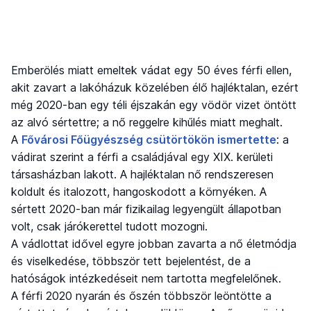
Emberölés miatt emeltek vádat egy 50 éves férfi ellen,
akit zavart a lakóházuk közelében élő hajléktalan, ezért
még 2020-ban egy téli éjszakán egy vödör vizet öntött
az alvó sértettre; a nő reggelre kihűlés miatt meghalt.
A
Fővárosi Főügyészség csütörtökön ismertette
: a
vádirat szerint a férfi a családjával egy XIX. kerületi
társasházban lakott. A hajléktalan nő rendszeresen
koldult és italozott, hangoskodott a környéken. A
sértett 2020-ban már fizikailag legyengült állapotban
volt, csak járókerettel tudott mozogni.
A vádlottat idővel egyre jobban zavarta a nő életmódja
és viselkedése, többször tett bejelentést, de a
hatóságok intézkedéseit nem tartotta megfelelőnek.
A férfi 2020 nyarán és őszén többször leöntötte a