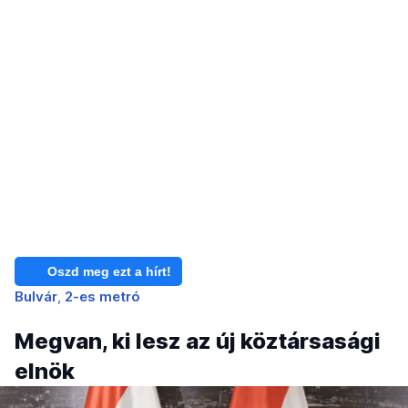
Oszd meg ezt a hírt!
Bulvár
2-es metró
Megvan, ki lesz az új köztársasági
elnök