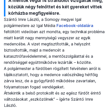
A mentők végül 14 strandolót vizsgáltak meg,
közülük négy felnőttet és két gyereket vittek
kórházba megfigyelésre.
Szántó Imre László, a Somogy megyei Igal
polgármestere az Igal Média
Facebook-oldalára
feltöltött videóban azt mondta, egy technikai probléma
miatt került nagy mennyiségű vegyszer az egyik
medencébe. A vizet megtisztították, a helyszínt
biztosították, majd a medencét a
katasztrófavédelemmel, a mentőszolgálattal és a
rendőrséggel együttműködve lezárták – közölte.
A polgármester a fürdőben rögzített felvételen arról is
tájékoztatott, hogy a medence valószínűleg hétfőig
zárva lesz, de a gyógyfürdő működése zavartalan,
folyamatosan fogad vendégeket.
Áttekintik a belső protokollt és az egész fürdőt érintő
változásokat „eszközölnek” – ígérte Szántó Imre
László.