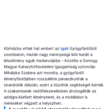
Kórházba vittek hat embert az
Igali
Gyógyfürdőből
szombaton, miután nagy mennyiségű klór került a
létesítmény egyik medencéjébe – közölte a Somogy
Megyei Katasztrófavédelmi Igazgatóság szóvivője.
Mihályka Szabina azt mondta, a gyógyfürdő
élményfürdőjében rosszullétre panaszkodtak a
strandolók délután, ezért a tűzoltók segítéségét kérték.
A szakemberek védőfelszerelésben átvizsgálták az
addigra kiürített élményteret, és a mobillabor is
méréseket végzett a helyszínen.