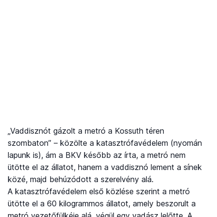
„Vaddisznót gázolt a metró a Kossuth téren
szombaton” – közölte a katasztrófavédelem (nyomán
lapunk is), ám a BKV később az írta, a metró nem
ütötte el az állatot, hanem a vaddisznó lement a sínek
közé, majd behúzódott a szerelvény alá.
A katasztrófavédelem első közlése szerint a metró
ütötte el a 60 kilogrammos állatot, amely beszorult a
metró vezetőfülkéje alá, végül egy vadász lelőtte. A