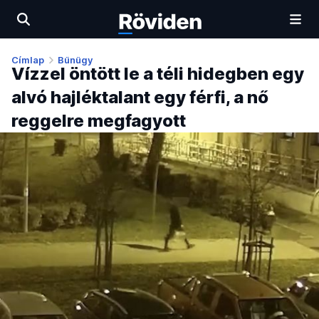
Címlap
Bűnügy
Vízzel öntött le a téli hidegben egy
alvó hajléktalant egy férfi, a nő
reggelre megfagyott