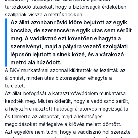
tartózkodó utasokat, hogy a biztonságuk érdekében
szálljanak vissza a metrókocsikba.
Az állat azonban rövid időre bejutott az egyik
kocsiba, de szerencsére egyik utas sem sérült
meg. A vaddisznó ezt követően elhagyta a
szerelvényt, majd a pályára vezető szolgálati
lépcsőn lejutott a sínek közé, és a várakozó
metró alá húzódott.
A BKV munkatársai azonnal kiürítették és lezárták az
állomást, minden utas biztonságban elhagyta a
területet.
Az állat befogását a katasztrófavédelem munkatársai
kezdték meg. Miután kiderült, hogy a vaddisznó sérült,
a helyszínre riasztott hatósági állatorvos megvizsgálta
és felmérte az állapotát, majd a lehetséges
megoldásokat mérlegelve a kilövés mellett döntött.
Azt egyelőre nem tudni, hogy a vaddisznó hol szerezte