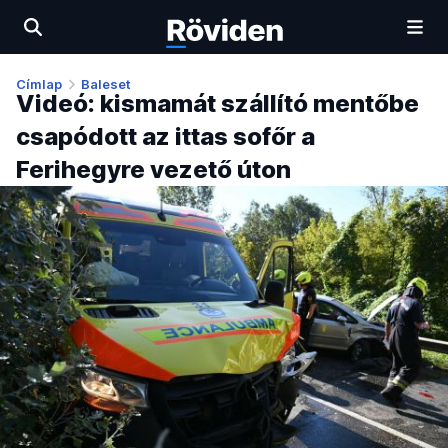
Címlap
Baleset
Videó: kismamát szállító mentőbe
csapódott az ittas sofőr a
Ferihegyre vezető úton