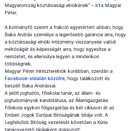
Magyarország köztársasági elnökének” –
írta
Magyar
Péter.
A kormányfő szerint a frakció egyetértett abban, hogy
Baka András személye a legerősebb garancia arra, hogy
a köztársasági elnöki intézmény visszanyerje valódi
méltóságát és képességét arra, hogy egyesítse a
nemzetet, és ellensúlya legyen a mindenkori
többségnek.
Magyar Péter miniszterelnök korábban, szerdán a
Facebook-oldalán közölte
, hogy találkozott és
beszélt Baka Andrással.
A jelölt jogtudós, főiskolai tanár, az állam- és
jogtudományok kandidátusa, az Államigazgatási
Főiskola egykori főigazgatója és két cikluson át az
Emberi Jogok Európai Bíróságának bírája volt. A
Legfelsőbb Bíróság vezetését követően a Kúria
tanácsvezető bírájaként dolgozott.