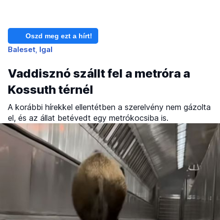
Oszd meg ezt a hírt!
Baleset
Igal
Vaddisznó szállt fel a metróra a
Kossuth térnél
A korábbi hírekkel ellentétben a szerelvény nem gázolta
el, és az állat betévedt egy metrókocsiba is.