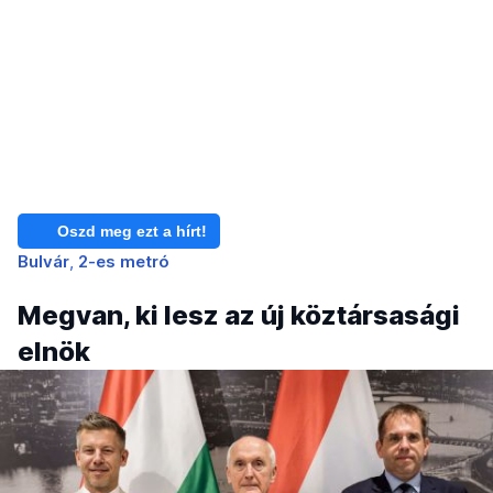
Oszd meg ezt a hírt!
Bulvár
2-es metró
Megvan, ki lesz az új köztársasági
elnök