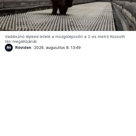
Vaddisznó lépked lefelé a mozgólépcsőn a 2-es metró Kossuth
téri megállójánál.
Röviden
2026. augusztus 8. 13:49