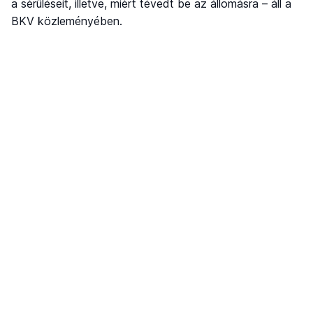
a sérüléseit, illetve, miért tévedt be az állomásra – áll a
BKV közleményében.