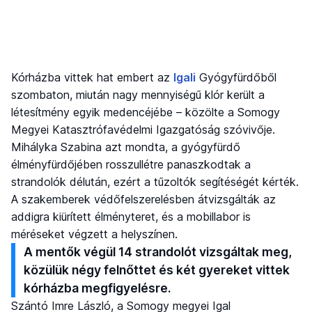
Kórházba vittek hat embert az
Igali
Gyógyfürdőből
szombaton, miután nagy mennyiségű klór került a
létesítmény egyik medencéjébe – közölte a Somogy
Megyei Katasztrófavédelmi Igazgatóság szóvivője.
Mihályka Szabina azt mondta, a gyógyfürdő
élményfürdőjében rosszullétre panaszkodtak a
strandolók délután, ezért a tűzoltók segítéségét kérték.
A szakemberek védőfelszerelésben átvizsgálták az
addigra kiürített élményteret, és a mobillabor is
méréseket végzett a helyszínen.
A mentők végül 14 strandolót vizsgáltak meg,
közülük négy felnőttet és két gyereket vittek
kórházba megfigyelésre.
Szántó Imre László, a Somogy megyei Igal