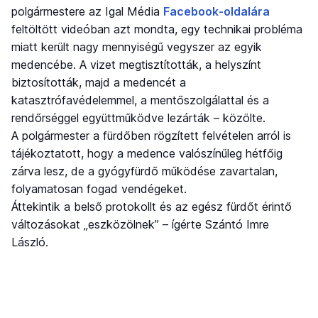
polgármestere az Igal Média
Facebook-oldalára
feltöltött videóban azt mondta, egy technikai probléma
miatt került nagy mennyiségű vegyszer az egyik
medencébe. A vizet megtisztították, a helyszínt
biztosították, majd a medencét a
katasztrófavédelemmel, a mentőszolgálattal és a
rendőrséggel együttműködve lezárták – közölte.
A polgármester a fürdőben rögzített felvételen arról is
tájékoztatott, hogy a medence valószínűleg hétfőig
zárva lesz, de a gyógyfürdő működése zavartalan,
folyamatosan fogad vendégeket.
Áttekintik a belső protokollt és az egész fürdőt érintő
változásokat „eszközölnek” – ígérte Szántó Imre
László.