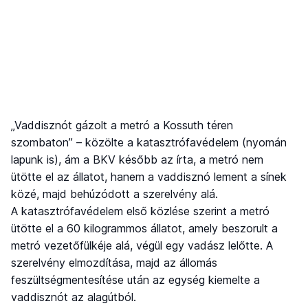
„Vaddisznót gázolt a metró a Kossuth téren
szombaton” – közölte a katasztrófavédelem (nyomán
lapunk is), ám a BKV később az írta, a metró nem
ütötte el az állatot, hanem a vaddisznó lement a sínek
közé, majd behúzódott a szerelvény alá.
A katasztrófavédelem első közlése szerint a metró
ütötte el a 60 kilogrammos állatot, amely beszorult a
metró vezetőfülkéje alá, végül egy vadász lelőtte. A
szerelvény elmozdítása, majd az állomás
feszültségmentesítése után az egység kiemelte a
vaddisznót az alagútból.