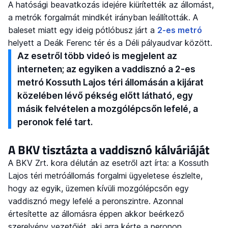
A hatósági beavatkozás idejére kiürítették az állomást,
a metrók forgalmát mindkét irányban leállították. A
baleset miatt egy ideig pótlóbusz járt a
2-es metró
helyett a Deák Ferenc tér és a Déli pályaudvar között.
Az esetről több videó is megjelent az
interneten; az egyiken a vaddisznó a 2-es
metró Kossuth Lajos téri állomásán a kijárat
közelében lévő pékség előtt látható, egy
másik felvételen a mozgólépcsőn lefelé, a
peronok felé tart.
A BKV tisztázta a vaddisznó kálváriáját
A BKV Zrt. kora délután az esetről azt írta: a Kossuth
Lajos téri metróállomás forgalmi ügyeletese észlelte,
hogy az egyik, üzemen kívüli mozgólépcsőn egy
vaddisznó megy lefelé a peronszintre. Azonnal
értesítette az állomásra éppen akkor beérkező
szerelvény vezetőjét, aki arra kérte a peronon