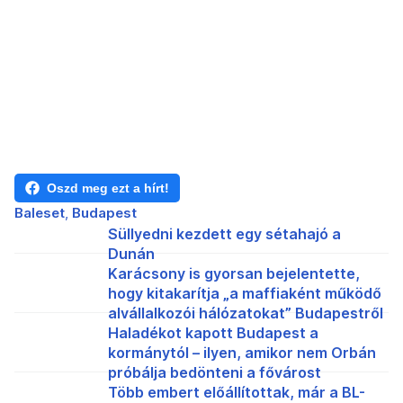
Oszd meg ezt a hírt!
Baleset
Budapest
Süllyedni kezdett egy sétahajó a
Dunán
Karácsony is gyorsan bejelentette,
hogy kitakarítja „a maffiaként működő
alvállalkozói hálózatokat” Budapestről
Haladékot kapott Budapest a
kormánytól – ilyen, amikor nem Orbán
próbálja bedönteni a fővárost
Több embert előállítottak, már a BL-