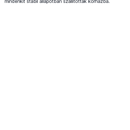
mindenkit stabil állapotban szállítottak kórházba.