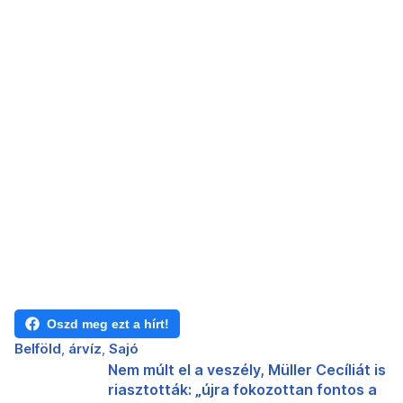
Oszd meg ezt a hírt!
Belföld
árvíz
Sajó
Nem múlt el a veszély, Müller Cecíliát is
riasztották: „újra fokozottan fontos a