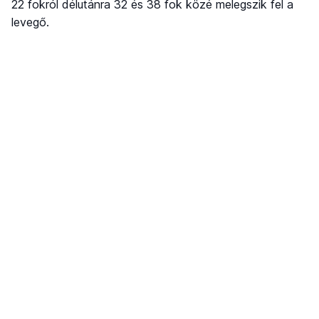
22 fokról délutánra 32 és 38 fok közé melegszik fel a
levegő.