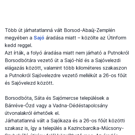
Több út járhatatlanná vált Borsod-Abaúj-Zemplén
megyében a
Sajó
áradása miatt – közölte az Útinform
kedd reggel.
Azt írták, a folyó áradása miatt nem járható a Putnokról
Borsodbótára vezető út a Sajó-híd és a Sajóvelezdi
elágazás között, valamint több kilométeres szakaszon
a Putnokról Sajóvelezdre vezető mellékút a 26-os főút
és Sajóvelezd között.
Borsodbóta, Sáta és Sajómercse települések a
Bánréve-Ózd vagy a Vadna-Dédéstapolcsány
útvonalakról érhetőek el.
Járhatatlanná vált a Sajókaza és a 26-os főút közötti
szakasz is, így a település a Kazincbarcika-Múcsony-