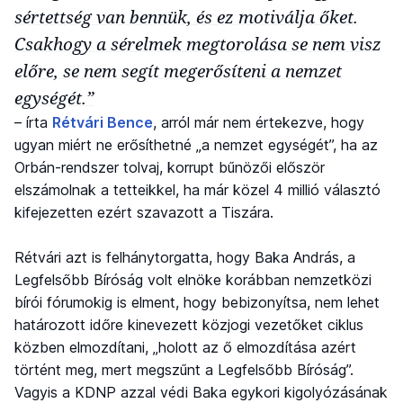
sértettség van bennük, és ez motiválja őket.
Csakhogy a sérelmek megtorolása se nem visz
előre, se nem segít megerősíteni a nemzet
egységét.”
– írta
Rétvári Bence
, arról már nem értekezve, hogy
ugyan miért ne erősíthetné „a nemzet egységét”, ha az
Orbán-rendszer tolvaj, korrupt bűnözői először
elszámolnak a tetteikkel, ha már közel 4 millió választó
kifejezetten ezért szavazott a Tiszára.
Rétvári azt is felhánytorgatta, hogy Baka András, a
Legfelsőbb Bíróság volt elnöke korábban nemzetközi
bírói fórumokig is elment, hogy bebizonyítsa, nem lehet
határozott időre kinevezett közjogi vezetőket ciklus
közben elmozdítani, „holott az ő elmozdítása azért
történt meg, mert megszűnt a Legfelsőbb Bíróság”.
Vagyis a KDNP azzal védi Baka egykori kigolyózásának