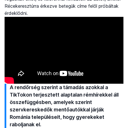
Récekeresztúrra érkezve betegük címe felől próbáltak
érdeklődni.
A rendőrség szerint a támadás azokkal a
TikTokon terjesztett alaptalan rémhírekkel áll
összefüggésben, amelyek szerint
szervkereskedők mentőautókkal járják
Románia településeit, hogy gyerekeket
raboljanak el.