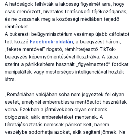
A hatóságok felhívták a lakosság figyelmét arra, hogy
csak ellenőrzött, hivatalos forrásokból tájékozódjanak,
és ne osszanak meg a közösségi médiában terjedő
rémhíreket.
A bukaresti belügyminisztérium vasárnap újabb cáfolatot
tett közzé
Facebook-oldalán
, a bejegyzést három,
„fekete mentővel” riogató, rémhírterjesztő TikTok-
bejegyzés képernyőmentésével illusztrálva. A tárca
szerint a pánikkeltésre használt „figyelmeztető” fotókat
manipulálták vagy mesterséges intelligenciával hozták
létre.
„Romániában valójában soha nem jegyeztek fel olyan
esetet, amelynél emberrablásra mentőautót használtak
volna. Ezekben a járművekben olyan emberek
dolgoznak, akik emberéleteket mentenek. A
félretájékoztatás nemcsak pánikot kelt, hanem
veszélybe sodorhatja azokat, akik segíteni jönnek. Ne