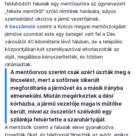
feldühödött falusiak egy mentőautóra az úgynevezett
„fekete mentőről” szóló rémhírek hatására, súlyos
szemsérülést okozva a jármű vezetőjének.
A
beszámoló
szerint a Kolozs megyei mentőszolgálat
járműve szombat este egy beteget vett fel a Dés
városától 40 kilométerre lévő faluban, de a település
központjában két személyautóval eltorlaszolták az
útját, megállásra kényszerítették, és többen
rátámadtak.
A mentőorvos szerint csak azért úszták meg a
lincselést, mert a sofőrnek sikerült
megfordítania a járművet és a másik irányba
elmenekülni. Miután megérkeztek a dési
kórházba, a jármű vezetője maga is műtőbe
került, mivel az összetört szélvédő egy
szilánkja felsértette a szaruhártyáját.
A mentősök szerint a falusiak eleve gyanakodva
fogadták őket, és telefonnal filmezték az autót, amikor