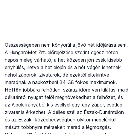
Összességében nem könyörül a jövő hét időjárása sem.
A HungaroMet Zrt. előrejelzése szerint egész héten
napos meleg várható, a hét közepén jön csak kisebb
enyhülés, illetve a hét elején és a hét végén lehetnek
néhol záporok, zivatarok, de ezektől eltekintve
maradnak a napközbeni 34-38 fokos maximumok.
Hétfőn
jobbára felhőtlen, száraz időre van kilátás, majd
délutántól nyugat felől megnövekedhet a felhőzet, és
az Alpok irányából kis eséllyel egy-egy zápor, esetleg
zivatar is érkezhet. A délies szél az Észak-Dunántúlon
és az Északi-középhegységben olykor megélénkül,
másutt többnyire mérsékelt marad a légmozgás.