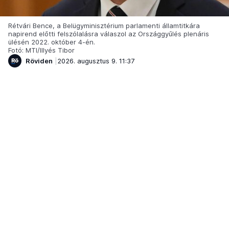
Rétvári Bence, a Belügyminisztérium parlamenti államtitkára
napirend előtti felszólalásra válaszol az Országgyűlés plenáris
ülésén 2022. október 4-én.
Fotó: MTI/Illyés Tibor
Röviden
2026. augusztus 9. 11:37