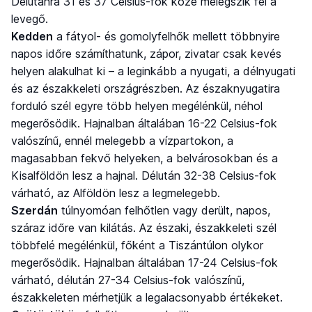
Délutánra 31 és 37 Celsius-fok közé melegszik fel a
levegő.
Kedden
a fátyol- és gomolyfelhők mellett többnyire
napos időre számíthatunk, zápor, zivatar csak kevés
helyen alakulhat ki – a leginkább a nyugati, a délnyugati
és az északkeleti országrészben. Az északnyugatira
forduló szél egyre több helyen megélénkül, néhol
megerősödik. Hajnalban általában 16-22 Celsius-fok
valószínű, ennél melegebb a vízpartokon, a
magasabban fekvő helyeken, a belvárosokban és a
Kisalföldön lesz a hajnal. Délután 32-38 Celsius-fok
várható, az Alföldön lesz a legmelegebb.
Szerdán
túlnyomóan felhőtlen vagy derült, napos,
száraz időre van kilátás. Az északi, északkeleti szél
többfelé megélénkül, főként a Tiszántúlon olykor
megerősödik. Hajnalban általában 17-24 Celsius-fok
várható, délután 27-34 Celsius-fok valószínű,
északkeleten mérhetjük a legalacsonyabb értékeket.