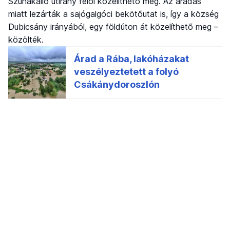
Szuhakálló útirány felől közelíthető meg. Az áradás
miatt lezárták a sajógalgóci bekötőutat is, így a község
Dubicsány irányából, egy földúton át közelíthető meg –
közölték.