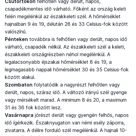
Csütörtökön
felhőtlen vagy derült, napos,
csapadékmentes idő várható. Főként az ország keleti
felén megélénkül az északkeleti szél. A hőmérséklet
hajnalban 9 és 19, délután 28 és 33 Celsius-fok között
valószínű.
Pénteken
továbbra is felhőtlen vagy derült, napos idő
várható, csapadék nélkül. Az északkeleti szél a keleti,
északkeleti országrészben néhol megélénkül. A
legalacsonyabb éjszakai hőmérséklet 8 és 19, a
legmagasabb nappali hőmérséklet 30 és 35 Celsius-fok
között alakul.
Szombaton
folytatódik a nagyrészt felhőtlen vagy
derült, napos, száraz idő. A változó irányú szél gyenge
vagy mérsékelt marad. A minimum 8 és 20, a maximum
31 és 36 fok között lesz.
Vasárnapra
jórészt derült vagy gyengén felhős, napos
idő ígérkezik. Északnyugaton van némi esély záporra,
zivatarra. A délire forduló szél megélénkül. A hajnali 10-