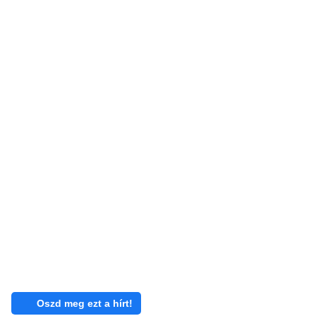
Oszd meg ezt a hírt!