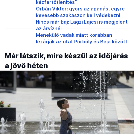
kézfertőtlenítés”
Orbán Viktor: gyors az apadás, egyre
kevesebb szakaszon kell védekezni
Nincs már baj: Lagzi Lajcsi is megjelent
az árvíznél
Menekülő vadak miatt korábban
lezárják az utat Pörböly és Baja között
Már látszik, mire készül az időjárás
a jövő héten