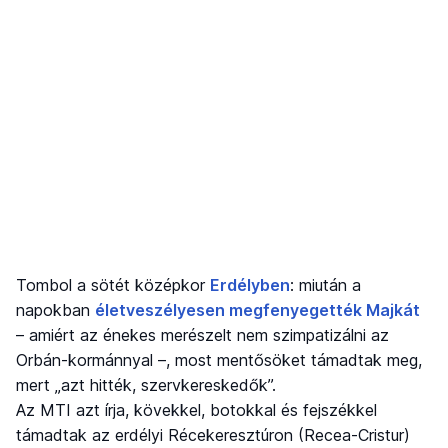
Tombol a sötét középkor
Erdélyben
: miután a
napokban
életveszélyesen megfenyegették Majkát
– amiért az énekes merészelt nem szimpatizálni az
Orbán-kormánnyal –, most mentősöket támadtak meg,
mert „azt hitték, szervkereskedők”.
Az MTI azt írja, kövekkel, botokkal és fejszékkel
támadtak az erdélyi Récekeresztúron (Recea-Cristur)