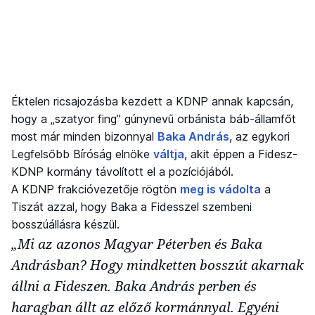
Éktelen ricsajozásba kezdett a KDNP annak kapcsán,
hogy a „szatyor fing” gúnynevű orbánista báb-államfőt
most már minden bizonnyal
Baka András
, az egykori
Legfelsőbb Bíróság elnöke
váltja
, akit éppen a Fidesz-
KDNP kormány távolított el a pozíciójából.
A KDNP frakcióvezetője rögtön
meg is vádolta
a
Tiszát azzal, hogy Baka a Fidesszel szembeni
bosszúállásra készül.
„Mi az azonos Magyar Péterben és Baka
Andrásban? Hogy mindketten bosszút akarnak
állni a Fideszen. Baka András perben és
haragban állt az előző kormánnyal. Egyéni