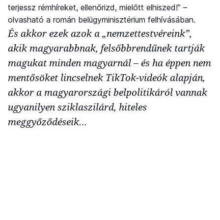
terjessz rémhíreket, ellenőrizd, mielőtt elhiszed!” –
olvasható a román belügyminisztérium felhívásában.
És akkor ezek azok a „nemzettestvéreink”,
akik magyarabbnak, felsőbbrendűnek tartják
magukat minden magyarnál – és ha éppen nem
mentősöket lincselnek TikTok-videók alapján,
akkor a magyarországi belpolitikáról vannak
ugyanilyen sziklaszilárd, hiteles
meggyőződéseik…