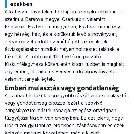
ezekben.
A katasztrófavédelem honlapján szereplő információk
szerint a Baranya megyei Cserkúton, valamint
Komárom-Esztergom megyében, Esztergomban egy-
egy hétvégi ház, és a körülöttük levő aljnövényzet,
illetve összehordott szemét égett, az épületek
átvizsgálásakor mindkét helyen holttestet találtak a
tűzoltók. A több mint 110 hektáron pusztító
Kiskunfélegyháza külterületén kitört tűzben is meghalt
egy ember, itt tarló, és vegyes erdő aljnövényzete,
valamint tanyák égtek.
Emberi mulasztás vagy gondatlanság
A szabadtéri tüzek legnagyobb részét emberi mulasztás
vagy gondatlanság okozza, ezért a szóvivő
hangsúlyozta: másfél hónapja az egész országban
tűzgyújtási tilalom van érvényben. Ez azt jelenti, hogy
tilos tüzet gyújtani az erdőkben, fásításokban és ezek
kétszáz méteres körzetében, még a kijelölt