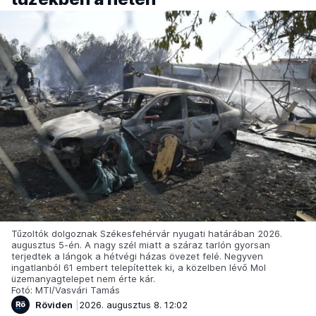
Tűzoltók dolgoznak Székesfehérvár nyugati határában 2026.
augusztus 5-én. A nagy szél miatt a száraz tarlón gyorsan
terjedtek a lángok a hétvégi házas övezet felé. Negyven
ingatlanból 61 embert telepítettek ki, a közelben lévő Mol
üzemanyagtelepet nem érte kár.
Fotó: MTI/Vasvári Tamás
Röviden
2026. augusztus 8. 12:02