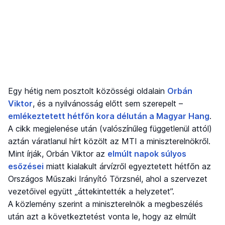
Egy hétig nem posztolt közösségi oldalain
Orbán
Viktor
, és a nyilvánosság előtt sem szerepelt –
emlékeztetett hétfőn kora délután a Magyar Hang
.
A cikk megjelenése után (valószínűleg függetlenül attól)
aztán váratlanul hírt közölt az MTI a miniszterelnökről.
Mint írják, Orbán Viktor az
elmúlt napok súlyos
esőzései
miatt kialakult árvízről egyeztetett hétfőn az
Országos Műszaki Irányító Törzsnél, ahol a szervezet
vezetőivel együtt „áttekintették a helyzetet”.
A közlemény szerint a miniszterelnök a megbeszélés
után azt a következtetést vonta le, hogy az elmúlt