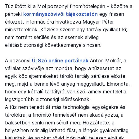
Tűz ütött ki a Mol pozsonyi finomítótelepén – közölte a
pénteki
kormányszóvivői tájékoztatón
egy frissen
érkezett információra hivatkozva Magyar Péter
miniszterelnök. Közlése szerint egy tartály gyulladt ki;
nem történt sérülés és az esetnek elvileg
ellátásbiztonsági következménye sincsen.
A pozsonyi
Új Szó online portálnak
Anton Molnár, a
vállalat szóvivője azt mondta, hogy a tűzesetet az
egyik kőolajtermékeket tároló tartály sérülése előzte
meg, majd a benne lévő anyag meggyulladt. Elmondta,
hogy egy kétfalú tartályról van szó, amely megfelel a
legszigorúbb biztonsági előírásoknak.
A tűz nem terjedt át más technológiai egységekre és
tárolókra, a finomító termelését nem akadályozta, a
balesetben senki nem sérült meg. Hozzátette: a
helyszínen már alig látható füst, a lángok gyakorlatilag
kialudtak, és azokat rövid időn belül teljesen eloltják.