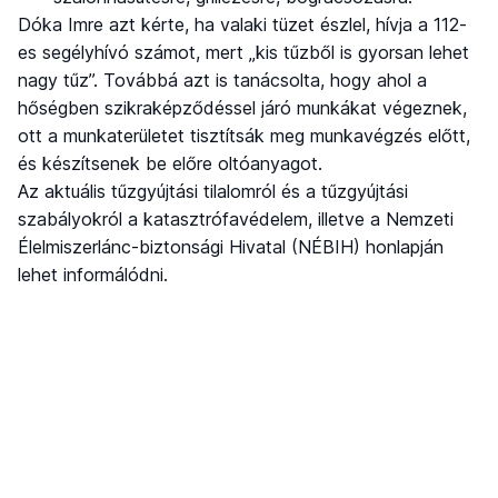
Dóka Imre azt kérte, ha valaki tüzet észlel, hívja a 112-
es segélyhívó számot, mert „kis tűzből is gyorsan lehet
nagy tűz”. Továbbá azt is tanácsolta, hogy ahol a
hőségben szikraképződéssel járó munkákat végeznek,
ott a munkaterületet tisztítsák meg munkavégzés előtt,
és készítsenek be előre oltóanyagot.
Az aktuális tűzgyújtási tilalomról és a tűzgyújtási
szabályokról a katasztrófavédelem, illetve a Nemzeti
Élelmiszerlánc-biztonsági Hivatal (NÉBIH) honlapján
lehet informálódni.