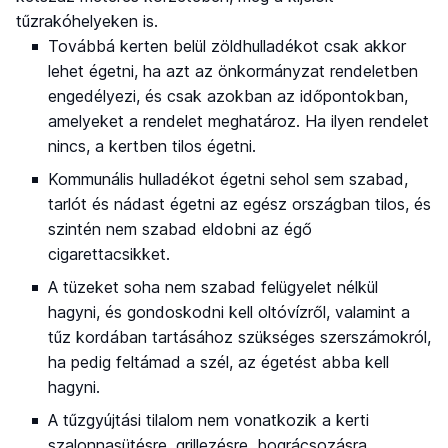
tűzrakóhelyeken is.
Továbbá kerten belül zöldhulladékot csak akkor
lehet égetni, ha azt az önkormányzat rendeletben
engedélyezi, és csak azokban az időpontokban,
amelyeket a rendelet meghatároz. Ha ilyen rendelet
nincs, a kertben tilos égetni.
Kommunális hulladékot égetni sehol sem szabad,
tarlót és nádast égetni az egész országban tilos, és
szintén nem szabad eldobni az égő
cigarettacsikket.
A tüzeket soha nem szabad felügyelet nélkül
hagyni, és gondoskodni kell oltóvízről, valamint a
tűz kordában tartásához szükséges szerszámokról,
ha pedig feltámad a szél, az égetést abba kell
hagyni.
A tűzgyújtási tilalom nem vonatkozik a kerti
szalonnasütésre, grillezésre, bográcsozásra.