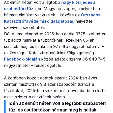
Az elmúlt héten volt a legtöbb
nagy kiterjedésű
szabadtéri tűz
idén Magyarországon, amelyekben
hárman életüket vesztették – közölte az
Országos
Katasztrófavédelmi Főigazgatóság
helyettes
szóvivője szombaton.
Dóka Imre elmondta: 2026-ban eddig 9775 szabadtéri
tűz adott munkát a tűzoltóknak, ezekben 66-an
sérültek meg, és csaknem 97 millió négyzetméternyi –
az Országos Katasztrófavédelmi Főigazgatóság
Facebook-oldalán
közölt adatok szerint 96 649 745
négyzetméter – terület égett le.
A korábban közölt adatok szerint 2024-ben éves
szinten riasztották 9,8 ezer szabadtéri tűzhöz a
tűzoltókat, 2025-ben viszont már novemberben elérte
ezt a szintet a riasztások száma.
Idén az elmúlt héten volt a legtöbb szabadtéri
tűz, és csütörtökön hárman meg is haltak