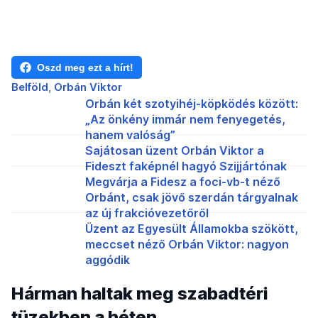
Oszd meg ezt a hírt!
Belföld
Orbán Viktor
Orbán két szotyihéj-köpködés között:
„Az önkény immár nem fenyegetés,
hanem valóság”
Sajátosan üzent Orbán Viktor a
Fideszt faképnél hagyó Szijjártónak
Megvárja a Fidesz a foci-vb-t néző
Orbánt, csak jövő szerdán tárgyalnak
az új frakcióvezetőről
Üzent az Egyesült Államokba szökött,
meccset néző Orbán Viktor: nagyon
aggódik
Hárman haltak meg szabadtéri
tüzekben a héten