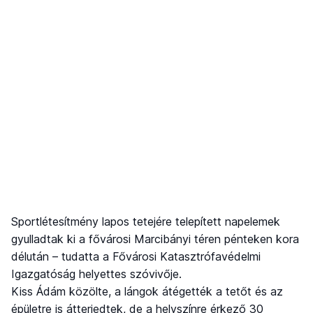
Sportlétesítmény lapos tetejére telepített napelemek
gyulladtak ki a fővárosi Marcibányi téren pénteken kora
délután – tudatta a Fővárosi Katasztrófavédelmi
Igazgatóság helyettes szóvivője.
Kiss Ádám közölte, a lángok átégették a tetőt és az
épületre is átterjedtek, de a helyszínre érkező 30