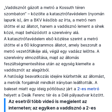
„Vaddisznót gázolt a metró a Kossuth téren
szombaton” – közölte a katasztrófavédelem (nyomán
lapunk is), ám a BKV később az írta, a metró nem
ütötte el az állatot, hanem a vaddisznó lement a sínek
közé, majd behúzódott a szerelvény alá.
A katasztrófavédelem első közlése szerint a metró
ütötte el a 60 kilogrammos állatot, amely beszorult a
metró vezetőfülkéje alá, végül egy vadász lelőtte. A
szerelvény elmozdítása, majd az állomás
feszültségmentesítése után az egység kiemelte a
vaddisznót az alagútból.
A hatósági beavatkozás idejére kiürítették az állomást,
a metrók forgalmát mindkét irányban leállították. A
baleset miatt egy ideig pótlóbusz járt a
2-es metró
helyett a Deák Ferenc tér és a Déli pályaudvar között.
Az esetről több videó is megjelent az
interneten; az egyiken a vaddisznó a 2-es