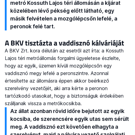
metró Kossuth Lajos téri állomásán a kijárat
közelében lévő pékség előtt látható, egy
másik felvételen a mozgólépcsőn lefelé, a
peronok felé tart.
A BKV tisztázta a vaddisznó kálváriáját
A BKV Zrt. kora délután az esetről azt írta: a Kossuth
Lajos téri metróállomás forgalmi ügyeletese észlelte,
hogy az egyik, üzemen kívüli mozgólépcsőn egy
vaddisznó megy lefelé a peronszintre. Azonnal
értesítette az állomásra éppen akkor beérkező
szerelvény vezetőjét, aki arra kérte a peronon
tartózkodó utasokat, hogy a biztonságuk érdekében
szálljanak vissza a metrókocsikba.
Az állat azonban rövid időre bejutott az egyik
kocsiba, de szerencsére egyik utas sem sérült
meg. A vaddisznó ezt követően elhagyta a
szerelvényt, majd a pályára vezető szolgálati