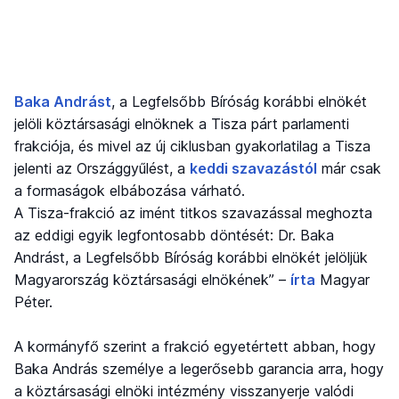
Baka Andrást
, a Legfelsőbb Bíróság korábbi elnökét
jelöli köztársasági elnöknek a Tisza párt parlamenti
frakciója, és mivel az új ciklusban gyakorlatilag a Tisza
jelenti az Országgyűlést, a
keddi szavazástól
már csak
a formaságok elbábozása várható.
A Tisza-frakció az imént titkos szavazással meghozta
az eddigi egyik legfontosabb döntését: Dr. Baka
Andrást, a Legfelsőbb Bíróság korábbi elnökét jelöljük
Magyarország köztársasági elnökének” –
írta
Magyar
Péter.
A kormányfő szerint a frakció egyetértett abban, hogy
Baka András személye a legerősebb garancia arra, hogy
a köztársasági elnöki intézmény visszanyerje valódi