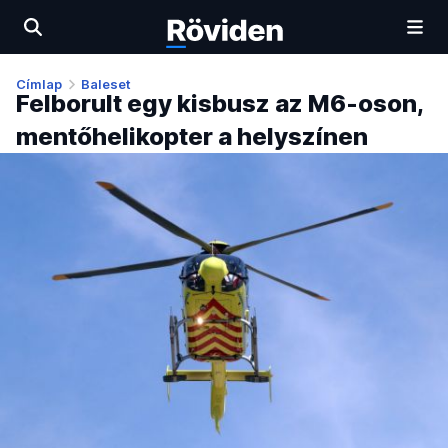
Címlap
Baleset
Felborult egy kisbusz az M6-oson,
mentőhelikopter a helyszínen