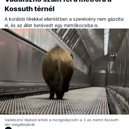
Kossuth térnél
A korábbi hírekkel ellentétben a szerelvény nem gázolta
el, és az állat betévedt egy metrókocsiba is.
Vaddisznó lépked lefelé a mozgólépcsőn a 2-es metró Kossuth
téri megállójánál.