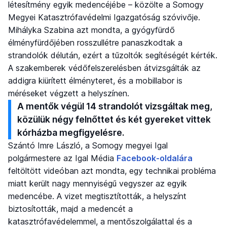
létesítmény egyik medencéjébe – közölte a Somogy
Megyei Katasztrófavédelmi Igazgatóság szóvivője.
Mihályka Szabina azt mondta, a gyógyfürdő
élményfürdőjében rosszullétre panaszkodtak a
strandolók délután, ezért a tűzoltók segítéségét kérték.
A szakemberek védőfelszerelésben átvizsgálták az
addigra kiürített élményteret, és a mobillabor is
méréseket végzett a helyszínen.
A mentők végül 14 strandolót vizsgáltak meg,
közülük négy felnőttet és két gyereket vittek
kórházba megfigyelésre.
Szántó Imre László, a Somogy megyei Igal
polgármestere az Igal Média
Facebook-oldalára
feltöltött videóban azt mondta, egy technikai probléma
miatt került nagy mennyiségű vegyszer az egyik
medencébe. A vizet megtisztították, a helyszínt
biztosították, majd a medencét a
katasztrófavédelemmel, a mentőszolgálattal és a