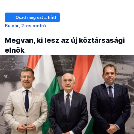
Oszd meg ezt a hírt!
Bulvár
2-es metró
Megvan, ki lesz az új köztársasági
elnök