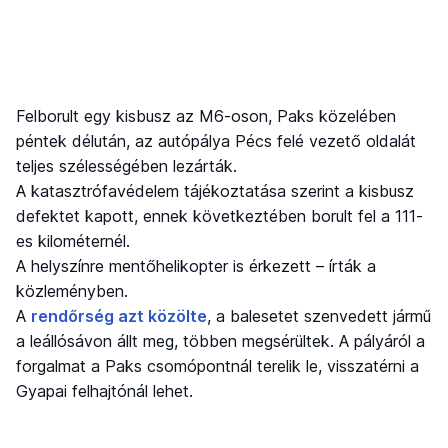
Felborult egy kisbusz az M6-oson, Paks közelében
péntek délután, az autópálya Pécs felé vezető oldalát
teljes szélességében lezárták.
A katasztrófavédelem tájékoztatása szerint a kisbusz
defektet kapott, ennek következtében borult fel a 111-
es kilométernél.
A helyszínre mentőhelikopter is érkezett – írták a
közleményben.
A
rendőrség azt közölte
, a balesetet szenvedett jármű
a leállósávon állt meg, többen megsérültek. A pályáról a
forgalmat a Paks csomópontnál terelik le, visszatérni a
Gyapai felhajtónál lehet.