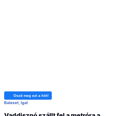
Oszd meg ezt a hírt!
Baleset
Igal
Vaddisznó szállt fel a metróra a