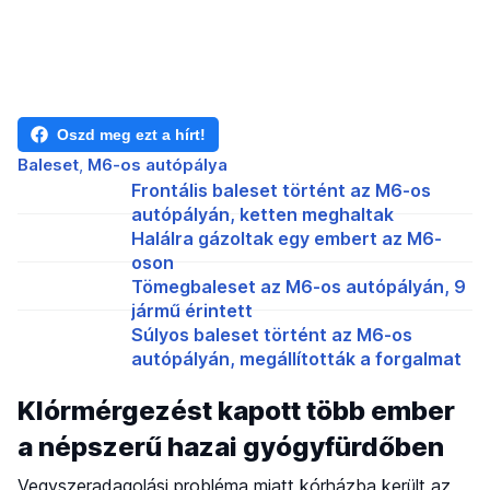
Oszd meg ezt a hírt!
Baleset
M6-os autópálya
Frontális baleset történt az M6-os
autópályán, ketten meghaltak
Halálra gázoltak egy embert az M6-
oson
Tömegbaleset az M6-os autópályán, 9
jármű érintett
Súlyos baleset történt az M6-os
autópályán, megállították a forgalmat
Klórmérgezést kapott több ember
a népszerű hazai gyógyfürdőben
Vegyszeradagolási probléma miatt kórházba került az