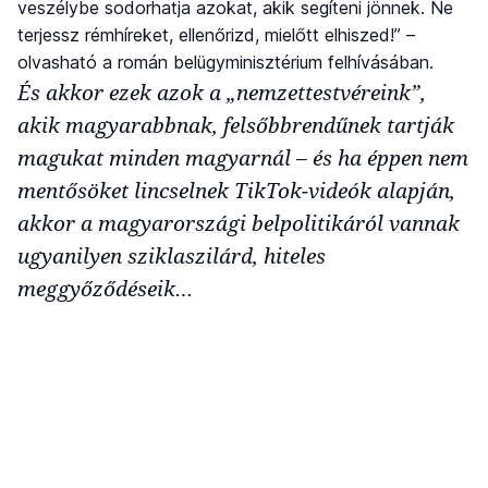
veszélybe sodorhatja azokat, akik segíteni jönnek. Ne
terjessz rémhíreket, ellenőrizd, mielőtt elhiszed!” –
olvasható a román belügyminisztérium felhívásában.
És akkor ezek azok a „nemzettestvéreink”,
akik magyarabbnak, felsőbbrendűnek tartják
magukat minden magyarnál – és ha éppen nem
mentősöket lincselnek TikTok-videók alapján,
akkor a magyarországi belpolitikáról vannak
ugyanilyen sziklaszilárd, hiteles
meggyőződéseik…