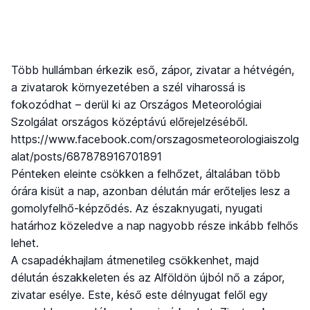
Több hullámban érkezik eső, zápor, zivatar a hétvégén,
a zivatarok környezetében a szél viharossá is
fokozódhat – derül ki az Országos Meteorológiai
Szolgálat országos középtávú előrejelzéséből.
https://www.facebook.com/orszagosmeteorologiaiszolg
alat/posts/687878916701891
Pénteken eleinte csökken a felhőzet, általában több
órára kisüt a nap, azonban délután már erőteljes lesz a
gomolyfelhő-képződés. Az északnyugati, nyugati
határhoz közeledve a nap nagyobb része inkább felhős
lehet.
A csapadékhajlam átmenetileg csökkenhet, majd
délután északkeleten és az Alföldön újból nő a zápor,
zivatar esélye. Este, késő este délnyugat felől egy