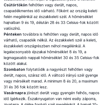
Csütörtökön
felhőtlen vagy derült, napos,
csapadékmentes idő várható. Főként az ország keleti
felén megélénkül az északkeleti szél. A hőmérséklet
hajnalban 9 és 19, délután 28 és 33 Celsius-fok között
valószínű.
Pénteken
továbbra is felhőtlen vagy derült, napos idő
várható, csapadék nélkül. Az északkeleti szél a keleti,
északkeleti országrészben néhol megélénkül. A
legalacsonyabb éjszakai hőmérséklet 8 és 19, a
legmagasabb nappali hőmérséklet 30 és 35 Celsius-fok
között alakul.
Szombaton
folytatódik a nagyrészt felhőtlen vagy
derült, napos, száraz idő. A változó irányú szél gyenge
vagy mérsékelt marad. A minimum 8 és 20, a maximum
31 és 36 fok között lesz.
Vasárnapra
jórészt derült vagy gyengén felhős, napos
idő ígérkezik. Északnyugaton van némi esély záporra,
zivatarra. A délire forduló szél megélénkül. A hajnali 10-