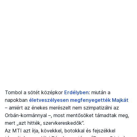
Tombol a sötét középkor
Erdélyben
: miután a
napokban
életveszélyesen megfenyegették Majkát
– amiért az énekes merészelt nem szimpatizálni az
Orbán-kormánnyal –, most mentősöket támadtak meg,
mert „azt hitték, szervkereskedők”.
Az MTI azt írja, kövekkel, botokkal és fejszékkel