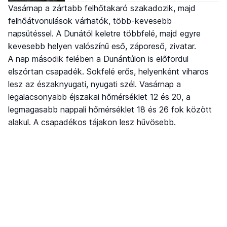
Vasárnap a zártabb felhőtakaró szakadozik, majd
felhőátvonulások várhatók, több-kevesebb
napsütéssel. A Dunától keletre többfelé, majd egyre
kevesebb helyen valószínű eső, záporeső, zivatar.
A nap második felében a Dunántúlon is előfordul
elszórtan csapadék. Sokfelé erős, helyenként viharos
lesz az északnyugati, nyugati szél. Vasárnap a
legalacsonyabb éjszakai hőmérséklet 12 és 20, a
legmagasabb nappali hőmérséklet 18 és 26 fok között
alakul. A csapadékos tájakon lesz hűvösebb.