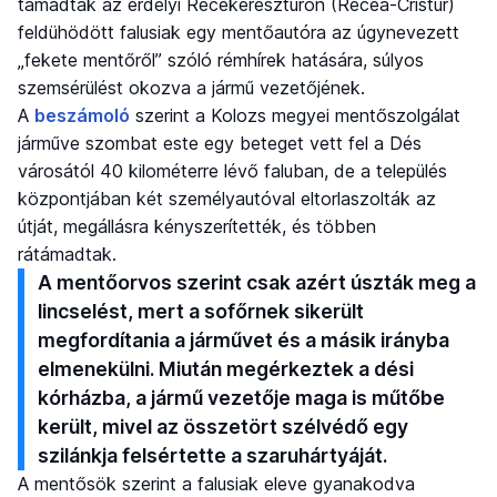
támadtak az erdélyi Récekeresztúron (Recea-Cristur)
feldühödött falusiak egy mentőautóra az úgynevezett
„fekete mentőről” szóló rémhírek hatására, súlyos
szemsérülést okozva a jármű vezetőjének.
A
beszámoló
szerint a Kolozs megyei mentőszolgálat
járműve szombat este egy beteget vett fel a Dés
városától 40 kilométerre lévő faluban, de a település
központjában két személyautóval eltorlaszolták az
útját, megállásra kényszerítették, és többen
rátámadtak.
A mentőorvos szerint csak azért úszták meg a
lincselést, mert a sofőrnek sikerült
megfordítania a járművet és a másik irányba
elmenekülni. Miután megérkeztek a dési
kórházba, a jármű vezetője maga is műtőbe
került, mivel az összetört szélvédő egy
szilánkja felsértette a szaruhártyáját.
A mentősök szerint a falusiak eleve gyanakodva