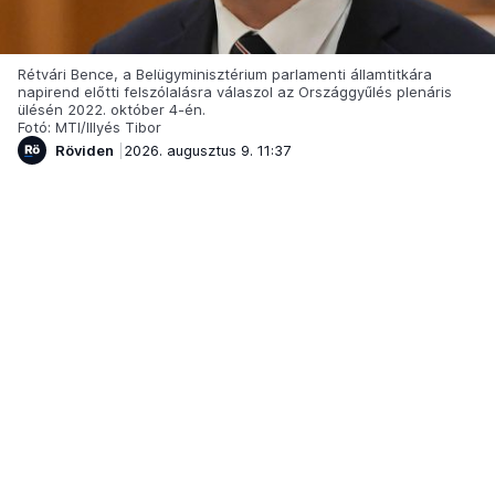
Rétvári Bence, a Belügyminisztérium parlamenti államtitkára
napirend előtti felszólalásra válaszol az Országgyűlés plenáris
ülésén 2022. október 4-én.
Fotó: MTI/Illyés Tibor
Röviden
2026. augusztus 9. 11:37