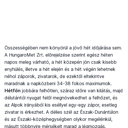
Összességében nem könyörül a jövő hét időjárása sem.
A HungaroMet Zrt. előrejelzése szerint egész héten
napos meleg várható, a hét közepén jön csak kisebb
enyhülés, illetve a hét elején és a hét végén lehetnek
néhol záporok, zivatarok, de ezektől eltekintve
maradnak a napközbeni 34-38 fokos maximumok.
Hétfőn
jobbára felhőtlen, száraz időre van kilátás, majd
délutántól nyugat felől megnövekedhet a felhőzet, és
az Alpok irányából kis eséllyel egy-egy zápor, esetleg
zivatar is érkezhet. A délies szél az Észak-Dunántúlon
és az Északi-középhegységben olykor megélénkül,
másutt többnyire mérsékelt marad a légmozgás.