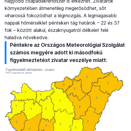
nagyobb csapadékrendszer is érkezhet. Zivatarok
környezetében átmenetileg megerősödhet, sőt
viharossá fokozódhat a légmozgás. A legmagasabb
nappali hőmérséklet pénteken tág határok – 22 és 37
fok – között alakul, északnyugatról délkelet felé
haladva növekedve.
Péntekre az Országos Meteorológiai Szolgálat
számos megyére adott ki másodfokú
figyelmeztetést zivatar veszélye miatt: