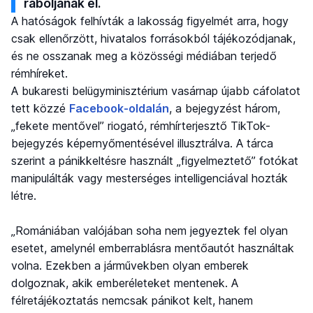
raboljanak el.
A hatóságok felhívták a lakosság figyelmét arra, hogy
csak ellenőrzött, hivatalos forrásokból tájékozódjanak,
és ne osszanak meg a közösségi médiában terjedő
rémhíreket.
A bukaresti belügyminisztérium vasárnap újabb cáfolatot
tett közzé
Facebook-oldalán
, a bejegyzést három,
„fekete mentővel” riogató, rémhírterjesztő TikTok-
bejegyzés képernyőmentésével illusztrálva. A tárca
szerint a pánikkeltésre használt „figyelmeztető” fotókat
manipulálták vagy mesterséges intelligenciával hozták
létre.
„Romániában valójában soha nem jegyeztek fel olyan
esetet, amelynél emberrablásra mentőautót használtak
volna. Ezekben a járművekben olyan emberek
dolgoznak, akik emberéleteket mentenek. A
félretájékoztatás nemcsak pánikot kelt, hanem