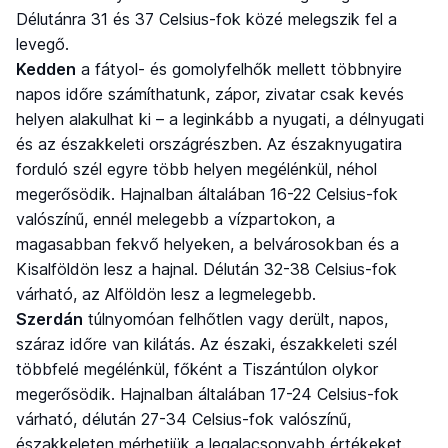
Délutánra 31 és 37 Celsius-fok közé melegszik fel a
levegő.
Kedden
a fátyol- és gomolyfelhők mellett többnyire
napos időre számíthatunk, zápor, zivatar csak kevés
helyen alakulhat ki – a leginkább a nyugati, a délnyugati
és az északkeleti országrészben. Az északnyugatira
forduló szél egyre több helyen megélénkül, néhol
megerősödik. Hajnalban általában 16-22 Celsius-fok
valószínű, ennél melegebb a vízpartokon, a
magasabban fekvő helyeken, a belvárosokban és a
Kisalföldön lesz a hajnal. Délután 32-38 Celsius-fok
várható, az Alföldön lesz a legmelegebb.
Szerdán
túlnyomóan felhőtlen vagy derült, napos,
száraz időre van kilátás. Az északi, északkeleti szél
többfelé megélénkül, főként a Tiszántúlon olykor
megerősödik. Hajnalban általában 17-24 Celsius-fok
várható, délután 27-34 Celsius-fok valószínű,
északkeleten mérhetjük a legalacsonyabb értékeket.