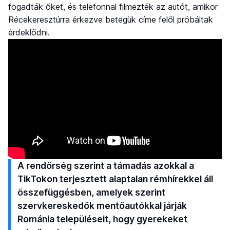
fogadták őket, és telefonnal filmezték az autót, amikor
Récekeresztúrra érkezve betegük címe felől próbáltak
érdeklődni.
A rendőrség szerint a támadás azokkal a
TikTokon terjesztett alaptalan rémhírekkel áll
összefüggésben, amelyek szerint
szervkereskedők mentőautókkal járják
Románia településeit, hogy gyerekeket