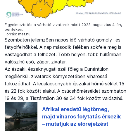
Figyelmeztetés a várható zivatarok miatt 2023. augusztus 4-én,
pénteken.
Forrás: met.hu
Szombaton jellemzően napos idő várható gomoly- és
fátyolfelhőkkel. A nap második felében sokfelé meg is
vastagodhat a felhőzet. Több helyen, több hullámban
valószínű eső, zápor, zivatar.
Az északi, északnyugati szél főleg a Dunántúlon
megélénkül, zivatarok környezetében viharossá
fokozódhat. A legalacsonyabb éjszakai hőmérséklet 15
és 22 fok között alakul. A csúcshőmérséklet szombaton
19 és 29, a Tiszántúlon 30 és 34 fok között valószínű.