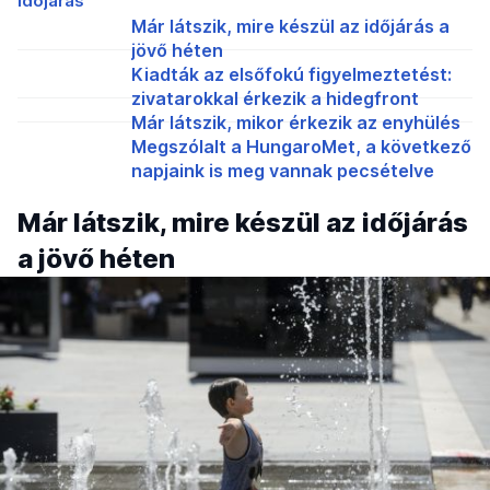
Időjárás
Már látszik, mire készül az időjárás a
jövő héten
Kiadták az elsőfokú figyelmeztetést:
zivatarokkal érkezik a hidegfront
Már látszik, mikor érkezik az enyhülés
Megszólalt a HungaroMet, a következő
napjaink is meg vannak pecsételve
Már látszik, mire készül az időjárás
a jövő héten