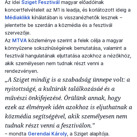
Az idei
Sziget Fesztivál
magyar előadóinak
koncertfelvételeit az M1 is leadja, és korlátozott ideig a
Médiaklikk
kínálatában is visszanézhetők lesznek –
jelentette be szerdán a közmédia és a fesztivál
szervezője.
Az
MTVA
közleménye szerint a felek célja a magyar
könnyűzene sokszínűségének bemutatása, valamint a
fesztivál hangulatának eljuttatása azokhoz a nézőkhöz,
akik személyesen nem tudnak részt venni a
rendezvényen.
„A Sziget mindig is a szabadság ünnepe volt: a
nyitottságé, a kultúrák találkozásáé és a
művészi önkifejezésé. Örülünk annak, hogy
ezek az élmények idén azokhoz is eljuthatnak a
közmédia segítségével, akik személyesen nem
tudnak részt venni a fesztiválon.”
– mondta
Gerendai Károly
, a Sziget alapítója.