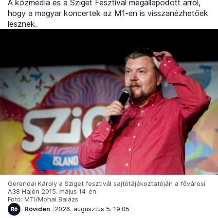
A közmédia és a Sziget Fesztivál megállapodott arról,
hogy a magyar koncertek az M1-en is visszanézhetőek
lesznek.
Gerendai Károly a Sziget fesztivál sajtótájékoztatóján a fővárosi
A38 Hajón 2015. május 14-én.
Fotó: MTI/Mohai Balázs
Röviden
2026. augusztus 5. 19:05