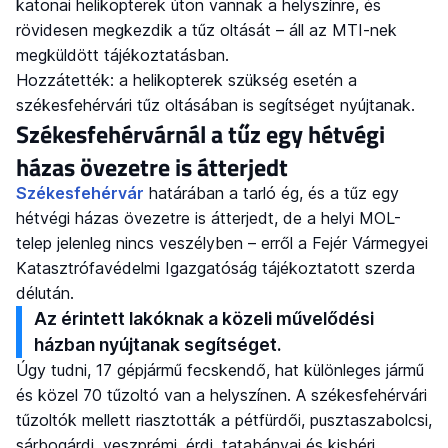
katonai helikopterek úton vannak a helyszínre, és
rövidesen megkezdik a tűz oltását – áll az MTI-nek
megküldött tájékoztatásban.
Hozzátették: a helikopterek szükség esetén a
székesfehérvári tűz oltásában is segítséget nyújtanak.
Székesfehérvárnál a tűz egy hétvégi
házas övezetre is átterjedt
Székesfehérvár
határában a tarló ég, és a tűz egy
hétvégi házas övezetre is átterjedt, de a helyi MOL-
telep jelenleg nincs veszélyben – erről a Fejér Vármegyei
Katasztrófavédelmi Igazgatóság tájékoztatott szerda
délután.
Az érintett lakóknak a közeli művelődési
házban nyújtanak segítséget.
Úgy tudni, 17 gépjármű fecskendő, hat különleges jármű
és közel 70 tűzoltó van a helyszínen. A székesfehérvári
tűzoltók mellett riasztották a pétfürdői, pusztaszabolcsi,
sárbogárdi, veszprémi, érdi, tatabányai és kisbéri