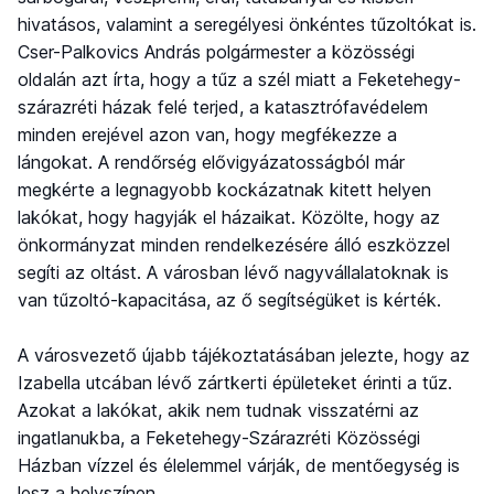
hivatásos, valamint a seregélyesi önkéntes tűzoltókat is.
Cser-Palkovics András polgármester a közösségi
oldalán azt írta, hogy a tűz a szél miatt a Feketehegy-
szárazréti házak felé terjed, a katasztrófavédelem
minden erejével azon van, hogy megfékezze a
lángokat. A rendőrség elővigyázatosságból már
megkérte a legnagyobb kockázatnak kitett helyen
lakókat, hogy hagyják el házaikat. Közölte, hogy az
önkormányzat minden rendelkezésére álló eszközzel
segíti az oltást. A városban lévő nagyvállalatoknak is
van tűzoltó-kapacitása, az ő segítségüket is kérték.
A városvezető újabb tájékoztatásában jelezte, hogy az
Izabella utcában lévő zártkerti épületeket érinti a tűz.
Azokat a lakókat, akik nem tudnak visszatérni az
ingatlanukba, a Feketehegy-Szárazréti Közösségi
Házban vízzel és élelemmel várják, de mentőegység is
lesz a helyszínen.