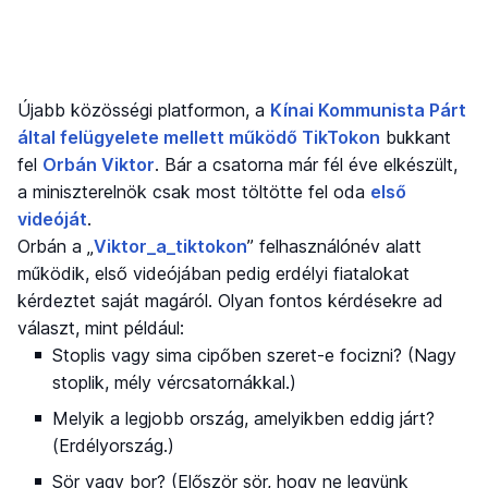
Újabb közösségi platformon, a
Kínai Kommunista Párt
által felügyelete mellett működő TikTokon
bukkant
fel
Orbán Viktor
. Bár a csatorna már fél éve elkészült,
a miniszterelnök csak most töltötte fel oda
első
videóját
.
Orbán a „
Viktor_a_tiktokon
” felhasználónév alatt
működik, első videójában pedig erdélyi fiatalokat
kérdeztet saját magáról. Olyan fontos kérdésekre ad
választ, mint például:
Stoplis vagy sima cipőben szeret-e focizni? (Nagy
stoplik, mély vércsatornákkal.)
Melyik a legjobb ország, amelyikben eddig járt?
(Erdélyország.)
Sör vagy bor? (Először sör, hogy ne legyünk