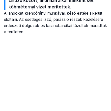
tározó között, ahonnan alkalmanként két
köbméternyi vizet merítettek.
A lángokat kilencórányi munkával, késő estére sikerült
eloltani. Az esetleges izzó, parázsló részek kezelésére
erdészeti dolgozók és kazincbarcikai tűzoltók maradtak
a területen.