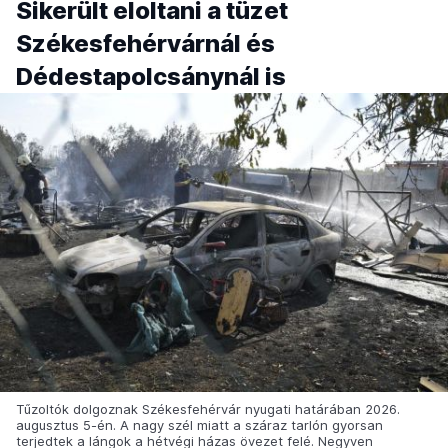
Sikerült eloltani a tüzet
Székesfehérvárnál és
Dédestapolcsánynál is
Tűzoltók dolgoznak Székesfehérvár nyugati határában 2026.
augusztus 5-én. A nagy szél miatt a száraz tarlón gyorsan
terjedtek a lángok a hétvégi házas övezet felé. Negyven