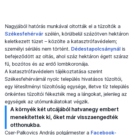
Nagyjából hatórás munkával oltották el a tűzoltók a
Székesfehérvár
szélén, körülbelül százötven hektáron
keletkezett tüzet – közölte a katasztrófavédelem;
személyi sérülés nem történt.
Dédestapolcsánynál
is
befejeződött az oltás, ahol száz hektáron égett száraz
fű, bozótos és az erdő lombkoronája.
A katasztrófavédelem tájékoztatása szerint
Székesfehérvárnál nyolc település hivatásos tűzoltói,
egy létesítményi tűzoltóság egysége, illetve tíz település
önkéntes tűzoltói fékezték meg a lángokat, jelenleg az
egységek az utómunkálatokat végzik.
A környék két utcájából hatvanegy embert
menekítettek ki, őket már visszaengedték
otthonukba.
Cser-Palkovics András polgármester a
Facebook-