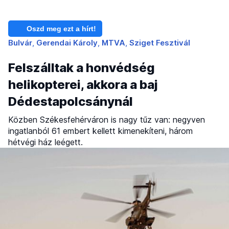
Oszd meg ezt a hírt!
Bulvár
Gerendai Károly
MTVA
Sziget Fesztivál
Felszálltak a honvédség
helikopterei, akkora a baj
Dédestapolcsánynál
Közben Székesfehérváron is nagy tűz van: negyven
ingatlanból 61 embert kellett kimenekíteni, három
hétvégi ház leégett.