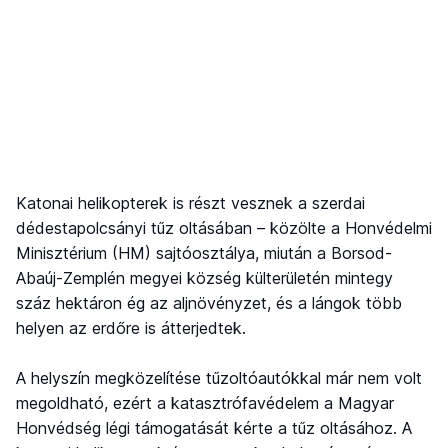
Katonai helikopterek is részt vesznek a szerdai
dédestapolcsányi tűz oltásában – közölte a Honvédelmi
Minisztérium (HM) sajtóosztálya, miután a Borsod-
Abaúj-Zemplén megyei község külterületén mintegy
száz hektáron ég az aljnövényzet, és a lángok több
helyen az erdőre is átterjedtek.
A helyszín megközelítése tűzoltóautókkal már nem volt
megoldható, ezért a katasztrófavédelem a Magyar
Honvédség légi támogatását kérte a tűz oltásához. A