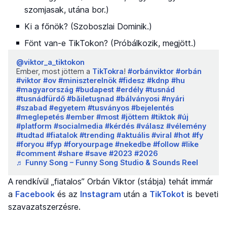
szomjasak, utána bor.)
Ki a főnök? (Szoboszlai Dominik.)
Fönt van-e TikTokon? (Próbálkozik, megjött.)
@viktor_a_tiktokon
Ember, most jöttem a
TikTokra
!
#orbánviktor
#orbán
#viktor
#ov
#miniszterelnök
#fidesz
#kdnp
#hu
#magyarország
#budapest
#erdély
#tusnád
#tusnádfürdő
#băiletuşnad
#bálványosi
#nyári
#szabad
#egyetem
#tusványos
#bejelentés
#meglepetés
#ember
#most
#jöttem
#tiktok
#új
#platform
#socialmedia
#kérdés
#válasz
#vélemény
#tudtad
#fiatalok
#trending
#aktuális
#viral
#hot
#fy
#foryou
#fyp
#foryourpage
#nekedbe
#follow
#like
#comment
#share
#save
#2023
#2026
♬ Funny Song – Funny Song Studio & Sounds Reel
A rendkívül „fiatalos” Orbán Viktor (stábja) tehát immár
a
Facebook
és az
Instagram
után a
TikTokot
is beveti
szavazatszerzésre.