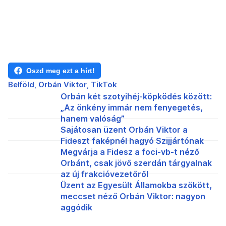
Oszd meg ezt a hírt!
Belföld
Orbán Viktor
TikTok
Orbán két szotyihéj-köpködés között:
„Az önkény immár nem fenyegetés,
hanem valóság”
Sajátosan üzent Orbán Viktor a
Fideszt faképnél hagyó Szijjártónak
Megvárja a Fidesz a foci-vb-t néző
Orbánt, csak jövő szerdán tárgyalnak
az új frakcióvezetőről
Üzent az Egyesült Államokba szökött,
meccset néző Orbán Viktor: nagyon
aggódik