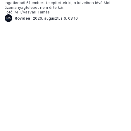
ingatlanból 61 embert telepítettek ki, a közelben lévő Mol
üzemanyagtelepet nem érte kár.
Fotó: MTI/Vasvári Tamás
Röviden
2026. augusztus 6. 08:16