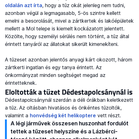
oldalán azt írta
, hogy a tűz okát jelenleg nem tudni,
azonban végül a legmagasabb, 5-ös szintre kellett
emelni a besorolását, mivel a zártkertek és lakóépületek
mellett a Mol telepe is kiemelt kockázatott jelentett.
Közölte, hogy személyi sérülés nem történt, a tűz által
érintett tanyáról az állatokat sikerült kimenekíteni.
A tűzeset azonban jelentős anyagi kárt okozott, három
zártkerti ingatlan és egy tanya érintett. Az
önkormányzat minden segítséget megad az
érintetteknek.
Eloltották a tüzet Dédestapolcsánynál is
Dédestapolcsánynál szerdán a déli órákban keletkezett
a tűz. Az oltásban hivatásos és önkéntes tűzoltók,
valamint a
honvédség két helikoptere
vett részt.
A légi járművek összesen huszonhat fordulót
tettek a tűzeset helyszíne és a Lázbérci-