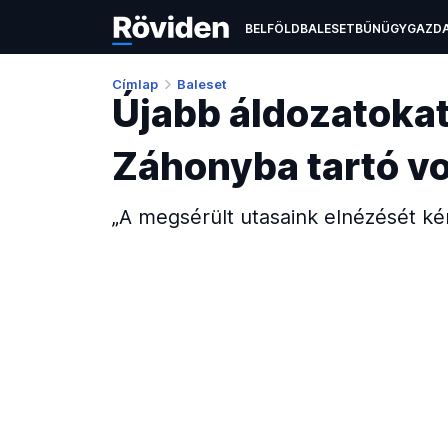
BELFÖLD
BALESET
BŰNÜGY
GAZD
ÉLETMÓD
KULTÚRA
OKTATÁS
TEC
Címlap
Baleset
Újabb áldozatokat
Záhonyba tartó v
„A megsérült utasaink elnézését kér