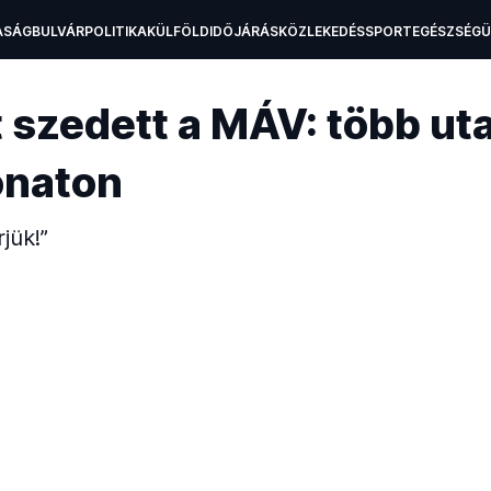
ASÁG
BULVÁR
POLITIKA
KÜLFÖLD
IDŐJÁRÁS
KÖZLEKEDÉS
SPORT
EGÉSZSÉG
H
 szedett a MÁV: több ut
onaton
jük!”