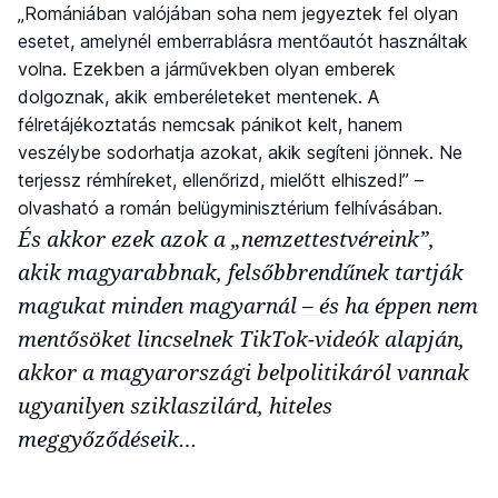
„Romániában valójában soha nem jegyeztek fel olyan
esetet, amelynél emberrablásra mentőautót használtak
volna. Ezekben a járművekben olyan emberek
dolgoznak, akik emberéleteket mentenek. A
félretájékoztatás nemcsak pánikot kelt, hanem
veszélybe sodorhatja azokat, akik segíteni jönnek. Ne
terjessz rémhíreket, ellenőrizd, mielőtt elhiszed!” –
olvasható a román belügyminisztérium felhívásában.
És akkor ezek azok a „nemzettestvéreink”,
akik magyarabbnak, felsőbbrendűnek tartják
magukat minden magyarnál – és ha éppen nem
mentősöket lincselnek TikTok-videók alapján,
akkor a magyarországi belpolitikáról vannak
ugyanilyen sziklaszilárd, hiteles
meggyőződéseik…