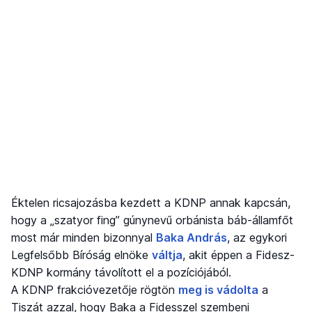
Éktelen ricsajozásba kezdett a KDNP annak kapcsán,
hogy a „szatyor fing” gúnynevű orbánista báb-államfőt
most már minden bizonnyal
Baka András
, az egykori
Legfelsőbb Bíróság elnöke
váltja
, akit éppen a Fidesz-
KDNP kormány távolított el a pozíciójából.
A KDNP frakcióvezetője rögtön
meg is vádolta
a
Tiszát azzal, hogy Baka a Fidesszel szembeni