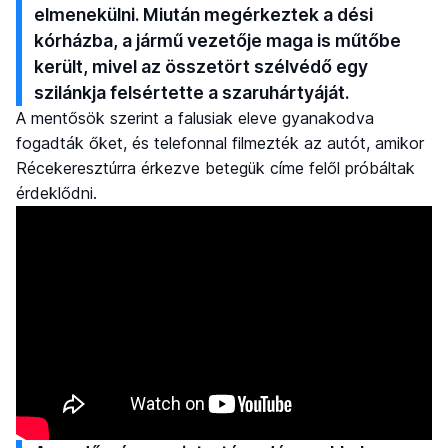
elmenekülni. Miután megérkeztek a dési
kórházba, a jármű vezetője maga is műtőbe
került, mivel az összetört szélvédő egy
szilánkja felsértette a szaruhártyáját.
A mentősök szerint a falusiak eleve gyanakodva
fogadták őket, és telefonnal filmezték az autót, amikor
Récekeresztúrra érkezve betegük címe felől próbáltak
érdeklődni.