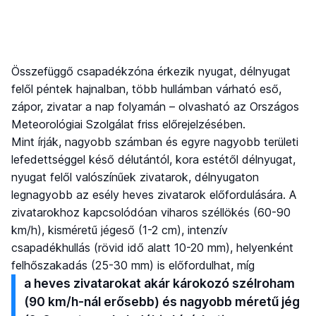
Összefüggő csapadékzóna érkezik nyugat, délnyugat
felől péntek hajnalban, több hullámban várható eső,
zápor, zivatar a nap folyamán – olvasható az Országos
Meteorológiai Szolgálat friss előrejelzésében.
Mint írják, nagyobb számban és egyre nagyobb területi
lefedettséggel késő délutántól, kora estétől délnyugat,
nyugat felől valószínűek zivatarok, délnyugaton
legnagyobb az esély heves zivatarok előfordulására. A
zivatarokhoz kapcsolódóan viharos széllökés (60-90
km/h), kisméretű jégeső (1-2 cm), intenzív
csapadékhullás (rövid idő alatt 10-20 mm), helyenként
felhőszakadás (25-30 mm) is előfordulhat, míg
a heves zivatarokat akár károkozó szélroham
(90 km/h-nál erősebb) és nagyobb méretű jég