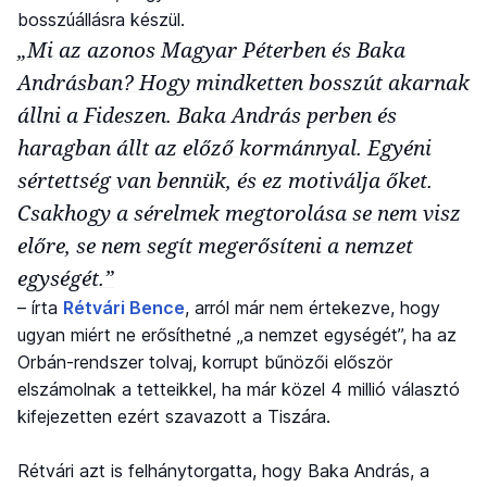
bosszúállásra készül.
„Mi az azonos Magyar Péterben és Baka
Andrásban? Hogy mindketten bosszút akarnak
állni a Fideszen. Baka András perben és
haragban állt az előző kormánnyal. Egyéni
sértettség van bennük, és ez motiválja őket.
Csakhogy a sérelmek megtorolása se nem visz
előre, se nem segít megerősíteni a nemzet
egységét.”
– írta
Rétvári Bence
, arról már nem értekezve, hogy
ugyan miért ne erősíthetné „a nemzet egységét”, ha az
Orbán-rendszer tolvaj, korrupt bűnözői először
elszámolnak a tetteikkel, ha már közel 4 millió választó
kifejezetten ezért szavazott a Tiszára.
Rétvári azt is felhánytorgatta, hogy Baka András, a