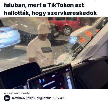
faluban, mert a TikTokon azt
hallották, hogy szervkereskedők
A szétvert mentő.
Röviden
2026. augusztus 9. 12:43