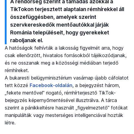
A rendőrség szerint a támadás azokkal a
TikTokon terjesztett alaptalan rémhírekkel áll
összefüggésben, amelyek szerint
szervkereskedők mentőautókkal járják
Románia településeit, hogy gyerekeket
raboljanak el.
A hatóságok felhívták a lakosság figyelmét arra, hogy
csak ellenőrzött, hivatalos forrásokból tájékozódjanak,
és ne osszanak meg a közösségi médiában terjedő
rémhíreket.
A bukaresti belügyminisztérium vasárnap újabb cáfolatot
tett közzé
Facebook-oldalán
, a bejegyzést három,
„fekete mentővel” riogató, rémhírterjesztő TikTok-
bejegyzés képernyőmentésével illusztrálva. A tárca
szerint a pánikkeltésre használt „figyelmeztető” fotókat
manipulálták vagy mesterséges intelligenciával hozták
létre.