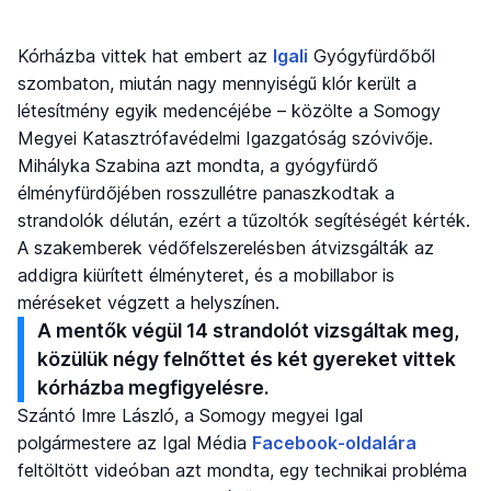
Kórházba vittek hat embert az
Igali
Gyógyfürdőből
szombaton, miután nagy mennyiségű klór került a
létesítmény egyik medencéjébe – közölte a Somogy
Megyei Katasztrófavédelmi Igazgatóság szóvivője.
Mihályka Szabina azt mondta, a gyógyfürdő
élményfürdőjében rosszullétre panaszkodtak a
strandolók délután, ezért a tűzoltók segítéségét kérték.
A szakemberek védőfelszerelésben átvizsgálták az
addigra kiürített élményteret, és a mobillabor is
méréseket végzett a helyszínen.
A mentők végül 14 strandolót vizsgáltak meg,
közülük négy felnőttet és két gyereket vittek
kórházba megfigyelésre.
Szántó Imre László, a Somogy megyei Igal
polgármestere az Igal Média
Facebook-oldalára
feltöltött videóban azt mondta, egy technikai probléma