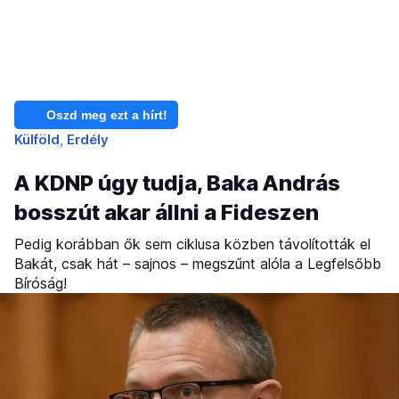
Oszd meg ezt a hírt!
Külföld
Erdély
A KDNP úgy tudja, Baka András
bosszút akar állni a Fideszen
Pedig korábban ők sem ciklusa közben távolították el
Bakát, csak hát – sajnos – megszűnt alóla a Legfelsőbb
Bíróság!