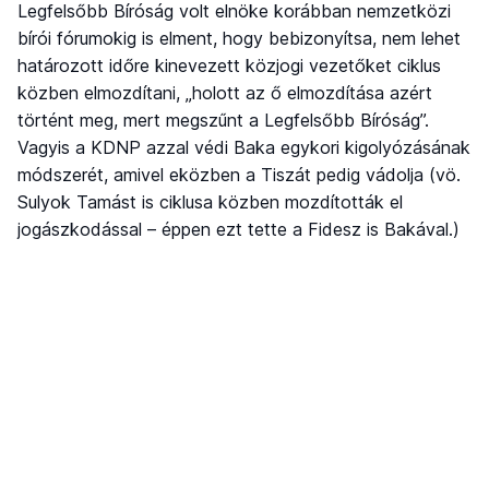
Legfelsőbb Bíróság volt elnöke korábban nemzetközi
bírói fórumokig is elment, hogy bebizonyítsa, nem lehet
határozott időre kinevezett közjogi vezetőket ciklus
közben elmozdítani, „holott az ő elmozdítása azért
történt meg, mert megszűnt a Legfelsőbb Bíróság”.
Vagyis a KDNP azzal védi Baka egykori kigolyózásának
módszerét, amivel eközben a Tiszát pedig vádolja (vö.
Sulyok Tamást is ciklusa közben mozdították el
jogászkodással – éppen ezt tette a Fidesz is Bakával.)