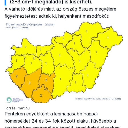
(2-3 cm-t meghaladó) is kísérheti.
A várható időjárás miatt az ország összes megyéjére
figyelmeztetést adtak ki, helyenként másodfokút:
Forrás: met.hu
Pénteken egyébként a legmagasabb nappali
hőmérséklet 24 és 34 fok között alakul, hűvösebb a
tartósabban csapadékos északi, északkeleti részeken,