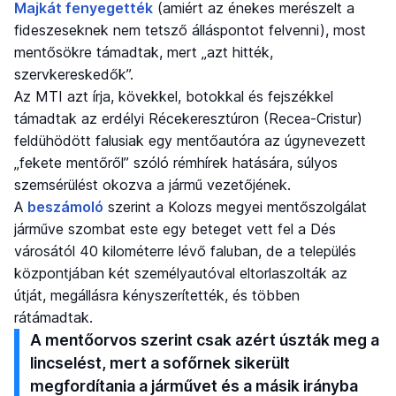
Majkát fenyegették
(amiért az énekes merészelt a
fideszeseknek nem tetsző álláspontot felvenni), most
mentősökre támadtak, mert „azt hitték,
szervkereskedők”.
Az MTI azt írja, kövekkel, botokkal és fejszékkel
támadtak az erdélyi Récekeresztúron (Recea-Cristur)
feldühödött falusiak egy mentőautóra az úgynevezett
„fekete mentőről” szóló rémhírek hatására, súlyos
szemsérülést okozva a jármű vezetőjének.
A
beszámoló
szerint a Kolozs megyei mentőszolgálat
járműve szombat este egy beteget vett fel a Dés
városától 40 kilométerre lévő faluban, de a település
központjában két személyautóval eltorlaszolták az
útját, megállásra kényszerítették, és többen
rátámadtak.
A mentőorvos szerint csak azért úszták meg a
lincselést, mert a sofőrnek sikerült
megfordítania a járművet és a másik irányba