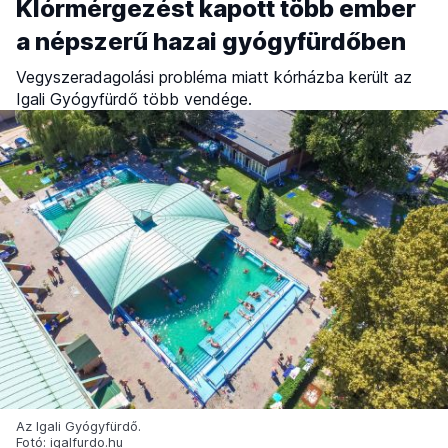
Klórmérgezést kapott több ember
a népszerű hazai gyógyfürdőben
Vegyszeradagolási probléma miatt kórházba került az
Igali Gyógyfürdő több vendége.
Az Igali Gyógyfürdő.
Fotó: igalfurdo.hu