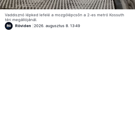
Vaddisznó lépked lefelé a mozgólépcsőn a 2-es metró Kossuth
téri megállójánál.
Röviden
2026. augusztus 8. 13:49