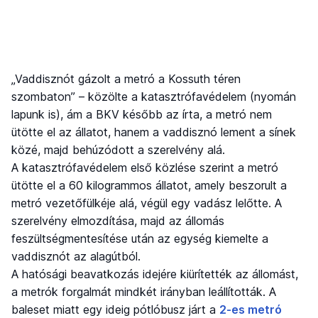
„Vaddisznót gázolt a metró a Kossuth téren
szombaton” – közölte a katasztrófavédelem (nyomán
lapunk is), ám a BKV később az írta, a metró nem
ütötte el az állatot, hanem a vaddisznó lement a sínek
közé, majd behúzódott a szerelvény alá.
A katasztrófavédelem első közlése szerint a metró
ütötte el a 60 kilogrammos állatot, amely beszorult a
metró vezetőfülkéje alá, végül egy vadász lelőtte. A
szerelvény elmozdítása, majd az állomás
feszültségmentesítése után az egység kiemelte a
vaddisznót az alagútból.
A hatósági beavatkozás idejére kiürítették az állomást,
a metrók forgalmát mindkét irányban leállították. A
baleset miatt egy ideig pótlóbusz járt a
2-es metró