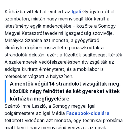
Kórházba vittek hat embert az
Igali
Gyógyfürdőből
szombaton, miután nagy mennyiségű klór került a
létesítmény egyik medencéjébe – közölte a Somogy
Megyei Katasztrófavédelmi Igazgatóság szóvivője.
Mihályka Szabina azt mondta, a gyógyfürdő
élményfürdőjében rosszullétre panaszkodtak a
strandolók délután, ezért a tűzoltók segítéségét kérték.
A szakemberek védőfelszerelésben átvizsgálták az
addigra kiürített élményteret, és a mobillabor is
méréseket végzett a helyszínen.
A mentők végül 14 strandolót vizsgáltak meg,
közülük négy felnőttet és két gyereket vittek
kórházba megfigyelésre.
Szántó Imre László, a Somogy megyei Igal
polgármestere az Igal Média
Facebook-oldalára
feltöltött videóban azt mondta, egy technikai probléma
miatt került nagy mennyiségű vegyszer az egyik