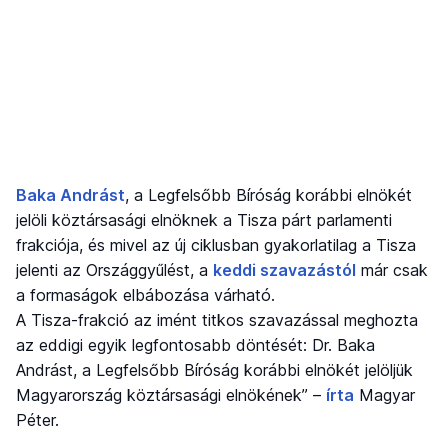
Baka Andrást
, a Legfelsőbb Bíróság korábbi elnökét
jelöli köztársasági elnöknek a Tisza párt parlamenti
frakciója, és mivel az új ciklusban gyakorlatilag a Tisza
jelenti az Országgyűlést, a
keddi szavazástól
már csak
a formaságok elbábozása várható.
A Tisza-frakció az imént titkos szavazással meghozta
az eddigi egyik legfontosabb döntését: Dr. Baka
Andrást, a Legfelsőbb Bíróság korábbi elnökét jelöljük
Magyarország köztársasági elnökének” –
írta
Magyar
Péter.