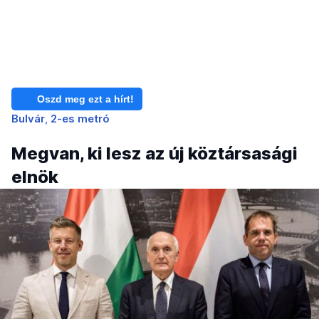
Oszd meg ezt a hírt!
Bulvár
2-es metró
Megvan, ki lesz az új köztársasági
elnök