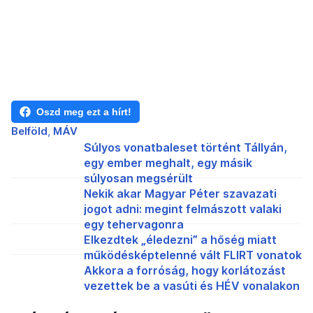
Oszd meg ezt a hírt!
Belföld
MÁV
Súlyos vonatbaleset történt Tállyán,
egy ember meghalt, egy másik
súlyosan megsérült
Nekik akar Magyar Péter szavazati
jogot adni: megint felmászott valaki
egy tehervagonra
Elkezdtek „éledezni” a hőség miatt
működésképtelenné vált FLIRT vonatok
Akkora a forróság, hogy korlátozást
vezettek be a vasúti és HÉV vonalakon