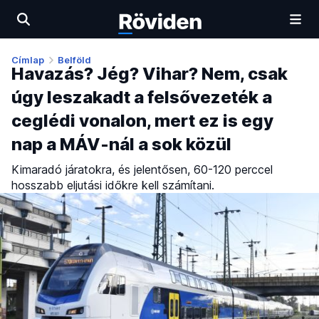
Címlap
Belföld
Havazás? Jég? Vihar? Nem, csak
úgy leszakadt a felsővezeték a
ceglédi vonalon, mert ez is egy
nap a MÁV-nál a sok közül
Kimaradó járatokra, és jelentősen, 60-120 perccel
hosszabb eljutási időkre kell számítani.