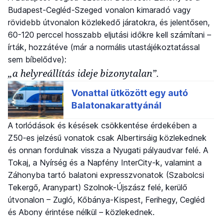
Budapest-Cegléd-Szeged vonalon kimaradó vagy
rövidebb útvonalon közlekedő járatokra, és jelentősen,
60-120 perccel hosszabb eljutási időkre kell számítani –
írták, hozzátéve (már a normális utastájékoztatással
sem bíbelődve):
„a helyreállítás ideje bizonytalan”.
A torlódások és késések csökkentése érdekében a
Z50-es jelzésű vonatok csak Albertirsáig közlekednek
és onnan fordulnak vissza a Nyugati pályaudvar felé. A
Tokaj, a Nyírség és a Napfény InterCity-k, valamint a
Záhonyba tartó balatoni expresszvonatok (Szabolcsi
Tekergő, Aranypart) Szolnok-Újszász felé, kerülő
útvonalon – Zugló, Kőbánya-Kispest, Ferihegy, Cegléd
és Abony érintése nélkül – közlekednek.