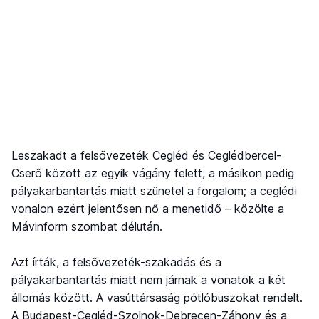
Leszakadt a felsővezeték Cegléd és Ceglédbercel-
Cserő között az egyik vágány felett, a másikon pedig
pályakarbantartás miatt szünetel a forgalom; a ceglédi
vonalon ezért jelentősen nő a menetidő – közölte a
Mávinform szombat délután.
Azt írták, a felsővezeték-szakadás és a
pályakarbantartás miatt nem járnak a vonatok a két
állomás között. A vasúttársaság pótlóbuszokat rendelt.
A Budapest-Cegléd-Szolnok-Debrecen-Záhony és a