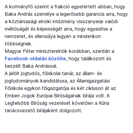
A kormányfő szerint a frakció egyetértett abban, hogy
Baka András személye a legerősebb garancia arra, hogy
a köztársasági elnöki intézmény visszanyerje valódi
méltóságát és képességét arra, hogy egyesítse a
nemzetet, és ellensúlya legyen a mindenkori
többségnek.
Magyar Péter miniszterelnök korábban, szerdán a
Facebook-oldalán közölte
, hogy találkozott és
beszélt Baka Andrással.
A jelölt jogtudós, főiskolai tanár, az állam- és
jogtudományok kandidátusa, az Államigazgatási
Főiskola egykori főigazgatója és két cikluson át az
Emberi Jogok Európai Bíróságának bírája volt. A
Legfelsőbb Bíróság vezetését követően a Kúria
tanácsvezető bírájaként dolgozott.