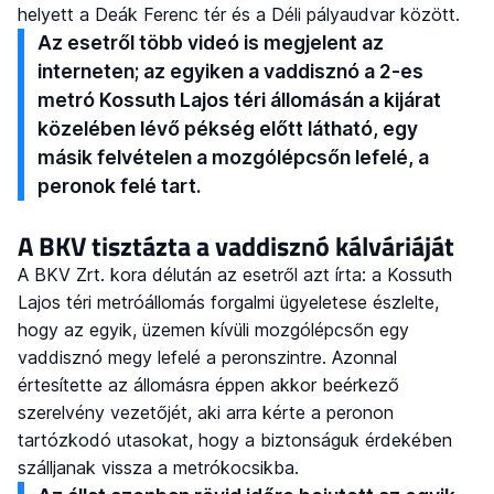
helyett a Deák Ferenc tér és a Déli pályaudvar között.
Az esetről több videó is megjelent az
interneten; az egyiken a vaddisznó a 2-es
metró Kossuth Lajos téri állomásán a kijárat
közelében lévő pékség előtt látható, egy
másik felvételen a mozgólépcsőn lefelé, a
peronok felé tart.
A BKV tisztázta a vaddisznó kálváriáját
A BKV Zrt. kora délután az esetről azt írta: a Kossuth
Lajos téri metróállomás forgalmi ügyeletese észlelte,
hogy az egyik, üzemen kívüli mozgólépcsőn egy
vaddisznó megy lefelé a peronszintre. Azonnal
értesítette az állomásra éppen akkor beérkező
szerelvény vezetőjét, aki arra kérte a peronon
tartózkodó utasokat, hogy a biztonságuk érdekében
szálljanak vissza a metrókocsikba.