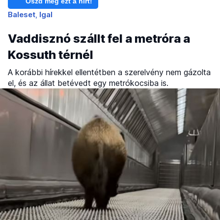
Oszd meg ezt a hírt!
Baleset
Igal
Vaddisznó szállt fel a metróra a
Kossuth térnél
A korábbi hírekkel ellentétben a szerelvény nem gázolta
el, és az állat betévedt egy metrókocsiba is.