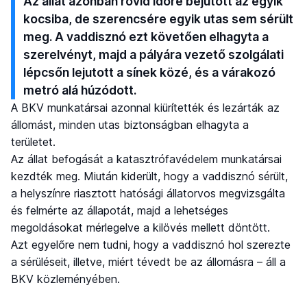
Az állat azonban rövid időre bejutott az egyik
kocsiba, de szerencsére egyik utas sem sérült
meg. A vaddisznó ezt követően elhagyta a
szerelvényt, majd a pályára vezető szolgálati
lépcsőn lejutott a sínek közé, és a várakozó
metró alá húzódott.
A BKV munkatársai azonnal kiürítették és lezárták az
állomást, minden utas biztonságban elhagyta a
területet.
Az állat befogását a katasztrófavédelem munkatársai
kezdték meg. Miután kiderült, hogy a vaddisznó sérült,
a helyszínre riasztott hatósági állatorvos megvizsgálta
és felmérte az állapotát, majd a lehetséges
megoldásokat mérlegelve a kilövés mellett döntött.
Azt egyelőre nem tudni, hogy a vaddisznó hol szerezte
a sérüléseit, illetve, miért tévedt be az állomásra – áll a
BKV közleményében.