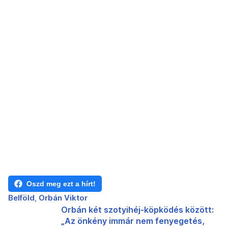
Oszd meg ezt a hírt!
Belföld
Orbán Viktor
Orbán két szotyihéj-köpködés között:
„Az önkény immár nem fenyegetés,