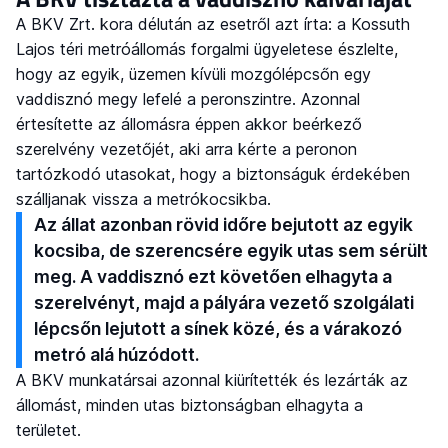
A BKV Zrt. kora délután az esetről azt írta: a Kossuth
Lajos téri metróállomás forgalmi ügyeletese észlelte,
hogy az egyik, üzemen kívüli mozgólépcsőn egy
vaddisznó megy lefelé a peronszintre. Azonnal
értesítette az állomásra éppen akkor beérkező
szerelvény vezetőjét, aki arra kérte a peronon
tartózkodó utasokat, hogy a biztonságuk érdekében
szálljanak vissza a metrókocsikba.
Az állat azonban rövid időre bejutott az egyik
kocsiba, de szerencsére egyik utas sem sérült
meg. A vaddisznó ezt követően elhagyta a
szerelvényt, majd a pályára vezető szolgálati
lépcsőn lejutott a sínek közé, és a várakozó
metró alá húzódott.
A BKV munkatársai azonnal kiürítették és lezárták az
állomást, minden utas biztonságban elhagyta a
területet.