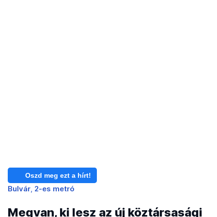
Oszd meg ezt a hírt!
Bulvár
2-es metró
Megvan, ki lesz az új köztársasági