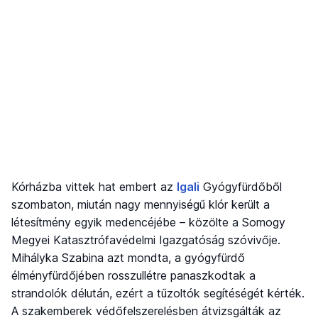
Kórházba vittek hat embert az
Igali
Gyógyfürdőből
szombaton, miután nagy mennyiségű klór került a
létesítmény egyik medencéjébe – közölte a Somogy
Megyei Katasztrófavédelmi Igazgatóság szóvivője.
Mihályka Szabina azt mondta, a gyógyfürdő
élményfürdőjében rosszullétre panaszkodtak a
strandolók délután, ezért a tűzoltók segítéségét kérték.
A szakemberek védőfelszerelésben átvizsgálták az