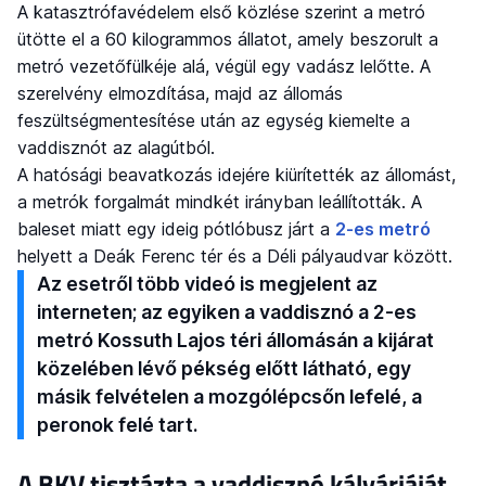
A katasztrófavédelem első közlése szerint a metró
ütötte el a 60 kilogrammos állatot, amely beszorult a
metró vezetőfülkéje alá, végül egy vadász lelőtte. A
szerelvény elmozdítása, majd az állomás
feszültségmentesítése után az egység kiemelte a
vaddisznót az alagútból.
A hatósági beavatkozás idejére kiürítették az állomást,
a metrók forgalmát mindkét irányban leállították. A
baleset miatt egy ideig pótlóbusz járt a
2-es metró
helyett a Deák Ferenc tér és a Déli pályaudvar között.
Az esetről több videó is megjelent az
interneten; az egyiken a vaddisznó a 2-es
metró Kossuth Lajos téri állomásán a kijárat
közelében lévő pékség előtt látható, egy
másik felvételen a mozgólépcsőn lefelé, a
peronok felé tart.
A BKV tisztázta a vaddisznó kálváriáját