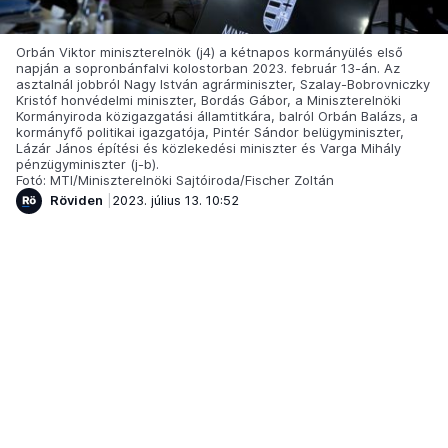
Orbán Viktor miniszterelnök (j4) a kétnapos kormányülés első
napján a sopronbánfalvi kolostorban 2023. február 13-án. Az
asztalnál jobbról Nagy István agrárminiszter, Szalay-Bobrovniczky
Kristóf honvédelmi miniszter, Bordás Gábor, a Miniszterelnöki
Kormányiroda közigazgatási államtitkára, balról Orbán Balázs, a
kormányfő politikai igazgatója, Pintér Sándor belügyminiszter,
Lázár János építési és közlekedési miniszter és Varga Mihály
pénzügyminiszter (j-b).
Fotó: MTI/Miniszterelnöki Sajtóiroda/Fischer Zoltán
Röviden
2023. július 13. 10:52