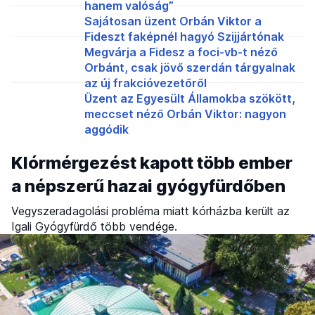
hanem valóság”
Sajátosan üzent Orbán Viktor a
Fideszt faképnél hagyó Szijjártónak
Megvárja a Fidesz a foci-vb-t néző
Orbánt, csak jövő szerdán tárgyalnak
az új frakcióvezetőről
Üzent az Egyesült Államokba szökött,
meccset néző Orbán Viktor: nagyon
aggódik
Klórmérgezést kapott több ember
a népszerű hazai gyógyfürdőben
Vegyszeradagolási probléma miatt kórházba került az
Igali Gyógyfürdő több vendége.