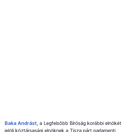
Baka Andrást
, a Legfelsőbb Bíróság korábbi elnökét
jelöli köztársasági elnöknek a Tisza párt parlamenti