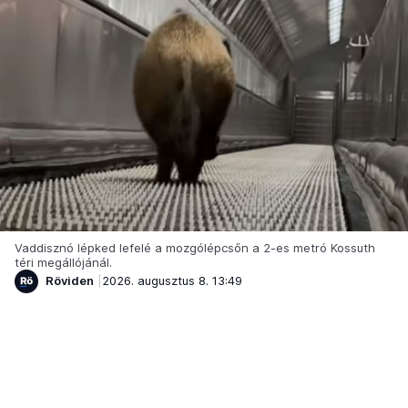
Vaddisznó lépked lefelé a mozgólépcsőn a 2-es metró Kossuth
téri megállójánál.
Röviden
2026. augusztus 8. 13:49