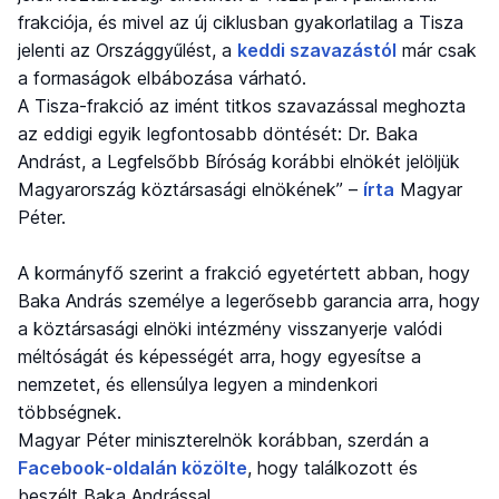
frakciója, és mivel az új ciklusban gyakorlatilag a Tisza
jelenti az Országgyűlést, a
keddi szavazástól
már csak
a formaságok elbábozása várható.
A Tisza-frakció az imént titkos szavazással meghozta
az eddigi egyik legfontosabb döntését: Dr. Baka
Andrást, a Legfelsőbb Bíróság korábbi elnökét jelöljük
Magyarország köztársasági elnökének” –
írta
Magyar
Péter.
A kormányfő szerint a frakció egyetértett abban, hogy
Baka András személye a legerősebb garancia arra, hogy
a köztársasági elnöki intézmény visszanyerje valódi
méltóságát és képességét arra, hogy egyesítse a
nemzetet, és ellensúlya legyen a mindenkori
többségnek.
Magyar Péter miniszterelnök korábban, szerdán a
Facebook-oldalán közölte
, hogy találkozott és
beszélt Baka Andrással.