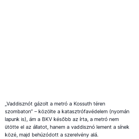
„Vaddisznót gázolt a metró a Kossuth téren
szombaton” – közölte a katasztrófavédelem (nyomán
lapunk is), ám a BKV később az írta, a metró nem
ütötte el az állatot, hanem a vaddisznó lement a sínek
közé, majd behúzódott a szerelvény alá.