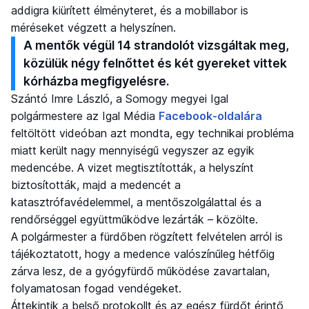
addigra kiürített élményteret, és a mobillabor is
méréseket végzett a helyszínen.
A mentők végül 14 strandolót vizsgáltak meg,
közülük négy felnőttet és két gyereket vittek
kórházba megfigyelésre.
Szántó Imre László, a Somogy megyei Igal
polgármestere az Igal Média
Facebook-oldalára
feltöltött videóban azt mondta, egy technikai probléma
miatt került nagy mennyiségű vegyszer az egyik
medencébe. A vizet megtisztították, a helyszínt
biztosították, majd a medencét a
katasztrófavédelemmel, a mentőszolgálattal és a
rendőrséggel együttműködve lezárták – közölte.
A polgármester a fürdőben rögzített felvételen arról is
tájékoztatott, hogy a medence valószínűleg hétfőig
zárva lesz, de a gyógyfürdő működése zavartalan,
folyamatosan fogad vendégeket.
Áttekintik a belső protokollt és az egész fürdőt érintő