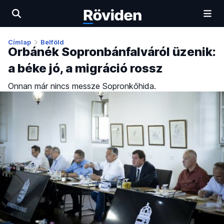
Címlap
Belföld
Orbánék Sopronbánfalváról üzenik:
a béke jó, a migráció rossz
Onnan már nincs messze Sopronkőhida.