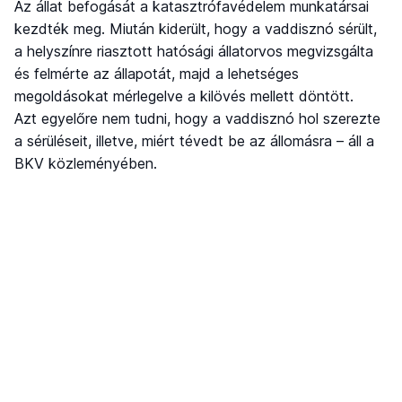
Az állat befogását a katasztrófavédelem munkatársai
kezdték meg. Miután kiderült, hogy a vaddisznó sérült,
a helyszínre riasztott hatósági állatorvos megvizsgálta
és felmérte az állapotát, majd a lehetséges
megoldásokat mérlegelve a kilövés mellett döntött.
Azt egyelőre nem tudni, hogy a vaddisznó hol szerezte
a sérüléseit, illetve, miért tévedt be az állomásra – áll a
BKV közleményében.