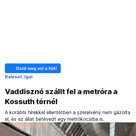
Oszd meg ezt a hírt!
Baleset
Igal
Vaddisznó szállt fel a metróra a
Kossuth térnél
A korábbi hírekkel ellentétben a szerelvény nem gázolta
el, és az állat betévedt egy metrókocsiba is.