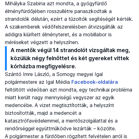
Mihályka Szabina azt mondta, a gyógyfürdő
élményfürdőjében rosszullétre panaszkodtak a
strandolók délután, ezért a tűzoltók segítéségét kérték.
A szakemberek védőfelszerelésben átvizsgálták az
addigra kiürített élményteret, és a mobillabor is
méréseket végzett a helyszínen.
A mentők végül 14 strandolót vizsgáltak meg,
közülük négy felnőttet és két gyereket vittek
kórházba megfigyelésre.
Szántó Imre László, a Somogy megyei Igal
polgármestere az Igal Média
Facebook-oldalára
feltöltött videóban azt mondta, egy technikai probléma
miatt került nagy mennyiségű vegyszer az egyik
medencébe. A vizet megtisztították, a helyszínt
biztosították, majd a medencét a
katasztrófavédelemmel, a mentőszolgálattal és a
rendőrséggel együttműködve lezárták – közölte.
A polgármester a fürdőben rögzített felvételen arról is