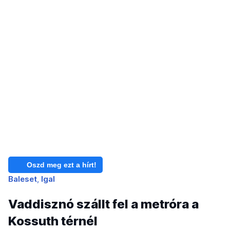
Oszd meg ezt a hírt!
Baleset
Igal
Vaddisznó szállt fel a metróra a
Kossuth térnél