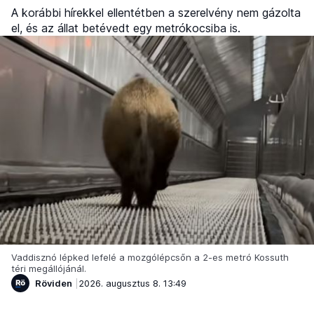
A korábbi hírekkel ellentétben a szerelvény nem gázolta
el, és az állat betévedt egy metrókocsiba is.
Vaddisznó lépked lefelé a mozgólépcsőn a 2-es metró Kossuth
téri megállójánál.
Röviden
2026. augusztus 8. 13:49