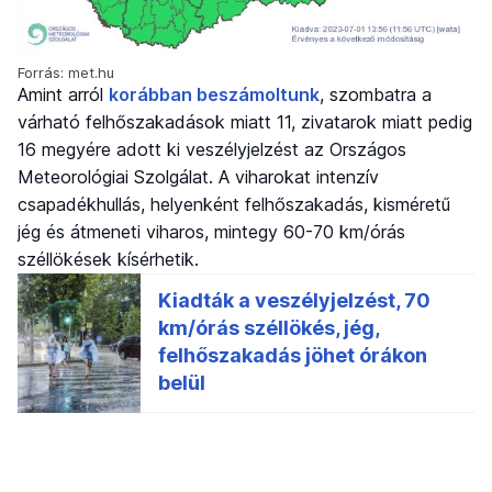
Forrás: met.hu
Amint arról
korábban beszámoltunk
, szombatra a
várható felhőszakadások miatt 11, zivatarok miatt pedig
16 megyére adott ki veszélyjelzést az Országos
Meteorológiai Szolgálat. A viharokat intenzív
csapadékhullás, helyenként felhőszakadás, kisméretű
jég és átmeneti viharos, mintegy 60-70 km/órás
széllökések kísérhetik.