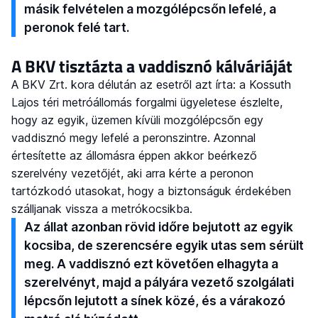
másik felvételen a mozgólépcsőn lefelé, a
peronok felé tart.
A BKV tisztázta a vaddisznó kálváriáját
A BKV Zrt. kora délután az esetről azt írta: a Kossuth
Lajos téri metróállomás forgalmi ügyeletese észlelte,
hogy az egyik, üzemen kívüli mozgólépcsőn egy
vaddisznó megy lefelé a peronszintre. Azonnal
értesítette az állomásra éppen akkor beérkező
szerelvény vezetőjét, aki arra kérte a peronon
tartózkodó utasokat, hogy a biztonságuk érdekében
szálljanak vissza a metrókocsikba.
Az állat azonban rövid időre bejutott az egyik
kocsiba, de szerencsére egyik utas sem sérült
meg. A vaddisznó ezt követően elhagyta a
szerelvényt, majd a pályára vezető szolgálati
lépcsőn lejutott a sínek közé, és a várakozó