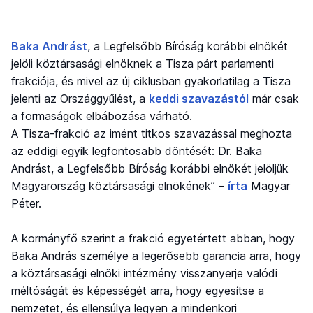
Baka Andrást
, a Legfelsőbb Bíróság korábbi elnökét
jelöli köztársasági elnöknek a Tisza párt parlamenti
frakciója, és mivel az új ciklusban gyakorlatilag a Tisza
jelenti az Országgyűlést, a
keddi szavazástól
már csak
a formaságok elbábozása várható.
A Tisza-frakció az imént titkos szavazással meghozta
az eddigi egyik legfontosabb döntését: Dr. Baka
Andrást, a Legfelsőbb Bíróság korábbi elnökét jelöljük
Magyarország köztársasági elnökének” –
írta
Magyar
Péter.
A kormányfő szerint a frakció egyetértett abban, hogy
Baka András személye a legerősebb garancia arra, hogy
a köztársasági elnöki intézmény visszanyerje valódi
méltóságát és képességét arra, hogy egyesítse a
nemzetet, és ellensúlya legyen a mindenkori