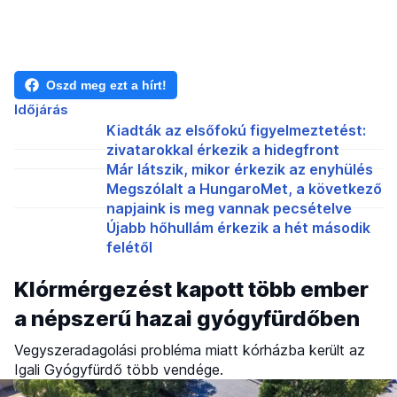
Oszd meg ezt a hírt!
Időjárás
Kiadták az elsőfokú figyelmeztetést:
zivatarokkal érkezik a hidegfront
Már látszik, mikor érkezik az enyhülés
Megszólalt a HungaroMet, a következő
napjaink is meg vannak pecsételve
Újabb hőhullám érkezik a hét második
felétől
Klórmérgezést kapott több ember
a népszerű hazai gyógyfürdőben
Vegyszeradagolási probléma miatt kórházba került az
Igali Gyógyfürdő több vendége.