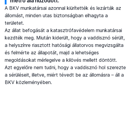
metró alá húzódott.
A BKV munkatársai azonnal kiürítették és lezárták az
állomást, minden utas biztonságban elhagyta a
területet.
Az állat befogását a katasztrófavédelem munkatársai
kezdték meg. Miután kiderült, hogy a vaddisznó sérült,
a helyszínre riasztott hatósági állatorvos megvizsgálta
és felmérte az állapotát, majd a lehetséges
megoldásokat mérlegelve a kilövés mellett döntött.
Azt egyelőre nem tudni, hogy a vaddisznó hol szerezte
a sérüléseit, illetve, miért tévedt be az állomásra – áll a
BKV közleményében.