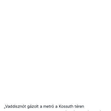
„Vaddisznót gázolt a metró a Kossuth téren