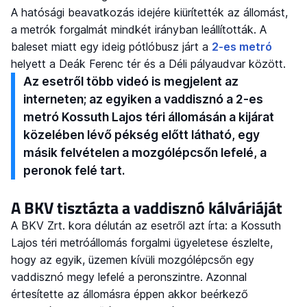
A hatósági beavatkozás idejére kiürítették az állomást,
a metrók forgalmát mindkét irányban leállították. A
baleset miatt egy ideig pótlóbusz járt a
2-es metró
helyett a Deák Ferenc tér és a Déli pályaudvar között.
Az esetről több videó is megjelent az
interneten; az egyiken a vaddisznó a 2-es
metró Kossuth Lajos téri állomásán a kijárat
közelében lévő pékség előtt látható, egy
másik felvételen a mozgólépcsőn lefelé, a
peronok felé tart.
A BKV tisztázta a vaddisznó kálváriáját
A BKV Zrt. kora délután az esetről azt írta: a Kossuth
Lajos téri metróállomás forgalmi ügyeletese észlelte,
hogy az egyik, üzemen kívüli mozgólépcsőn egy
vaddisznó megy lefelé a peronszintre. Azonnal
értesítette az állomásra éppen akkor beérkező