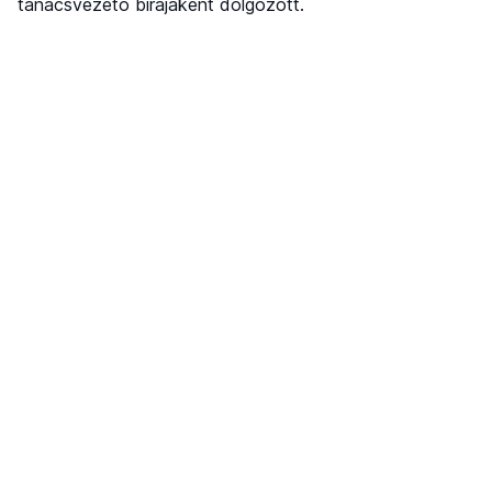
tanácsvezető bírájaként dolgozott.