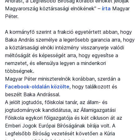
Andrást, a Legfelsőbb Bíróság korábbi elnökét jelöljük
Magyarország köztársasági elnökének” –
írta
Magyar
Péter.
A kormányfő szerint a frakció egyetértett abban, hogy
Baka András személye a legerősebb garancia arra, hogy
a köztársasági elnöki intézmény visszanyerje valódi
méltóságát és képességét arra, hogy egyesítse a
nemzetet, és ellensúlya legyen a mindenkori
többségnek.
Magyar Péter miniszterelnök korábban, szerdán a
Facebook-oldalán közölte
, hogy találkozott és
beszélt Baka Andrással.
A jelölt jogtudós, főiskolai tanár, az állam- és
jogtudományok kandidátusa, az Államigazgatási
Főiskola egykori főigazgatója és két cikluson át az
Emberi Jogok Európai Bíróságának bírája volt. A
Legfelsőbb Bíróság vezetését követően a Kúria