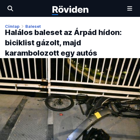
Címlap
Baleset
Halálos baleset az Árpád hídon:
biciklist gázolt, majd
karambolozott egy autós