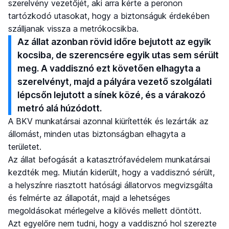
szerelvény vezetőjét, aki arra kérte a peronon
tartózkodó utasokat, hogy a biztonságuk érdekében
szálljanak vissza a metrókocsikba.
Az állat azonban rövid időre bejutott az egyik
kocsiba, de szerencsére egyik utas sem sérült
meg. A vaddisznó ezt követően elhagyta a
szerelvényt, majd a pályára vezető szolgálati
lépcsőn lejutott a sínek közé, és a várakozó
metró alá húzódott.
A BKV munkatársai azonnal kiürítették és lezárták az
állomást, minden utas biztonságban elhagyta a
területet.
Az állat befogását a katasztrófavédelem munkatársai
kezdték meg. Miután kiderült, hogy a vaddisznó sérült,
a helyszínre riasztott hatósági állatorvos megvizsgálta
és felmérte az állapotát, majd a lehetséges
megoldásokat mérlegelve a kilövés mellett döntött.
Azt egyelőre nem tudni, hogy a vaddisznó hol szerezte