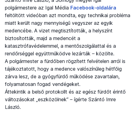
Szántó Imre László, a Somogy megyei Igal
polgármestere az Igal Média
Facebook-oldalára
feltöltött videóban azt mondta, egy technikai probléma
miatt került nagy mennyiségű vegyszer az egyik
medencébe. A vizet megtisztították, a helyszínt
biztosították, majd a medencét a
katasztrófavédelemmel, a mentőszolgálattal és a
rendőrséggel együttműködve lezárták – közölte.
A polgármester a fürdőben rögzített felvételen arról is
tájékoztatott, hogy a medence valószínűleg hétfőig
zárva lesz, de a gyógyfürdő működése zavartalan,
folyamatosan fogad vendégeket.
Áttekintik a belső protokollt és az egész fürdőt érintő
változásokat „eszközölnek” – ígérte Szántó Imre
László.