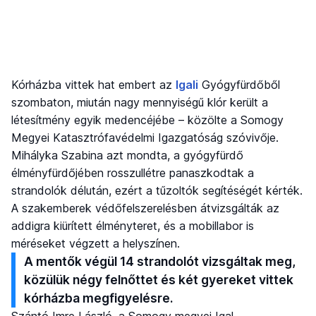
Kórházba vittek hat embert az
Igali
Gyógyfürdőből
szombaton, miután nagy mennyiségű klór került a
létesítmény egyik medencéjébe – közölte a Somogy
Megyei Katasztrófavédelmi Igazgatóság szóvivője.
Mihályka Szabina azt mondta, a gyógyfürdő
élményfürdőjében rosszullétre panaszkodtak a
strandolók délután, ezért a tűzoltók segítéségét kérték.
A szakemberek védőfelszerelésben átvizsgálták az
addigra kiürített élményteret, és a mobillabor is
méréseket végzett a helyszínen.
A mentők végül 14 strandolót vizsgáltak meg,
közülük négy felnőttet és két gyereket vittek
kórházba megfigyelésre.