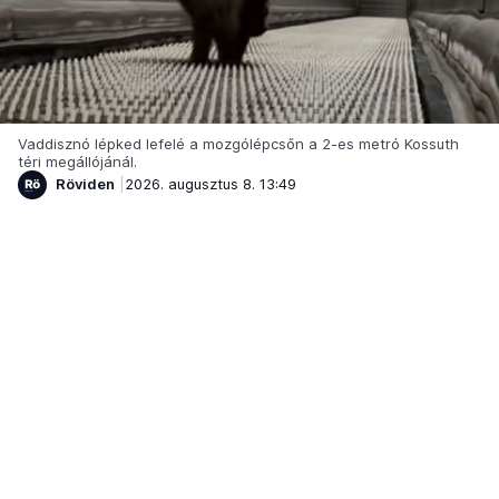
Vaddisznó lépked lefelé a mozgólépcsőn a 2-es metró Kossuth
téri megállójánál.
Röviden
2026. augusztus 8. 13:49