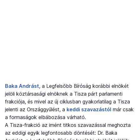
Baka Andrást
, a Legfelsőbb Bíróság korábbi elnökét
jelöli köztársasági elnöknek a Tisza párt parlamenti
frakciója, és mivel az új ciklusban gyakorlatilag a Tisza
jelenti az Országgyűlést, a
keddi szavazástól
már csak
a formaságok elbábozása várható.
A Tisza-frakció az imént titkos szavazással meghozta
az eddigi egyik legfontosabb döntését: Dr. Baka