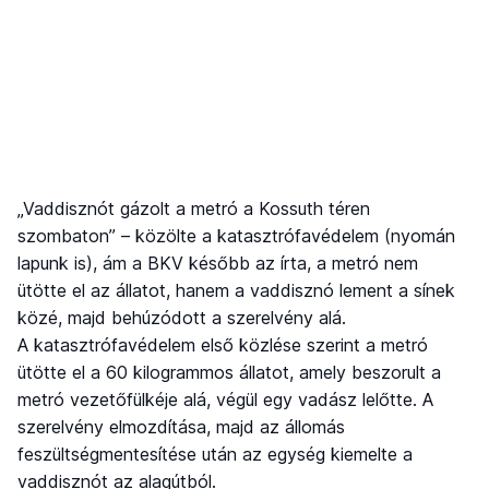
„Vaddisznót gázolt a metró a Kossuth téren
szombaton” – közölte a katasztrófavédelem (nyomán
lapunk is), ám a BKV később az írta, a metró nem
ütötte el az állatot, hanem a vaddisznó lement a sínek
közé, majd behúzódott a szerelvény alá.
A katasztrófavédelem első közlése szerint a metró
ütötte el a 60 kilogrammos állatot, amely beszorult a
metró vezetőfülkéje alá, végül egy vadász lelőtte. A
szerelvény elmozdítása, majd az állomás
feszültségmentesítése után az egység kiemelte a
vaddisznót az alagútból.