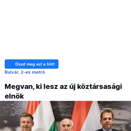
Oszd meg ezt a hírt!
Bulvár
2-es metró
Megvan, ki lesz az új köztársasági
elnök