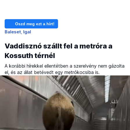
Oszd meg ezt a hírt!
Baleset
Igal
Vaddisznó szállt fel a metróra a
Kossuth térnél
A korábbi hírekkel ellentétben a szerelvény nem gázolta
el, és az állat betévedt egy metrókocsiba is.