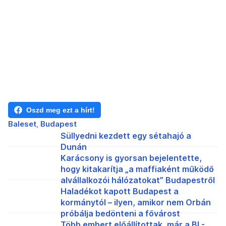
Oszd meg ezt a hírt!
Baleset
Budapest
Süllyedni kezdett egy sétahajó a
Dunán
Karácsony is gyorsan bejelentette,
hogy kitakarítja „a maffiaként működő
alvállalkozói hálózatokat” Budapestről
Haladékot kapott Budapest a
kormánytól – ilyen, amikor nem Orbán
próbálja bedönteni a fővárost
Több embert előállítottak, már a BL-