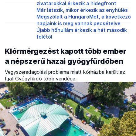
zivatarokkal érkezik a hidegfront
Már látszik, mikor érkezik az enyhülés
Megszólalt a HungaroMet, a következő
napjaink is meg vannak pecsételve
Újabb hőhullám érkezik a hét második
felétől
Klórmérgezést kapott több ember
a népszerű hazai gyógyfürdőben
Vegyszeradagolási probléma miatt kórházba került az
Igali Gyógyfürdő több vendége.