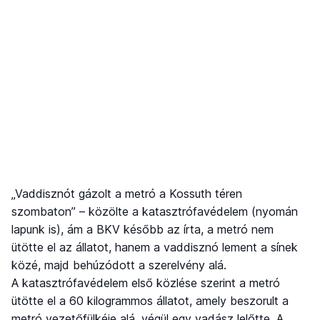
„Vaddisznót gázolt a metró a Kossuth téren
szombaton” – közölte a katasztrófavédelem (nyomán
lapunk is), ám a BKV később az írta, a metró nem
ütötte el az állatot, hanem a vaddisznó lement a sínek
közé, majd behúzódott a szerelvény alá.
A katasztrófavédelem első közlése szerint a metró
ütötte el a 60 kilogrammos állatot, amely beszorult a
metró vezetőfülkéje alá, végül egy vadász lelőtte. A