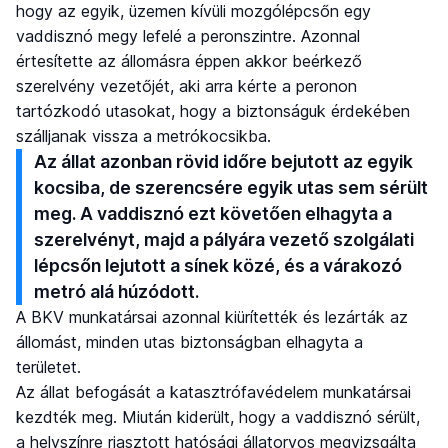
hogy az egyik, üzemen kívüli mozgólépcsőn egy
vaddisznó megy lefelé a peronszintre. Azonnal
értesítette az állomásra éppen akkor beérkező
szerelvény vezetőjét, aki arra kérte a peronon
tartózkodó utasokat, hogy a biztonságuk érdekében
szálljanak vissza a metrókocsikba.
Az állat azonban rövid időre bejutott az egyik
kocsiba, de szerencsére egyik utas sem sérült
meg. A vaddisznó ezt követően elhagyta a
szerelvényt, majd a pályára vezető szolgálati
lépcsőn lejutott a sínek közé, és a várakozó
metró alá húzódott.
A BKV munkatársai azonnal kiürítették és lezárták az
állomást, minden utas biztonságban elhagyta a
területet.
Az állat befogását a katasztrófavédelem munkatársai
kezdték meg. Miután kiderült, hogy a vaddisznó sérült,
a helyszínre riasztott hatósági állatorvos megvizsgálta