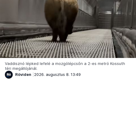
Vaddisznó lépked lefelé a mozgólépcsőn a 2-es metró Kossuth
téri megállójánál.
Röviden
2026. augusztus 8. 13:49