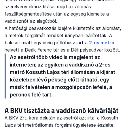
szerelvény elmozdítása, majd az állomás
feszültségmentesítése után az egység kiemelte a
vaddisznót az alagútból.
A hatósági beavatkozás idejére kiürítették az állomást,
a metrók forgalmát mindkét irányban leállították. A
baleset miatt egy ideig pótlóbusz járt a
2-es metró
helyett a Deák Ferenc tér és a Déli pályaudvar között.
Az esetről több videó is megjelent az
interneten; az egyiken a vaddisznó a 2-es
metró Kossuth Lajos téri állomásán a kijárat
közelében lévő pékség előtt látható, egy
másik felvételen a mozgólépcsőn lefelé, a
peronok felé tart.
A BKV tisztázta a vaddisznó kálváriáját
A BKV Zrt. kora délután az esetről azt írta: a Kossuth
Lajos téri metróállomás forgalmi ügyeletese észlelte,