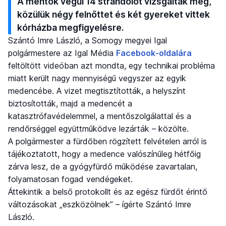
A mentők végül 14 strandolót vizsgáltak meg,
közülük négy felnőttet és két gyereket vittek
kórházba megfigyelésre.
Szántó Imre László, a Somogy megyei Igal
polgármestere az Igal Média
Facebook-oldalára
feltöltött videóban azt mondta, egy technikai probléma
miatt került nagy mennyiségű vegyszer az egyik
medencébe. A vizet megtisztították, a helyszínt
biztosították, majd a medencét a
katasztrófavédelemmel, a mentőszolgálattal és a
rendőrséggel együttműködve lezárták – közölte.
A polgármester a fürdőben rögzített felvételen arról is
tájékoztatott, hogy a medence valószínűleg hétfőig
zárva lesz, de a gyógyfürdő működése zavartalan,
folyamatosan fogad vendégeket.
Áttekintik a belső protokollt és az egész fürdőt érintő
változásokat „eszközölnek” – ígérte Szántó Imre
László.