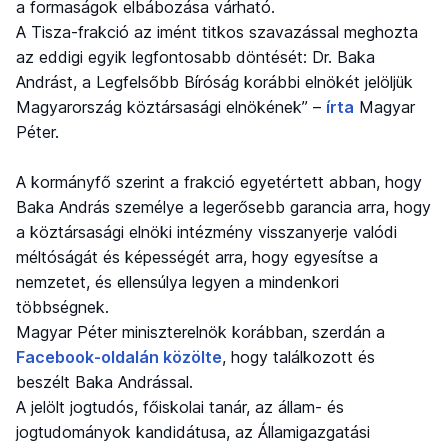
a formaságok elbábozása várható.
A Tisza-frakció az imént titkos szavazással meghozta
az eddigi egyik legfontosabb döntését: Dr. Baka
Andrást, a Legfelsőbb Bíróság korábbi elnökét jelöljük
Magyarország köztársasági elnökének” –
írta
Magyar
Péter.
A kormányfő szerint a frakció egyetértett abban, hogy
Baka András személye a legerősebb garancia arra, hogy
a köztársasági elnöki intézmény visszanyerje valódi
méltóságát és képességét arra, hogy egyesítse a
nemzetet, és ellensúlya legyen a mindenkori
többségnek.
Magyar Péter miniszterelnök korábban, szerdán a
Facebook-oldalán közölte
, hogy találkozott és
beszélt Baka Andrással.
A jelölt jogtudós, főiskolai tanár, az állam- és
jogtudományok kandidátusa, az Államigazgatási