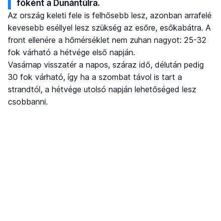
főként a Dunántúlra.
Az ország keleti fele is felhősebb lesz, azonban arrafelé
kevesebb eséllyel lesz szükség az esőre, esőkabátra. A
front ellenére a hőmérséklet nem zuhan nagyot: 25-32
fok várható a hétvége első napján.
Vasárnap visszatér a napos, száraz idő, délután pedig
30 fok várható, így ha a szombat távol is tart a
strandtól, a hétvége utolsó napján lehetőséged lesz
csobbanni.