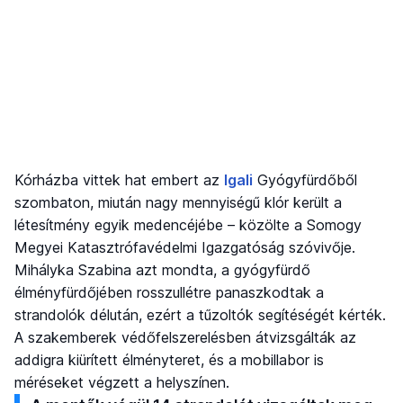
Kórházba vittek hat embert az
Igali
Gyógyfürdőből
szombaton, miután nagy mennyiségű klór került a
létesítmény egyik medencéjébe – közölte a Somogy
Megyei Katasztrófavédelmi Igazgatóság szóvivője.
Mihályka Szabina azt mondta, a gyógyfürdő
élményfürdőjében rosszullétre panaszkodtak a
strandolók délután, ezért a tűzoltók segítéségét kérték.
A szakemberek védőfelszerelésben átvizsgálták az
addigra kiürített élményteret, és a mobillabor is
méréseket végzett a helyszínen.