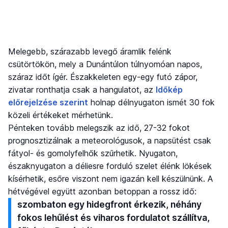
Melegebb, szárazabb levegő áramlik felénk
csütörtökön, mely a Dunántúlon túlnyomóan napos,
száraz időt ígér. Északkeleten egy-egy futó zápor,
zivatar ronthatja csak a hangulatot, az
Időkép
előrejelzése szerint
holnap délnyugaton ismét 30 fok
közeli értékeket mérhetünk.
Pénteken tovább melegszik az idő, 27-32 fokot
prognosztizálnak a meteorológusok, a napsütést csak
fátyol- és gomolyfelhők szűrhetik. Nyugaton,
északnyugaton a déliesre forduló szelet élénk lökések
kísérhetik, esőre viszont nem igazán kell készülnünk. A
hétvégével együtt azonban betoppan a rossz idő:
szombaton egy hidegfront érkezik, néhány
fokos lehűlést és viharos fordulatot szállítva,