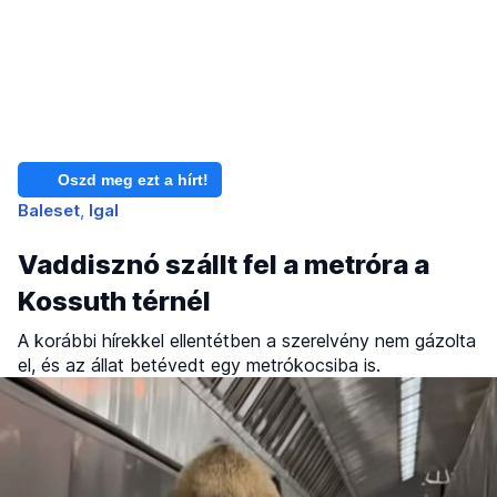
Oszd meg ezt a hírt!
Baleset
Igal
Vaddisznó szállt fel a metróra a
Kossuth térnél
A korábbi hírekkel ellentétben a szerelvény nem gázolta
el, és az állat betévedt egy metrókocsiba is.