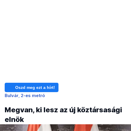
Oszd meg ezt a hírt!
Bulvár
2-es metró
Megvan, ki lesz az új köztársasági
elnök