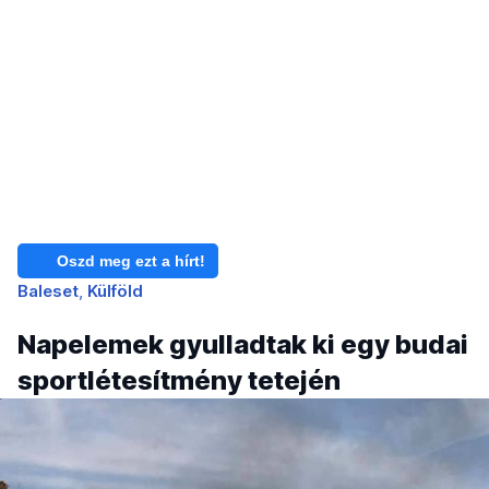
Oszd meg ezt a hírt!
Baleset
Külföld
Napelemek gyulladtak ki egy budai
sportlétesítmény tetején