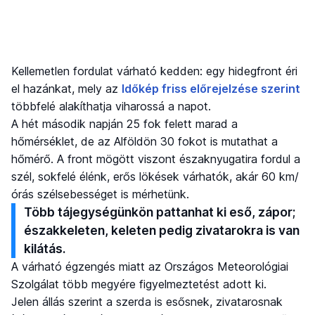
Kellemetlen fordulat várható kedden: egy hidegfront éri
el hazánkat, mely az
Időkép friss előrejelzése szerint
többfelé alakíthatja viharossá a napot.
A hét második napján 25 fok felett marad a
hőmérséklet, de az Alföldön 30 fokot is mutathat a
hőmérő. A front mögött viszont északnyugatira fordul a
szél, sokfelé élénk, erős lökések várhatók, akár 60 km/
órás szélsebességet is mérhetünk.
Több tájegységünkön pattanhat ki eső, zápor;
északkeleten, keleten pedig zivatarokra is van
kilátás.
A várható égzengés miatt az Országos Meteorológiai
Szolgálat több megyére figyelmeztetést adott ki.
Jelen állás szerint a szerda is esősnek, zivatarosnak