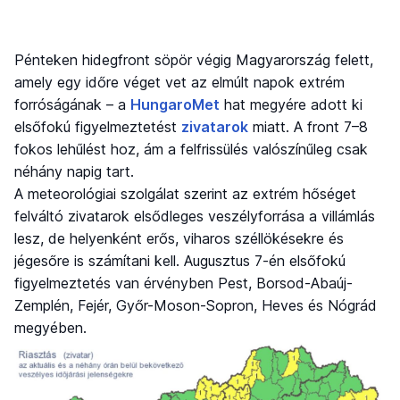
Pénteken hidegfront söpör végig Magyarország felett,
amely egy időre véget vet az elmúlt napok extrém
forróságának – a
HungaroMet
hat megyére adott ki
elsőfokú figyelmeztetést
zivatarok
miatt. A front 7–8
fokos lehűlést hoz, ám a felfrissülés valószínűleg csak
néhány napig tart.
A meteorológiai szolgálat szerint az extrém hőséget
felváltó zivatarok elsődleges veszélyforrása a villámlás
lesz, de helyenként erős, viharos széllökésekre és
jégesőre is számítani kell. Augusztus 7-én elsőfokú
figyelmeztetés van érvényben Pest, Borsod-Abaúj-
Zemplén, Fejér, Győr-Moson-Sopron, Heves és Nógrád
megyében.