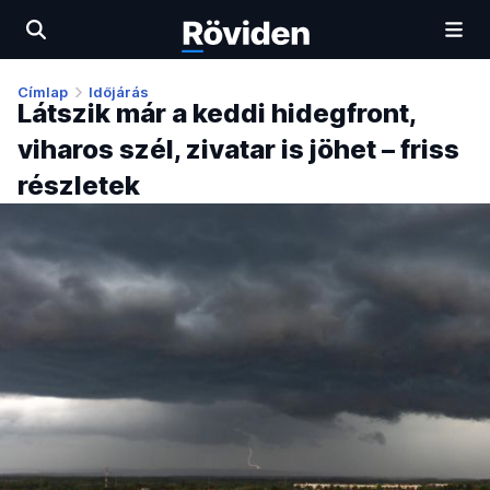
Címlap
Időjárás
Látszik már a keddi hidegfront,
viharos szél, zivatar is jöhet – friss
részletek