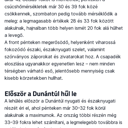
csúcshőmérsékletek már 30 és 39 fok közé
csökkennek, szombaton pedig tovább mérséklődik a
meleg: a legmagasabb értékek 28 és 33 fok között
alakulnak, hajnalban több helyen ismét 20 fok alá hűlhet
a levegő.
A front pénteken megerősödő, helyenként viharossá
fokozódó északi, északnyugati szelet, valamint
szórványos záporokat és zivatarokat hoz. A csapadék
eloszlása ugyanakkor egyenetlen lesz – nem minden
térségben várható eső, jelentősebb mennyiség csak
kisebb körzetekben hullhat.
Először a Dunántúl hűl le
A lehűlés először a Dunántúl nyugati és északnyugati
részét éri el, ahol pénteken már 30–32 fok körül
alakulnak a maximumok. Az ország többi részén még
33–39 fokra lehet számítani, a legmelegebb továbbra is