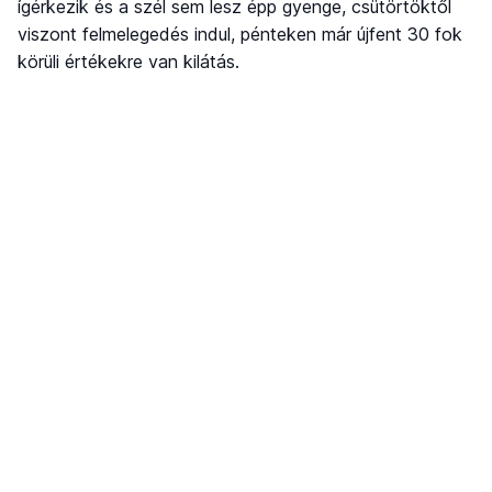
ígérkezik és a szél sem lesz épp gyenge, csütörtöktől
viszont felmelegedés indul, pénteken már újfent 30 fok
körüli értékekre van kilátás.