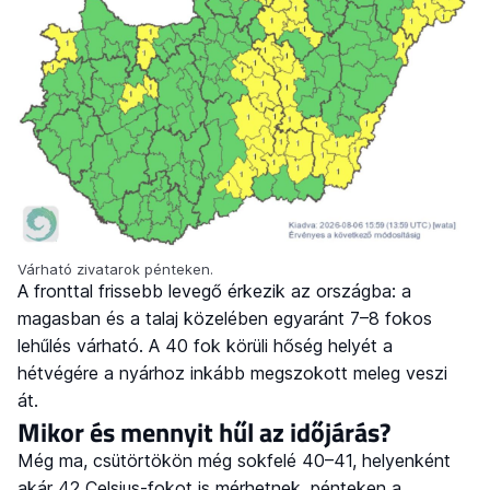
Várható zivatarok pénteken.
A fronttal frissebb levegő érkezik az országba: a
magasban és a talaj közelében egyaránt 7–8 fokos
lehűlés várható. A 40 fok körüli hőség helyét a
hétvégére a nyárhoz inkább megszokott meleg veszi
át.
Mikor és mennyit hűl az időjárás?
Még ma, csütörtökön még sokfelé 40–41, helyenként
akár 42 Celsius-fokot is mérhetnek, pénteken a