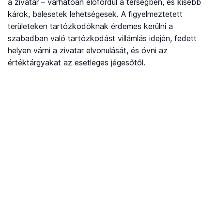
a zivatar – várhatóan előfordul a térségben, és kisebb
károk, balesetek lehetségesek. A figyelmeztetett
területeken tartózkodóknak érdemes kerülni a
szabadban való tartózkodást villámlás idején, fedett
helyen várni a zivatar elvonulását, és óvni az
értéktárgyakat az esetleges jégesőtől.