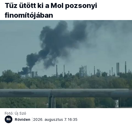
Tűz ütött ki a Mol pozsonyi
finomítójában
Fotó: Új Szó
Röviden
2026. augusztus 7. 16:35