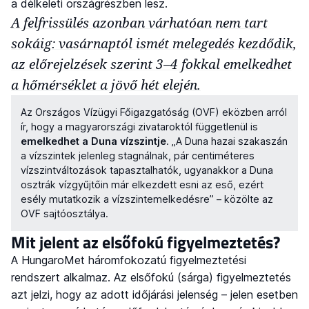
a délkeleti országrészben lesz.
A felfrissülés azonban várhatóan nem tart
sokáig: vasárnaptól ismét melegedés kezdődik,
az előrejelzések szerint 3–4 fokkal emelkedhet
a hőmérséklet a jövő hét elején.
Az Országos Vízügyi Főigazgatóság (OVF) eközben arról
ír, hogy a magyarországi zivataroktól függetlenül is
emelkedhet a Duna vízszintje
. „A Duna hazai szakaszán
a vízszintek jelenleg stagnálnak, pár centiméteres
vízszintváltozások tapasztalhatók, ugyanakkor a Duna
osztrák vízgyűjtőin már elkezdett esni az eső, ezért
esély mutatkozik a vízszintemelkedésre” – közölte az
OVF sajtóosztálya.
Mit jelent az elsőfokú figyelmeztetés?
A HungaroMet háromfokozatú figyelmeztetési
rendszert alkalmaz. Az elsőfokú (sárga) figyelmeztetés
azt jelzi, hogy az adott időjárási jelenség – jelen esetben