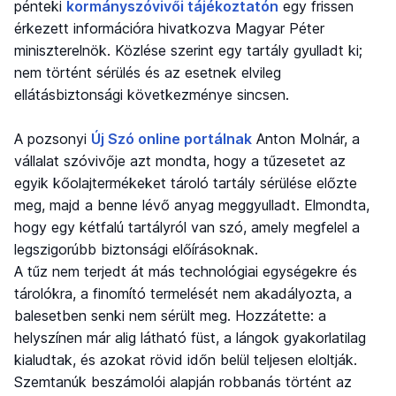
pénteki
kormányszóvivői tájékoztatón
egy frissen
érkezett információra hivatkozva Magyar Péter
miniszterelnök. Közlése szerint egy tartály gyulladt ki;
nem történt sérülés és az esetnek elvileg
ellátásbiztonsági következménye sincsen.
A pozsonyi
Új Szó online portálnak
Anton Molnár, a
vállalat szóvivője azt mondta, hogy a tűzesetet az
egyik kőolajtermékeket tároló tartály sérülése előzte
meg, majd a benne lévő anyag meggyulladt. Elmondta,
hogy egy kétfalú tartályról van szó, amely megfelel a
legszigorúbb biztonsági előírásoknak.
A tűz nem terjedt át más technológiai egységekre és
tárolókra, a finomító termelését nem akadályozta, a
balesetben senki nem sérült meg. Hozzátette: a
helyszínen már alig látható füst, a lángok gyakorlatilag
kialudtak, és azokat rövid időn belül teljesen eloltják.
Szemtanúk beszámolói alapján robbanás történt az