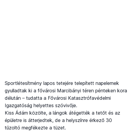
Sportlétesítmény lapos tetejére telepített napelemek
gyulladtak ki a fővárosi Marcibányi téren pénteken kora
délután – tudatta a Fővárosi Katasztrófavédelmi
Igazgatóság helyettes szóvivője.
Kiss Ádám közölte, a lángok átégették a tetőt és az
épületre is átterjedtek, de a helyszínre érkező 30
tűzoltó megfékezte a tüzet.