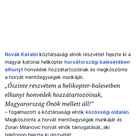
Novák Katalin
köztársasági elnök részvétét fejezte ki a
magyar katonai helikopter
horvátországi balesetében
elhunyt
honvédek hozzátartozóinak és megköszönte
a horvát mentőegységek munkáját.
„Őszinte részvétem a helikopter-balesetben
elhunyt honvédek hozzátartozóinak,
Magyarország Önök mellett áll!”
– fogalmazott a köztársasági elnök
közösségi oldalán
.
Megköszönte a horvát mentőegységek munkáját és
Zoran Milanovic horvát elnök támogatását, aki
telefonon fejezte ki részvétét.