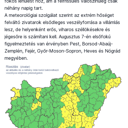
fokos lehűlést hoz, ám a felfrissülés valószínűleg csak
néhány napig tart.
A meteorológiai szolgálat szerint az extrém hőséget
felváltó zivatarok elsődleges veszélyforrása a villámlás
lesz, de helyenként erős, viharos széllökésekre és
jégesőre is számítani kell. Augusztus 7-én elsőfokú
figyelmeztetés van érvényben Pest, Borsod-Abaúj-
Zemplén, Fejér, Győr-Moson-Sopron, Heves és Nógrád
megyében.