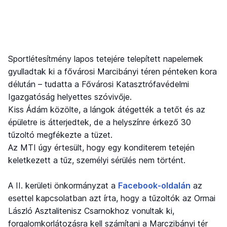
Sportlétesítmény lapos tetejére telepített napelemek
gyulladtak ki a fővárosi Marcibányi téren pénteken kora
délután – tudatta a Fővárosi Katasztrófavédelmi
Igazgatóság helyettes szóvivője.
Kiss Ádám közölte, a lángok átégették a tetőt és az
épületre is átterjedtek, de a helyszínre érkező 30
tűzoltó megfékezte a tüzet.
Az MTI úgy értesült, hogy egy konditerem tetején
keletkezett a tűz, személyi sérülés nem történt.
A II. kerületi önkormányzat a
Facebook-oldalán
az
esettel kapcsolatban azt írta, hogy a tűzoltók az Ormai
László Asztalitenisz Csarnokhoz vonultak ki,
forgalomkorlátozásra kell számítani a Marczibányi tér