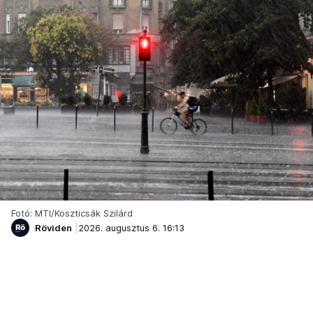
Fotó: MTI/Koszticsák Szilárd
Röviden
2026. augusztus 6. 16:13