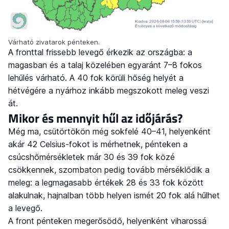
Várható zivatarok pénteken.
A fronttal frissebb levegő érkezik az országba: a
magasban és a talaj közelében egyaránt 7–8 fokos
lehűlés várható. A 40 fok körüli hőség helyét a
hétvégére a nyárhoz inkább megszokott meleg veszi
át.
Mikor és mennyit hűl az időjárás?
Még ma, csütörtökön még sokfelé 40–41, helyenként
akár 42 Celsius-fokot is mérhetnek, pénteken a
csúcshőmérsékletek már 30 és 39 fok közé
csökkennek, szombaton pedig tovább mérséklődik a
meleg: a legmagasabb értékek 28 és 33 fok között
alakulnak, hajnalban több helyen ismét 20 fok alá hűlhet
a levegő.
A front pénteken megerősödő, helyenként viharossá