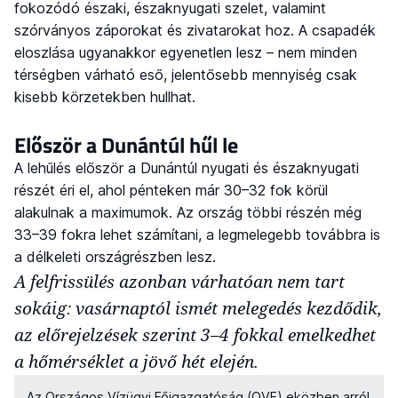
fokozódó északi, északnyugati szelet, valamint
szórványos záporokat és zivatarokat hoz. A csapadék
eloszlása ugyanakkor egyenetlen lesz – nem minden
térségben várható eső, jelentősebb mennyiség csak
kisebb körzetekben hullhat.
Először a Dunántúl hűl le
A lehűlés először a Dunántúl nyugati és északnyugati
részét éri el, ahol pénteken már 30–32 fok körül
alakulnak a maximumok. Az ország többi részén még
33–39 fokra lehet számítani, a legmelegebb továbbra is
a délkeleti országrészben lesz.
A felfrissülés azonban várhatóan nem tart
sokáig: vasárnaptól ismét melegedés kezdődik,
az előrejelzések szerint 3–4 fokkal emelkedhet
a hőmérséklet a jövő hét elején.
Az Országos Vízügyi Főigazgatóság (OVF) eközben arról