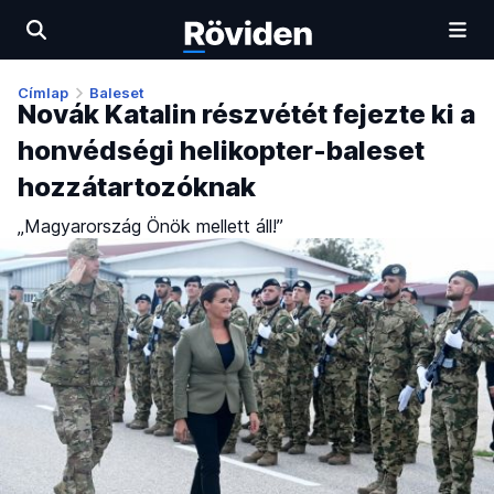
Címlap
Baleset
Novák Katalin részvétét fejezte ki a
honvédségi helikopter-baleset
hozzátartozóknak
„Magyarország Önök mellett áll!”