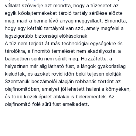
vállalat szóvivője azt mondta, hogy a tűzesetet az
egyik kőolajtermékeket tároló tartály sérülése előzte
meg, majd a benne lévő anyag meggyulladt. Elmondta,
hogy egy kétfalú tartályról van szó, amely megfelel a
legszigorúbb biztonsági előírásoknak.
A tűz nem terjedt át más technológiai egységekre és
tárolókra, a finomító termelését nem akadályozta, a
balesetben senki nem sérült meg. Hozzátette: a
helyszínen már alig látható füst, a lángok gyakorlatilag
kialudtak, és azokat rövid időn belül teljesen eloltják.
Szemtanúk beszámolói alapján robbanás történt az
olajfinomítóban, amelyet jól lehetett hallani a környéken,
és több közeli épület ablakai is beleremegtek. Az
olajfinomító fölé sűrű füst emelkedett.