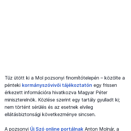
Tűz ütött ki a Mol pozsonyi finomítótelepén – közölte a
pénteki
kormányszóvivői tájékoztatón
egy frissen
érkezett információra hivatkozva Magyar Péter
miniszterelnök. Közlése szerint egy tartály gyulladt ki;
nem történt sérülés és az esetnek elvileg
ellátásbiztonsági következménye sincsen.
A pozsonyi
Új Szó online portálnak
Anton Molnár, a