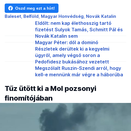
Oszd meg ezt a hírt!
Baleset
Belföld
Magyar Honvédség
Novák Katalin
Eldőlt: nem kap élethosszig tartó
fizetést Sulyok Tamás, Schmitt Pál és
Novák Katalin sem
Magyar Péter: dől a dominó
Részletek derültek ki a kegyelmi
ügyről, amely végső soron a
Pedofidesz bukásához vezetett
Megszólalt Ruszin-Szendi arról, hogy
kell-e mennünk már végre a háborúba
Tűz ütött ki a Mol pozsonyi
finomítójában