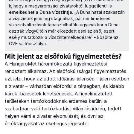
ír, hogy a magyarországi zivataroktól függetlenül is
emelkedhet a Duna vízszintje
. „A Duna hazai szakaszán
a vízszintek jelenleg stagnálnak, pár centiméteres
vízszintváltozások tapasztalhatók, ugyanakkor a Duna
osztrák vízgyűjtőin már elkezdett esni az eső, ezért
esély mutatkozik a vízszintemelkedésre” – közölte az
OVF sajtóosztálya.
Mit jelent az elsőfokú figyelmeztetés?
A HungaroMet háromfokozatú figyelmeztetési
rendszert alkalmaz. Az elsőfokú (sárga) figyelmeztetés
azt jelzi, hogy az adott időjárási jelenség – jelen esetben
a zivatar – várhatóan előfordul a térségben, és kisebb
károk, balesetek lehetségesek. A figyelmeztetett
területeken tartózkodóknak érdemes kerülni a
szabadban való tartózkodást villámlás idején, fedett
helyen várni a zivatar elvonulását, és óvni az
értéktárgyakat az esetleges jégesőtől.