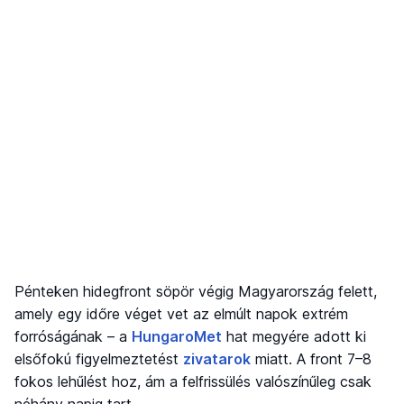
Pénteken hidegfront söpör végig Magyarország felett,
amely egy időre véget vet az elmúlt napok extrém
forróságának – a
HungaroMet
hat megyére adott ki
elsőfokú figyelmeztetést
zivatarok
miatt. A front 7–8
fokos lehűlést hoz, ám a felfrissülés valószínűleg csak