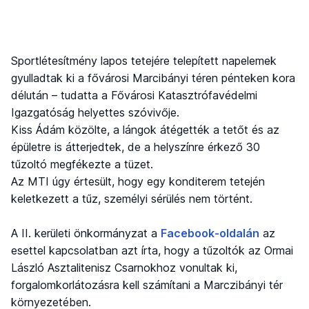
Sportlétesítmény lapos tetejére telepített napelemek
gyulladtak ki a fővárosi Marcibányi téren pénteken kora
délután – tudatta a Fővárosi Katasztrófavédelmi
Igazgatóság helyettes szóvivője.
Kiss Ádám közölte, a lángok átégették a tetőt és az
épületre is átterjedtek, de a helyszínre érkező 30
tűzoltó megfékezte a tüzet.
Az MTI úgy értesült, hogy egy konditerem tetején
keletkezett a tűz, személyi sérülés nem történt.
A II. kerületi önkormányzat a
Facebook-oldalán
az
esettel kapcsolatban azt írta, hogy a tűzoltók az Ormai
László Asztalitenisz Csarnokhoz vonultak ki,
forgalomkorlátozásra kell számítani a Marczibányi tér
környezetében.