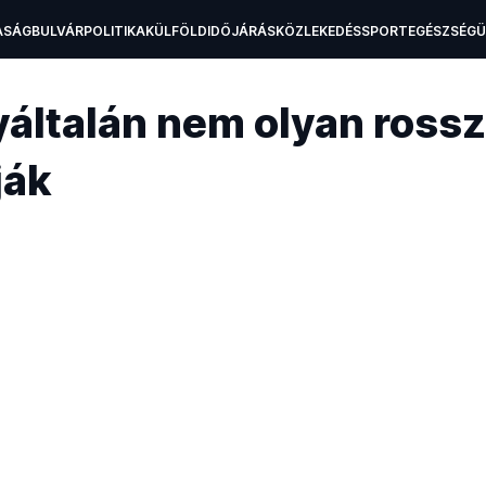
ASÁG
BULVÁR
POLITIKA
KÜLFÖLD
IDŐJÁRÁS
KÖZLEKEDÉS
SPORT
EGÉSZSÉG
H
általán nem olyan rossz,
ják