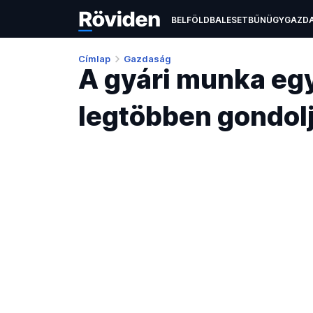
BELFÖLD
BALESET
BŰNÜGY
GAZD
ÉLETMÓD
KULTÚRA
OKTATÁS
TEC
Címlap
Gazdaság
A gyári munka egy
legtöbben gondol