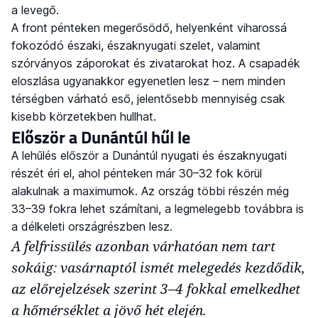
a levegő.
A front pénteken megerősödő, helyenként viharossá
fokozódó északi, északnyugati szelet, valamint
szórványos záporokat és zivatarokat hoz. A csapadék
eloszlása ugyanakkor egyenetlen lesz – nem minden
térségben várható eső, jelentősebb mennyiség csak
kisebb körzetekben hullhat.
Először a Dunántúl hűl le
A lehűlés először a Dunántúl nyugati és északnyugati
részét éri el, ahol pénteken már 30–32 fok körül
alakulnak a maximumok. Az ország többi részén még
33–39 fokra lehet számítani, a legmelegebb továbbra is
a délkeleti országrészben lesz.
A felfrissülés azonban várhatóan nem tart
sokáig: vasárnaptól ismét melegedés kezdődik,
az előrejelzések szerint 3–4 fokkal emelkedhet
a hőmérséklet a jövő hét elején.