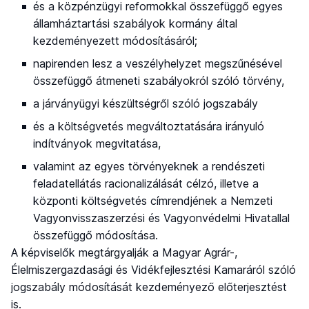
és a közpénzügyi reformokkal összefüggő egyes
államháztartási szabályok kormány által
kezdeményezett módosításáról;
napirenden lesz a veszélyhelyzet megszűnésével
összefüggő átmeneti szabályokról szóló törvény,
a járványügyi készültségről szóló jogszabály
és a költségvetés megváltoztatására irányuló
indítványok megvitatása,
valamint az egyes törvényeknek a rendészeti
feladatellátás racionalizálását célzó, illetve a
központi költségvetés címrendjének a Nemzeti
Vagyonvisszaszerzési és Vagyonvédelmi Hivatallal
összefüggő módosítása.
A képviselők megtárgyalják a Magyar Agrár-,
Élelmiszergazdasági és Vidékfejlesztési Kamaráról szóló
jogszabály módosítását kezdeményező előterjesztést
is.