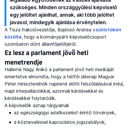
szükséges. Minden országgyűlési képviselő
egy jelöltet ajánlhat, annak, aki több jelöltet
javasol, mindegyik ajánlása érvénytelen.
A Tisza frakcióvezetője, Bujdosó Andrea
csütörtökön
közölte
, hogy a kormánypárti képviselőcsoport
szombaton dönt államfőjelöltjéről.
Ez lesz a parlament jövő heti
menetrendje
Hallerné Nagy Anikó a parlament jövő heti munkáját
ismertetve elmondta, hogy a hétfői ülésnap Magyar
Péter miniszterelnök napirend előtti felszólalásával indul,
majd interpellációkkal, azonnali kérdésekkel és
kérdésekkel folytatódik.
A képviselők aznap tárgyalnak
az egészségügyi adatkezelést érintő törvények,
a közneveléssel kapcsolatos jogszabályok,