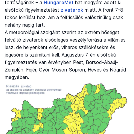
forróságának – a
HungaroMet
hat megyére adott ki
elsőfokú figyelmeztetést
zivatarok
miatt. A front 7–8
fokos lehűlést hoz, ám a felfrissülés valószínűleg csak
néhány napig tart.
A meteorológiai szolgálat szerint az extrém hőséget
felváltó zivatarok elsődleges veszélyforrása a villámlás
lesz, de helyenként erős, viharos széllökésekre és
jégesőre is számítani kell. Augusztus 7-én elsőfokú
figyelmeztetés van érvényben Pest, Borsod-Abaúj-
Zemplén, Fejér, Győr-Moson-Sopron, Heves és Nógrád
megyében.