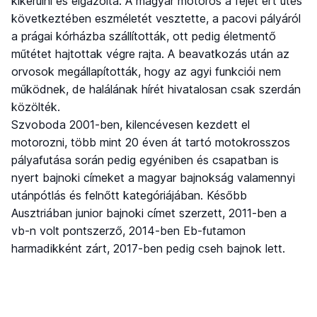
kikerülni és elgázolta. A magyar motoros a fejét ért ütés
következtében eszméletét vesztette, a pacovi pályáról
a prágai kórházba szállították, ott pedig életmentő
műtétet hajtottak végre rajta. A beavatkozás után az
orvosok megállapították, hogy az agyi funkciói nem
működnek, de halálának hírét hivatalosan csak szerdán
közölték.
Szvoboda 2001-ben, kilencévesen kezdett el
motorozni, több mint 20 éven át tartó motokrosszos
pályafutása során pedig egyéniben és csapatban is
nyert bajnoki címeket a magyar bajnokság valamennyi
utánpótlás és felnőtt kategóriájában. Később
Ausztriában junior bajnoki címet szerzett, 2011-ben a
vb-n volt pontszerző, 2014-ben Eb-futamon
harmadikként zárt, 2017-ben pedig cseh bajnok lett.