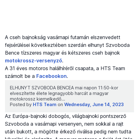
A cseh bajnokság vasárnapi futamán elszenvedett
fejsérülései következtében szerdán elhunyt Szvoboda
Bence tízszeres magyar és kétszeres cseh bajnok
motokrossz-versenyző
.
A 31 éves motoros halálhíréről csapata, a HTS Team
számolt be a
Facebookon
.
ELHUNYT SZVOBODA BENCEA mai napon 11:50-kor
elveszítette élete legnagyobb harcát a magyar
motokrossz kiemelkedő…
Posted by
HTS Team
on
Wednesday, June 14, 2023
Az Európa-bajnoki dobogós, világbajnoki pontszerző
Szvoboda a vasárnapi versenyen, nem sokkal a rajt
után bukott, a mögötte érkező riválisa pedig nem tudta