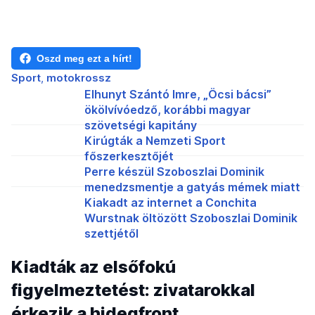
Oszd meg ezt a hírt!
Sport
motokrossz
Elhunyt Szántó Imre, „Öcsi bácsi”
ökölvívóedző, korábbi magyar
szövetségi kapitány
Kirúgták a Nemzeti Sport
főszerkesztőjét
Perre készül Szoboszlai Dominik
menedzsmentje a gatyás mémek miatt
Kiakadt az internet a Conchita
Wurstnak öltözött Szoboszlai Dominik
szettjétől
Kiadták az elsőfokú
figyelmeztetést: zivatarokkal
érkezik a hidegfront