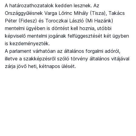
A határozathozatalok kedden lesznek. Az
Országgyűlésnek Varga Lőrinc Mihály (Tisza), Takács
Péter (Fidesz) és Toroczkai László (Mi Hazánk)
mentelmi ügyében is döntést kell hoznia, utóbbi
képviselő mentelmi jogának felfüggesztését két ügyben
is kezdeményezték.
A parlament várhatóan az általános forgalmi adóról,
illetve a szakképzésről szóló törvény általános vitájával
zárja jövő heti, kétnapos ülését.