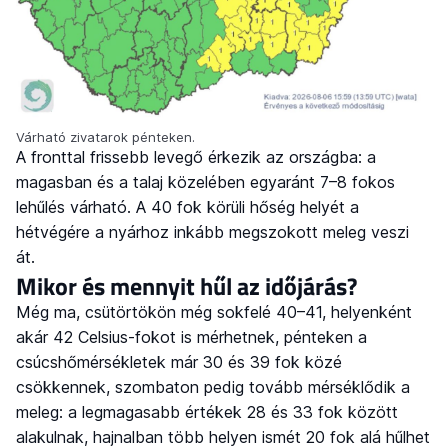
Várható zivatarok pénteken.
A fronttal frissebb levegő érkezik az országba: a
magasban és a talaj közelében egyaránt 7–8 fokos
lehűlés várható. A 40 fok körüli hőség helyét a
hétvégére a nyárhoz inkább megszokott meleg veszi
át.
Mikor és mennyit hűl az időjárás?
Még ma, csütörtökön még sokfelé 40–41, helyenként
akár 42 Celsius-fokot is mérhetnek, pénteken a
csúcshőmérsékletek már 30 és 39 fok közé
csökkennek, szombaton pedig tovább mérséklődik a
meleg: a legmagasabb értékek 28 és 33 fok között
alakulnak, hajnalban több helyen ismét 20 fok alá hűlhet