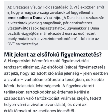
Az Országos Vízügyi Főigazgatóság (OVF) eközben arról
ír, hogy a magyarországi zivataroktól függetlenül is
emelkedhet a Duna vízszintje
. „A Duna hazai szakaszán
a vízszintek jelenleg stagnálnak, pár centiméteres
vízszintváltozások tapasztalhatók, ugyanakkor a Duna
osztrák vízgyűjtőin már elkezdett esni az eső, ezért
esély mutatkozik a vízszintemelkedésre” – közölte az
OVF sajtóosztálya.
Mit jelent az elsőfokú figyelmeztetés?
A HungaroMet háromfokozatú figyelmeztetési
rendszert alkalmaz. Az elsőfokú (sárga) figyelmeztetés
azt jelzi, hogy az adott időjárási jelenség – jelen esetben
a zivatar – várhatóan előfordul a térségben, és kisebb
károk, balesetek lehetségesek. A figyelmeztetett
területeken tartózkodóknak érdemes kerülni a
szabadban való tartózkodást villámlás idején, fedett
helyen várni a zivatar elvonulását, és óvni az
értéktárgyakat az esetleges jégesőtől.