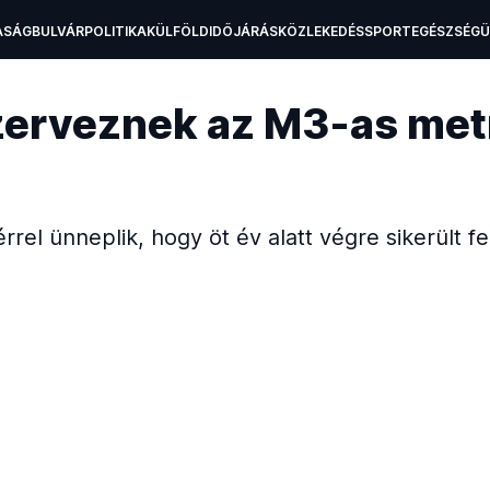
ASÁG
BULVÁR
POLITIKA
KÜLFÖLD
IDŐJÁRÁS
KÖZLEKEDÉS
SPORT
EGÉSZSÉG
H
szerveznek az M3-as met
érrel ünneplik, hogy öt év alatt végre sikerült fel