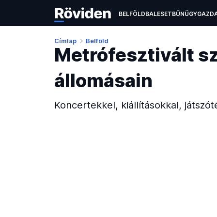
BELFÖLD
BALESET
BŰNÜGY
GAZD
ÉLETMÓD
KULTÚRA
OKTATÁS
TEC
Címlap
Belföld
Metrófesztivált 
állomásain
Koncertekkel, kiállításokkal, játszót