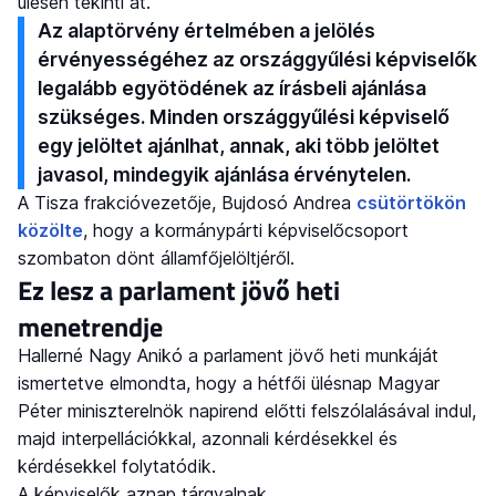
ülésén tekinti át.
Az alaptörvény értelmében a jelölés
érvényességéhez az országgyűlési képviselők
legalább egyötödének az írásbeli ajánlása
szükséges. Minden országgyűlési képviselő
egy jelöltet ajánlhat, annak, aki több jelöltet
javasol, mindegyik ajánlása érvénytelen.
A Tisza frakcióvezetője, Bujdosó Andrea
csütörtökön
közölte
, hogy a kormánypárti képviselőcsoport
szombaton dönt államfőjelöltjéről.
Ez lesz a parlament jövő heti
menetrendje
Hallerné Nagy Anikó a parlament jövő heti munkáját
ismertetve elmondta, hogy a hétfői ülésnap Magyar
Péter miniszterelnök napirend előtti felszólalásával indul,
majd interpellációkkal, azonnali kérdésekkel és
kérdésekkel folytatódik.
A képviselők aznap tárgyalnak