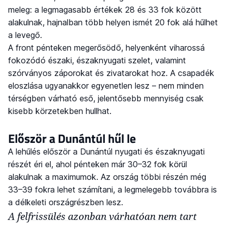
meleg: a legmagasabb értékek 28 és 33 fok között
alakulnak, hajnalban több helyen ismét 20 fok alá hűlhet
a levegő.
A front pénteken megerősödő, helyenként viharossá
fokozódó északi, északnyugati szelet, valamint
szórványos záporokat és zivatarokat hoz. A csapadék
eloszlása ugyanakkor egyenetlen lesz – nem minden
térségben várható eső, jelentősebb mennyiség csak
kisebb körzetekben hullhat.
Először a Dunántúl hűl le
A lehűlés először a Dunántúl nyugati és északnyugati
részét éri el, ahol pénteken már 30–32 fok körül
alakulnak a maximumok. Az ország többi részén még
33–39 fokra lehet számítani, a legmelegebb továbbra is
a délkeleti országrészben lesz.
A felfrissülés azonban várhatóan nem tart