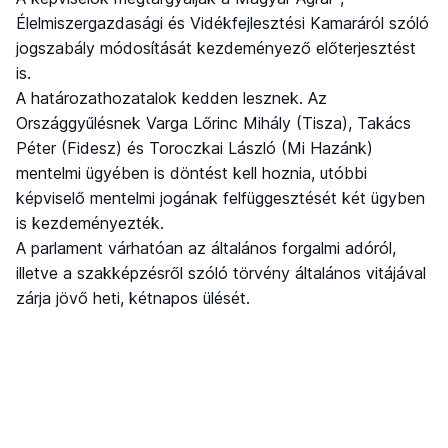
Élelmiszergazdasági és Vidékfejlesztési Kamaráról szóló
jogszabály módosítását kezdeményező előterjesztést
is.
A határozathozatalok kedden lesznek. Az
Országgyűlésnek Varga Lőrinc Mihály (Tisza), Takács
Péter (Fidesz) és Toroczkai László (Mi Hazánk)
mentelmi ügyében is döntést kell hoznia, utóbbi
képviselő mentelmi jogának felfüggesztését két ügyben
is kezdeményezték.
A parlament várhatóan az általános forgalmi adóról,
illetve a szakképzésről szóló törvény általános vitájával
zárja jövő heti, kétnapos ülését.