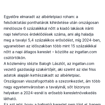
Egyelőre elmaradt az albérletpiaci roham: a
felsőoktatási ponthatárok kihirdetése után országosan
mindössze 6 százalékkal nőtt a kiadó lakások iránti
napi telefonos érdeklődések száma, ami alig haladja
meg a tavalyi 5,4 százalékos erősödést, míg 2024-ben,
ugyanebben az időszakban több mint 15 százalékkal
nőtt a napi átlagos kereslet – közölte az ingatlan.com
csütörtökön.
A közlemény idézte Balogh Lászlót, az ingatlan.com
vezető gazdasági szakértőjét, aki szerint az idei friss
adatok alapján kettészakadt az albérletpiac.
Országosan visszafogottabb a szezonkezdet, ám több
nagy egyetemvárosban a tavalyinál, sőt bizonyos
helyeken a 2024-esnél is erősebb keresletnövekedés
látható.
Ez azt jelzi, hogy a hallgatói kereslet nem tűnt el, hanem