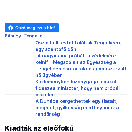
Oszd meg ezt a hírt!
Bűnügy
Tengelic
Oszló holttestet találtak Tengelicen,
egy szántóföldön
„A nagymama próbált a védelmére
kelni” – Megszólalt az ügyészség a
Tengelicen csütörtökön agyonszurkált
nő ügyében
Közleményben bizonygatja a bukott
fideszes miniszter, hogy nem próbál
elszökni
A Dunába kergethettek egy fiatalt,
meghalt, gyilkosság miatt nyomoz a
rendőrség
Kiadták az elsőfokú