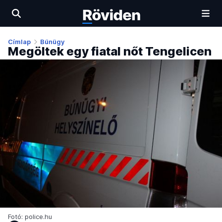
Címlap
Bűnügy
Megöltek egy fiatal nőt Tengelicen
Fotó: police.hu