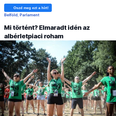
Oszd meg ezt a hírt!
Belföld
Parlament
Mi történt? Elmaradt idén az
albérletpiaci roham