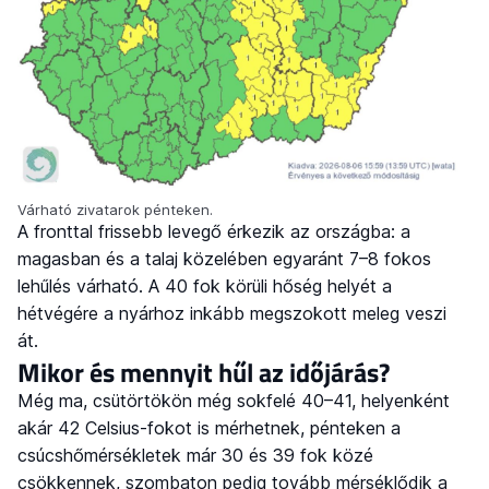
Várható zivatarok pénteken.
A fronttal frissebb levegő érkezik az országba: a
magasban és a talaj közelében egyaránt 7–8 fokos
lehűlés várható. A 40 fok körüli hőség helyét a
hétvégére a nyárhoz inkább megszokott meleg veszi
át.
Mikor és mennyit hűl az időjárás?
Még ma, csütörtökön még sokfelé 40–41, helyenként
akár 42 Celsius-fokot is mérhetnek, pénteken a
csúcshőmérsékletek már 30 és 39 fok közé
csökkennek, szombaton pedig tovább mérséklődik a