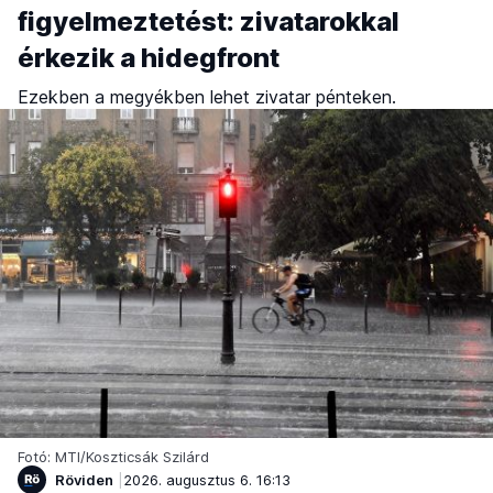
figyelmeztetést: zivatarokkal
érkezik a hidegfront
Ezekben a megyékben lehet zivatar pénteken.
Fotó: MTI/Koszticsák Szilárd
Röviden
2026. augusztus 6. 16:13