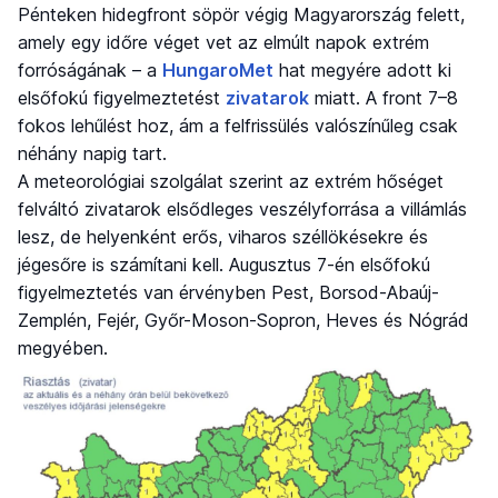
Pénteken hidegfront söpör végig Magyarország felett,
amely egy időre véget vet az elmúlt napok extrém
forróságának – a
HungaroMet
hat megyére adott ki
elsőfokú figyelmeztetést
zivatarok
miatt. A front 7–8
fokos lehűlést hoz, ám a felfrissülés valószínűleg csak
néhány napig tart.
A meteorológiai szolgálat szerint az extrém hőséget
felváltó zivatarok elsődleges veszélyforrása a villámlás
lesz, de helyenként erős, viharos széllökésekre és
jégesőre is számítani kell. Augusztus 7-én elsőfokú
figyelmeztetés van érvényben Pest, Borsod-Abaúj-
Zemplén, Fejér, Győr-Moson-Sopron, Heves és Nógrád
megyében.