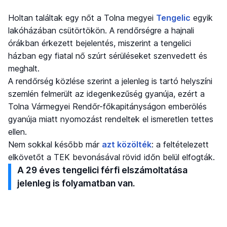
Holtan találtak egy nőt a Tolna megyei
Tengelic
egyik
lakóházában csütörtökön. A rendőrségre a hajnali
órákban érkezett bejelentés, miszerint a tengelici
házban egy fiatal nő szúrt sérüléseket szenvedett és
meghalt.
A rendőrség közlése szerint a jelenleg is tartó helyszíni
szemlén felmerült az idegenkezűség gyanúja, ezért a
Tolna Vármegyei Rendőr-főkapitányságon emberölés
gyanúja miatt nyomozást rendeltek el ismeretlen tettes
ellen.
Nem sokkal később már
azt közölték
: a feltételezett
elkövetőt a TEK bevonásával rövid időn belül elfogták.
A 29 éves tengelici férfi elszámoltatása
jelenleg is folyamatban van.