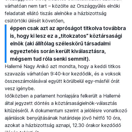
várhatóan nem tart – közölte az Országgyűlés elnöki
feladatait ellátó tiszás alelnöke a házbizottság
csütörtöki ülését követően,
éppen csak azt az apróságot titkolva továbbra
is, hogy ki lesz ez a „titokzatos” köztársasági
elnök (aki állítólag széleskörű társadalmi
egyeztetés során került kiválasztásra,
mégsem tud róla senki semmit).
Hallerné Nagy Anikó azt mondta, hogy a keddi titkos
szavazás várhatóan 9:40-kor kezdődik, és a voksok
összeszámolásával együtt körülbelül egy-másfél órát
vesz igénybe.
Időközben a parlament honlapjára felkerült a Hallerné
által jegyzett döntés a köztársaságielnök-választás
kitűzéséről. A dokumentum szerint a jelölésre vonatkozó
ajánlások benyújtásának határideje jövő hétfő 10 óra,
azokat a házbizottság aznapi, 12.30 órakor kezdődő