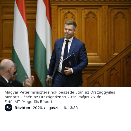
Magyar Péter miniszterelnök beszéde után az Országgyűlés
plenáris ülésén az Országházban 2026. május 26-án.
Fotó: MTI/Hegedüs Róbert
Röviden
2026. augusztus 6. 13:33