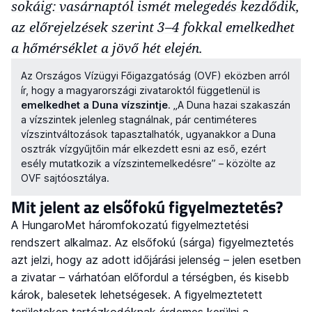
sokáig: vasárnaptól ismét melegedés kezdődik,
az előrejelzések szerint 3–4 fokkal emelkedhet
a hőmérséklet a jövő hét elején.
Az Országos Vízügyi Főigazgatóság (OVF) eközben arról
ír, hogy a magyarországi zivataroktól függetlenül is
emelkedhet a Duna vízszintje
. „A Duna hazai szakaszán
a vízszintek jelenleg stagnálnak, pár centiméteres
vízszintváltozások tapasztalhatók, ugyanakkor a Duna
osztrák vízgyűjtőin már elkezdett esni az eső, ezért
esély mutatkozik a vízszintemelkedésre” – közölte az
OVF sajtóosztálya.
Mit jelent az elsőfokú figyelmeztetés?
A HungaroMet háromfokozatú figyelmeztetési
rendszert alkalmaz. Az elsőfokú (sárga) figyelmeztetés
azt jelzi, hogy az adott időjárási jelenség – jelen esetben
a zivatar – várhatóan előfordul a térségben, és kisebb
károk, balesetek lehetségesek. A figyelmeztetett
területeken tartózkodóknak érdemes kerülni a