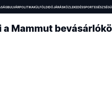
ASÁG
BULVÁR
POLITIKA
KÜLFÖLD
IDŐJÁRÁS
KÖZLEKEDÉS
SPORT
EGÉSZSÉG
H
fi a Mammut bevásárlók