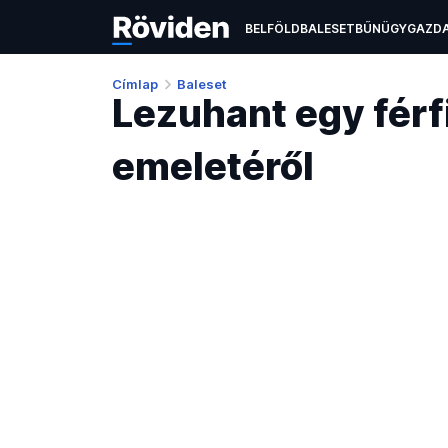
BELFÖLD
BALESET
BŰNÜGY
GAZD
ÉLETMÓD
KULTÚRA
OKTATÁS
TEC
Címlap
Baleset
Lezuhant egy fér
emeletéről