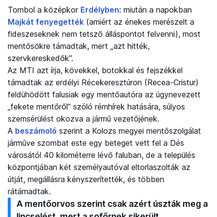
Tombol a középkor
Erdélyben
: miután a napokban
Majkát fenyegették
(amiért az énekes merészelt a
fideszeseknek nem tetsző álláspontot felvenni), most
mentősökre támadtak, mert „azt hitték,
szervkereskedők”.
Az MTI azt írja, kövekkel, botokkal és fejszékkel
támadtak az erdélyi Récekeresztúron (Recea-Cristur)
feldühödött falusiak egy mentőautóra az úgynevezett
„fekete mentőről” szóló rémhírek hatására, súlyos
szemsérülést okozva a jármű vezetőjének.
A
beszámoló
szerint a Kolozs megyei mentőszolgálat
járműve szombat este egy beteget vett fel a Dés
városától 40 kilométerre lévő faluban, de a település
központjában két személyautóval eltorlaszolták az
útját, megállásra kényszerítették, és többen
rátámadtak.
A mentőorvos szerint csak azért úszták meg a
lincselést, mert a sofőrnek sikerült