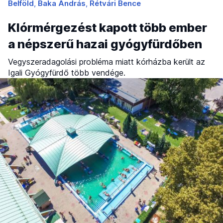
Belföld
Baka András
Rétvári Bence
Klórmérgezést kapott több ember
a népszerű hazai gyógyfürdőben
Vegyszeradagolási probléma miatt kórházba került az
Igali Gyógyfürdő több vendége.