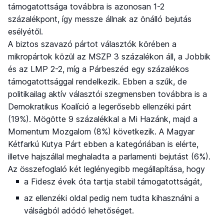
támogatottsága továbbra is azonosan 1-2
százalékpont, így messze állnak az önálló bejutás
esélyétől.
A biztos szavazó pártot választók körében a
mikropártok közül az MSZP 3 százalékon áll, a Jobbik
és az LMP 2-2, míg a Párbeszéd egy százalékos
támogatottsággal rendelkezik. Ebben a szűk, de
politikailag aktív választói szegmensben továbbra is a
Demokratikus Koalíció a legerősebb ellenzéki párt
(19%). Mögötte 9 százalékkal a Mi Hazánk, majd a
Momentum Mozgalom (8%) következik. A Magyar
Kétfarkú Kutya Párt ebben a kategóriában is elérte,
illetve hajszállal meghaladta a parlamenti bejutást (6%).
Az összefoglaló két leglényegibb megállapítása, hogy
a Fidesz évek óta tartja stabil támogatottságát,
az ellenzéki oldal pedig nem tudta kihasználni a
válságból adódó lehetőséget.