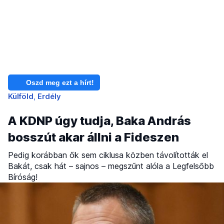
Oszd meg ezt a hírt!
Külföld
Erdély
A KDNP úgy tudja, Baka András
bosszút akar állni a Fideszen
Pedig korábban ők sem ciklusa közben távolították el
Bakát, csak hát – sajnos – megszűnt alóla a Legfelsőbb
Bíróság!