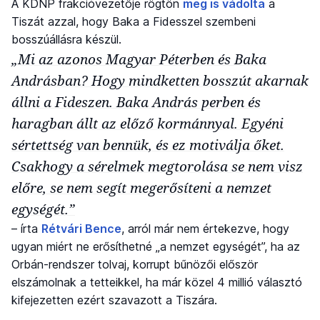
A KDNP frakcióvezetője rögtön
meg is vádolta
a
Tiszát azzal, hogy Baka a Fidesszel szembeni
bosszúállásra készül.
„Mi az azonos Magyar Péterben és Baka
Andrásban? Hogy mindketten bosszút akarnak
állni a Fideszen. Baka András perben és
haragban állt az előző kormánnyal. Egyéni
sértettség van bennük, és ez motiválja őket.
Csakhogy a sérelmek megtorolása se nem visz
előre, se nem segít megerősíteni a nemzet
egységét.”
– írta
Rétvári Bence
, arról már nem értekezve, hogy
ugyan miért ne erősíthetné „a nemzet egységét”, ha az
Orbán-rendszer tolvaj, korrupt bűnözői először
elszámolnak a tetteikkel, ha már közel 4 millió választó
kifejezetten ezért szavazott a Tiszára.