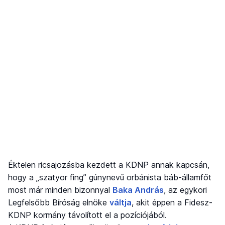
Éktelen ricsajozásba kezdett a KDNP annak kapcsán,
hogy a „szatyor fing” gúnynevű orbánista báb-államfőt
most már minden bizonnyal
Baka András
, az egykori
Legfelsőbb Bíróság elnöke
váltja
, akit éppen a Fidesz-
KDNP kormány távolított el a pozíciójából.