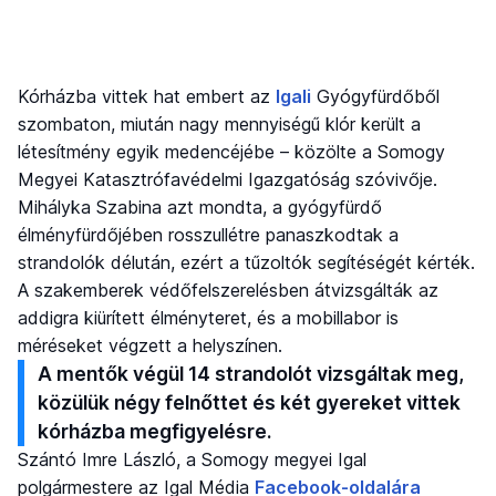
Kórházba vittek hat embert az
Igali
Gyógyfürdőből
szombaton, miután nagy mennyiségű klór került a
létesítmény egyik medencéjébe – közölte a Somogy
Megyei Katasztrófavédelmi Igazgatóság szóvivője.
Mihályka Szabina azt mondta, a gyógyfürdő
élményfürdőjében rosszullétre panaszkodtak a
strandolók délután, ezért a tűzoltók segítéségét kérték.
A szakemberek védőfelszerelésben átvizsgálták az
addigra kiürített élményteret, és a mobillabor is
méréseket végzett a helyszínen.
A mentők végül 14 strandolót vizsgáltak meg,
közülük négy felnőttet és két gyereket vittek
kórházba megfigyelésre.
Szántó Imre László, a Somogy megyei Igal
polgármestere az Igal Média
Facebook-oldalára