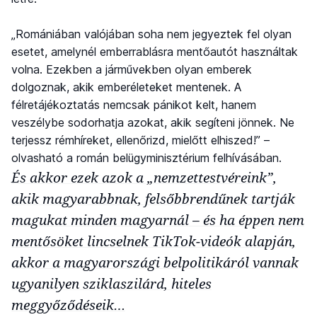
„Romániában valójában soha nem jegyeztek fel olyan
esetet, amelynél emberrablásra mentőautót használtak
volna. Ezekben a járművekben olyan emberek
dolgoznak, akik emberéleteket mentenek. A
félretájékoztatás nemcsak pánikot kelt, hanem
veszélybe sodorhatja azokat, akik segíteni jönnek. Ne
terjessz rémhíreket, ellenőrizd, mielőtt elhiszed!” –
olvasható a román belügyminisztérium felhívásában.
És akkor ezek azok a „nemzettestvéreink”,
akik magyarabbnak, felsőbbrendűnek tartják
magukat minden magyarnál – és ha éppen nem
mentősöket lincselnek TikTok-videók alapján,
akkor a magyarországi belpolitikáról vannak
ugyanilyen sziklaszilárd, hiteles
meggyőződéseik…