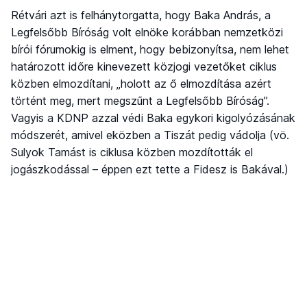
Rétvári azt is felhánytorgatta, hogy Baka András, a
Legfelsőbb Bíróság volt elnöke korábban nemzetközi
bírói fórumokig is elment, hogy bebizonyítsa, nem lehet
határozott időre kinevezett közjogi vezetőket ciklus
közben elmozdítani, „holott az ő elmozdítása azért
történt meg, mert megszűnt a Legfelsőbb Bíróság”.
Vagyis a KDNP azzal védi Baka egykori kigolyózásának
módszerét, amivel eközben a Tiszát pedig vádolja (vö.
Sulyok Tamást is ciklusa közben mozdították el
jogászkodással – éppen ezt tette a Fidesz is Bakával.)