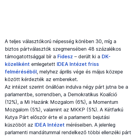
A teljes választókorú népesség körében 30, míg a
biztos pártválasztók szegmensében 48 százalékos
támogatottsággal bír a
Fidesz
– derült ki a
DK-
közeliként
emlegetett
IDEA Intézet friss
felméréséből
, melyhez április vége és május közepe
között kérdezték az embereket.
Az intézet szerint önállóan indulva négy párt jutna be a
parlamentbe, sorrendben, a Demokratikus Koalíció
(12%), a Mi Hazánk Mozgalom (6%), a Momentum
Mozgalom (5%), valamint az MKKP (5%). A Kétfarkú
Kutya Párt először érte el a parlamenti bejutási
küszöböt az
IDEA Intézet
méréseiben. A jelenleg
parlamenti mandátummal rendelkező többi ellenzéki párt