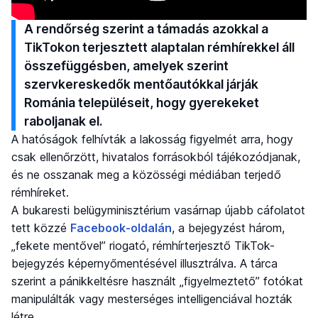
A rendőrség szerint a támadás azokkal a
TikTokon terjesztett alaptalan rémhírekkel áll
összefüggésben, amelyek szerint
szervkereskedők mentőautókkal járják
Románia településeit, hogy gyerekeket
raboljanak el.
A hatóságok felhívták a lakosság figyelmét arra, hogy
csak ellenőrzött, hivatalos forrásokból tájékozódjanak,
és ne osszanak meg a közösségi médiában terjedő
rémhíreket.
A bukaresti belügyminisztérium vasárnap újabb cáfolatot
tett közzé
Facebook-oldalán
, a bejegyzést három,
„fekete mentővel” riogató, rémhírterjesztő TikTok-
bejegyzés képernyőmentésével illusztrálva. A tárca
szerint a pánikkeltésre használt „figyelmeztető” fotókat
manipulálták vagy mesterséges intelligenciával hozták
létre.