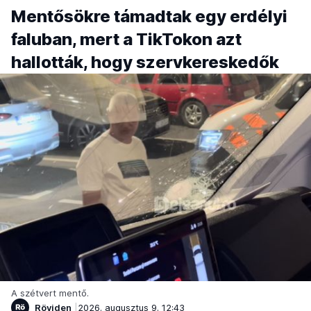
Mentősökre támadtak egy erdélyi
faluban, mert a TikTokon azt
hallották, hogy szervkereskedők
A szétvert mentő.
Röviden
2026. augusztus 9. 12:43