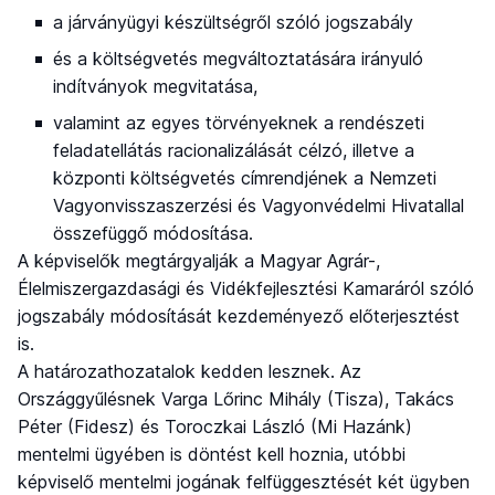
a járványügyi készültségről szóló jogszabály
és a költségvetés megváltoztatására irányuló
indítványok megvitatása,
valamint az egyes törvényeknek a rendészeti
feladatellátás racionalizálását célzó, illetve a
központi költségvetés címrendjének a Nemzeti
Vagyonvisszaszerzési és Vagyonvédelmi Hivatallal
összefüggő módosítása.
A képviselők megtárgyalják a Magyar Agrár-,
Élelmiszergazdasági és Vidékfejlesztési Kamaráról szóló
jogszabály módosítását kezdeményező előterjesztést
is.
A határozathozatalok kedden lesznek. Az
Országgyűlésnek Varga Lőrinc Mihály (Tisza), Takács
Péter (Fidesz) és Toroczkai László (Mi Hazánk)
mentelmi ügyében is döntést kell hoznia, utóbbi
képviselő mentelmi jogának felfüggesztését két ügyben