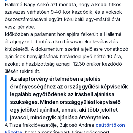
Hallerné Nagy Anikó azt mondta, hogy a keddi titkos
szavazás várhatóan 9:40-kor kezdődik, és a voksok
összeszámolásával együtt körülbelül egy-másfél órát
vesz igénybe.
Időközben a parlament honlapjára felkerült a Hallerné
által jegyzett döntés a köztársaságielnök-választás
kitűzéséről. A dokumentum szerint a jelölésre vonatkozó
ajánlások benyújtásának határideje jövő hétfő 10 óra,
azokat a házbizottság aznapi, 12.30 órakor kezdődő
ülésén tekinti át.
Az alaptörvény értelmében a jelölés
érvényességéhez az országgyűlési képviselők
legalább egyötödének az írásbeli ajánlása
szükséges. Minden országgyűlési képviselő
egy jelöltet ajánlhat, annak, aki több jelöltet
javasol, mindegyik ajánlása érvénytelen.
A Tisza frakcióvezetője, Bujdosó Andrea
csütörtökön
közölte
, hogy a kormánypárti képviselőcsoport