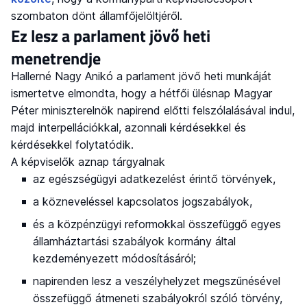
szombaton dönt államfőjelöltjéről.
Ez lesz a parlament jövő heti
menetrendje
Hallerné Nagy Anikó a parlament jövő heti munkáját
ismertetve elmondta, hogy a hétfői ülésnap Magyar
Péter miniszterelnök napirend előtti felszólalásával indul,
majd interpellációkkal, azonnali kérdésekkel és
kérdésekkel folytatódik.
A képviselők aznap tárgyalnak
az egészségügyi adatkezelést érintő törvények,
a közneveléssel kapcsolatos jogszabályok,
és a közpénzügyi reformokkal összefüggő egyes
államháztartási szabályok kormány által
kezdeményezett módosításáról;
napirenden lesz a veszélyhelyzet megszűnésével
összefüggő átmeneti szabályokról szóló törvény,