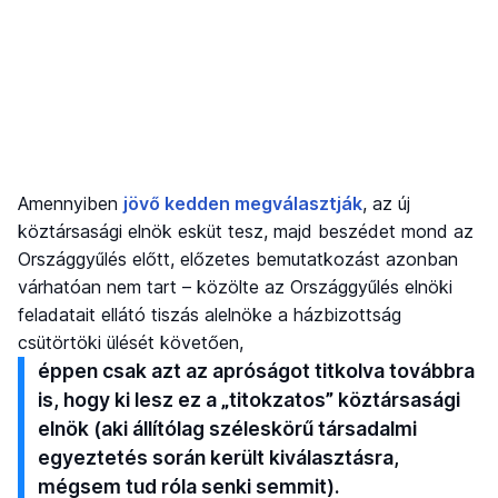
Amennyiben
jövő kedden megválasztják
, az új
köztársasági elnök esküt tesz, majd beszédet mond az
Országgyűlés előtt, előzetes bemutatkozást azonban
várhatóan nem tart – közölte az Országgyűlés elnöki
feladatait ellátó tiszás alelnöke a házbizottság
csütörtöki ülését követően,
éppen csak azt az apróságot titkolva továbbra
is, hogy ki lesz ez a „titokzatos” köztársasági
elnök (aki állítólag széleskörű társadalmi
egyeztetés során került kiválasztásra,
mégsem tud róla senki semmit).