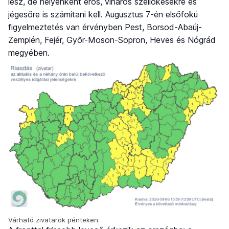
lesz, de helyenként erős, viharos széllökésekre és
jégesőre is számítani kell. Augusztus 7-én elsőfokú
figyelmeztetés van érvényben Pest, Borsod-Abaúj-
Zemplén, Fejér, Győr-Moson-Sopron, Heves és Nógrád
megyében.
Várható zivatarok pénteken.