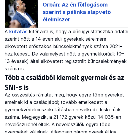
A
kutatás
kitér arra is, hogy a bűnügyi statisztika adatai
szerint nőtt a 14 éven aluli gyerekek sérelmére
elkövetett erőszakos bűncselekmények száma 2021-
hez képest. De valamelyest nőtt a gyermekkorúak (0–
13 évesek) által elkövetett regisztrált bűncselekmények
száma is.
Több a családból kiemelt gyermek és az
SNI-s is
Az összesítés rámutat még, hogy egyre több gyereket
emelnek ki a családjából; tovább emelkedett a
gyermekvédelmi szakellátásban nevelkedő kiskorúak
száma. Megjegyzik, a 21 172 gyerek közül 14 035-en
nevelőszülőnél éltek. A nevelőszülők egyre több
gyermeket vállalnak, átlagosan három gyerek él így,