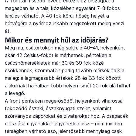
A fronttal frissebb levegő érkezik az országba: a
magasban és a talaj közelében egyaránt 7–8 fokos
lehűlés várható. A 40 fok körüli hőség helyét a
hétvégére a nyárhoz inkább megszokott meleg veszi
át.
Mikor és mennyit hűl az időjárás?
Még ma, csütörtökön még sokfelé 40–41, helyenként
akár 42 Celsius-fokot is mérhetnek, pénteken a
csúcshőmérsékletek már 30 és 39 fok közé
csökkennek, szombaton pedig tovább mérséklődik a
meleg: a legmagasabb értékek 28 és 33 fok között
alakulnak, hajnalban több helyen ismét 20 fok alá hűlhet
a levegő.
A front pénteken megerősödő, helyenként viharossá
fokozódó északi, északnyugati szelet, valamint
szórványos záporokat és zivatarokat hoz. A csapadék
eloszlása ugyanakkor egyenetlen lesz – nem minden
térségben várható eső, jelentősebb mennyiség csak