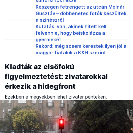
kultúrkincs része
Részegen fetrengett az utcán Molnár
Gusztáv – döbbenetes fotók készültek
a színészről
Kutatás: van, akinek hitelt kell
felvennie, hogy beiskolázza a
gyermekét
Rekord: még sosem kerestek ilyen jól a
magyar fiatalok a K&H szerint
Kiadták az elsőfokú
figyelmeztetést: zivatarokkal
érkezik a hidegfront
Ezekben a megyékben lehet zivatar pénteken.