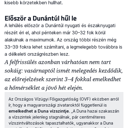
kisebb körzetekben hullhat.
Először a Dunántúl hűl le
A lehűlés először a Dunántúl nyugati és északnyugati
részét éri el, ahol pénteken már 30–32 fok körül
alakulnak a maximumok. Az ország többi részén még
33–39 fokra lehet számítani, a legmelegebb továbbra is
a délkeleti országrészben lesz.
A felfrissülés azonban várhatóan nem tart
sokáig: vasárnaptól ismét melegedés kezdődik,
az előrejelzések szerint 3–4 fokkal emelkedhet
a hőmérséklet a jövő hét elején.
Az Országos Vízügyi Főigazgatóság (OVF) eközben arról
ír, hogy a magyarországi zivataroktól függetlenül is
emelkedhet a Duna vízszintje
. „A Duna hazai szakaszán
a vízszintek jelenleg stagnálnak, pár centiméteres
vízszintváltozások tapasztalhatók, ugyanakkor a Duna