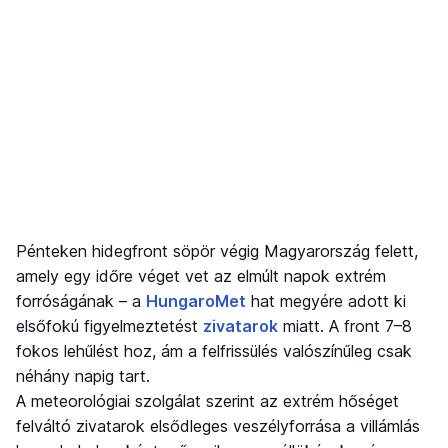
Pénteken hidegfront söpör végig Magyarország felett,
amely egy időre véget vet az elmúlt napok extrém
forróságának – a
HungaroMet
hat megyére adott ki
elsőfokú figyelmeztetést
zivatarok
miatt. A front 7–8
fokos lehűlést hoz, ám a felfrissülés valószínűleg csak
néhány napig tart.
A meteorológiai szolgálat szerint az extrém hőséget
felváltó zivatarok elsődleges veszélyforrása a villámlás