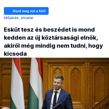
Oszd meg ezt a hírt!
Időjárás
zivatar
Esküt tesz és beszédet is mond
kedden az új köztársasági elnök,
akiről még mindig nem tudni, hogy
kicsoda