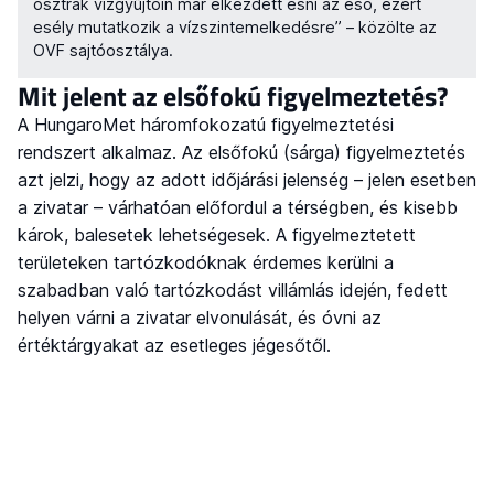
osztrák vízgyűjtőin már elkezdett esni az eső, ezért
esély mutatkozik a vízszintemelkedésre” – közölte az
OVF sajtóosztálya.
Mit jelent az elsőfokú figyelmeztetés?
A HungaroMet háromfokozatú figyelmeztetési
rendszert alkalmaz. Az elsőfokú (sárga) figyelmeztetés
azt jelzi, hogy az adott időjárási jelenség – jelen esetben
a zivatar – várhatóan előfordul a térségben, és kisebb
károk, balesetek lehetségesek. A figyelmeztetett
területeken tartózkodóknak érdemes kerülni a
szabadban való tartózkodást villámlás idején, fedett
helyen várni a zivatar elvonulását, és óvni az
értéktárgyakat az esetleges jégesőtől.