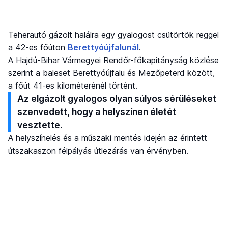
Teherautó gázolt halálra egy gyalogost csütörtök reggel
a 42-es főúton
Berettyóújfalunál
.
A Hajdú-Bihar Vármegyei Rendőr-főkapitányság közlése
szerint a baleset Berettyóújfalu és Mezőpeterd között,
a főút 41-es kilométerénél történt.
Az elgázolt gyalogos olyan súlyos sérüléseket
szenvedett, hogy a helyszínen életét
vesztette.
A helyszínelés és a műszaki mentés idején az érintett
útszakaszon félpályás útlezárás van érvényben.