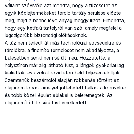
vállalat szóvivője azt mondta, hogy a tűzesetet az
egyik kőolajtermékeket tároló tartály sérülése előzte
meg, majd a benne lévő anyag meggyulladt. Elmondta,
hogy egy kétfalú tartályról van szó, amely megfelel a
legszigorúbb biztonsági előírásoknak.
A tűz nem terjedt át más technológiai egységekre és
tárolókra, a finomító termelését nem akadályozta, a
balesetben senki nem sérült meg. Hozzátette: a
helyszínen már alig látható füst, a lángok gyakorlatilag
kialudtak, és azokat rövid időn belül teljesen eloltják.
Szemtanúk beszámolói alapján robbanás történt az
olajfinomítóban, amelyet jól lehetett hallani a környéken,
és több közeli épület ablakai is beleremegtek. Az
olajfinomító fölé sűrű füst emelkedett.