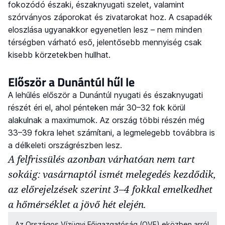
fokozódó északi, északnyugati szelet, valamint
szórványos záporokat és zivatarokat hoz. A csapadék
eloszlása ugyanakkor egyenetlen lesz – nem minden
térségben várható eső, jelentősebb mennyiség csak
kisebb körzetekben hullhat.
Először a Dunántúl hűl le
A lehűlés először a Dunántúl nyugati és északnyugati
részét éri el, ahol pénteken már 30–32 fok körül
alakulnak a maximumok. Az ország többi részén még
33–39 fokra lehet számítani, a legmelegebb továbbra is
a délkeleti országrészben lesz.
A felfrissülés azonban várhatóan nem tart
sokáig: vasárnaptól ismét melegedés kezdődik,
az előrejelzések szerint 3–4 fokkal emelkedhet
a hőmérséklet a jövő hét elején.
Az Országos Vízügyi Főigazgatóság (OVF) eközben arról