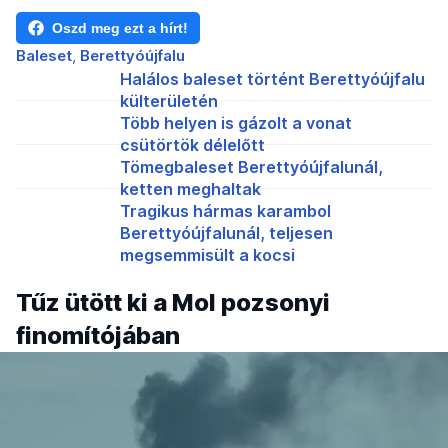
Oszd meg ezt a hírt!
Baleset
Berettyóújfalu
Halálos baleset történt Berettyóújfalu
külterületén
Több helyen is gázolt a vonat
csütörtök délelőtt
Tömegbaleset Berettyóújfalunál,
ketten meghaltak
Tragikus hármas karambol
Berettyóújfalunál, teljesen
megsemmisült a kocsi
Tűz ütött ki a Mol pozsonyi
finomítójában