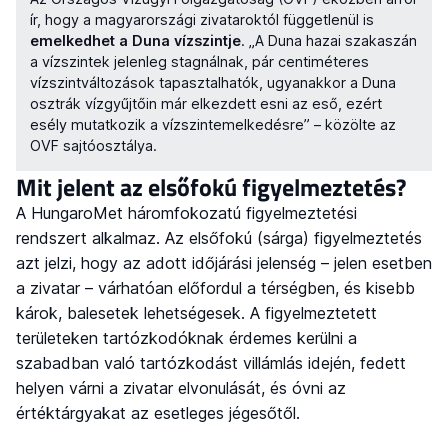
ír, hogy a magyarországi zivataroktól függetlenül is
emelkedhet a Duna vízszintje
. „A Duna hazai szakaszán
a vízszintek jelenleg stagnálnak, pár centiméteres
vízszintváltozások tapasztalhatók, ugyanakkor a Duna
osztrák vízgyűjtőin már elkezdett esni az eső, ezért
esély mutatkozik a vízszintemelkedésre” – közölte az
OVF sajtóosztálya.
Mit jelent az elsőfokú figyelmeztetés?
A HungaroMet háromfokozatú figyelmeztetési
rendszert alkalmaz. Az elsőfokú (sárga) figyelmeztetés
azt jelzi, hogy az adott időjárási jelenség – jelen esetben
a zivatar – várhatóan előfordul a térségben, és kisebb
károk, balesetek lehetségesek. A figyelmeztetett
területeken tartózkodóknak érdemes kerülni a
szabadban való tartózkodást villámlás idején, fedett
helyen várni a zivatar elvonulását, és óvni az
értéktárgyakat az esetleges jégesőtől.