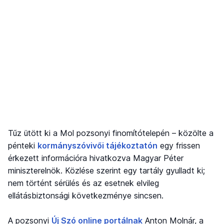
Tűz ütött ki a Mol pozsonyi finomítótelepén – közölte a
pénteki
kormányszóvivői tájékoztatón
egy frissen
érkezett információra hivatkozva Magyar Péter
miniszterelnök. Közlése szerint egy tartály gyulladt ki;
nem történt sérülés és az esetnek elvileg
ellátásbiztonsági következménye sincsen.
A pozsonyi
Új Szó online portálnak
Anton Molnár, a