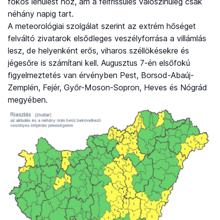
fokos lehűlést hoz, ám a felfrissülés valószínűleg csak
néhány napig tart.
A meteorológiai szolgálat szerint az extrém hőséget
felváltó zivatarok elsődleges veszélyforrása a villámlás
lesz, de helyenként erős, viharos széllökésekre és
jégesőre is számítani kell. Augusztus 7-én elsőfokú
figyelmeztetés van érvényben Pest, Borsod-Abaúj-
Zemplén, Fejér, Győr-Moson-Sopron, Heves és Nógrád
megyében.