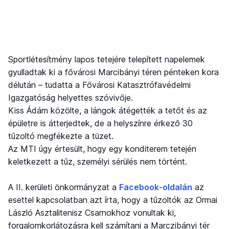
Sportlétesítmény lapos tetejére telepített napelemek
gyulladtak ki a fővárosi Marcibányi téren pénteken kora
délután – tudatta a Fővárosi Katasztrófavédelmi
Igazgatóság helyettes szóvivője.
Kiss Ádám közölte, a lángok átégették a tetőt és az
épületre is átterjedtek, de a helyszínre érkező 30
tűzoltó megfékezte a tüzet.
Az MTI úgy értesült, hogy egy konditerem tetején
keletkezett a tűz, személyi sérülés nem történt.
A II. kerületi önkormányzat a
Facebook-oldalán
az
esettel kapcsolatban azt írta, hogy a tűzoltók az Ormai
László Asztalitenisz Csarnokhoz vonultak ki,
forgalomkorlátozásra kell számítani a Marczibányi tér