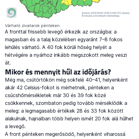
Várható zivatarok pénteken.
A fronttal frissebb levegő érkezik az országba: a
magasban és a talaj közelében egyaránt 7–8 fokos
lehűlés várható. A 40 fok körüli hőség helyét a
hétvégére a nyárhoz inkább megszokott meleg veszi
át.
Mikor és mennyit hűl az időjárás?
Még ma, csütörtökön még sokfelé 40–41, helyenként
akár 42 Celsius-fokot is mérhetnek, pénteken a
csúcshőmérsékletek már 30 és 39 fok közé
csökkennek, szombaton pedig tovább mérséklődik a
meleg: a legmagasabb értékek 28 és 33 fok között
alakulnak, hajnalban több helyen ismét 20 fok alá hűlhet
a levegő.
A front pénteken megerősödő, helyenként viharossá