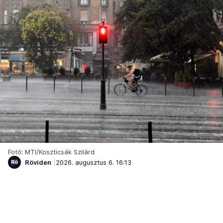
Fotó: MTI/Koszticsák Szilárd
Röviden
2026. augusztus 6. 16:13