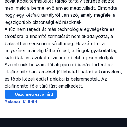
egyik kőolajtermékeket tároló tartály sérülése előzte
meg, majd a benne lévő anyag meggyulladt. Elmondta,
hogy egy kétfalú tartályról van szó, amely megfelel a
legszigorúbb biztonsági előírásoknak.
A tűz nem terjedt át más technológiai egységekre és
tárolókra, a finomító termelését nem akadályozta, a
balesetben senki nem sérült meg. Hozzátette: a
helyszínen már alig látható füst, a lángok gyakorlatilag
kialudtak, és azokat rövid időn belül teljesen eloltják.
Szemtanúk beszámolói alapján robbanás történt az
olajfinomítóban, amelyet jól lehetett hallani a környéken,
és több közeli épület ablakai is beleremegtek. Az
olajfinomító fölé sűrű füst emelkedett.
Oszd meg ezt a hírt!
Baleset
Külföld