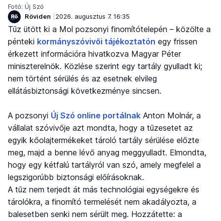
Fotó: Új Szó
Röviden
2026. augusztus 7. 16:35
Tűz ütött ki a Mol pozsonyi finomítótelepén – közölte a
pénteki
kormányszóvivői tájékoztatón
egy frissen
érkezett információra hivatkozva Magyar Péter
miniszterelnök. Közlése szerint egy tartály gyulladt ki;
nem történt sérülés és az esetnek elvileg
ellátásbiztonsági következménye sincsen.
A pozsonyi
Új Szó online portálnak
Anton Molnár, a
vállalat szóvivője azt mondta, hogy a tűzesetet az
egyik kőolajtermékeket tároló tartály sérülése előzte
meg, majd a benne lévő anyag meggyulladt. Elmondta,
hogy egy kétfalú tartályról van szó, amely megfelel a
legszigorúbb biztonsági előírásoknak.
A tűz nem terjedt át más technológiai egységekre és
tárolókra, a finomító termelését nem akadályozta, a
balesetben senki nem sérült meg. Hozzátette: a