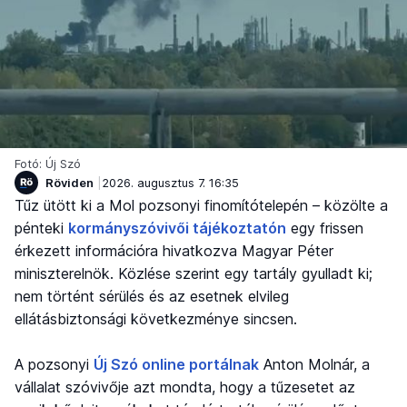
Fotó: Új Szó
Röviden
2026. augusztus 7. 16:35
Tűz ütött ki a Mol pozsonyi finomítótelepén – közölte a
pénteki
kormányszóvivői tájékoztatón
egy frissen
érkezett információra hivatkozva Magyar Péter
miniszterelnök. Közlése szerint egy tartály gyulladt ki;
nem történt sérülés és az esetnek elvileg
ellátásbiztonsági következménye sincsen.
A pozsonyi
Új Szó online portálnak
Anton Molnár, a
vállalat szóvivője azt mondta, hogy a tűzesetet az