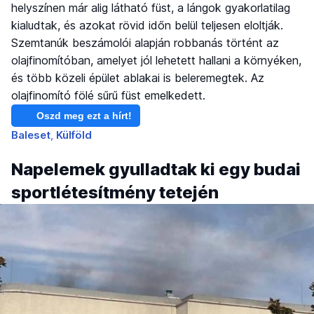
helyszínen már alig látható füst, a lángok gyakorlatilag
kialudtak, és azokat rövid időn belül teljesen eloltják.
Szemtanúk beszámolói alapján robbanás történt az
olajfinomítóban, amelyet jól lehetett hallani a környéken,
és több közeli épület ablakai is beleremegtek. Az
olajfinomító fölé sűrű füst emelkedett.
Oszd meg ezt a hírt!
Baleset
Külföld
Napelemek gyulladtak ki egy budai
sportlétesítmény tetején