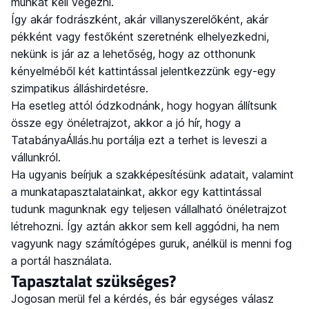
munkát kell végezni.
Így akár fodrászként, akár villanyszerelőként, akár
pékként vagy festőként szeretnénk elhelyezkedni,
nekünk is jár az a lehetőség, hogy az otthonunk
kényelméből két kattintással jelentkezzünk egy-egy
szimpatikus álláshirdetésre.
Ha esetleg attól ódzkodnánk, hogy hogyan állítsunk
össze egy önéletrajzot, akkor a jó hír, hogy a
TatabányaÁllás.hu portálja ezt a terhet is leveszi a
vállunkról.
Ha ugyanis beírjuk a szakképesítésünk adatait, valamint
a munkatapasztalatainkat, akkor egy kattintással
tudunk magunknak egy teljesen vállalható önéletrajzot
létrehozni. Így aztán akkor sem kell aggódni, ha nem
vagyunk nagy számítógépes guruk, anélkül is menni fog
a portál használata.
Tapasztalat szükséges?
Jogosan merül fel a kérdés, és bár egységes válasz