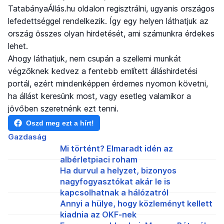
TatabányaÁllás.hu oldalon regisztrálni, ugyanis országos
lefedettséggel rendelkezik. Így egy helyen láthatjuk az
ország összes olyan hirdetését, ami számunkra érdekes
lehet.
Ahogy láthatjuk, nem csupán a szellemi munkát
végzőknek kedvez a fentebb említett álláshirdetési
portál, ezért mindenképpen érdemes nyomon követni,
ha állást keresünk most, vagy esetleg valamikor a
jövőben szeretnénk ezt tenni.
Oszd meg ezt a hírt!
Gazdaság
Mi történt? Elmaradt idén az
albérletpiaci roham
Ha durvul a helyzet, bizonyos
nagyfogyasztókat akár le is
kapcsolhatnak a hálózatról
Annyi a hülye, hogy közleményt kellett
kiadnia az OKF-nek