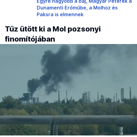
Egyre nagyobb a baj, Magyar Péterék a
Dunamenti Erőműbe, a Molhoz és
Paksra is elmennek
Tűz ütött ki a Mol pozsonyi
finomítójában