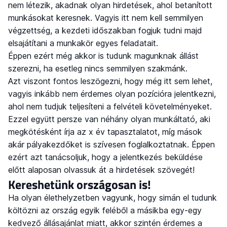
nem létezik, akadnak olyan hirdetések, ahol betanított
munkásokat keresnek. Vagyis itt nem kell semmilyen
végzettség, a kezdeti időszakban fogjuk tudni majd
elsajátítani a munkakör egyes feladatait.
Éppen ezért még akkor is tudunk magunknak állást
szerezni, ha esetleg nincs semmilyen szakmánk.
Azt viszont fontos leszögezni, hogy még itt sem lehet,
vagyis inkább nem érdemes olyan pozícióra jelentkezni,
ahol nem tudjuk teljesíteni a felvételi követelményeket.
Ezzel együtt persze van néhány olyan munkáltató, aki
megkötésként írja az x év tapasztalatot, míg mások
akár pályakezdőket is szívesen foglalkoztatnak. Éppen
ezért azt tanácsoljuk, hogy a jelentkezés beküldése
előtt alaposan olvassuk át a hirdetések szövegét!
Kereshetünk országosan is!
Ha olyan élethelyzetben vagyunk, hogy simán el tudunk
költözni az ország egyik feléből a másikba egy-egy
kedvező állásajánlat miatt, akkor szintén érdemes a