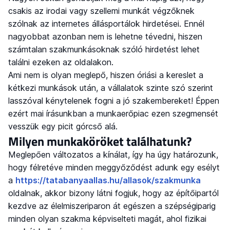
csakis az irodai vagy szellemi munkát végzőknek
szólnak az internetes állásportálok hirdetései. Ennél
nagyobbat azonban nem is lehetne tévedni, hiszen
számtalan szakmunkásoknak szóló hirdetést lehet
találni ezeken az oldalakon.
Ami nem is olyan meglepő, hiszen óriási a kereslet a
kétkezi munkások után, a vállalatok szinte szó szerint
lasszóval kénytelenek fogni a jó szakembereket! Éppen
ezért mai írásunkban a munkaerőpiac ezen szegmensét
vesszük egy picit górcső alá.
Milyen munkaköröket találhatunk?
Meglepően változatos a kínálat, így ha úgy határozunk,
hogy félretéve minden meggyőződést adunk egy esélyt
a
https://tatabanyaallas.hu/allasok/szakmunka
oldalnak, akkor bizony látni fogjuk, hogy az építőipartól
kezdve az élelmiszeriparon át egészen a szépségiparig
minden olyan szakma képviselteti magát, ahol fizikai