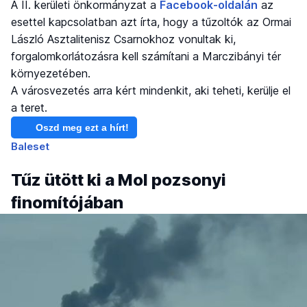
A II. kerületi önkormányzat a
Facebook-oldalán
az
esettel kapcsolatban azt írta, hogy a tűzoltók az Ormai
László Asztalitenisz Csarnokhoz vonultak ki,
forgalomkorlátozásra kell számítani a Marczibányi tér
környezetében.
A városvezetés arra kért mindenkit, aki teheti, kerülje el
a teret.
Oszd meg ezt a hírt!
Baleset
Tűz ütött ki a Mol pozsonyi
finomítójában