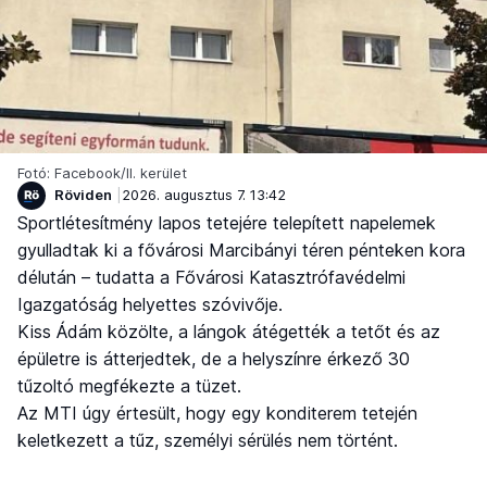
Fotó: Facebook/II. kerület
Röviden
2026. augusztus 7. 13:42
Sportlétesítmény lapos tetejére telepített napelemek
gyulladtak ki a fővárosi Marcibányi téren pénteken kora
délután – tudatta a Fővárosi Katasztrófavédelmi
Igazgatóság helyettes szóvivője.
Kiss Ádám közölte, a lángok átégették a tetőt és az
épületre is átterjedtek, de a helyszínre érkező 30
tűzoltó megfékezte a tüzet.
Az MTI úgy értesült, hogy egy konditerem tetején
keletkezett a tűz, személyi sérülés nem történt.